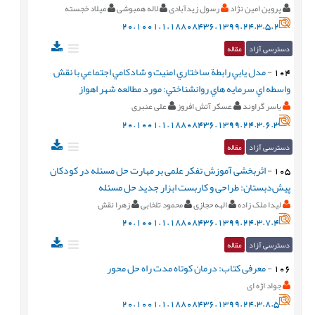
پروین امین نژاد
رسول زیدآبادی
لاله همبوشی
میلاد خجسته
20.1001.1.18808436.1399.24.3.5.2
دسترسی آزاد
مقاله
104
-
مدل يابي رابطة ساختاري امنيت و شادکامي اجتماعي با نقش
واسطه اي سرمايه هاي روانشناختي: مورد مطالعه شهر اهواز
یاسر گراوند
عسکر آتش افروز
علی عنبری
20.1001.1.18808436.1399.24.3.6.3
دسترسی آزاد
مقاله
105
-
اثربخشی آموزش تفکر علمی بر مهارت حل مسئله در کودکان
پيش‌دبستان: طراحی و کاربست ابزار جديد حل مسئله
لیدا ملک زاده
الهه حجازی
محمود تلخابی
زهرا نقش
20.1001.1.18808436.1399.24.3.7.4
دسترسی آزاد
مقاله
106
-
معرفی کتاب: درمان کوتاه مدت راه حل محور
جواد اژه ای
20.1001.1.18808436.1399.24.3.8.5