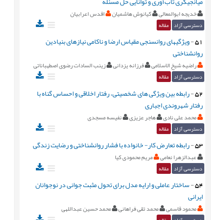
میانجیگری تاب‌آوری و توانایی حل مسئله
خدیجه ابوالمعالی
کیانوش هاشمیان
اقدس اعرابیان
دسترسی آزاد
مقاله
51
-
ویژگیهای روانسنجی مقیاس ارضا و ناکامی نیازهای بنیادین
روانشناختی
راضیه شیخ الاسلامی
فرزانه یزدانی
زینب السادات رضوی اصطهباناتی
دسترسی آزاد
مقاله
52
-
رابطه بین ویژگی های شخصیتی، رفتار اخلاقی و احساس گناه با
رفتار شهروندی اجباری
محمد علی نادی
هاجر عزیزی
نفیسه مسجدی
دسترسی آزاد
مقاله
53
-
رابطه تعارض کار- خانواده با فشار روانشناختی و رضایت زندگی
عبدالزهرا نعامی
مریم محمودی کیا
دسترسی آزاد
مقاله
54
-
ساختار عاملی و ارایه مدل برای تحول مثبت جوانی در نوجوانان
ایرانی
محمود قاسمی
محمد تقی فراهانی
محمد حسین عبداللهی