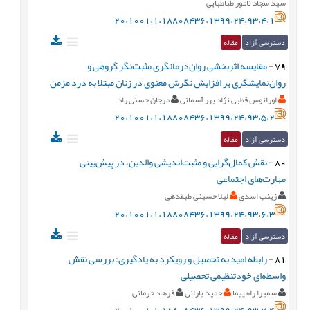
سید سجاد نامور طباطبایی
20.1001.1.18808436.1399.24.93.4.1
دسترسی آزاد
مقاله
79
-
مقايسه اثربخشی روان‌درمانگری مثبت‌نگر گروهی و
روان‌نمايشگری بر افزايش نگرش معنوی در زنان مبتلا به درد مزمن
اورانوس قطبی نژاد بهر آسمانی
مرجان حسنی راد
20.1001.1.18808436.1399.24.93.5.2
دسترسی آزاد
مقاله
80
-
نقش کمال‌گرايی و مثبت‌انديشی والدين، در پيش‌بينی
مهارت‌های اجتماعی
زینب اسدی
لیلا حسینی طبقدهی
20.1001.1.18808436.1399.24.93.6.3
دسترسی آزاد
مقاله
81
-
رابطه اميد به تحصيل و رويکرد به يادگيری: بررسی نقش
واسطه‌ای خودتنظيمی تحصيلی
سمیرا راه پیما
حمید بارانی
فرهاد خرمائی
20.1001.1.18808436.1399.24.93.7.4