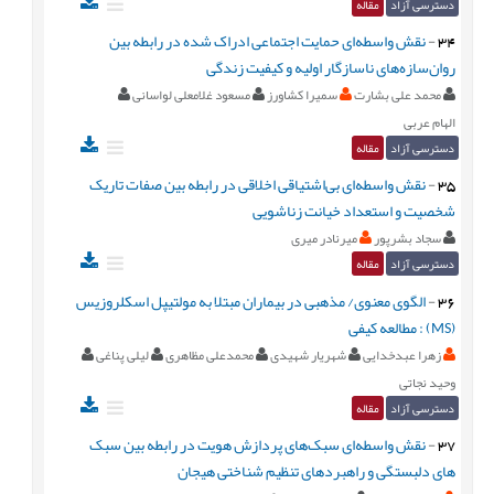
دسترسی آزاد
مقاله
34
-
نقش واسطه‌ای حمایت اجتماعی ادراک شده در رابطه بین
روان‌سازه‌های ناسازگار اولیه و کیفیت زندگی
محمد علی بشارت
سمیرا کشاورز
مسعود غلامعلی لواسانی
الهام عربی
دسترسی آزاد
مقاله
35
-
نقش واسطه‌ای بی‌اشتیاقی اخلاقی در رابطه بین صفات تاریک
شخصیت و استعداد خیانت زناشویی
سجاد بشرپور
میرنادر میری
دسترسی آزاد
مقاله
36
-
الگوی معنوی/ مذهبی در بیماران مبتلا به مولتیپل اسکلروزیس
(MS) : مطالعه کیفی
زهرا عبدخدایی
شهریار شهیدی
محمدعلی مظاهری
لیلی پناغی
وحید نجاتی
دسترسی آزاد
مقاله
37
-
نقش واسطه‌ای سبک‌های پردازش هویت در رابطه بین سبک
های دلبستگی و راهبردهای تنظیم شناختی هیجان