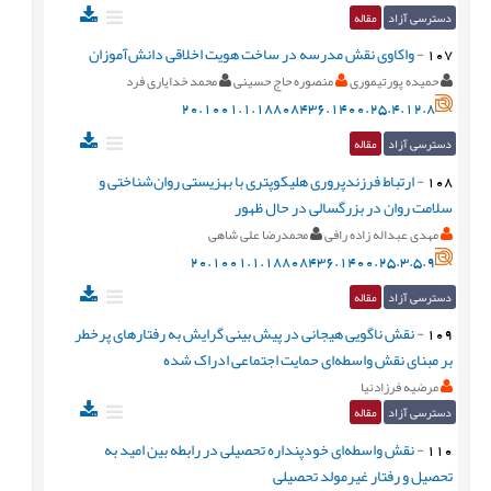
دسترسی آزاد
مقاله
107
-
واکاوی نقش مدرسه در ساخت هویت اخلاقی دانش‌آموزان
حمیده پورتیموری
منصوره حاج حسینی
محمد خدایاری فرد
20.1001.1.18808436.1400.25.4.12.8
دسترسی آزاد
مقاله
108
-
ارتباط فرزندپروری هلیکوپتری با بهزیستی روان‌شناختی و
سلامت روان در بزرگسالی در حال ظهور
مهدی عبداله زاده رافی
محمدرضا علی شاهی
20.1001.1.18808436.1400.25.3.5.9
دسترسی آزاد
مقاله
109
-
نقش ناگویی هیجانی در پیش بینی گرایش به رفتارهای پرخطر
بر مبنای نقش واسطه‌ای حمایت اجتماعی ادراک شده
مرضیه فرزادنیا
دسترسی آزاد
مقاله
110
-
نقش واسطه‌ای خودپنداره تحصیلی در رابطه بین امید به
تحصیل و رفتار غیرمولد تحصیلی