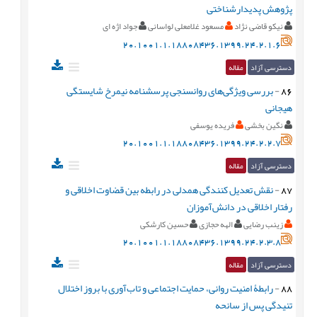
پژوهش پديدارشناختی
نیکو قاضی نژاد
مسعود غلامعلی لواسانی
جواد اژه ای
20.1001.1.18808436.1399.24.2.1.6
دسترسی آزاد
مقاله
86
-
بررسی ويژگی‌های روانسنجی پرسشنامه نيمرخ شايستگی
هيجانی
نگین بخشی
فریده یوسفی
20.1001.1.18808436.1399.24.2.2.7
دسترسی آزاد
مقاله
87
-
نقش تعديل کنندگی همدلی در رابطه بين قضاوت اخلاقی و
رفتار اخلاقی در دانش‌آموزان
زینب رضایی
الهه حجازی
حسین کارشکی
20.1001.1.18808436.1399.24.2.3.8
دسترسی آزاد
مقاله
88
-
رابطۀ امنيت روانی، حمايت اجتماعی و تاب­­‌آوری با بروز اختلال
تنيدگی پس از سانحه