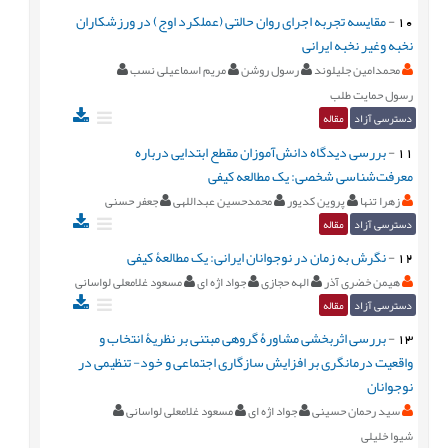
10
-
مقایسه تجربه اجرای روان حالتی (عملکرد اوج) در ورزشکاران
نخبه وغیر نخبه ایرانی
محمدامین جلیلوند
رسول روشن
مریم اسماعیلی نسب
رسول حمایت طلب
دسترسی آزاد
مقاله
11
-
بررسی دیدگاه دانش‌آموزان مقطع ابتدایی درباره
معرفت‌شناسی شخصی: یک مطالعه کیفی
زهرا تنها
پروین کدیور
محمدحسین عبداللهی
جعفر حسنی
دسترسی آزاد
مقاله
12
-
نگرش به زمان در نوجوانان ایرانی: یک مطالعۀ کیفی
هیمن خضری آذر
الهه حجازی
جواد اژه ای
مسعود غلامعلی لواسانی
دسترسی آزاد
مقاله
13
-
بررسی اثربخشی مشاورۀ گروهی مبتنی بر نظریۀ انتخاب و
واقعیت درمانگری بر افزایش سازگاری اجتماعی و خود- تنظیمی در
نوجوانان
سید رحمان حسینی
جواد اژه ای
مسعود غلامعلی لواسانی
شیوا خلیلی