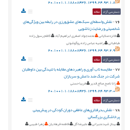
20.1001.1.18808436.1399.24.93.1.8
دسترسی آزاد
مقاله
76
-
نقش واسطه‌ای سبک‌های عشق‌ورزی در رابطه بين ويژگی‌های
شخصيتی و رضايت زناشويی
فائزه صلایانی
محمدجواد اصغری ابراهیم آباد
کاظم رسول زاده
طباطبائی
راضیه عباس زاده روگوشوئی
20.1001.1.18808436.1399.24.93.2.9
دسترسی آزاد
مقاله
77
-
مقايسه تاب آوری و راهبردهای مقابله با تنيدگی بين داوطلبان
شرکت در جنگ ضد داعش و سربازان
زانا ناصح صالح قدیر
فریبا حسنی
20.1001.1.18808436.1399.24.93.3.0
دسترسی آزاد
مقاله
78
-
نقش بدرفتاری‌های عاطفی دوران کودکی در پيش‌بينی
پرخاشگری بزرگسالی
بهناز شیدعنبرانی
علیرضا گل
فاطمه فرهادیان
زهرا طبیبی