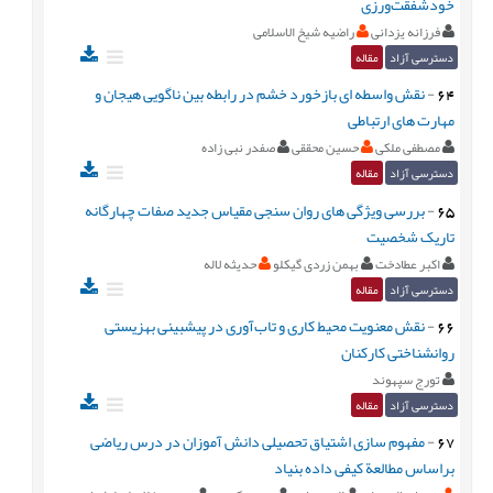
خودشفقت‌ورزی
فرزانه یزدانی
راضیه شیخ الاسلامی
دسترسی آزاد
مقاله
64
-
نقش واسطه ای بازخورد خشم در رابطه بین ناگویی هیجان و
مهارت های ارتباطی
مصطفی ملکی
حسین محققی
صفدر نبی زاده
دسترسی آزاد
مقاله
65
-
بررسی ویژگی های روان سنجی مقیاس جدید صفات چهارگانه
تاریک شخصیت
اکبر عطادخت
بهمن زردی گیکلو
حدیثه لاله
دسترسی آزاد
مقاله
66
-
نقش معنویت محیط کاری و تاب‌آوری در پیشبینی بهزیستی
روانشناختی کارکنان
تورج سپهوند
دسترسی آزاد
مقاله
67
-
مفهوم سازی اشتیاق تحصیلی دانش آموزان در درس ریاضی
براساس مطالعة کیفی داده بنیاد