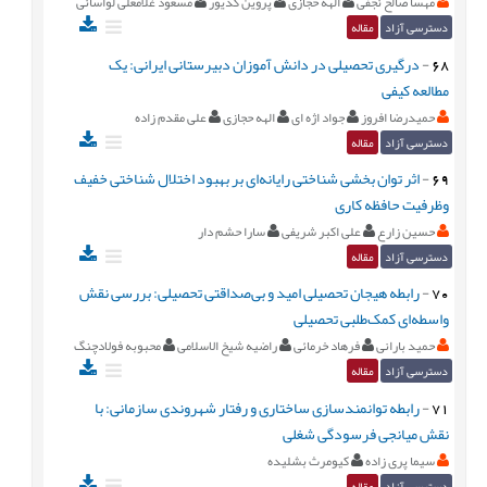
مهسا صالح نجفی
الهه حجازی
پروین کدیور
مسعود غلامعلی لواسانی
دسترسی آزاد
مقاله
68
-
درگیری تحصیلی در دانش آموزان دبیرستانی ایرانی: یک
مطالعه کیفی
حمیدرضا افروز
جواد اژه ای
الهه حجازی
علی مقدم زاده
دسترسی آزاد
مقاله
69
-
اثر توان بخشی شناختی رایانه‌ای بر بهبود اختلال شناختی خفیف
وظرفیت حافظه کاری
حسین زارع
علی اکبر شریفی
سارا حشم دار
دسترسی آزاد
مقاله
70
-
رابطه هیجان تحصیلی امید و بی‌صداقتی تحصیلی: بررسی نقش
واسطه‌ای کمک‌طلبی تحصیلی
حمید بارانی
فرهاد خرمائی
راضیه شیخ الاسلامی
محبوبه فولادچنگ
دسترسی آزاد
مقاله
71
-
رابطه توانمندسازی ساختاری و رفتار شهروندی سازمانی: با
نقش میانجی فرسودگی شغلی
سیما پری زاده
کیومرث بشلیده
دسترسی آزاد
مقاله