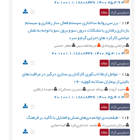
20.1001.1.18808436.1400.25.3.9.3
دسترسی آزاد
مقاله
114
-
بررسی روابط ساختاری سیستم فعال ساز رفتاری و سیستم
بازداری رفتاری با مشکلات درون سو و برون سو با توجه به نقش
میانجی کارکرد های اجرایی گرم و سرد
مرتضی پورصادق
مریم مقدسین
جعفر حسنی
20.1001.1.18808436.1400.25.3.10.4
دسترسی آزاد
مقاله
115
-
عوامل ارتقا تاب‌آوری کارکنان پرستاری درگیر در مراقبت‌های
بالینی از بیماران مبتلا به کووید-19
حمید آروند
بهنام عبدی
نسرین عسکرزاد
حمیده ارتقایی
20.1001.1.18808436.1400.25.4.7.3
دسترسی آزاد
مقاله
116
-
طبقه‌بندی توانمندی‌های منش و فضایل با تأکید بر فرهنگ
مرجان حسنی راد
محمد خداياري فرد
الهه حجازی
دسترسی آزاد
مقاله