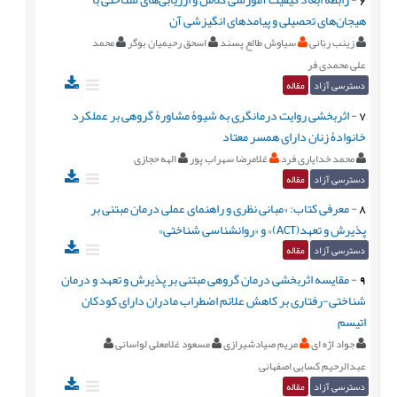
هیجان‌های تحصیلی و پیامدهای انگیزشی آن
زینب ربّانی
سیاوش طالع پسند
اسحق رحیمیان بوگر
محمد
علی محمدی فر
دسترسی آزاد
مقاله
7
-
اثربخشی روایت درمانگری به شیوۀ مشاورۀ گروهی بر عملکرد
خانوادۀ زنان دارای همسر معتاد
محمد خدایاری فرد
غلامرضا سهراب پور
الهه حجازی
دسترسی آزاد
مقاله
8
-
معرفی کتاب: «مبانی نظری و راهنمای عملی درمان مبتنی بر
پذیرش و تعهد(ACT)» و «روانشناسی شناختی»
دسترسی آزاد
مقاله
9
-
مقایسه اثربخشی درمان گروهی مبتنی بر پذیرش و تعهد و درمان
شناختی-رفتاری بر کاهش علائم اضطراب مادران دارای کودکان
اتیسم
جواد اژه ای
مریم صیادشیرازی
مسعود غلامعلی لواسانی
عبدالرحیم کسایی اصفهانی
دسترسی آزاد
مقاله