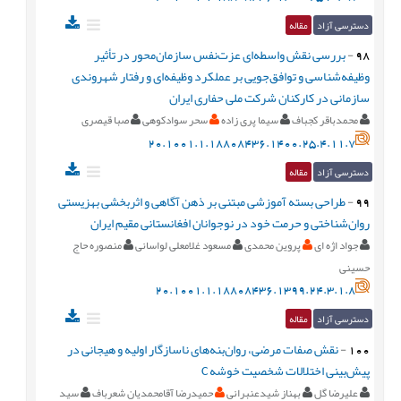
دسترسی آزاد
مقاله
98
-
بررسی نقش واسطه‌ای عزت‌نفس سازمان‌محور در تأثیر
وظیفه‌شناسی و توافق‌جویی بر عملکرد وظیفه‌ای و رفتار شهروندی
سازمانی در کارکنان شرکت ملی حفاری ایران
محمدباقر کجباف
سیما پری زاده
سحر سوادکوهی
صبا قیصری
20.1001.1.18808436.1400.25.4.11.7
دسترسی آزاد
مقاله
99
-
طراحی بسته آموزشی مبتنی بر ذهن آگاهی و اثربخشی بهزيستی
روان‌شناختی و حرمت خود در نوجوانان افغانستانی مقيم ايران
جواد اژه ای
پروین محمدی
مسعود غلامعلی لواسانی
منصوره حاج
حسینی
20.1001.1.18808436.1399.24.3.1.8
دسترسی آزاد
مقاله
100
-
نقش صفات مرضی، روان‌بنه‌های ناسازگار اوليه و هيجانی در
پيش‌بينی اختلالات شخصيت خوشه C
علیرضا گل
بهناز شیدعنبرانی
حمیدرضا آقامحمدیان شعرباف
سید