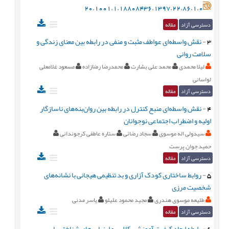
20.1001.1.18808436.1397.22.86.1.0
دسترسی آزاد
مقاله
3
-
نقش واسطه‌ای عواطف مثبت و منفی در رابطه بین معنای زندگی و
سلامت روانی
لیلا محمدی
محمد علی بشارت
محمدرضا رضازاده
مسعود غلامعلی
لواسانی
دسترسی آزاد
مقاله
4
-
نقش واسطه‌ای منبع کنترل در رابطه بین روان‌بنه‌های ناسازگار
اولیه و اضطراب اجتماعی نوجوانان
سیدولی اله موسوی
سجاد رضائی
ستاره عاطفی کرجوندانی
حمید جوان پرست
دسترسی آزاد
مقاله
5
-
روابط ساختاری کودک آزاری و بد تنظیمی هیجانی با نشانه‌های
شخصیت مرزی
طلیعه موسوی هندری
مجید محمود علیلو
یاسر مدنی
دسترسی آزاد
مقاله
6
-
رابطه ابعاد کیفیت آموزشی کلاس و ارزیابی‌های شناختی با