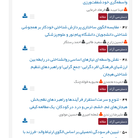
واسطه‌گری خودشفقت‌ورزی
مینا مهبد
فرهاد خرمایی
دسترسی آزاد
مقاله
47
-
مقایسه الگوی ساختاری پردازش شناختی خودکار بر همجوشی
شناختی دانشجویان دانشگاه پیام نور و علوم پزشکی
حسین زارع
سعید طالبی
احمد رستگار
دسترسی آزاد
مقاله
48
-
نقش واسطه ای نیازهای اساسی روانشناختی در رابطه بین
ارزشهای فرهنگی (فردگرایی-جمع گرایی) و راهبردهای تنظیم
شناختی هیجان
حمیده محمدی
محبوبه فولادچنگ
دسترسی آزاد
مقاله
49
-
تنوع و سرعت استقرار فرآیندها و راهبردهای نظم بخش
هیجان‌های غم، خشم، ترس و درد در کودکان: یک مطالعه کيفی
علیرضا زرندی
شعله امیری
حسین مولوی
دسترسی آزاد
مقاله
50
-
تبیین فرسودگی تحصیلی بر اساس الگوی ارتباط والد-فرزند با