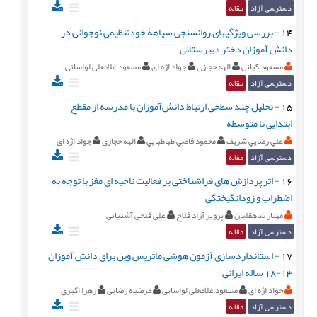
دسترسی آزاد
مقاله
14
-
بررسی ويژگیهای روانسنجی سياهۀ خودتنظيمی نوجوانی در
دانش آموزان دختر دبيرستانی
مسعود کيانی
الهه حجازی
جواد اژه ای
مسعود غلامعلی لواسانی
دسترسی آزاد
مقاله
15
-
تحليل چند سطحی ارتباط دانش‏‌آموزان با مدرسه از مقطع
ابتدايی تا متوسطه
علي رضايي شريف
محمود قاضي طباطبايي
الهه حجازی
جواد اژه ای
دسترسی آزاد
مقاله
16
-
اثر پردازش های فراشناختی بر فعالیت ناحیه ای مغز با توجه به
اضطراب و زودانگیختگی
مهناز شاهقلیان
پرویز آزاد فلاح
علی فتحی آشتیانی
دسترسی آزاد
مقاله
17
-
استانداردسازی آزمون هوشی ماتریس وین برای دانش آموزان
13-18 ساله ایرانی
جواد اژه ای
مسعود غلامعلی لواسانی
مرضیه رضایی
زهرا اکبری
دسترسی آزاد
مقاله