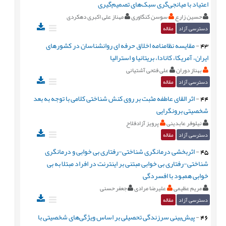
اعتیاد با میانجی‌گری سبک‌های تصمیم‌گیری
حسین زارع
سوسن کنگاوری
مهناز علی اکبری دهکردی
دسترسی آزاد
مقاله
43
-
مقایسه نظامنامه ‏اخلاق حرفه ‏ای روانشناسان در کشورهای
ایران، آمریکا، کانادا، بریتانیا و استرالیا
بهناز دوران
علی فتحی آشتیانی
دسترسی آزاد
مقاله
44
-
اثر القای عاطفه مثبت بر روی کنش شناختی کلامی با توجه به بعد
شخصیتی برونگرایی
نیلوفر عابدینی
پرویز آزادفلاح
دسترسی آزاد
مقاله
45
-
اثربخشی درمانگری شناختی-رفتاری بی خوابی و درمانگری
شناختی-رفتاری بی خوابی مبتنی بر اینترنت در افراد مبتلا به بی
خوابی همبود با افسردگی
مریم عظیمی
علیرضا مرادی
جعفر حسنی
دسترسی آزاد
مقاله
46
-
پيش‌بينی سرزندگی تحصيلی بر اساس ويژگی‌های شخصيتی با