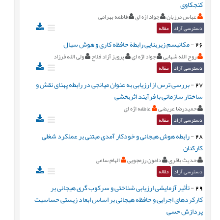
کنجکاوی
عباس مرزبان
جواد اژه ای
فاطمه بهرامی
دسترسی آزاد
مقاله
26
-
مکانیسم زیربنایی رابطۀ حافظه کاری و هوش سیال
روح الله شهابی
جواد اژه ای
پرویز آزاد فلاح
ولی الله فرزاد
دسترسی آزاد
مقاله
27
-
بررسی ترس از ارزیابی به عنوان میانجی در رابطه پهنای نقش و
ساختار سازمانی با فرآیند اثربخشی
حمیدرضا عریضی
عاطفه اژه ای
دسترسی آزاد
مقاله
28
-
رابطه هوش هیجانی و خودکار آمدی مبتنی بر عملکرد شغلی
کارکنان
حدیث باقری
دامون رزمجویی
الهام ساعی
دسترسی آزاد
مقاله
29
-
تأثیر آزمایشی ارزیابی شناختی و سرکوب گری هیجانی بر
کارکردهای اجرایی و حافظه هیجانی بر اساس ابعاد زیستی حساسیت
پردازش حسی