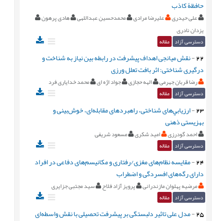
حافظۀ کاذب
علی حیدری
علیرضا مرادی
محمدحسین عبداللهی
هادی پرهون
یزدان نادری
دسترسی آزاد
مقاله
22
-
نقش میانجی اهداف پیشرفت در رابطه بین نیاز به شناخت و
درگیری شناختی: اثر بافت تعلل ورزی
رضا قربان جهرمی
الهه حجازی
جواد اژه ای
محمد خدایاری فرد
دسترسی آزاد
مقاله
23
-
ارزیابي‌های شناختی، راهبردهای مقابله‌ای، خوش‌بینی و
بهزیستی ذهنی
احمد گودرزی
امید شکری
مسعود شریفی
دسترسی آزاد
مقاله
24
-
مقایسه نظام‌های مغزی/رفتاری و مکانیسم‌های دفاعی در افراد
دارای رگه‌های افسردگی و اضطراب
مرضیه پهلوان مازندرانی
پرویز آزاد فلاح
سید مجتبی جزایری
دسترسی آزاد
مقاله
25
-
مدل علی تاثیر دلبستگی بر پیشرفت تحصیلی با نقش واسطه‌ای