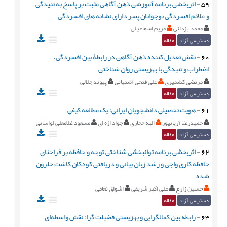
59
-
اثربخشی برنامه آموزشی ذهن آگاهی مثبت بر پاسخ به تنیدگی
و علائم افسردگی نوجوانان پسر دارای نشانه های افسردگی
محمد یزدانی
مریم اسماعیلی
دسترسی آزاد
مقاله
60
-
نقش تعدیل کننده ذهن آگاهی در رابطۀ بین افسردگی،
اضطراب و تنیدگی با بهزیستی روان شناختی
مرتضی کشمیری
علی فتحی آشتیانی
پیوند جلالی
دسترسی آزاد
مقاله
61
-
هویت تحصیلی دانشجویان ایرانی: یک مطالعه کیفی
حمیدرضا آریانپور
الهه حجازی
جواد اژه ای
مسعود غلامعلی لواسانی
دسترسی آزاد
مقاله
62
-
اثربخشی برنامه توانبخشی شناختی توجه و حافظه بر فراخنای
حافظه کاری واجی و رشد زبان بیانی و دریافتی کودکان کاشت حلزون
شده
حسین زارع
علی اکبر شریفی
اشواق نعامی
دسترسی آزاد
مقاله
63
-
رابطه بین کمالگرایی و بهزیستی فضیلت گرا: نقش واسطه‌ای