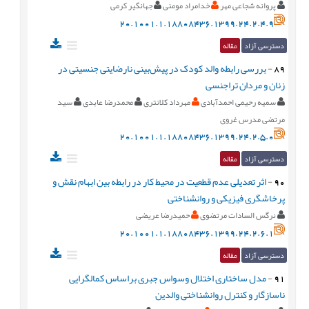
پروانه شجاعی مهر
خدامراد مومنی
جهانگیر کرمی
20.1001.1.18808436.1399.24.2.4.9
دسترسی آزاد
مقاله
89
-
بررسی رابطه والد کودک در پيش‌بينی نارضايتی جنسيتی در
زنان و مردان تراجنسی
سمیه رحیمی احمدآبادی
مهرداد کلانتری
محمدرضا عابدی
سید
مرتضی مدرس غروی
20.1001.1.18808436.1399.24.2.5.0
دسترسی آزاد
مقاله
90
-
اثر تعديلی عدم قطعيت در محيط کار در رابطه بين ابهام نقش و
پرخاشگری فيزيکی و روانشناختی
نرگس السادات مرتضوی
حمیدرضا عریضی
20.1001.1.18808436.1399.24.2.6.1
دسترسی آزاد
مقاله
91
-
مدل ساختاری اختلال وسواس جبری براساس کمالگرايی
ناسازگار و کنترل روانشناختی والدين