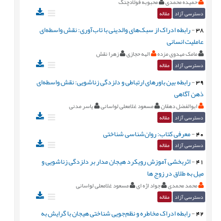
حمیده محمدی
محبوبه فولادچنگ
دسترسی آزاد
مقاله
38
-
رابطه ادراک از سبک‌های والدینی با تاب‌آوری: نقش واسطه‌ای
عاملیت انسانی
مامک مهدوی مزده
الهه حجازی
زهرا نقش
دسترسی آزاد
مقاله
39
-
رابطه بین باورهای ارتباطی و دلزدگی زناشویی: نقش واسطه‌ای
ذهن آگاهی
ابوالفضل دهقان
مسعود غلامعلی لواسانی
یاسر مدنی
دسترسی آزاد
مقاله
40
-
معرفی کتاب: روان‌شناسی شناختی
دسترسی آزاد
مقاله
41
-
اثربخشی آموزش رویکرد هیجان مدار بر دلزدگی زناشویی و
میل به طلاق در زوج ها
محمد محمدی
جواد اژه ای
مسعود غلامعلی لواسانی
دسترسی آزاد
مقاله
42
-
رابطه ادراک مخاطره و نظم‌جویی شناختی هیجان با گرایش به