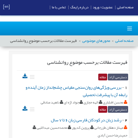
[en]
صفحه اصلی
|
عضویت/ ورود
|
درباره رایمگ
|
تماس با ما
|
صفحه اصلی
محورهای موضوعی
فهرست مقالات برحسب موضوع
روانشناسی
فهرست مقالات برحسب موضوع
روانشناسی
دسترسی آزاد
مقاله
1
-
بررسی ويژگی‌های روان‌سنجی مقیاس چشم‌انداز زمان آینده و
رابطه آن با پیشرفت تحصیلی
محسن افشاری
الهه حجازی
جواد اژه ای
ناهید صادقی
دسترسی آزاد
مقاله
2
-
رشد زبان در کودکان فارسی زبان 6 تا 7 سال
مهناز دهقان طزرجانی
پروین کدیور
محمدحسین عبداللهی
حمیدرضا حسن آبادی