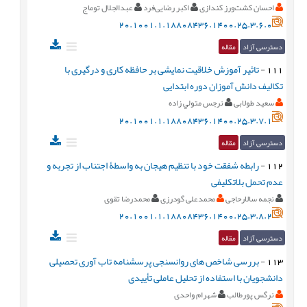
احسان کشت‌ورز کندازی
اکبر رضایی‌فرد
عبدالجلال توماج
20.1001.1.18808436.1400.25.3.6.0
دسترسی آزاد
مقاله
111
-
تاثیر آموزش خلاقیت نمایشی بر حافظه کاری و درگیری با
تکالیف دانش آموزان دوره ابتدایی
سعید طولابی
نرجس متولي زاده
20.1001.1.18808436.1400.25.3.7.1
دسترسی آزاد
مقاله
112
-
رابطه شفقت خود با تنظیم هیجان به واسطۀ اجتناب از تجربه و
عدم تحمل بلاتکلیفی
نجمه سالارحاجی
محمدعلی گودرزی
محمدرضا تقوی
20.1001.1.18808436.1400.25.3.8.2
دسترسی آزاد
مقاله
113
-
بررسی شاخص های روانسنجی پرسشنامه تاب آوری تحصیلی
دانشجویان با استفاده از تحلیل عاملی تأییدی
نرگس پورطالب
شهرام واحدی