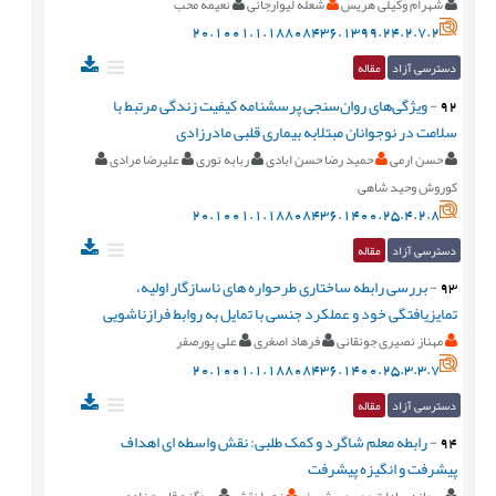
شهرام وکیلی هریس
شعله لیوارجانی
نعیمه محب
20.1001.1.18808436.1399.24.2.7.2
دسترسی آزاد
مقاله
92
-
ویژگی‌های روان‌سنجی پرسشنامه کیفیت زندگی مرتبط با
سلامت در نوجوانان مبتلابه بیماری قلبی مادرزادی
حسن ارمی
حمید رضا حسن ابادی
ربابه نوری
علیرضا مرادی
کوروش وحید شاهی
20.1001.1.18808436.1400.25.4.2.8
دسترسی آزاد
مقاله
93
-
بررسی رابطه ساختاری طرحواره های ناسازگار اولیه،
تمایزیافتگی خود و عملکرد جنسی با تمایل به روابط فرازناشویی
مهناز نصیری جونقانی
فرهاد اصغری
علی پورصفر
20.1001.1.18808436.1400.25.3.3.7
دسترسی آزاد
مقاله
94
-
رابطه معلم شاگرد و کمک طلبی: نقش واسطه ای اهداف
پیشرفت و انگیزه پیشرفت
سمانه سادات موسوی شریف
زهرا نقش
سوگند قاسم زاده