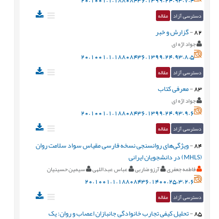
دسترسی آزاد
مقاله
82
-
گزارش و خبر
جواد اژه ای
20.1001.1.18808436.1399.24.93.8.5
دسترسی آزاد
مقاله
83
-
معرفی کتاب
جواد اژه ای
20.1001.1.18808436.1399.24.93.9.6
دسترسی آزاد
مقاله
84
-
ویژگی‌های روانسنجی نسخه فارسی مقیاس سواد سلامت روان
(MHLS) در دانشجویان ایرانی
فاطمه جعفری
آرزو ضاربی
عباس عبداللهی
سیمین حسینیان
20.1001.1.18808436.1400.25.3.2.6
دسترسی آزاد
مقاله
85
-
تحليل کيفی تجارب خانوادگی جانبازان اعصاب و روان: يک