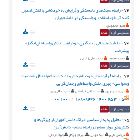
72
-
رابطه سبک‌های دلبستگی و گرایش به خودکشی با نقش تعدیل
کنندگی خودانتقادی و وابستگی در دانشجویان
هیوا محمودی
دسترسی آزاد
مقاله
73
-
خلاقیت هیجانی و یادگیری خودراهبر: نقش واسطه ای انگیزه
پیشرفت
حمید معاصر
حیدر علی زارعی
دسترسی آزاد
مقاله
74
-
رابطه فرآیندهای خودنظم‌بخش با شدت علائم اختلال شخصیت
وسواسی- جبری: نقش واسطه‌ای وجدان‌گرایی
مریم کریم پور
محمدنقی فراهانی
حمید خانی پور
20.1001.1.18808436.1400.25.3.1.5
دسترسی آزاد
مقاله
75
-
تحليل پديدارشناسی ادراک دانش‌آموزان از ويژگی‌ها و
کنش‌های مؤثر معلم در رابطه معلم - دانش‌آموز
نرجس لاری
الهه حجازی
بهرام جوکار
جواد اژه ای