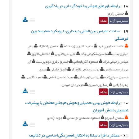
18
-
رابطۀ باورهای هوشی با خودگردانی در یادگیری
حسین زارع
دسترسی آزاد
مقاله
19
-
ساخت مقياس بين المللی دينداری با رويکرد مقايسه بين
فرهنگی
محمد خداياري فرد
سعید اکبری زردخانه
محسن پاک‌نژاد
باقر
غباری بناب
محسن شکوهی یکتا
علی نقی فقیهی
غلامعلی افروز
عباس رحیمی نژاد
مسعود آذربایجانی
خسرو باقری نوع‌پرست
آر.
بی. نرسیسیانس
یونس حمامی لاله زار
شیوا خلیلی
سید
حسین سراج‌زاده
یونس نوربخش
سید محسن فاطمی
حمید کثیری
زهرا قیامی
رضا پورحسین
حیدرعلی هومن
دسترسی آزاد
مقاله
20
-
رابطۀ خوش بینی تحصیلی و هوش هیجانی معلمان با پیشرفت
تحصیلی دانش آموزان
سلمان قنبرلو
مسعود غلامعلی لواسانی
جواد اژه ای
دسترسی آزاد
مقاله
21
-
عملکرد افراد مبتلا به اختلال افسردگی اساسی در تکالیف