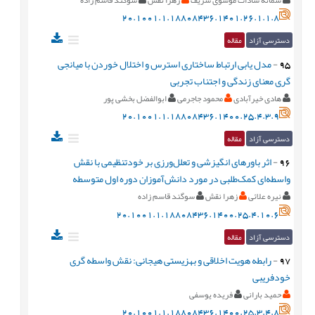
20.1001.1.18808436.1401.26.1.1.8
دسترسی آزاد
مقاله
95
-
مدل یابی ارتباط ساختاری استرس و اختلال خوردن با میانجی
گری معنای زندگی و اجتناب تجربی
هادی خیرآبادی
محمود جاجرمی
ابوالفضل بخشی پور
20.1001.1.18808436.1400.25.4.3.9
دسترسی آزاد
مقاله
96
-
اثر باورهای انگیزشی و تعلل‏‌ورزی بر خودتنظیمی با نقش
واسطه‌‏ای کمک‏‌طلبی در مورد دانش‏‌آموزان دوره اول متوسطه
نیره علائی
زهرا نقش
سوگند قاسم زاده
20.1001.1.18808436.1400.25.4.10.6
دسترسی آزاد
مقاله
97
-
رابطه هویت اخلاقی و بهزیستی هیجانی: نقش واسطه گری
خودفریبی
حمید بارانی
فریده یوسفی
20.1001.1.18808436.1400.25.3.4.8