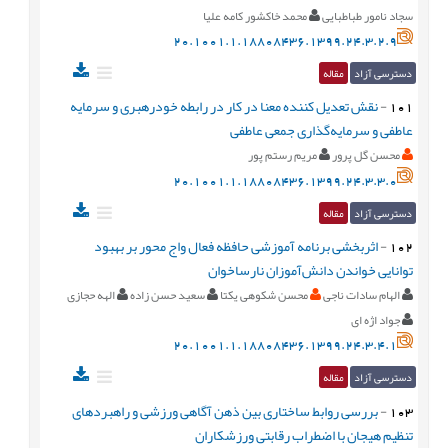
سجاد نامور طباطبایی
محمد خاکشور کامه علیا
20.1001.1.18808436.1399.24.3.2.9
دسترسی آزاد
مقاله
101
-
نقش تعديل کننده معنا در کار در رابطه خودرهبری و سرمايه
عاطفی و سرمايه­‌گذاری جمعی عاطفی
محسن گل پرور
مریم رستم پور
20.1001.1.18808436.1399.24.3.3.0
دسترسی آزاد
مقاله
102
-
اثربخشی برنامه آموزشی حافظه فعال واج محور بر بهبود
توانايی خواندن دانش‌آموزان نارساخوان
الهام سادات ناجی
محسن شکوهی یکتا
سعید حسن زاده
الهه حجازی
جواد اژه ای
20.1001.1.18808436.1399.24.3.4.1
دسترسی آزاد
مقاله
103
-
بررسی روابط ساختاری بين ذهن آگاهی ورزشی و راهبردهای
تنظيم هيجان با اضطراب رقابتی ورزشکاران