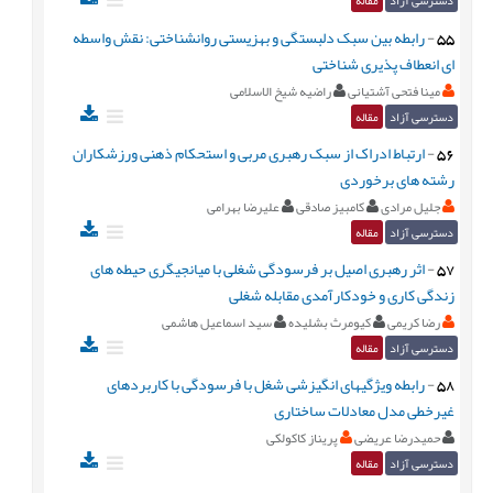
دسترسی آزاد
مقاله
55
-
رابطه بین سبک دلبستگی و بهزیستی روانشناختی: نقش واسطه
ای انعطاف پذیری شناختی
مینا فتحی آشتیانی
راضیه شیخ الاسلامی
دسترسی آزاد
مقاله
56
-
ارتباط ادراک از سبک رهبری مربی و استحکام ذهنی ورزشکاران
رشته های برخوردی
جلیل مرادی
کامبیز صادقی
علیرضا بهرامی
دسترسی آزاد
مقاله
57
-
اثر رهبری اصیل بر فرسودگی شغلی با میانجیگری حیطه های
زندگی کاری و خودکارآمدی مقابله شغلی
رضا کریمی
کیومرث بشلیده
سید اسماعیل هاشمی
دسترسی آزاد
مقاله
58
-
رابطه ویژگیهای انگیزشی شغل با فرسودگی با کاربردهای
غیرخطی مدل معادلات ساختاری
حمیدرضا عریضی
پریناز کاکولکی
دسترسی آزاد
مقاله