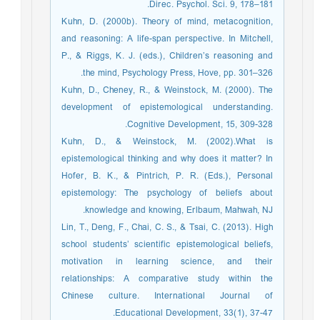
Direc. Psychol. Sci. 9, 178–181.
Kuhn, D. (2000b). Theory of mind, metacognition,
and reasoning: A life-span perspective. In Mitchell,
P., & Riggs, K. J. (eds.), Children’s reasoning and
the mind, Psychology Press, Hove, pp. 301–326.
Kuhn, D., Cheney, R., & Weinstock, M. (2000). The
development of epistemological understanding.
Cognitive Development, 15, 309-328.
Kuhn, D., & Weinstock, M. (2002).What is
epistemological thinking and why does it matter? In
Hofer, B. K., & Pintrich, P. R. (Eds.), Personal
epistemology: The psychology of beliefs about
knowledge and knowing, Erlbaum, Mahwah, NJ.
Lin, T., Deng, F., Chai, C. S., & Tsai, C. (2013). High
school students’ scientific epistemological beliefs,
motivation in learning science, and their
relationships: A comparative study within the
Chinese culture. International Journal of
Educational Development, 33(1), 37-47.