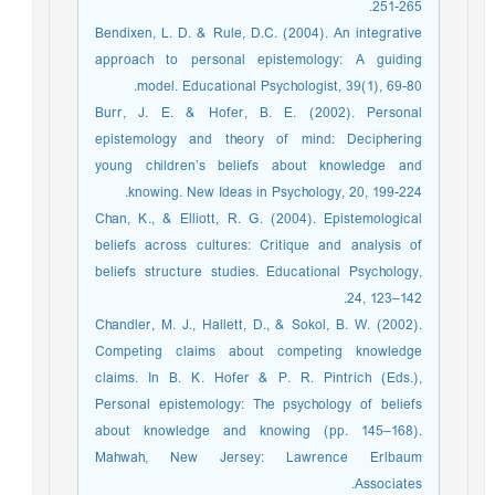
265-251.
Bendixen, L. D. & Rule, D.C. (2004). An integrative
approach to personal epistemology: A guiding
model. Educational Psychologist, 39(1), 69-80.
Burr, J. E. & Hofer, B. E. (2002). Personal
epistemology and theory of mind: Deciphering
young children’s beliefs about knowledge and
knowing. New Ideas in Psychology, 20, 199-224.
Chan, K., & Elliott, R. G. (2004). Epistemological
beliefs across cultures: Critique and analysis of
beliefs structure studies. Educational Psychology,
24, 123–142.
Chandler, M. J., Hallett, D., & Sokol, B. W. (2002).
Competing claims about competing knowledge
claims. In B. K. Hofer & P. R. Pintrich (Eds.),
Personal epistemology: The psychology of beliefs
about knowledge and knowing (pp. 145–168).
Mahwah, New Jersey: Lawrence Erlbaum
Associates.