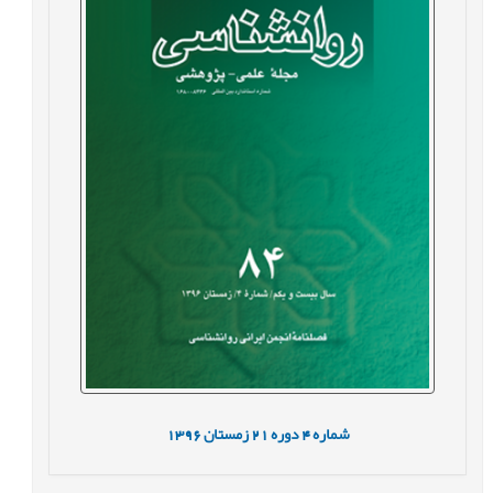
شماره
4
دوره
21
زمستان
1396