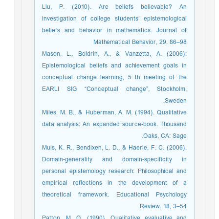
Liu, P. (2010). Are beliefs believable? An
investigation of college students’ epistemological
beliefs and behavior in mathematics. Journal of
Mathematical Behavior, 29, 86–98
Mason, L., Boldrin, A., & Vanzetta, A. (2006):
Epistemological beliefs and achievement goals in
conceptual change learning, 5 th meeting of the
EARLI SIG “Conceptual change”, Stockholm,
Sweden.
Miles, M. B., & Huberman, A. M. (1994). Qualitative
data analysis: An expanded source-book. Thousand
Oaks, CA: Sage.
Muis, K. R., Bendixen, L. D., & Haerle, F. C. (2006).
Domain-generality and domain-specificity in
personal epistemology research: Philosophical and
empirical reflections in the development of a
theoretical framework. Educational Psychology
Review. 18, 3–54.
Patton, M. Q. (1990). Qualitative evaluative and