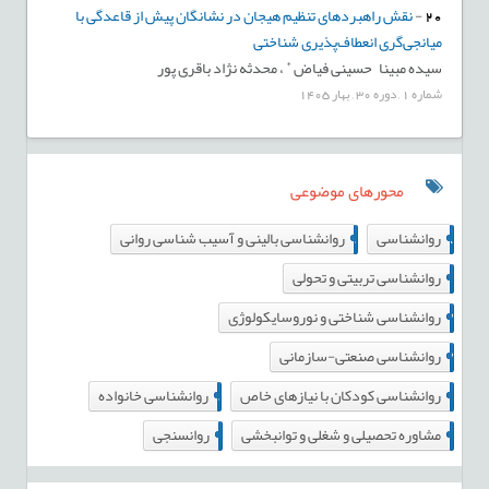
20
-
نقش راهبردهای تنظیم هیجان در نشانگان پیش از قاعدگی با
میانجی‌گری انعطاف‌پذیری شناختی
*
سیده مبینا حسینی فیاض
،
محدثه نژاد باقری پور
شماره
1
,
دوره
30
,
بهار
1405
محورهای موضوعی
19
298
روانشناسی
روانشناسی بالینی و آسیب شناسی روانی
16
روانشناسی تربیتی و تحولی
3
روانشناسی شناختی و نوروسایکولوژی
3
روانشناسی صنعتی-سازمانی
19
1
روانشناسی کودکان با نیازهای خاص
روانشناسی خانواده
11
0
مشاوره تحصیلی و شغلی و توانبخشی
روانسنجی