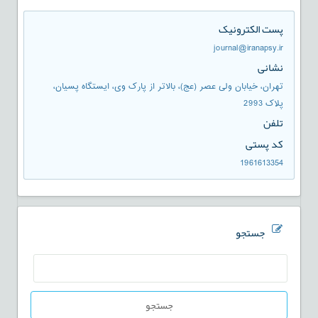
پست الکترونیک
journal@iranapsy.ir
نشانی
تهران، خيابان ولی عصر (عج)، بالاتر از پارک وی، ایستگاه پسیان،
پلاک 2993
تلفن
کد پستی
1961613354
جستجو
جستجو