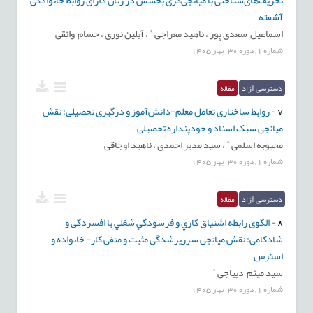
آشفته
*
اسماعیل سعدی پور ،
ناهید معراجی
،
آیلین نوری ،
حسام واثقی
شماره
1
,
دوره
30
,
بهار
1405
دسترسی آزاد
مقاله
7
-
روابط ساختاری تعامل معلم-دانش‌آموز و درگیری تحصیلی: نقش
میانجی سبک اسناد و خودپنداره تحصیلی
*
محبوبه اسلمی
،
سید مدبر احمدی ،
ناهید اوجاقی
شماره
1
,
دوره
30
,
بهار
1405
دسترسی آزاد
مقاله
8
-
الگوی رابطه اشتياق کاري و فرسودگي شغلي با افسردگی و
شادکامی: نقش میانجی سرریزشدگی مثبت و منفی کار- خانواده و
استرس
*
سید میثم دیباجی
شماره
1
,
دوره
30
,
بهار
1405