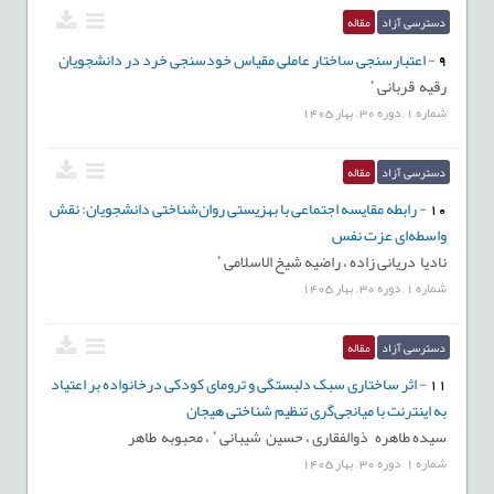
دسترسی آزاد
مقاله
9
-
اعتبارسنجی ساختار عاملی مقیاس خودسنجی خرد در دانشجویان
*
رقیه قربانی
شماره
1
,
دوره
30
,
بهار
1405
دسترسی آزاد
مقاله
10
-
رابطه مقایسه اجتماعی با بهزیستی روان‌‌شناختی دانشجویان: نقش
واسطه‌‌‌‌ای عزت ‌‌نفس
*
نادیا دریانی زاده ،
راضیه شیخ الاسلامی
شماره
1
,
دوره
30
,
بهار
1405
دسترسی آزاد
مقاله
11
-
اثر ساختاری سبک دلبستگی و ترومای کودکی درخانواده بر اعتیاد
به اینترنت با میانجی‌گری تنظیم شناختی هیجان
*
سیده طاهره ذوالفقاری ،
حسین شیبانی
،
محبوبه طاهر
شماره
1
,
دوره
30
,
بهار
1405