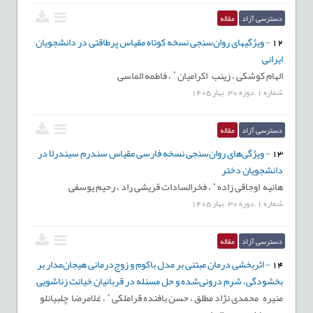
دسترسی آزاد
مقاله
12
-
ویژگی‏های روان‌سنجی نسخه کوتاه مقیاس پرطاقتی در دانشجویان
ایرانی
*
الهام کوشکی ،
زینب اکرامیان
،
فاطمه الماسی
شماره
1
,
دوره
30
,
بهار
1405
دسترسی آزاد
مقاله
13
-
ویژگی‌‌های روان‌‌سنجی نسخه فارسی مقیاس سندرم سیندرلا در
دانشجویان دختر
*
هانیه اوجاقی زاده
،
فخرالسادات قریشی راد ،
رحیم یوسفی
شماره
1
,
دوره
30
,
بهار
1405
دسترسی آزاد
مقاله
14
-
اثربخشی درمان مبتنی بر مدل باکوم و زوج‌درمانی هیجان‌مدار بر
بخشودگی، شرم درونی‌شده و حل مسئله در قربانیان خیانت زناشویی
*
منیره محمدی نژاد مطلق ،
حسن بافنده قراملکی
،
غلامرضا چلبیانلو