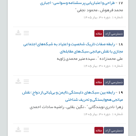
17
-
طراحی و اعتباریابی پرسشنامه وسواسی- اجباری
*
محمد فرهوش ،
محمود نجفی
شماره
1
,
دوره
30
,
بهار
1405
دسترسی آزاد
مقاله
18
-
رابطه صفات تاریک شخصیت و اعتیاد به شبکه‌های اجتماعی
مجازی با نقش میانجی سبک‌های مقابله‌ای
*
علی محمدزاده
،
سیده منیر محمدی زاویه
شماره
1
,
دوره
30
,
بهار
1405
دسترسی آزاد
مقاله
19
-
رابطه بین سبک‌‌‌های دلبستگی ناایمن و بی‌‌‌ثباتی ازدواج: نقش
میانجی‌‌‌ هم‌‌‌وابستگی و تحریف شناختی
*
زهرا نادری نوبندگانی
،
نگین بقایی ،
راضیه سادات احمدی
شماره
1
,
دوره
30
,
بهار
1405
دسترسی آزاد
مقاله