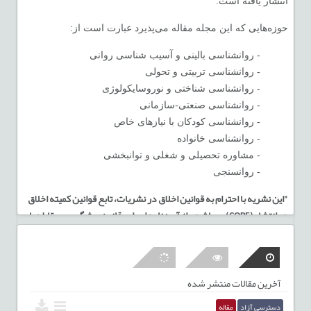
انتشار یافته است.
حوزه‌هایی که این مجله مقاله می‌پذیرد عبارت است از:
- روانشناسی بالینی و آسیب شناسی روانی
- روانشناسی تربیتی و تحولی
- روانشناسی شناختی و نوروسایکولوژی
- روانشناسی صنعتی-سازمانی
- روانشناسی کودکان با نیازهای خاص
- روانشناسی خانواده
- مشاوره تحصیلی و شغلی و توانبخشی
- روانسنجی
"این نشریه با احترام به قوانین اخلاق در نشریات، تابع قوانین کمیته اخلاق
در انتشار
(
COPE
)
می‌باشد و از آیین‌نامه اجرایی قانون پیشگیری و مقابله با
تقلب در آثار علمی پیروی می‌نماید"
قابل توجه همکاران گرامی و دانشجویان عزیز
آخرین مقالات منتشر شده
هیات مدیره انجمن ایرانی روانشناسی مصوب نمود از شماره 116 (بهار
1405) به بعد برای چاپ مقاله، مبلغ 28 میلیون ریال از نویسندگان دریافت
دسترسی آزاد
مقاله