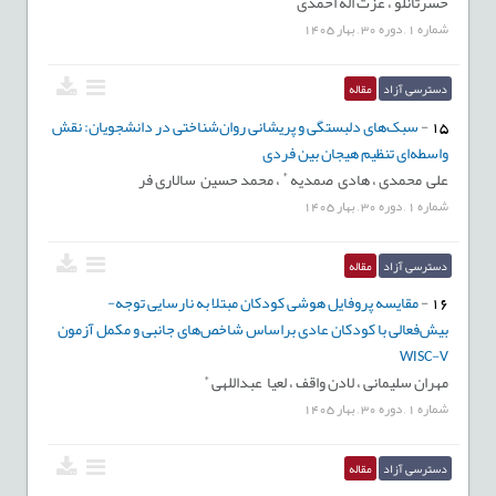
حسرتانلو ،
عزت اله احمدی
شماره
1
,
دوره
30
,
بهار
1405
دسترسی آزاد
مقاله
15
-
سبک‌های دلبستگی و پریشانی روان‌شناختی در دانشجویان: نقش
واسطه‌ای تنظیم هیجان بین فردی
*
علی محمدی ،
هادی صمدیه
،
محمد حسین سالاری فر
شماره
1
,
دوره
30
,
بهار
1405
دسترسی آزاد
مقاله
16
-
مقایسه پروفایل هوشی کودکان مبتلا به نارسایی توجه-
بیش‌فعالی با کودکان عادی براساس شاخص‌های جانبی و مکمل آزمون
WISC-V
*
مهران سلیمانی ،
لادن واقف ،
لعیا عبداللهی
شماره
1
,
دوره
30
,
بهار
1405
دسترسی آزاد
مقاله