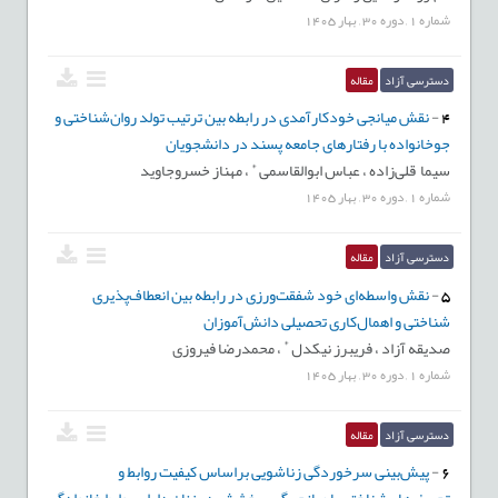
شماره
1
,
دوره
30
,
بهار
1405
دسترسی آزاد
مقاله
4
-
نقش میانجی خودکارآمدی در رابطه‌ بین ترتیب تولد روان‌شناختی و
جوخانواده با رفتارهای جامعه پسند در دانشجویان
*
سیما قلی‌زاده ،
عباس ابوالقاسمی
،
مهناز خسروجاوید
شماره
1
,
دوره
30
,
بهار
1405
دسترسی آزاد
مقاله
5
-
نقش واسطه‌ای خود شفقت‌‌ورزی در رابطه بین انعطاف‌‌پذیری
شناختی و اهمال‌کاری تحصیلی دانش‌آموزان
*
صدیقه آزاد ،
فریبرز نیکدل
،
محمدرضا فیروزی
شماره
1
,
دوره
30
,
بهار
1405
دسترسی آزاد
مقاله
6
-
پیش‌‌بینی سرخوردگی زناشویی براساس کیفیت روابط و
تحریف‌‌های‌‌شناختی با میانجی‌‌گری بخشش در زنان دارای روابط خانوادگی