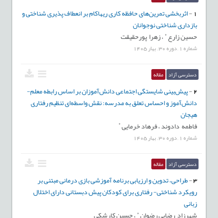
نماید.
1
-
اثربخشی تمرین‌های حافظه کاری ریهاکام بر انعطاف پذیری شناختی و
بازداری شناختی نوجوانان
شماره حساب مجله:
*
حسین زارع
،
زهرا پورحقیقت
شماره شبا: IR93 0690 0185 0120 1690 5840 01
شماره
1
,
دوره
30
,
بهار
1405
شماره کارت: 4902 2418 8510 5057
دسترسی آزاد
مقاله
به نام آقای محمد حسین عبداللهی
2
-
پیش‌بینی شایستگی اجتماعی دانش‌آموزان بر اساس رابطه معلم-
دانش‌آموز و احساس تعلق به مدرسه: نقش واسطه‌ای تنظیم رفتاری
هیجان
*
فاطمه دادوند ،
فرهاد خرمایی
شماره
1
,
دوره
30
,
بهار
1405
دسترسی آزاد
مقاله
3
-
طراحی، تدوین و ارزیابی برنامه آموزشی بازی درمانی مبتنی بر
رویکرد شناختی- رفتاری برای کودکان پیش دبستانی دارای اختلال
زبانی
*
شهرزاد رضایی رضوان
،
حسین کارشکی