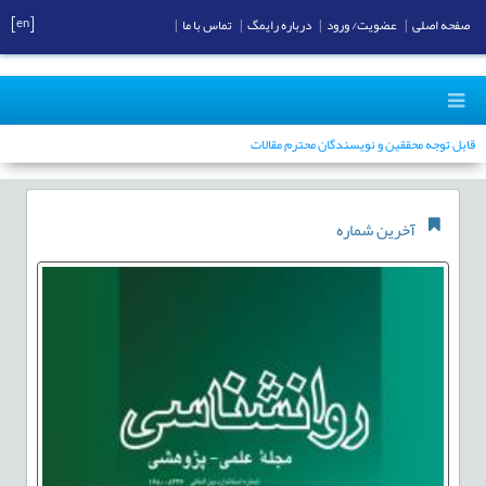
[en]
صفحه اصلی
|
عضویت/ ورود
|
درباره رایمگ
|
تماس با ما
|
قابل توجه محققین و نویسندگان محترم مقالات
آخرین شماره