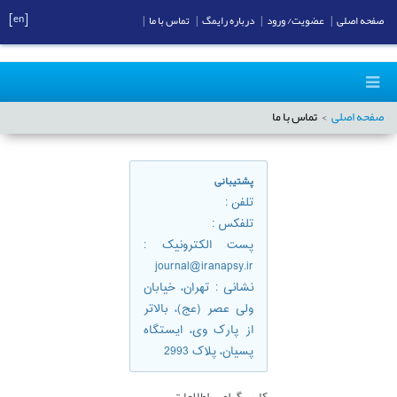
[en]
صفحه اصلی
|
عضویت/ ورود
|
درباره رایمگ
|
تماس با ما
|
صفحه اصلی
تماس با ما
پشتیبانی
تلفن
:
تلفكس
:
پست الکترونیک
:
journal@iranapsy.ir
نشانی
: تهران، خيابان
ولی عصر (عج)، بالاتر
از پارک وی، ایستگاه
پسیان، پلاک 2993
کاربر گرامی، اطلاعات