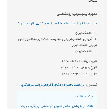
معتاد
محورهای موضوعی
:
روانشناسی
3
*
2
1
محمد خدایاری فرد
غلامرضا سهراب پور
الهه حجازی
,
,
1
- دانشگاه تهران
2
- گروه روانشناسی تربیتی و مشاوره دانشکده روانشناسی و علوم
تربیتی دانشگاه تهران
3
- دانشگاه تهران
تاریخ دریافت : 1395/06/17
تاریخ پذیرش : 1396/07/30
تاریخ انتشار : 1397/03/30
کلید واژه
:
زن
,
اعتیادخانواده
,
مشاورۀ گروهی
,
روایت درمانگری
,
چکیده مقاله
:
هدف از پژوهش حاضر تعیین اثربخشی رویکرد روایت