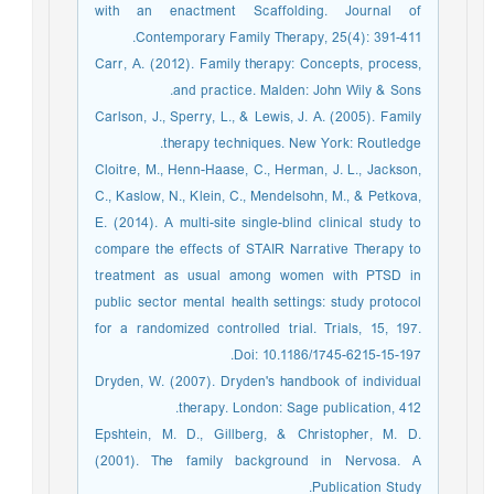
with an enactment Scaffolding. Journal of
Contemporary Family Therapy, 25(4): 391-411.
Carr, A. (2012). Family therapy: Concepts, process,
and practice. Malden: John Wily & Sons.
Carlson, J., Sperry, L., & Lewis, J. A. (2005). Family
therapy techniques. New York: Routledge.
Cloitre, M., Henn-Haase, C., Herman, J. L., Jackson,
C., Kaslow, N., Klein, C., Mendelsohn, M., & Petkova,
E. (2014). A multi-site single-blind clinical study to
compare the effects of STAIR Narrative Therapy to
treatment as usual among women with PTSD in
public sector mental health settings: study protocol
for a randomized controlled trial. Trials, 15, 197.
Doi: 10.1186/1745-6215-15-197.
Dryden, W. (2007). Dryden's handbook of individual
therapy. London: Sage publication, 412.
Epshtein, M. D., Gillberg, & Christopher, M. D.
(2001). The family background in Nervosa. A
Publication Study.