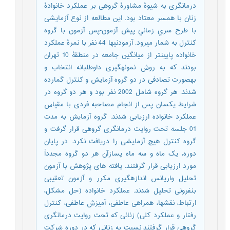
درمانگری به شیوۀ مشاورۀ گروهی بر عملکرد خانوادۀ
زنان با همسر معتاد بود. این مطالعه از نوع آزمایشی
با طرح سري زماني پیش آزمون-پس آزمون با گروه
کنترل به شمار میرود. آزمودنیها 44 نفر با نمرۀ عملکرد
خانواده پایینتر از میانگین جامعه در منطقۀ 10 تهران
بودند که به روش نمونهگیری داوطلبانه انتخاب و
بهصورت تصادفی در دو گروه آزمایش و کنترل گمارده
شدند. هر گروه شامل 2002 نفر بود و هر دو گروه در
شرایط یکسان پس از انجام مصاحبه فردی با مقیاس
عملکرد خانواده ارزیابی شدند. گروه آزمایش به مدت
01 جلسه تحت روایت درمانگری گروهی قرار گرفت و
گروه کنترل هیچ آزمایشی را دریافت نکرد. در پایان
دوره، یک ماه و سه ماه پسازآن هر دو گروه مجدداً
مورد ارزیابی قرار گرفتند. یافته های پژوهش با آزمون
تحلیل واریانس اندازهگیری مکرر و آزمون تعقیبی
بنفرونی تحلیل شدند. عملکرد خانواده (حل مشکل،
ارتباط، نقشها، همراهی عاطفی، آمیزش عاطفی، کنترل
رفتار و عملکرد کلی) زنانی که تحت روایت درمانگری
گروهی قرار گرفتند نسبت به زنانی که در دوره شرکت