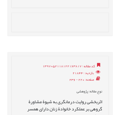
کد مقاله
: 1397052118122163817
بازدید
: 21844
صفحه
: 220 - 236
نوع مقاله
: پژوهشی
اثربخشی روایت درمانگری به شیوۀ مشاورۀ
گروهی بر عملکرد خانوادۀ زنان دارای همسر