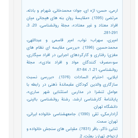
ارمی، حسن؛ اژه ای، جواد؛ محمدخانی، شهرام و بادله،
مرتضی (1395). «مقایسۀ روان بنه های هیجانی میان
افراد معتاد و غیر معتاد»، مجلۀ روانشناسی، 20، 3،
291-281.
امیری، سهراب؛ نواب، امیر قاسمی و عبداللهی،
محمدحسین (1396). «بررسی مقایسه ای نظام های
مغزی/ رفتاری و کارکردهای اجرایی در افراد سیگاری،
سوءمصرف کنندگان مواد و افراد عادی»، مجلۀ
روانشناسی، 21، 1، 84-67.
ایلایی، احترام السادات (1376). «بررسی نسبت
سازگاری والدین کودکان عقبماندۀ ذهنی در رابطه با
عوامل تنشزا در مدارس استثنایی شهر ساری»،
پایاننامۀ کارشناسی ارشد، رشتۀ روانشناسی بالینی،
دانشگاه تهران.
آزادارمکی، تقی (1390). جامعهشناسی خانواده ایرانی،
تهران: سمت.
ثنایی ذاکر، باقر (7831). مقیاس های سنجش خانواده و
ازدواج، تهران: بعثت، 2.