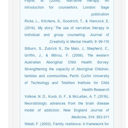
Payne, M. (2006). Narrative therapy: An
introduction for counsellors. London: Sage
publication.
Ricks, L., Kitchens, S., Goodrich, T., & Hancock, E.
(2014). My story: The use of narrative therapy in
individual and group counseling. Journal of
Creativity in Mental Health, 9: 99-110.
Silburn, S., Zubrick S., De Maio, J., Shepherd, C.,
Griffin, J., & Mitrou, F. (2006). The western
Australian Aboriginal Child Health Survey:
Strengthening the capacity of Aboriginal Children,
families and communities. Perth: Curtin University
of Technology and Telethon Institute for Child
Health Research.
Volkow, N. D., Koob, G. F., & McLellan, A. T. (2016).
Neurobiologic advances from the brain disease
model of addiction. New England Journal of
Medicine, 374: 363-371.
Walsh, F. (2003). Family resilience: A framework for