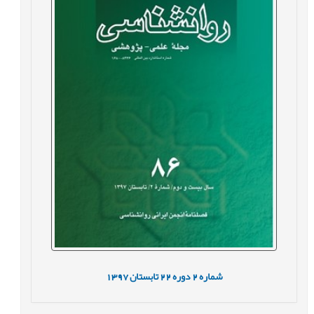
شماره
2
دوره
22
تابستان
1397