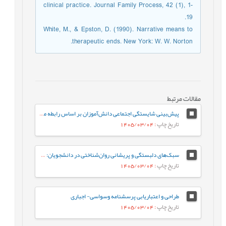
clinical practice. Journal Family Process, 42 (1), 1-
19.
White, M., & Epston, D. (1990). Narrative means to
therapeutic ends. New York: W. W. Norton.
مقالات مرتبط
پیش‌بینی شایستگی اجتماعی دانش‌آموزان بر اساس رابطه معلم-دانش‌آموز و احساس تعلق به مدرسه: نقش واسطه‌ای تنظیم رفتاری هیجان
تاریخ چاپ
: 1405/03/04
سبک‌های دلبستگی و پریشانی روان‌شناختی در دانشجویان: نقش واسطه‌ای تنظیم هیجان بین فردی
تاریخ چاپ
: 1405/03/04
طراحی و اعتباریابی پرسشنامه وسواسی- اجباری
تاریخ چاپ
: 1405/03/04