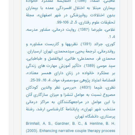
عاقبتی، اسماء (1386). «مقایسۀ عملکرد خانواده
بیماران مبتلا به اختلال افسردگی عمده با بیماران
بدون اختلالات روانپزشکی در شهر اصفهان»، مجلۀ
تحقیقات علوم رفتاری، 5، 2، 106-99.
غلامی، علیرضا (1387). روایت درمانی، مشاور مدرسه،
4، 1.
کوری، جرالد (1391). نظریهها و کاربست مشاوره و
رواندرمانی، ترجمۀ یحیی سیدمحمدی، تهران: ارسباران.
محمدی فر، محمدعلی؛ طالبی، ابوالفضل و طباطبایی،
سید موسی (1389). «تأثیر آموزش مهارت های زندگی
بر عملکرد خانواده در زنان دارای همسر معتاد»،
فصلنامۀ اعتیاد پژوهی سوءمصرف مواد، 4، 16، 39-25.
نظری، شیما (4831). «بررسی نظر والدین کودکان
مصروع نسبت به عوامل تنشزا و میزان سازگاری آنان
با این عوامل در مراجعهکنندگان به مراکز درمانی
منتخب شهر تهران»، پایاننامۀ کارشناسی ارشد، رشتۀ
پرستاری، دانشگاه تهران.
Brimhall, A. S., Gardner, B. C., & Henline, B. H.
(2003). Enhancing narrative couple therapy process