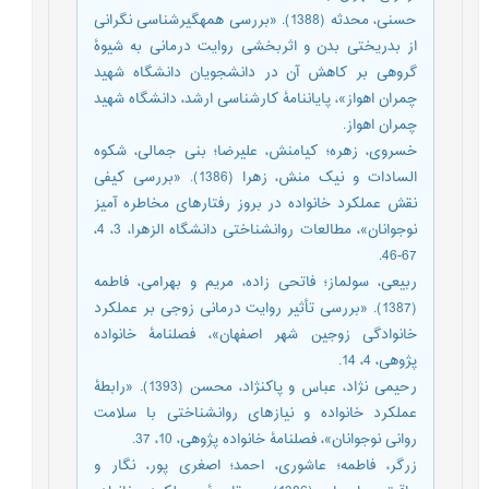
حسنی، محدثه (1388). «بررسی همهگیرشناسی نگرانی
از بدریختی بدن و اثربخشی روایت درمانی به شیوۀ
گروهی بر کاهش آن در دانشجویان دانشگاه شهید
چمران اهواز»، پایاننامۀ کارشناسی ارشد، دانشگاه شهید
چمران اهواز.
خسروی، زهره؛ كيامنش، علیرضا؛ بنی جمالی، شکوه
السادات و نیک منش، زهرا (1386). «بررسی كيفی
نقش عملكرد خانواده در بروز رفتارهای مخاطره آميز
نوجوانان»، مطالعات روانشناختی دانشگاه الزهرا، 3، 4،
67-46.
ربیعی، سولماز؛ فاتحی زاده، مریم و بهرامی، فاطمه
(1387). «بررسی تأثیر روایت درمانی زوجی بر عملکرد
خانوادگی زوجین شهر اصفهان»، فصلنامۀ خانواده
پژوهی، 4، 14.
رحیمی نژاد، عباس و پاکنژاد، محسن (1393). «رابطۀ
عملکرد خانواده و نیازهای روانشناختی با سلامت
روانی نوجوانان»، فصلنامۀ خانواده پژوهی، 10، 37.
زرگر، فاطمه؛ عاشوری، احمد؛ اصغری پور، نگار و