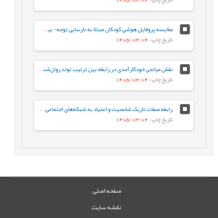
مقایسه پروفایل هوشی کودکان مبتلا به نارسایی توجه- بیش‌فعالی با کودکان عادی براساس شاخص‌های جانبی و مکمل آزمون WISC-V
تاریخ چاپ
: 1405/03/04
نقش میانجی خودکارآمدی در رابطه‌ بین ترتیب تولد روان‌شناختی و جوخانواده با رفتارهای جامعه پسند در دانشجویان
تاریخ چاپ
: 1405/03/04
رابطه صفات تاریک شخصیت و اعتیاد به شبکه‌های اجتماعی مجازی با نقش میانجی سبک‌های مقابله‌ای
تاریخ چاپ
: 1405/03/04
صفحه اصلی
نقشه سایت