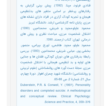
روانشناسی.17(67)،329-310.
قنادی فرنود، مینا. (1392). پیش بینی گرایش به
رفتارهای پرخطر بر اساس متغیر های بدتنظیمی
هیجان و تجربه کودک آزاری در افراد دارای نشانه های
مرزی. پایان نامه کارشناسی ارشد. دانشگاه تبریز.
محمود علیلو،مجید و شریفی، محمدامین. (1390).
اختلال شخصیت مرزی، مباحث نظری و روش های
درمانی. تهران: کتاب ارجمند، 1390.
محمود علیلو، مجید. هاشمی، تورج. بیرامی، منصور.
بخشی پور، عباس. شریفی، محمدامین. (1393). بررسی
رابطة بدرفتاری های دوران کودکی، فقدان ها و جدایی
های اولیه و بد تنظیمی هیجانی با اختلال شخصیت
مرزی. مجلة دست آورد های روانشناختی (علوم تربیتی
و روانشناسی) دانشگاه شهید چمران اهواز. دورة چهارم،
سال 21، شمارة 2، ص 88-65.
Duberstein, P.R. & Conwell, Y. (1997). Personality
disorders and completed suicide: A methodological
and conceptual review. Clinical Psychology:
Science and Practice, 4, 359–376.