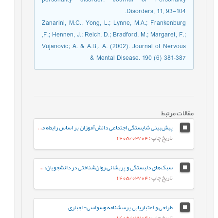
personality disorder. Journal of Personality
Disorders, 11, 93–104.
Zanarini, M.C., Yong, L.; Lynne, M.A.; Frankenburg
,F.; Hennen, J.; Reich, D.; Bradford, M.; Margaret, F.;
Vujanovic; A. & A.B,. A. (2002). Journal of Nervous
& Mental Disease. 190 (6) 381-387
مقالات مرتبط
پیش‌بینی شایستگی اجتماعی دانش‌آموزان بر اساس رابطه معلم-دانش‌آموز و احساس تعلق به مدرسه: نقش واسطه‌ای تنظیم رفتاری هیجان
تاریخ چاپ
: 1405/03/04
سبک‌های دلبستگی و پریشانی روان‌شناختی در دانشجویان: نقش واسطه‌ای تنظیم هیجان بین فردی
تاریخ چاپ
: 1405/03/04
طراحی و اعتباریابی پرسشنامه وسواسی- اجباری
تاریخ چاپ
: 1405/03/04