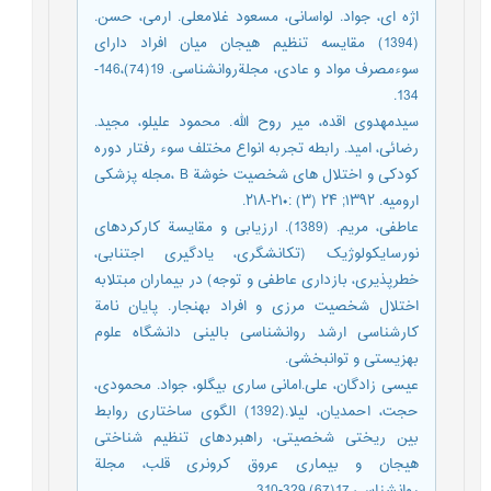
اژه ای، جواد. لواسانی، مسعود غلامعلی. ارمی، حسن.
(1394) مقایسه تنظیم هیجان میان افراد دارای
سوءمصرف مواد و عادی، مجلةروانشناسی. 19(74)،146-
134.
سیدمهدوی اقده، میر روح الله. محمود علیلو، مجید.
رضائی، امید. رابطه تجربه انواع مختلف سوء رفتار دوره
کودکی و اختلال های شخصیت خوشة B ،مجله پزشکی
ارومیه. ۱۳۹۲; ۲۴ (۳) :۲۱۰-۲۱۸.
عاطفی، مریم. (1389). ارزیابی و مقایسة کارکردهای
نورسایکولوژیک (تکانشگری، یادگیری اجتنابی،
خطرپذیری، بازداری عاطفی و توجه) در بیماران مبتلابه
اختلال شخصیت مرزی و افراد بهنجار. پایان نامة
کارشناسی ارشد روانشناسی بالینی دانشگاه علوم
بهزیستی و توانبخشی.
عیسی زادگان، علی.امانی ساری بیگلو، جواد. محمودی،
حجت، احمدیان، لیلا.(1392) الگوی ساختاری روابط
بین ریختی شخصیتی، راهبردهای تنظیم شناختی
هیجان و بیماری عروق کرونری قلب، مجلة