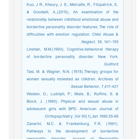
Kuo, J R., Khoury, J. E., Metcalfe, R., Fitzpatrick, S.,
& Goodwill, A..(2015), An examination of the
relationship between childhood emotional abuse and
borderline personality disorder features: The role of
difficulties with emotion regulation. Child Abuse &
Neglect. 39, 147–155.
Linehan, M.M.(1993). Cognitive-behavioral therapy
of borderline personality disorder. New York.
Guilford.
Tasi, M. & Wagner, N.N. (1978).Therapy groups for
women sexually molested as children. Archives of
Sexual Behavior, 7,417-427.
Westen, D.; Ludolph, P.; Misle, B.; Ruffins, S. &
Block, J. (1990). Physical and sexual abuse in
adolescent girls with BPD. American Journal of
Orthopsychiatry ,Vol 60(1),Jan 1990,55-66.
Zanarini, M.C. & Frankenburg, F.R. (1997).
Pathways to the development of borderline