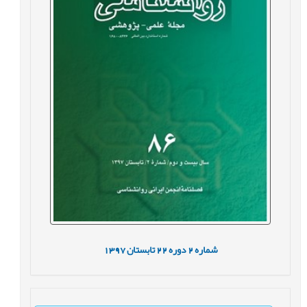
شماره
2
دوره
22
تابستان
1397