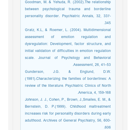
Goodman, M. & Yehuda, R. (2002).The relationship
between psychological trauma and borderline
personality disorder. Psychiatric Annals, 32, 337-
345.
Gratz, K.L, & Roemer, L. (2004). Multidimensional
assessment of emotion regulation and
dysregulation: Development, factor structure, and
initial validation of difficulties in emotion regulation
scale. Journal of Psychology and Behavioral
Assessment, 26, 41–53.
Gunderson, J.G. & Englund, D.W.
(1981).Characterizing the families of borderlines: A
review of the literature. Psychiatric Clinics of North
America, 4, 159-168.
Johnson, J. J., Cohen, P., Brown, J.,Smailes, E. M., &
Bernstein, D. P.(1999). Childhood maltreatment
increases risk for personality disorders during early
adulthood. Archives of General Psychiatry, 56, 600-
606.