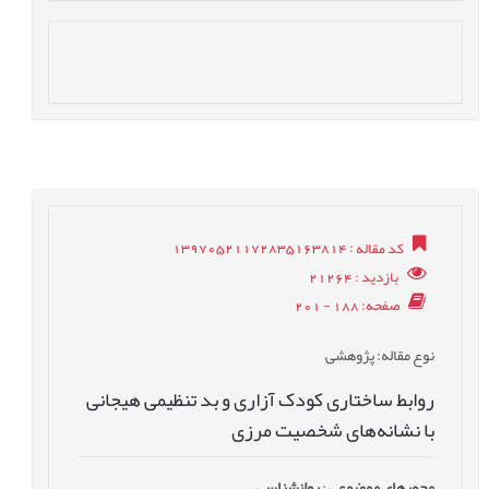
کد مقاله
: 13970521172835163814
بازدید
: 21264
صفحه
: 188 - 201
نوع مقاله
: پژوهشی
روابط ساختاری کودک آزاری و بد تنظیمی هیجانی
با نشانه‌های شخصیت مرزی
محورهای موضوعی
:
روانشناسی