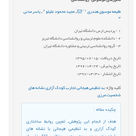
2
*
1
طلیعه موسوی هندری
مجید محمود علیلو
یاسر مدنی
,
,
3
1
- پردیس ارس دانشگاه تهران
2
- دانشکده علوم تربیتی و روانشناسی دانشگاه تبریز
3
- گروه روانشناسی تربیتی و مشاوره دانشگاه تهران
تاریخ دریافت : 1395/06/15
تاریخ پذیرش : 1396/04/24
تاریخ انتشار : 1397/03/30
کلید واژه
:
بد تنظیمی هیجانی
,
تجارب کودک آزاری
,
نشانه های
شخصیت مرزی
,
چکیده مقاله
:
هدف از انجام این پژوهش، تعیین روابط ساختاری
کودک آزاری و بد تنظیمی هیجانی با نشانه های