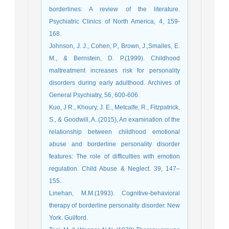
borderlines: A review of the literature.
Psychiatric Clinics of North America, 4, 159-
168.
Johnson, J. J., Cohen, P., Brown, J.,Smailes, E.
M., & Bernstein, D. P.(1999). Childhood
maltreatment increases risk for personality
disorders during early adulthood. Archives of
General Psychiatry, 56, 600-606.
Kuo, J R., Khoury, J. E., Metcalfe, R., Fitzpatrick,
S., & Goodwill, A..(2015), An examination of the
relationship between childhood emotional
abuse and borderline personality disorder
features: The role of difficulties with emotion
regulation. Child Abuse & Neglect. 39, 147–
155.
Linehan, M.M.(1993). Cognitive-behavioral
therapy of borderline personality disorder. New
York. Guilford.