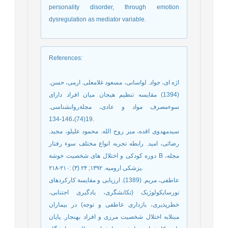
personality disorder, through emotion
dysregulation as mediator variable.
References
:
اژه ای، جواد. لواسانی، مسعود غلامعلی. ارمی، حسن.
(1394) مقایسه تنظیم هیجان میان افراد دارای
سوءمصرف مواد و عادی، مجلةروانشناسی.
19(74)،146-134.
سیدمهدوی اقده، میر روح الله. محمود علیلو، مجید.
رضائی، امید. رابطه تجربه انواع مختلف سوء رفتار
دوره کودکی و اختلال های شخصیت خوشة B ،مجله
پزشکی ارومیه. ۱۳۹۲; ۲۴ (۳) :۲۱۰-۲۱۸.
عاطفی، مریم. (1389). ارزیابی و مقایسة کارکردهای
نورسایکولوژیک (تکانشگری، یادگیری اجتنابی،
خطرپذیری، بازداری عاطفی و توجه) در بیماران
مبتلابه اختلال شخصیت مرزی و افراد بهنجار. پایان