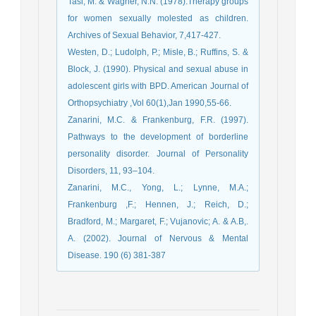
Tasi, M. & Wagner, N.N. (1978).Therapy groups
for women sexually molested as children.
Archives of Sexual Behavior, 7,417-427.
Westen, D.; Ludolph, P.; Misle, B.; Ruffins, S. &
Block, J. (1990). Physical and sexual abuse in
adolescent girls with BPD. American Journal of
Orthopsychiatry ,Vol 60(1),Jan 1990,55-66.
Zanarini, M.C. & Frankenburg, F.R. (1997).
Pathways to the development of borderline
personality disorder. Journal of Personality
Disorders, 11, 93–104.
Zanarini, M.C., Yong, L.; Lynne, M.A.;
Frankenburg ,F.; Hennen, J.; Reich, D.;
Bradford, M.; Margaret, F.; Vujanovic; A. & A.B,.
A. (2002). Journal of Nervous & Mental
Disease. 190 (6) 381-387