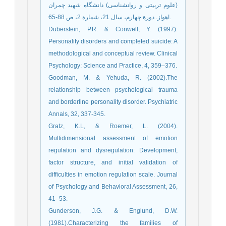
(علوم تربیتی و روانشناسی) دانشگاه شهید چمران
اهواز. دورة چهارم، سال 21، شمارة 2، ص 88-65.
Duberstein, P.R. & Conwell, Y. (1997).
Personality disorders and completed suicide: A
methodological and conceptual review. Clinical
Psychology: Science and Practice, 4, 359–376.
Goodman, M. & Yehuda, R. (2002).The
relationship between psychological trauma
and borderline personality disorder. Psychiatric
Annals, 32, 337-345.
Gratz, K.L, & Roemer, L. (2004).
Multidimensional assessment of emotion
regulation and dysregulation: Development,
factor structure, and initial validation of
difficulties in emotion regulation scale. Journal
of Psychology and Behavioral Assessment, 26,
41–53.
Gunderson, J.G. & Englund, D.W.
(1981).Characterizing the families of