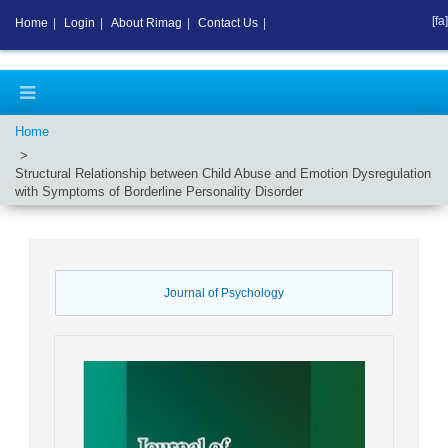
[fa]
Home
|
Login
|
About Rimag
|
Contact Us
|
Home
Structural Relationship between Child Abuse and Emotion Dysregulation
with Symptoms of Borderline Personality Disorder
Journal of Psychology