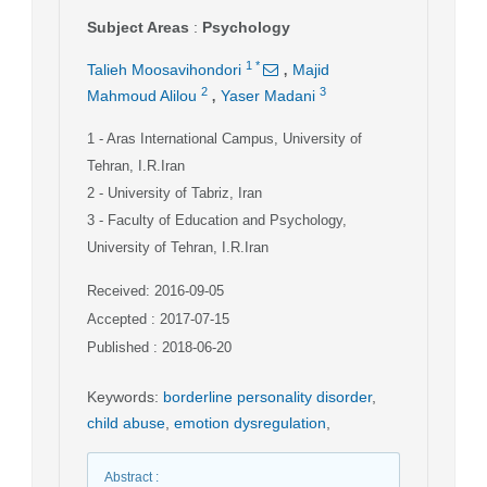
Subject Areas
:
Psychology
,
1
*
Talieh Moosavihondori
Majid
,
2
3
Mahmoud Alilou
Yaser Madani
1
- Aras International Campus, University of
Tehran, I.R.Iran
2
- University of Tabriz, Iran
3
- Faculty of Education and Psychology,
University of Tehran, I.R.Iran
Received: 2016-09-05
Accepted : 2017-07-15
Published : 2018-06-20
Keywords
:
borderline personality disorder
,
child abuse
,
emotion dysregulation
,
Abstract
: