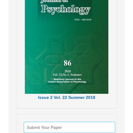
Issue
2
Vol.
22
Summer
2018
Submit Your Paper