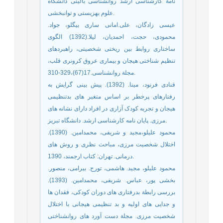
نامة کارشناسی ارشد روانشناسی بالینی دانشگاه
علوم بهزیستی و توانبخشی.
عیسی زادگان، علی.امانی ساری بیگلو، جواد.
محمودی، حجت، احمدیان، لیلا.(1392) الگوی
ساختاری روابط بین ریختی شخصیتی، راهبردهای
تنظیم شناختی هیجان و بیماری عروق کرونری قلب،
مجلة روانشناسی.17(67)،329-310.
قنادی فرنود، مینا. (1392). پیش بینی گرایش به
رفتارهای پرخطر بر اساس متغیر های بدتنظیمی
هیجان و تجربه کودک آزاری در افراد دارای نشانه های
مرزی. پایان نامه کارشناسی ارشد. دانشگاه تبریز.
محمود علیلو،مجید و شریفی، محمدامین. (1390).
اختلال شخصیت مرزی، مباحث نظری و روش های
درمانی. تهران: کتاب ارجمند، 1390.
محمود علیلو، مجید. هاشمی، تورج. بیرامی، منصور.
بخشی پور، عباس. شریفی، محمدامین. (1393).
بررسی رابطة بدرفتاری های دوران کودکی، فقدان ها
و جدایی های اولیه و بد تنظیمی هیجانی با اختلال
شخصیت مرزی. مجلة دست آورد های روانشناختی