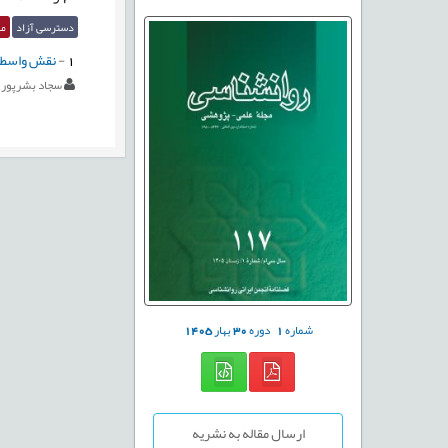
دسترسی آزاد
مق
1
-
نقش واسطه‌
سجاد بشرپور
شماره
1
دوره
30
بهار
1405
ارسال مقاله به نشریه