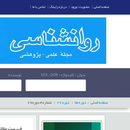
صفحه اصلی
|
عضویت/ ورود
|
درباره رایمگ
|
تماس با ما
|
عنوان / کلیدواژه / DOI / DOR
نویسنده
صفحه اصلی
دوره ها
دوره
29
شماره
4
دوره
29
فهرست مقال