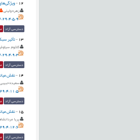
12
-
ویژگی‌های
زهره ولیئی
.29.4.5.9
دسترسی آزاد
مق
13
-
تأثیر سبک
کلثوم سیاو
.29.4.9.3
دسترسی آزاد
مق
14
-
نقش میانج
سعیده حبیبی
29.4.11.5
دسترسی آزاد
مق
15
-
نقش میانج
پریا مردانشا
29.4.12.6
دسترسی آزاد
مق