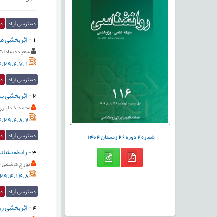
دسترسی آزاد
مق
1
-
اثربخشی مد
سعیده سادات
.29.4.7.1
دسترسی آزاد
مق
2
-
اثربخشی بست
محمد خداياري
.29.4.8.2
دسترسی آزاد
مق
شماره
4
دوره
29
زمستان
1404
3
-
رابطه نشان
تورج هاشمی ن
29.4.14.8
دسترسی آزاد
مق
4
-
اثربخشی رو