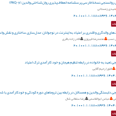
 روانسنجی نسخۀ فارسی پرسشنامه انعطاف‌پذیری روان‌شناختی والدین (6-PAQ)
مهدی زمستانی
20.1001.1.18808436.1404
اله
‌های والدگری و قلدری بر اعتیاد به اینترنت در نوجوانان: مدل‌سازی ساختاری و نقش وا
ش نسب
محمدرضا فیروزی
قادر زاده باقری
20.1001.1.18808436.1404
اله
ی تعهد به خانواده در رابطه تنظیم هیجان و خود کارآمدی ترک اعتیاد
فلورا رحیم آقایی
20.1001.1.18808436.1404.
اله
ی دلبستگی والدین و همسالان در رابطه بین تروما‌های دوره کودکی و خودکارآمدی با 
هی
عباس ابوالقاسمی
رضا سلطانی شال
20.1001.1.18808436.1404.
اله