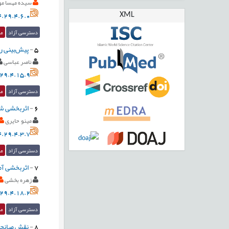
سیده مهسا م
XML
.29.4.6.0
دسترسی آزاد
مق
5
-
پیش‌‌بینی 
ناصر عباسی
29.4.15.9
دسترسی آزاد
مق
6
-
اثربخشی شنا
مینو حایری
.29.4.3.7
دسترسی آزاد
مق
7
-
اثربخشی آمو
زهره بخشی
29.4.18.2
دسترسی آزاد
مق
8
-
نقش میانجی