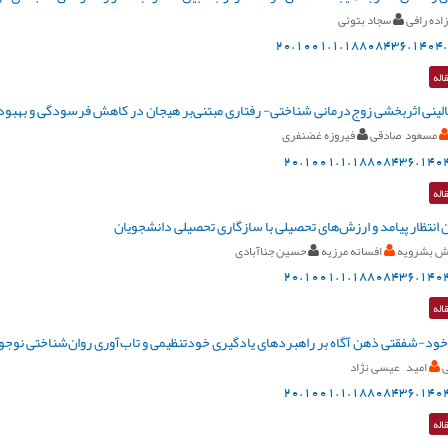
اده رافی
سجاد بتوئی
20.1001.1.18808436.1404.
اله
بالینی اثربخشی زوج‌درمانی شناختی- رفتاری مبتنی‌بر هیجان در کاهش فرسودگی و به
مسعود صادقی
فیروزه غضنفری
20.1001.1.18808436.1404
اله
ان انتظار پیامد و ارزش‌های تحصیلی با سازگاری تحصیلی دانشجویان
خش بشرویه
افسانه مرزیه
حسین جناآبادی
20.1001.1.18808436.1404
اله
ود-شفقتی ذهن آگاه بر راهبردهای یادگیری خودتنظیمی و تاب‌آوری روان‌شناختی نوجوا
ی
امید عیسی نژاد
20.1001.1.18808436.1404
اله