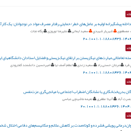
اله
اخله پیشگیرانه اولیه بر عامل‌های خطر/حمایتیِ رفتار مصرف مواد در نوجوانان: یک کار
 مصطفوی
شهريار شهيدي
سعید ایمانی
علیرضا نوروزی
پگاه نجات
20.1001.1.18808436.1404
اله
ه تعاملاتی مهارت‌های نیک‏زیستن بر ارتقای نیک‌زیستی و فضایل استادان دانشگاه‏های ای
 فرد
مرجان حسنی راد
سعید زندی
اعظم آصف نیا
امیرحسین دانشمند کفترودی
20.1001.1.18808436.1404
اله
گان بدریخت‌انگاری با نشانگان اضطراب اجتماعی با میانجی‌گری عزت‌نفس
صرت آباد
آنیتا مظفری
نعیمه ماشینچی عباسی
20.1001.1.18808436.1404.
اله
ان‌درمانی پویشی فشرده و کوتاه‌‌مدت بر کاهش علائم و مکانیسم‌های دفاعی اختلال ش