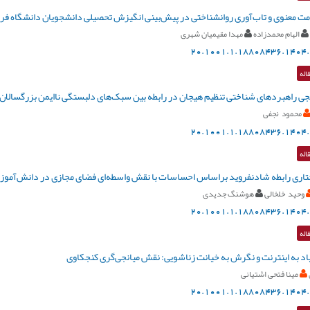
 معنوی و تاب‌آوری روانشناختی در پیش‌بینی انگیزش تحصیلی دانشجویان دانشگاه فر
الهام محمدزاده
مهدا مقیمیان شهری
20.1001.1.18808436.1404.
اله
ی راهبردهای شناختی تنظیم هیجان در رابطه بین سبک‌های دلبستگی ناایمن بزرگسالان 
محمود نجفی
20.1001.1.18808436.1404.
اله
اری رابطه شادنفروید براساس احساسات با نقش واسطه‌ای فضای مجازی در دانش‌آموزا
وحید خلخالی
هوشنگ جدیدی
20.1001.1.18808436.1404.
اله
یاد به اینترنت و نگرش به خیانت زناشویی: نقش میانجی‌گری کنجکاوی
مینا فتحی اشتیانی
20.1001.1.18808436.1404.