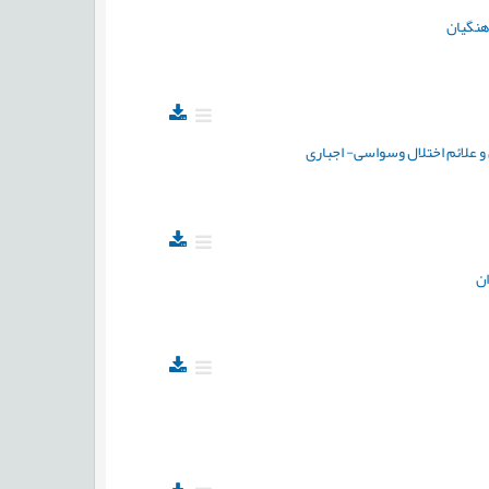
هنگیان
و علائم اختلال وسواسی- اجباری
ن