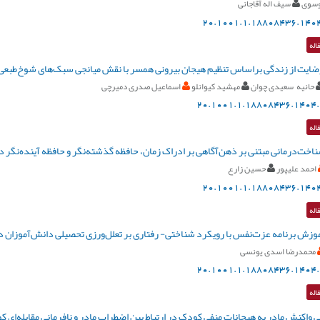
وسوی
سیف اله آقاجانی
20.1001.1.18808436.1404
اله
رضایت از زندگی براساس تنظیم هیجان بیرونی همسر با نقش میانجی سبک‌‌های شوخ‌‌طبعی 
حانیه سعیدی چوان
مهشید کیوانلو
اسماعیل صدری دمیرچی
20.1001.1.18808436.1404.
اله
خت‌درمانی مبتنی بر ذهن‌آگاهی بر ادراک زمان، حافظه گذشته‌نگر و حافظه آینده‌نگر در
احمد علیپور
حسین زارع
20.1001.1.18808436.1404
اله
زش برنامه عزت‌‌نفس با رویکرد شناختی‌‌-‌‌ رفتاری بر تعلل‌‌ورزی تحصیلی دانش‌آموزان 
محمدرضا اسدی یونسی
20.1001.1.18808436.1404.
اله
 واکنش مادر به هیجانات منفی کودک در ارتباط بین اضطراب مادر و نافرمانی مقابله‌ای 