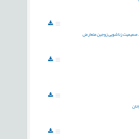
بود صمیمیت زناشویی زوجین متعارض
نان