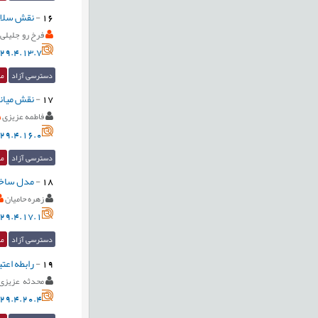
16
-
نقش سلامت
فرخ رو جلیلی
29.4.13.7
دسترسی آزاد
مق
17
-
نقش میانج
فاطمه عزیزی
29.4.16.0
دسترسی آزاد
مق
18
-
مدل ساخت
زهره حامیان
29.4.17.1
دسترسی آزاد
مق
19
-
رابطه اعت
محدثه عزیزی
29.4.20.4