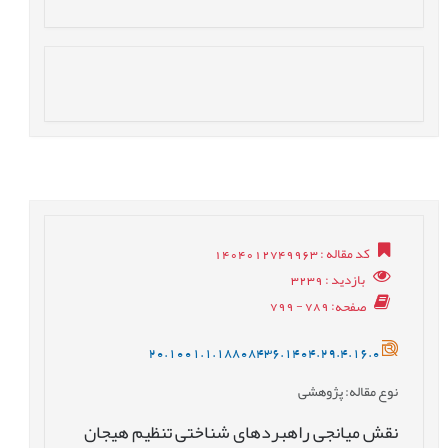
کد مقاله
: 1404012749963
بازدید
: 3239
صفحه
: 789 - 799
20.1001.1.18808436.1404.29.4.16.0
نوع مقاله
: پژوهشی
نقش میانجی راهبردهای شناختی تنظیم هیجان