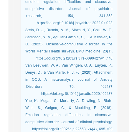
emotion regulation difficulties and obsessive-
compulsive disorder. Journal of psychiatric
research, 154, 341-353.‏
https://doi.org/10.1016/j.jpsychires.2022.07.023
Stein, D. J., Ruscio, A. M., Altwaijri, Y., Chiu, W. T.,
Sampson, N. A., Aguilar-Gaxiola, S., ... & Kessler, R.
C. (2025). Obsessive-compulsive disorder in the
World Mental Health surveys. BMC medicine, 23(1),
416.‏ https://doi.org/10.21203/rs.3.rs-6090427/v1
Van Leeuwen, W. A., Van Wingen, G. A., Luyten, P.,
Denys, D., & Van Marle, H. J. F. (2020). Attachment
in OCD: A meta-analysis. Journal of Anxiety
Disorders, 70, 102187.‏
https://doi.org/10.1016/j.janxdis.2020.102187
Yap, K., Mogan, C., Moriarty, A., Dowling, N., Blair‐
West, S., Gelgec, C., & Moulding, R. (2018).
Emotion regulation difficulties in obsessive‐
compulsive disorder. Journal of clinical psychology,
74(4), 695-709.‏ https://doi.org/10.1002/jclp.22553