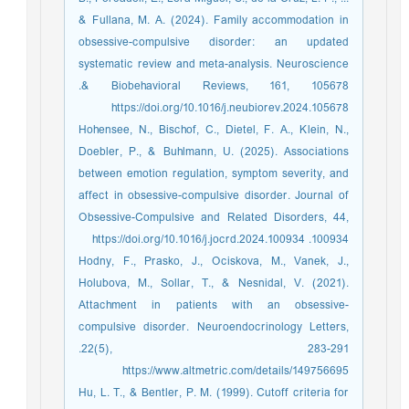
& Fullana, M. A. (2024). Family accommodation in
obsessive-compulsive disorder: an updated
systematic review and meta-analysis. Neuroscience
& Biobehavioral Reviews, 161, 105678.‏
https://doi.org/10.1016/j.neubiorev.2024.105678
Hohensee, N., Bischof, C., Dietel, F. A., Klein, N.,
Doebler, P., & Buhlmann, U. (2025). Associations
between emotion regulation, symptom severity, and
affect in obsessive-compulsive disorder. Journal of
Obsessive-Compulsive and Related Disorders, 44,
100934.‏ https://doi.org/10.1016/j.jocrd.2024.100934
Hodny, F., Prasko, J., Ociskova, M., Vanek, J.,
Holubova, M., Sollar, T., & Nesnidal, V. (2021).
Attachment in patients with an obsessive-
compulsive disorder. Neuroendocrinology Letters,
22(5), 283-291.‏
https://www.altmetric.com/details/149756695
Hu, L. T., & Bentler, P. M. (1999). Cutoff criteria for