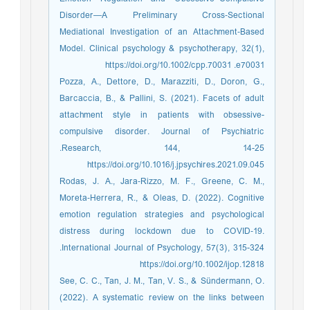
Disorder—A Preliminary Cross‐Sectional
Mediational Investigation of an Attachment‐Based
Model. Clinical psychology & psychotherapy, 32(1),
e70031.‏ https://doi.org/10.1002/cpp.70031
Pozza, A., Dettore, D., Marazziti, D., Doron, G.,
Barcaccia, B., & Pallini, S. (2021). Facets of adult
attachment style in patients with obsessive-
compulsive disorder. Journal of Psychiatric
Research, 144, 14-25.‏
https://doi.org/10.1016/j.jpsychires.2021.09.045
Rodas, J. A., Jara‐Rizzo, M. F., Greene, C. M.,
Moreta‐Herrera, R., & Oleas, D. (2022). Cognitive
emotion regulation strategies and psychological
distress during lockdown due to COVID‐19.
International Journal of Psychology, 57(3), 315-324.‏
https://doi.org/10.1002/ijop.12818
See, C. C., Tan, J. M., Tan, V. S., & Sündermann, O.
(2022). A systematic review on the links between