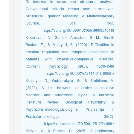
fit indexes in covariance structure analysis:
Conventional criteria versus new alternatives.
Structural Equation Modeling: A Multidisciplinary
Journal, 6(1), 1-55.‏
https://doi.org/10.1080/10705519909540118
Khosravani, V., Samimi Ardestani, S. M., Sharifi
Bastan, F., & Malayeri, S. (2020). Difficulties in
emotion regulation and symptom dimensions in
patients with obsessive-compulsive disorder.
Current Psychology, 39(5), 1578-1588.‏
https://doi.org/10.1007/s12144-018-9859-x
Kulaityte, D., Gutparakyte, G., & Steibliene, V.
(2023). A link between obsessive compulsive
disorder and attachment styles: a narrative
literature review. Biological Psychiatry &
Psychopharmacology/Biologinė Psichiatrija ir
Psichofarmakologija, 25(2).
https://hdl.handle.net/20.500.12512/240897
McNeil, A., & Purdon, C. (2025). A preliminary