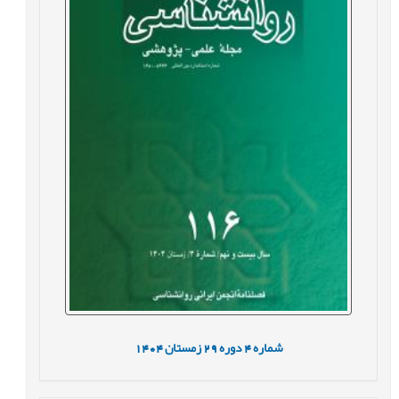
شماره
4
دوره
29
زمستان
1404