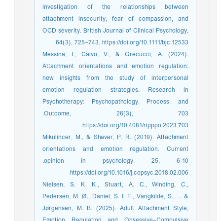
investigation of the relationships between
attachment insecurity, fear of compassion, and
OCD severity. British Journal of Clinical Psychology,
64(3), 725–743. https://doi.org/10.1111/bjc.12533
Messina, I., Calvo, V., & Grecucci, A. (2024).
Attachment orientations and emotion regulation:
new insights from the study of interpersonal
emotion regulation strategies. Research in
Psychotherapy: Psychopathology, Process, and
Outcome, 26(3), 703.‏
https://doi.org/10.4081/ripppo.2023.703
Mikulincer, M., & Shaver, P. R. (2019). Attachment
orientations and emotion regulation. Current
opinion in psychology, 25, 6-10.‏
https://doi.org/10.1016/j.copsyc.2018.02.006
Nielsen, S. K. K., Stuart, A. C., Winding, C.,
Pedersen, M. Ø., Daniel, S. I. F., Vangkilde, S., ... &
Jørgensen, M. B. (2025). Adult Attachment Style,
Emotion Regulation and Obsessive–Compulsive