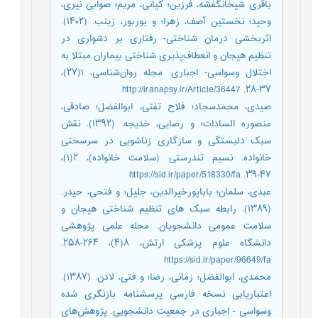
باقری شیخانگفشه، فرزین؛ کیانی، مریم؛ صوابی نیری،
وحید؛ نخستین آصف، زهرا؛ و بوربور، زینب. (۱۴۰۲).
اثربخشی درمان شناختی- رفتاری بر دشواری در
تنظیم هیجان و انعطاف‌‌پذیری شناختی بیماران مبتلا به
اختلال وسواسی- اجباری. مجله روان‌شناسی، ۱(۲۷)،
۳۷-۲۸. http://iranapsy.ir/Article/36447
صیدی، محمدسجاد؛ فلاح تفتی، ابوالفضل؛ صادقی،
منصوره السادات؛ و رضایی، خدیجه. (۱۳۹۲). نقش
سبک دلبستگی و سازگاری زناشویی در سرسختی
خانواده. نسیم تندرستی (سلامت خانواده)، ۲(۱)،
۴۷-۳۹. https://sid.ir/paper/518330/fa
عبدی، سلمان؛ باباپورخیرالدین، جلیل؛ و فتحی، حیدر.
(۱۳۸۹). رابطه سبک های تنظیم شناختی هیجان و
سلامت عمومی دانشجویان. مجله علمی پژوهشی
دانشگاه علوم پزشکی ارتش، ۸(۴)، ۲۶۴-۲۵۸.
https://sid.ir/paper/96649/fa
محمدی، ابوالفضل؛ زمانی، رضا؛ و فتی، لادن. (۱۳۸۷).
اعتباریابی نسخه فارسی پرسشنامه بازنگری شده
وسواسی - اجباری در جمعیت دانشجویی. پژوهش‌های