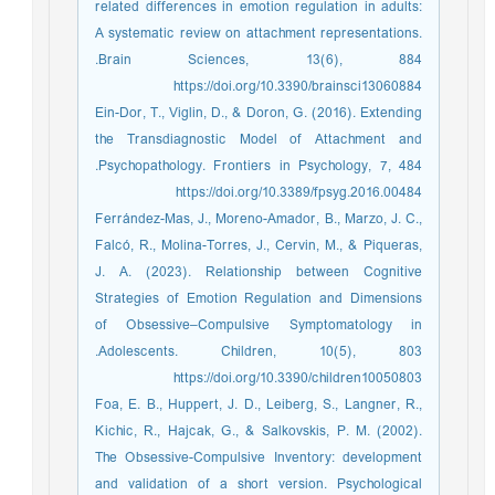
related differences in emotion regulation in adults:
A systematic review on attachment representations.
Brain Sciences, 13(6), 884.‏
https://doi.org/10.3390/brainsci13060884
Ein-Dor, T., Viglin, D., & Doron, G. (2016). Extending
the Transdiagnostic Model of Attachment and
Psychopathology. Frontiers in Psychology, 7, 484.‏
https://doi.org/10.3389/fpsyg.2016.00484
Ferrández-Mas, J., Moreno-Amador, B., Marzo, J. C.,
Falcó, R., Molina-Torres, J., Cervin, M., & Piqueras,
J. A. (2023). Relationship between Cognitive
Strategies of Emotion Regulation and Dimensions
of Obsessive–Compulsive Symptomatology in
Adolescents. Children, 10(5), 803.‏
https://doi.org/10.3390/children10050803
Foa, E. B., Huppert, J. D., Leiberg, S., Langner, R.,
Kichic, R., Hajcak, G., & Salkovskis, P. M. (2002).
The Obsessive-Compulsive Inventory: development
and validation of a short version. Psychological