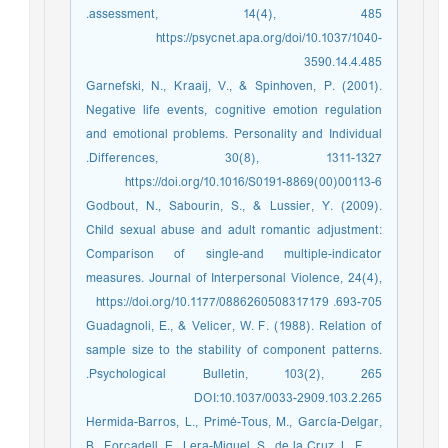
assessment, 14(4), 485.‏
https://psycnet.apa.org/doi/10.1037/1040-
3590.14.4.485
Garnefski, N., Kraaij, V., & Spinhoven, P. (2001).
Negative life events, cognitive emotion regulation
and emotional problems. Personality and Individual
Differences, 30(8), 1311-1327.‏
https://doi.org/10.1016/S0191-8869(00)00113-6
Godbout, N., Sabourin, S., & Lussier, Y. (2009).
Child sexual abuse and adult romantic adjustment:
Comparison of single-and multiple-indicator
measures. Journal of Interpersonal Violence, 24(4),
693-705.‏ https://doi.org/10.1177/0886260508317179
Guadagnoli, E., & Velicer, W. F. (1988). Relation of
sample size to the stability of component patterns.
Psychological Bulletin, 103(2), 265.‏
DOI:10.1037/0033-2909.103.2.265
Hermida-Barros, L., Primé-Tous, M., García-Delgar,
B., Forcadell, E., Lera-Miguel, S., de la Cruz, L. F., ...