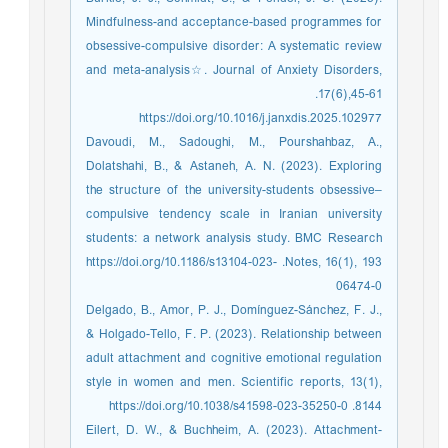
Mindfulness-and acceptance-based programmes for
obsessive-compulsive disorder: A systematic review
and meta-analysis☆. Journal of Anxiety Disorders,
17(6),45-61.‏‏
https://doi.org/10.1016/j.janxdis.2025.102977
Davoudi, M., Sadoughi, M., Pourshahbaz, A.,
Dolatshahi, B., & Astaneh, A. N. (2023). Exploring
the structure of the university-students obsessive–
compulsive tendency scale in Iranian university
students: a network analysis study. BMC Research
Notes, 16(1), 193.‏ https://doi.org/10.1186/s13104-023-
06474-0
Delgado, B., Amor, P. J., Domínguez-Sánchez, F. J.,
& Holgado-Tello, F. P. (2023). Relationship between
adult attachment and cognitive emotional regulation
style in women and men. Scientific reports, 13(1),
8144.‏ https://doi.org/10.1038/s41598-023-35250-0
Eilert, D. W., & Buchheim, A. (2023). Attachment-