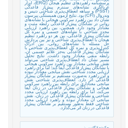
ERQ
پرسشنامه راهبردهای تنظیم هیجان (
)، ابزار
غربالگری نشانه‌‌های سندرم پیش‌از قاعدگی
PSST
(
) و سیاهه انعطاف‌پذیری شناختی دنیس و
CFI
وندروال (
) بود. نتایج آزمون همبستگی پیرسون
نشان داد بین راهبرد سرکوبی هیجانی با نشانه‌‌های
روانی در نشانگان پیش‌از قاعدگی رابطه مثبت و
معنادار وجود دارد. همچنین، بین راهبرد ارزیابی
مجدد شناختی با نشانه‌‌های جسمی و نمره کل
نشانگان پیش‌از قاعدگی، بین هر دو راهبرد تنظیم
هیجان با انعطاف‌پذیری شناختی و نیز بین پردازش
حل مسئله با نشانه‌‌های روانی، بین ادراک
کنترل‌پذیری و نمره کل انعطاف‌پذیری شناختی با
نشانگان پیش‌از قاعدگی به‌جز علائم جسمی آن،
رابطه منفی معنادار وجود داشت. نتایج تحلیل
مسیر نشان داد انعطاف‌پذیری شناختی می‌تواند
نقش میانجی معنادار بین راهبرد سرکوبی هیجانی
با نشانگان پیش‌از قاعدگی ایفا کند؛ اما برای راهبرد
ارزیابی مجدد شناختی نقش میانجی معنادار نبوده
و این راهبرد به‌صورت مستقیم بر نشانگان پیش‌از
قاعدگی اثر دارد. انعطاف‌پذیری شناختی نقش
میانجی معناداری برای رابطه‌ بین راهبرد سرکوبی
هیجانی و نشانگان پیش‌از قاعدگی در زنان ایفا
می‌کند، اما برای رابطه‌ بین راهبرد ارزیابی مجدد
شناختی و نشانگان پیش‌از قاعدگی در زنان، نقش
میانجی آن معنادار نبوده و راهبرد ارزیابی مجدد
شناختی فقط به‌طور مستقیم بر نشانگان پیش‌از
قاعدگی در زنان اثر می‌گذارد.
چکیده انگلیسی
: