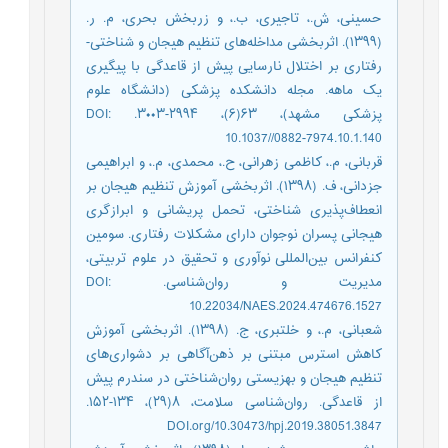
حسینی، ش.، تاجیری، ب.، و زربخش بحری، م. ر.
(۱۳۹۹). اثربخشی مداخله‌های تنظیم هیجان و شناختی-
رفتاری بر اختلال نارسایی پیش از قاعدگی با پیگیری
یک ماهه. مجله دانشکده پزشکی (دانشگاه علوم
پزشکی مشهد)، ۶۳(۶)، ۲۹۹۴-۳۰۰۳. DOI:
10.1037//0882-7974.10.1.140
قربانی، م.، کاظمی زهرانی، ح.، محمدی، م.، و ابراهیمی
جزدانی، ف. (۱۳۹۸). اثربخشی آموزش تنظیم هیجان بر
انعطاف‌پذیری شناختی، تحمل پریشانی و ابرازگری
هیجانی پسران نوجوان دارای مشکلات رفتاری. سومین
کنفرانس بین‌المللی نوآوری و تحقیق در علوم تربیتی،
مدیریت و روان‌شناسی. DOI:
10.22034/NAES.2024.474676.1527
شعبانی، م.، و خلتبری، ج. (۱۳۹۸). اثربخشی آموزش
کاهش استرس مبتنی بر ذهن‌آگاهی بر دشواری‌های
تنظیم هیجان و بهزیستی روان‌شناختی در سندرم پیش
از قاعدگی. روان‌شناسی سلامت، ۸(۲۹)، ۱۳۴-۱۵۲.
DOI.org/10.30473/hpj.2019.38051.3847