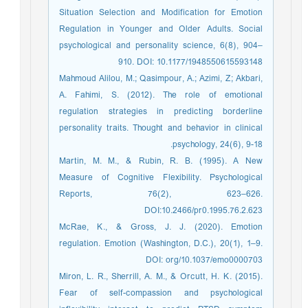
Situation Selection and Modification for Emotion
Regulation in Younger and Older Adults. Social
psychological and personality science, 6(8), 904–
910. DOI: 10.1177/1948550615593148
Mahmoud Alilou, M.; Qasimpour, A.; Azimi, Z; Akbari,
A. Fahimi, S. (2012). The role of emotional
regulation strategies in predicting borderline
personality traits. Thought and behavior in clinical
psychology, 24(6), 9-18.
Martin, M. M., & Rubin, R. B. (1995). A New
Measure of Cognitive Flexibility. Psychological
Reports, 76(2), 623–626.
DOI:10.2466/pr0.1995.76.2.623
McRae, K., & Gross, J. J. (2020). Emotion
regulation. Emotion (Washington, D.C.), 20(1), 1–9.
DOI: org/10.1037/emo0000703
Miron, L. R., Sherrill, A. M., & Orcutt, H. K. (2015).
Fear of self-compassion and psychological