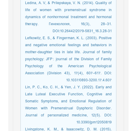
Ledina, A. V, & Prilepskaya, V. N. (2014). Quality of
life of women with premenstrual syndrome in
dynamics of nonhormonal treatment and hormonal
therapy. Гинекология, 16(3), 28–31.
DOI:10.26442/2079-5831_16.3.28-31
Lefkowitz, E. S., & Fingerman, K. L. (2003). Positive
and negative emotional feelings and behaviors in
mother-daughter ties in late life. Journal of family
psychology: JFP : journal of the Division of Family
Psychology of the American Psychological
Association (Division 43), 17(4), 607–617. DOI:
10.1037/0893-3200.17.4.607
Lin, P. C., Ko, C. H., & Yen, J. Y. (2022). Early and
Late Luteal Executive Function, Cognitive and
Somatic Symptoms, and Emotional Regulation of
Women with Premenstrual Dysphoric Disorder.
Journal of personalized medicine, 12(5). DOI:
10.3390/jpm12050819
Livingstone, K. M., & Isaacowitz, D. M. (2015).