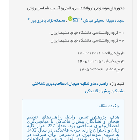
محورهای موضوعی
:
روانشناسی بالینی و آسیب شناسی روانی
2
*
1
سیده مبینا حسینی فیاض
محدثه نژاد باقری پور
,
1
- گروه روانشناسی، دانشگاه خیام، مشهد، ایران.
2
- گروه روانشناسی، دانشگاه خیام، مشهد، ایران.
تاریخ دریافت : 1403/12/11
تاریخ پذیرش : 1405/01/25
تاریخ انتشار : 1405/03/04
کلید واژه
:
راهبردهای تنظیم هیجان
,
انعطاف‌پذیری شناختی
,
نشانگان پیش از قاعدگی
,
چکیده مقاله
:
هدف پژوهش تعیین رابطه راهبردهای تنظیم
هیجان و نشانگان پیش‌از قاعدگی با میانجی‌گری
انعطاف‌پذیری شناختی بود. تعداد 227 نفراز کلیه
زنان و دختران دارای چرخه قاعدگی در سال 1402
به شیوه نمونه‌گیری در دسترس برای شرکت در
پژوهش انتخاب شدند. ابزار جمع‌آوری اطلاعات