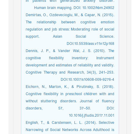
in patients with generalized anxiety disorder.
Human brain mapping. DOI: 10.1002/hbm.24902
Demirtas, O., Ozdevecioglu, M., & Capar, N. (2015).
The relationship between cognitive emotion
regulation and job stress: Moderating role of social
support. Asian Social Science.
DOI:10.5539/ass.v11n12p168
Dennis, J. P., & Vander Wal, J. S. (2010). The
cognitive flexibility inventory: Instrument
development and estimates of reliability and validity.
Cognitive Therapy and Research, 34(3), 241–253.
DOI:10.1007/s10608-009-9276-4
Eichorn, N., Marton, K., & Pirutinsky, S. (2018).
Cognitive flexibility in preschool children with and
without stuttering disorders. Journal of fluency
disorders, 57, 37–50. DOI:
10.1016/j.jfludis.2017.11.001
English, T., & Carstensen, L. L. (2014). Selective
Narrowing of Social Networks Across Adulthood is