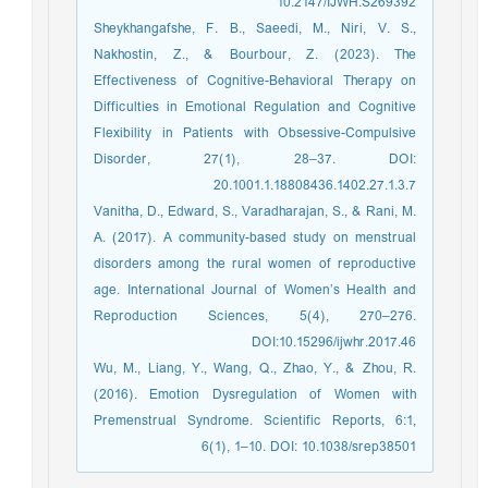
10.2147/IJWH.S269392
Sheykhangafshe, F. B., Saeedi, M., Niri, V. S.,
Nakhostin, Z., & Bourbour, Z. (2023). The
Effectiveness of Cognitive-Behavioral Therapy on
Difficulties in Emotional Regulation and Cognitive
Flexibility in Patients with Obsessive-Compulsive
Disorder, 27(1), 28–37. DOI:
20.1001.1.18808436.1402.27.1.3.7
Vanitha, D., Edward, S., Varadharajan, S., & Rani, M.
A. (2017). A community-based study on menstrual
disorders among the rural women of reproductive
age. International Journal of Women’s Health and
Reproduction Sciences, 5(4), 270–276.
DOI:10.15296/ijwhr.2017.46
Wu, M., Liang, Y., Wang, Q., Zhao, Y., & Zhou, R.
(2016). Emotion Dysregulation of Women with
Premenstrual Syndrome. Scientific Reports, 6:1,
6(1), 1–10. DOI: 10.1038/srep38501