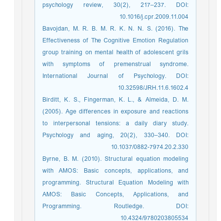
psychology review, 30(2), 217–237. DOI:
10.1016/j.cpr.2009.11.004
Bavojdan, M. R. B. M. R. K. N. N. S. (2016). The
Effectiveness of The Cognitive Emotion Regulation
group training on mental health of adolescent grils
with symptoms of premenstrual syndrome.
International Journal of Psychology. DOI:
10.32598/JRH.11.6.1602.4
Birditt, K. S., Fingerman, K. L., & Almeida, D. M.
(2005). Age differences in exposure and reactions
to interpersonal tensions: a daily diary study.
Psychology and aging, 20(2), 330–340. DOI:
10.1037/0882-7974.20.2.330
Byrne, B. M. (2010). Structural equation modeling
with AMOS: Basic concepts, applications, and
programming. Structural Equation Modeling with
AMOS: Basic Concepts, Applications, and
Programming. Routledge. DOI:
10.4324/9780203805534