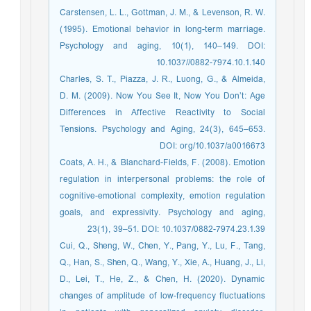
Carstensen, L. L., Gottman, J. M., & Levenson, R. W.
(1995). Emotional behavior in long-term marriage.
Psychology and aging, 10(1), 140–149. DOI:
10.1037//0882-7974.10.1.140
Charles, S. T., Piazza, J. R., Luong, G., & Almeida,
D. M. (2009). Now You See It, Now You Don’t: Age
Differences in Affective Reactivity to Social
Tensions. Psychology and Aging, 24(3), 645–653.
DOI: org/10.1037/a0016673
Coats, A. H., & Blanchard-Fields, F. (2008). Emotion
regulation in interpersonal problems: the role of
cognitive-emotional complexity, emotion regulation
goals, and expressivity. Psychology and aging,
23(1), 39–51. DOI: 10.1037/0882-7974.23.1.39
Cui, Q., Sheng, W., Chen, Y., Pang, Y., Lu, F., Tang,
Q., Han, S., Shen, Q., Wang, Y., Xie, A., Huang, J., Li,
D., Lei, T., He, Z., & Chen, H. (2020). Dynamic
changes of amplitude of low-frequency fluctuations