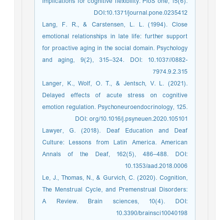
implications for cognitive flexibility. PloS one, 15(6).
DOI:10.1371/journal.pone.0235412
Lang, F. R., & Carstensen, L. L. (1994). Close
emotional relationships in late life: further support
for proactive aging in the social domain. Psychology
and aging, 9(2), 315–324. DOI: 10.1037//0882-
7974.9.2.315
Langer, K., Wolf, O. T., & Jentsch, V. L. (2021).
Delayed effects of acute stress on cognitive
emotion regulation. Psychoneuroendocrinology, 125.
DOI: org/10.1016/j.psyneuen.2020.105101
Lawyer, G. (2018). Deaf Education and Deaf
Culture: Lessons from Latin America. American
Annals of the Deaf, 162(5), 486–488. DOI:
10.1353/aad.2018.0006
Le, J., Thomas, N., & Gurvich, C. (2020). Cognition,
The Menstrual Cycle, and Premenstrual Disorders:
A Review. Brain sciences, 10(4). DOI:
10.3390/brainsci10040198