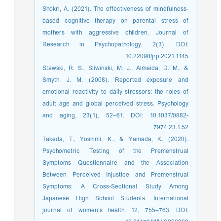
Shokri, A. (2021). The effectiveness of mindfulness-
based cognitive therapy on parental stress of
mothers with aggressive children. Journal of
Research in Psychopathology, 2(3). DOI:
10.22098/jrp.2021.1145
Stawski, R. S., Sliwinski, M. J., Almeida, D. M., &
Smyth, J. M. (2008). Reported exposure and
emotional reactivity to daily stressors: the roles of
adult age and global perceived stress. Psychology
and aging, 23(1), 52–61. DOI: 10.1037/0882-
7974.23.1.52
Takeda, T., Yoshimi, K., & Yamada, K. (2020).
Psychometric Testing of the Premenstrual
Symptoms Questionnaire and the Association
Between Perceived Injustice and Premenstrual
Symptoms: A Cross-Sectional Study Among
Japanese High School Students. International
journal of women’s health, 12, 755–763. DOI: