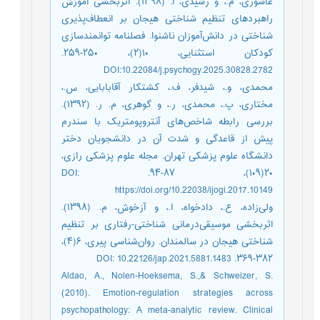
عاشوری، م.، و رشیدی، ا. (۱۳۹۸). اثربخشی آموزش
راهبردهای تنظیم شناختی هیجان بر انعطاف‌پذیری
شناختی در دانش‌آموزان ناشنوا. فصلنامه توانمندسازی
کودکان استثنایی، ۱۰(۲)، ۲۵۰-۲۵۹.
DOI:10.22084/j.psychogy.2025.30828.2782
محمدی، و.، شیدفر، ف.، کشتکار آقابابایی، س.،
مختاری، پ.، محمدی، ر.، و گوهری، م. ر. (۱۳۹۲).
بررسی رابطه شاخص‌های آنتروپومتریک با سندرم
پیش از قاعدگی و شدت آن در دانشجویان دختر
دانشگاه علوم پزشکی تهران. مجله علوم پزشکی رازی،
۲۰(۱۰۹)، ۸۷-۹۴. DOI:
https://doi.org/10.22038/ijogi.2017.10149
ولی‌زاده، ع.، دادخواه، ا.، و آزخوش، م. (۱۳۹۸).
اثربخشی موسیقی‌درمانی شناختی-رفتاری بر تنظیم
شناختی هیجان در سالمندان. روان‌شناسی پیری، ۶(۴)،
۳۸۲-۳۶۹. DOI: 10.22126/jap.2021.5881.1483
Aldao, A., Nolen-Hoeksema, S.,& Schweizer, S.
(2010). Emotion-regulation strategies across
psychopathology: A meta-analytic review. Clinical