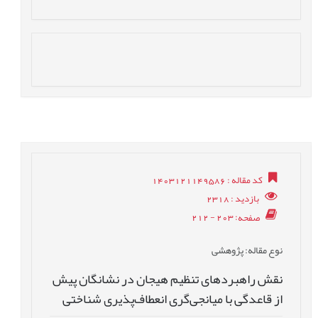
کد مقاله
: 1403121149586
بازدید
: 2318
صفحه
: 203 - 212
نوع مقاله
: پژوهشی
نقش راهبردهای تنظیم هیجان در نشانگان پیش
از قاعدگی با میانجی‌گری انعطاف‌پذیری شناختی