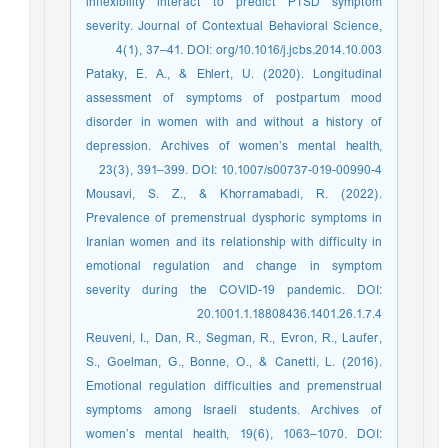
inflexibility interact to predict PTSD symptom
severity. Journal of Contextual Behavioral Science,
4(1), 37–41. DOI: org/10.1016/j.jcbs.2014.10.003
Pataky, E. A., & Ehlert, U. (2020). Longitudinal
assessment of symptoms of postpartum mood
disorder in women with and without a history of
depression. Archives of women’s mental health,
23(3), 391–399. DOI: 10.1007/s00737-019-00990-4
Mousavi, S. Z., & Khorramabadi, R. (2022).
Prevalence of premenstrual dysphoric symptoms in
Iranian women and its relationship with difficulty in
emotional regulation and change in symptom
severity during the COVID-19 pandemic. DOI:
20.1001.1.18808436.1401.26.1.7.4
Reuveni, I., Dan, R., Segman, R., Evron, R., Laufer,
S., Goelman, G., Bonne, O., & Canetti, L. (2016).
Emotional regulation difficulties and premenstrual
symptoms among Israeli students. Archives of
women’s mental health, 19(6), 1063–1070. DOI: