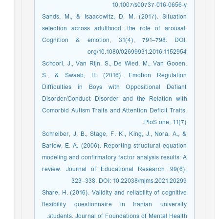
10.1007/s00737-016-0656-y
Sands, M., & Isaacowitz, D. M. (2017). Situation
selection across adulthood: the role of arousal.
Cognition & emotion, 31(4), 791–798. DOI:
org/10.1080/02699931.2016.1152954
Schoorl, J., Van Rijn, S., De Wied, M., Van Gooen,
S., & Swaab, H. (2016). Emotion Regulation
Difficulties in Boys with Oppositional Defiant
Disorder/Conduct Disorder and the Relation with
Comorbid Autism Traits and Attention Deficit Traits.
PloS one, 11(7).
Schreiber, J. B., Stage, F. K., King, J., Nora, A., &
Barlow, E. A. (2006). Reporting structural equation
modeling and confirmatory factor analysis results: A
review. Journal of Educational Research, 99(6),
323–338. DOI: 10.22038/mjms.2021.20299
Share, H. (2016). Validity and reliability of cognitive
flexibility questionnaire in Iranian university
students. Journal of Foundations of Mental Health.