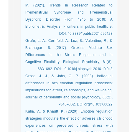
M. (2021). Trends in Research Related to
Premenstrual Syndrome and Premenstrual
Dysphoric Disorder From 1945 to 2018: A
Bibliometric Analysis. Frontiers in public health, 9.
DOI: 10.3389/fpubh.2021.596128
Grafe, L. A., Cornfeld, A., Luz, S., Valentino, R., &
Bhatnagar, S. (2017). Orexins Mediate Sex
Differences in the Stress Response and in
Cognitive Flexibility. Biological Psychiatry, 81(8),
683–692. DOI: 10.1016/j.biopsych.2016.10.013
Gross, J. J., & John, O. P. (2003). Individual
differences in two emotion regulation processes:
implications for affect, relationships, and well-being.
Journal of personality and social psychology, 85(2),
348–362. DOI.org/10.1037/0022-
Kalia, V., & Knauft, K. (2020). Emotion regulation
strategies modulate the effect of adverse childhood
experiences on perceived chronic stress with