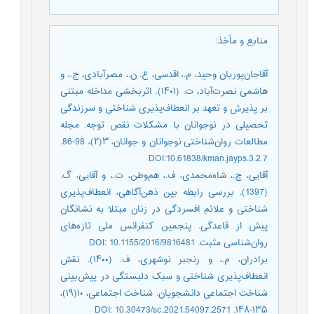
منابع و مأخذ
:
آقاجان‌پوریان وحید، م.، اقدسی، ع. ن.، مصرآبادی، ج.، و
هاشمی نصرت‌آباد، ت. (۱۴۰۱). اثربخشی مداخله مبتنی
بر پذیرش و تعهد بر انعطاف‌پذیری شناختی و سرزندگی
تحصیلی در نوجوانان با مشکلات نقص توجه. مجله
مطالعات روان‌شناختی نوجوانان و جوانان، ۳(۲)، 98-86.
DOI:10.61838/kman.jayps.3.2.7
آقایی، چ.، شاه‌محمدی، ف.، هم‌وطن، ت.، و آقایی، گ.
(1397). بررسی رابطه بین ذهن‌آگاهی، انعطاف‌پذیری
شناختی و علائم افسردگی در زنان مبتلا به نشانگان
پیش از قاعدگی. پنجمین کنفرانس ملی تازه‌های
روان‌شناسی مثبت. DOI: 10.1155/2016/9816481
برادران، م.، و رنجبر نوشهری، ف. (۱۴۰۰). نقش
انعطاف‌پذیری شناختی و سبک دلبستگی در پیش‌بینی
شناخت اجتماعی دانشجویان. شناخت اجتماعی، ۱۰(۱۹)،
۱۳۵-۱۴۸. DOI: 10.30473/sc.2021.54097.2571