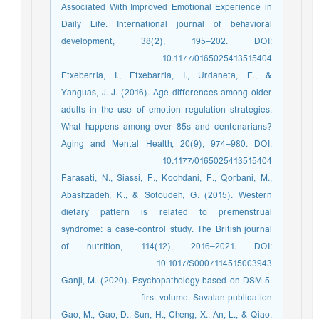
Associated With Improved Emotional Experience in
Daily Life. International journal of behavioral
development, 38(2), 195–202. DOI:
10.1177/0165025413515404
Etxeberria, I., Etxebarria, I., Urdaneta, E., &
Yanguas, J. J. (2016). Age differences among older
adults in the use of emotion regulation strategies.
What happens among over 85s and centenarians?
Aging and Mental Health, 20(9), 974–980. DOI:
10.1177/0165025413515404
Farasati, N., Siassi, F., Koohdani, F., Qorbani, M.,
Abashzadeh, K., & Sotoudeh, G. (2015). Western
dietary pattern is related to premenstrual
syndrome: a case-control study. The British journal
of nutrition, 114(12), 2016–2021. DOI:
10.1017/S0007114515003943
Ganji, M. (2020). Psychopathology based on DSM-5.
first volume. Savalan publication.
Gao, M., Gao, D., Sun, H., Cheng, X., An, L., & Qiao,