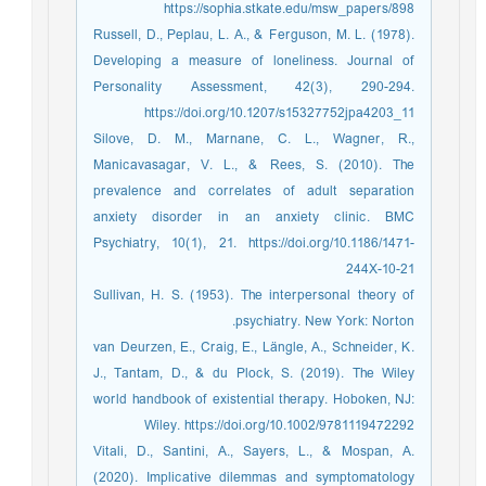
https://sophia.stkate.edu/msw_papers/898
Russell, D., Peplau, L. A., & Ferguson, M. L. (1978).
Developing a measure of loneliness. Journal of
Personality Assessment, 42(3), 290-294.
https://doi.org/10.1207/s15327752jpa4203_11
Silove, D. M., Marnane, C. L., Wagner, R.,
Manicavasagar, V. L., & Rees, S. (2010). The
prevalence and correlates of adult separation
anxiety disorder in an anxiety clinic. BMC
Psychiatry, 10(1), 21. https://doi.org/10.1186/1471-
244X-10-21
Sullivan, H. S. (1953). The interpersonal theory of
psychiatry. New York: Norton.
van Deurzen, E., Craig, E., Längle, A., Schneider, K.
J., Tantam, D., & du Plock, S. (2019). The Wiley
world handbook of existential therapy. Hoboken, NJ:
Wiley. https://doi.org/10.1002/9781119472292
Vitali, D., Santini, A., Sayers, L., & Mospan, A.
(2020). Implicative dilemmas and symptomatology