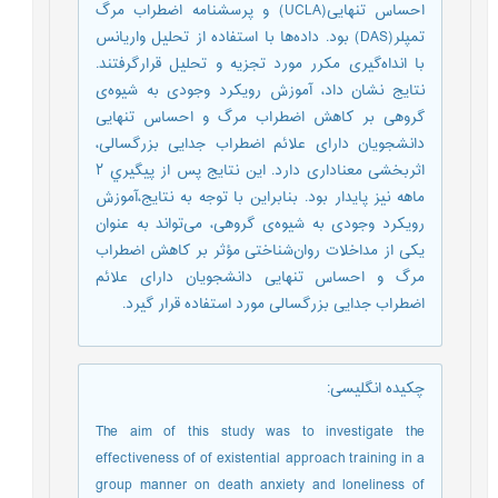
احساس تنهایی(UCLA) و پرسشنامه اضطراب مرگ
تمپلر(DAS) بود. داده‌ها با استفاده از تحلیل واریانس
با انداه‌گیری مکرر مورد تجزیه و تحلیل قرارگرفتند.
نتایج نشان داد، آموزش رویکرد وجودی به شیوه‌ی
گروهی بر کاهش اضطراب مرگ و احساس تنهایی
دانشجویان دارای علائم اضطراب جدایی بزرگسالی،
اثربخشی معناداری دارد. این نتایج پس از پیگیري ۲
ماهه نیز پایدار بود. بنابراین با توجه به نتایج،آموزش
رویکرد وجودی به شیوه‌ی گروهی، می‌تواند به عنوان
یکی از مداخلات روان‌شناختی مؤثر بر کاهش اضطراب
مرگ و احساس تنهایی دانشجویان دارای علائم
اضطراب جدایی بزرگسالی مورد استفاده قرار گیرد.
چکیده انگلیسی
:
The aim of this study was to investigate the
effectiveness of of existential approach training in a
group manner on death anxiety and loneliness of