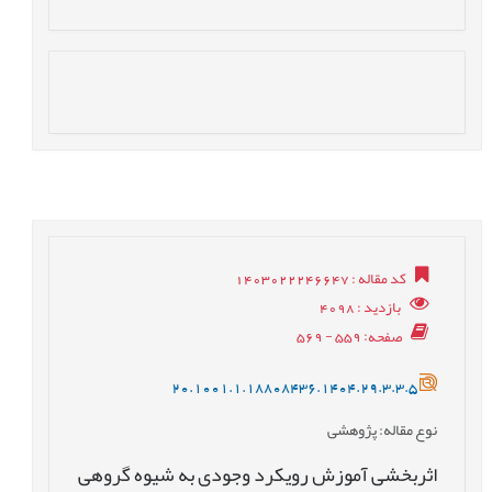
کد مقاله
: 1403022246647
بازدید
: 4098
صفحه
: 559 - 569
20.1001.1.18808436.1404.29.3.3.5
نوع مقاله
: پژوهشی
اثربخشی آموزش رویکرد وجودی به شیوه گروهی