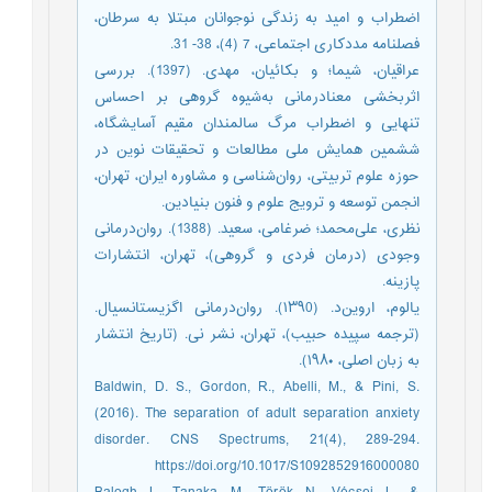
اضطراب و امید به زندگی نوجوانان مبتلا به سرطان،
فصلنامه مددکاری اجتماعی، 7 (4)، 38- 31.
عراقیان، شیما؛ و بکائیان، مهدی. (1397). بررسی
اثربخشی معنادرمانی ‌به‌شیوه گروهی بر احساس
تنهایی و اضطراب مرگ سالمندان مقیم آسایشگاه،
ششمین همایش ملی مطالعات و تحقیقات نوین در
حوزه علوم تربیتی، روان‌شناسی و مشاوره ایران، تهران،
انجمن توسعه و ترویج علوم و فنون بنیادین.
نظری، علی‌محمد؛ ضرغامی، سعید. (1388). روان‌درمانی
وجودی (درمان فردی و گروهی)، تهران، انتشارات
پازینه.
یالوم، اروین‌د. (۱۳۹0). روان‌درمانی اگزیستانسیال.
(ترجمه سپیده حبیب)، تهران، نشر نی. (تاریخ انتشار
به زبان اصلی، ۱۹۸۰).
Baldwin, D. S., Gordon, R., Abelli, M., & Pini, S.
(2016). The separation of adult separation anxiety
disorder. CNS Spectrums, 21(4), 289-294.
https://doi.org/10.1017/S1092852916000080