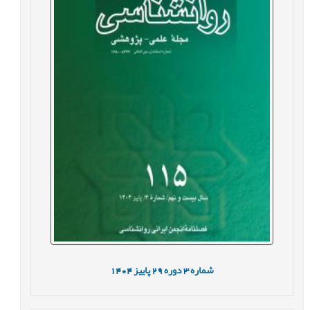
شماره
3
دوره
29
پاییز
1404