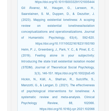
https://doi.org/10.1017/S0033291721005444
Gil Álvarez, M., Haugan, G., Larsson, H.,
Saarelainen, S. M., Duppen, D., & Dezutter, J.
(2023). Mapping existential loneliness: A scoping
review on existential loneliness/isolation
conceptualizations and operationalizations. Journal
of Humanistic Psychology, 63(4), 592-620.
https://doi.org/10.1177/00221678231193780
Helm, P. J., Greenberg, J., Park, Y. C., & Pinel, E. C.
(2019). Feeling alone in your subjectivity:
Introducing the state trait existential isolation model
(STEIM). Journal of Theoretical Social Psychology,
3(3), 146-157. https://doi.org/10.1002/jts5.45
Hickin, N., Käll, A., Shafran, R., Sutcliffe, S.,
Manzotti, G., & Langan, D. (2021). The effectiveness
of psychological interventions for loneliness: A
systematic review and meta-analysis. Clinical
Psychology Review, 88, 102066.
https://doi.org/10.1016/j.cpr.2021.102066