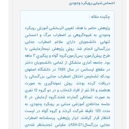
احساس تنهایی
,
رویکرد وجودی
,
چکیده مقاله
:
پژوهش حاضر با هدف تعیین اثربخشی آموزش رویکرد
وجودی به شیوه‌گروهی بر اضطراب مرگ و احساس
تنهایی دانشجویان دارای علائم اضطراب جدایی
بزرگسالی انجام شد. روش پژوهش نیمه‌آزمایشی با
طرح پیش‌آزمون- پس‌آزمون،گروه گواه و پیگیري ۲ ماهه
بود. جامعه آماری متشکل از تمامی دانشجویان دختر
در مقطع لیسانس در سال 1399 در دانشگاه اصفهان
بود،که تشخیص اختلال اضطراب جدایی بزرگسالی را
دریافت کرده بودند. روش نمونه‌گیری به صورت
هدفمند و 24 نفر از افراد انتخاب و در دو گروه 12 نفری
به صورت تصادفی گمارده شدند.گروه آزمایش در 8
جلسه مداخله‌ی آموزشی مبتنی بر رویکرد وجودی، به
مدت 120 دقیقه شرکت کردند و گروه گواه در لیست
انتظار قرار گرفتند. ابزار پژوهش، پرسشنامه اضطراب
جدایی بزرگسال(ASA-27)، مقیاس تجدیدنظر شده‌ی