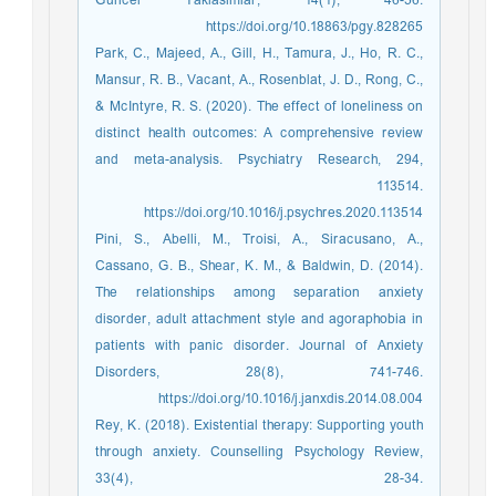
Guncel Yaklasimlar, 14(1), 46-56.
https://doi.org/10.18863/pgy.828265
Park, C., Majeed, A., Gill, H., Tamura, J., Ho, R. C.,
Mansur, R. B., Vacant, A., Rosenblat, J. D., Rong, C.,
& McIntyre, R. S. (2020). The effect of loneliness on
distinct health outcomes: A comprehensive review
and meta-analysis. Psychiatry Research, 294,
113514.
https://doi.org/10.1016/j.psychres.2020.113514
Pini, S., Abelli, M., Troisi, A., Siracusano, A.,
Cassano, G. B., Shear, K. M., & Baldwin, D. (2014).
The relationships among separation anxiety
disorder, adult attachment style and agoraphobia in
patients with panic disorder. Journal of Anxiety
Disorders, 28(8), 741-746.
https://doi.org/10.1016/j.janxdis.2014.08.004
Rey, K. (2018). Existential therapy: Supporting youth
through anxiety. Counselling Psychology Review,
33(4), 28-34.