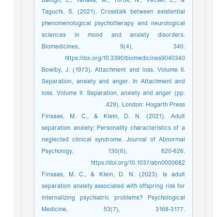
Balogh, L., Tanaka, M., Török, N., Vécsei, L., &
Taguchi, S. (2021). Crosstalk between existential
phenomenological psychotherapy and neurological
sciences in mood and anxiety disorders.
Biomedicines, 9(4), 340.
https://doi.org/10.3390/biomedicines9040340
Bowlby, J. (1973). Attachment and loss. Volume II.
Separation, anxiety and anger. In Attachment and
loss. Volume II. Separation, anxiety and anger (pp.
429). London: Hogarth Press.
Finsaas, M. C., & Klein, D. N. (2021). Adult
separation anxiety: Personality characteristics of a
neglected clinical syndrome. Journal of Abnormal
Psychology, 130(6), 620-626.
https://doi.org/10.1037/abn0000682
Finsaas, M. C., & Klein, D. N. (2023). Is adult
separation anxiety associated with offspring risk for
internalizing psychiatric problems? Psychological
Medicine, 53(7), 3168-3177.