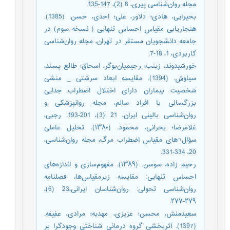
مجله روان‌شناسی پیری، 8 (2)، 147-135.
بحیرایی، هادی؛ دلاور، علی؛ احدی، حسن. (1385).
هنجاریابی مقیاس احساس تنهایی ( نسخه سوم) در
جامعه دانشجویان مستقر در تهران، مجله روان‌شناسی
کاربردی، 1، 18-7.
خورشیدوند، زینب؛ رحیمیان‌بوگر، اسحاق؛ طالع پسند،
سیاوش. (1394). مقایسه ابعاد سرشتی _ منشی
شخصیت بیماران دارای اختلال اضطراب جدایی
بزرگسالی با افراد سالم، مجله روانپزشکی و
روان‌شناسی بالینی ایران، 21 (3)، 201-193. رجبی،
غلامرضا؛ بحرانی، محمود. (۱۳۸۰). تحلیل عاملی
سؤال¬های مقیاس اضطراب مرگ، مجله روان‌شناسی،
20، 334-331.
رحیم زاده، سوسن. (۱۳۸۹). مفهوم‌سازی و اندازه‌های
احساس تنهایی: مقایسه زیرمقیاس‌ها، فصلنامه
روان‌شناسی تحولی: روان‌شناسان ایرانی،23 (6)،
۲۷۹-۲۷۷.
سعیدمنش، محسن؛ عزیزی، مهدیه؛ مرادی، عفیفه.
(1397). اثربخشی گروه درمانی شناختی وجودگرا بر