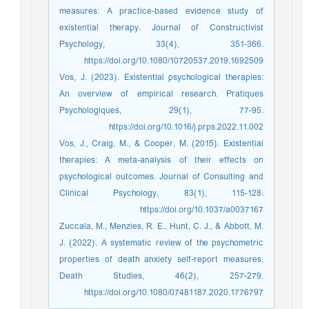
measures: A practice-based evidence study of
existential therapy. Journal of Constructivist
Psychology, 33(4), 351-366.
https://doi.org/10.1080/10720537.2019.1692509
Vos, J. (2023). Existential psychological therapies:
An overview of empirical research. Pratiques
Psychologiques, 29(1), 77-95.
https://doi.org/10.1016/j.prps.2022.11.002
Vos, J., Craig, M., & Cooper, M. (2015). Existential
therapies: A meta-analysis of their effects on
psychological outcomes. Journal of Consulting and
Clinical Psychology, 83(1), 115-128.
https://doi.org/10.1037/a0037167
Zuccala, M., Menzies, R. E., Hunt, C. J., & Abbott, M.
J. (2022). A systematic review of the psychometric
properties of death anxiety self-report measures.
Death Studies, 46(2), 257-279.
https://doi.org/10.1080/07481187.2020.1776797