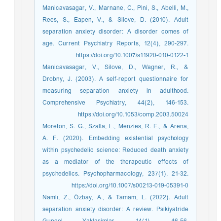
Manicavasagar, V., Marnane, C., Pini, S., Abelli, M.,
Rees, S., Eapen, V., & Silove, D. (2010). Adult
separation anxiety disorder: A disorder comes of
age. Current Psychiatry Reports, 12(4), 290-297.
https://doi.org/10.1007/s11920-010-0122-1
Manicavasagar, V., Silove, D., Wagner, R., &
Drobny, J. (2003). A self-report questionnaire for
measuring separation anxiety in adulthood.
Comprehensive Psychiatry, 44(2), 146-153.
https://doi.org/10.1053/comp.2003.50024
Moreton, S. G., Szalla, L., Menzies, R. E., & Arena,
A. F. (2020). Embedding existential psychology
within psychedelic science: Reduced death anxiety
as a mediator of the therapeutic effects of
psychedelics. Psychopharmacology, 237(1), 21-32.
https://doi.org/10.1007/s00213-019-05391-0
Namlı, Z., Özbay, A., & Tamam, L. (2022). Adult
separation anxiety disorder: A review. Psikiyatride