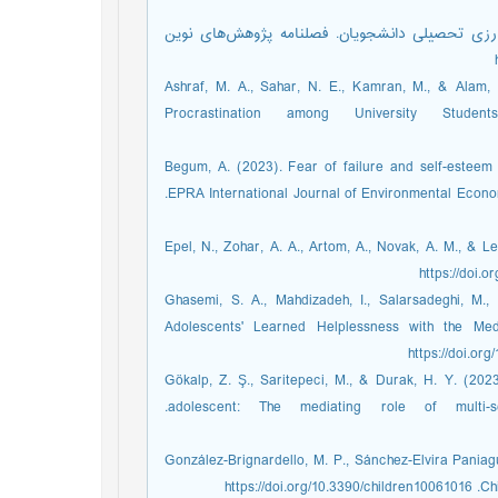
ی تعلل‌ورزی تحصیلی دانشجویان. فصلنامه پژوهش‌های نوین
Ashraf, M. A., Sahar, N. E., Kamran, M., & Alam,
Procrastination among University Studen
Begum, A. (2023). Fear of failure and self-esteem
EPRA International Journal of Environmental Economics, Commerce and Educational Management (ECEM), 10(6), 33-38.‏
Epel, N., Zohar, A. A., Artom, A., Novak, A. M., & L
Ghasemi, S. A., Mahdizadeh, I., Salarsadeghi, M.,
Adolescents' Learned Helplessness with the Med
Gökalp, Z. Ş., Saritepeci, M., & Durak, H. Y. (202
adolescent: The mediating role of multi-screen addiction. Current Psychology, 42(15), 13192-13203.‏
González-Brignardello, M. P., Sánchez-Elvira Paniag
http