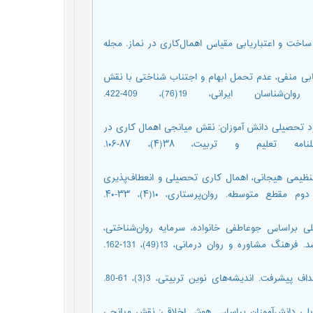
 یونسی، محمدرضا؛ پردل، مرتضی و قاسمی، سید علیرضا (1403). ساخت و اعتباریابی مقیاس اهمال‌کاری در نماز. مجله
س خودارزیابی منفی، عدم تحمل ابهام و اجتناب شناختی با نقش
واسطه‌ای اهمال‌کاری تحصیلی. روان‌شناسی تحولی: روان‌شناسان ایرانی، 19(76)، 409-422.
 خودناتوان سازی با عملکرد تحصیلی دانش آموزان: نقش میانجی اهمال کاری در
دانش‌آموزان دورۀ دوم متوسطه شهر کرمانشاه. فصلنامه تعلیم و تربیت، ۳۸(۴)، ۸۷-۱۰۶.
م؛ حاتمیان، پیمان؛ رهدار، محمد (1401). نقش بدتنظیمی هیجانی، اهمال کاری تحصیلی و انعطاف‌پذیری
خانواده در پیش‌بینی فرسودگی تحصیلی دانشآموزان دختر دوره دوم مقطع متوسطه. روان‌پرستاری، ۱۰(۴)، ۳۳-۴۰.
رایه مدل فرسودگی تحصیلی براساس جوعاطفی خانواده، سرمایه روان‌شناختی،
هدف‌گرایی، اهمال‌کاری و درگیری تحصیلی دانشجویان کارشناسی ارشد. فرهنگ مشاوره و روان درمانی، 13(49)، 131-162.
جوکار، بهرام؛ دلاورپور، محمد (1386). رابطه تعلل‌ورزی آموزشی با اهداف پیشرفت. اندیشه‌های نوین تربیتی، 3(3)، 61-80.
1). پیش‌بینی شکوفایی تحصیلی دانش‌آموزان براساس هوش اخلاقی: نقش میانجی