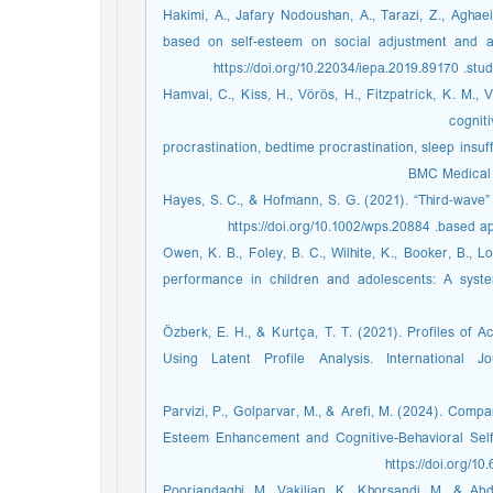
Hakimi, A., Jafary Nodoushan, A., Tarazi, Z., Aghaei
based on self-esteem on social adjustment and a
https:
Hamvai, C., Kiss, H., Vörös, H., Fitzpatrick, K. M.,
cognit
procrastination, bedtime procrastination, sleep insu
BMC Medical E
Hayes, S. C., & Hofmann, S. G. (2021). “Third‐wave”
https://doi.
Owen, K. B., Foley, B. C., Wilhite, K., Booker, B., 
performance in children and adolescents: A syst
Özberk, E. H., & Kurtça, T. T. (2021). Profiles of 
Using Latent Profile Analysis. International 
Parvizi, P., Golparvar, M., & Arefi, M. (2024). Com
Esteem Enhancement and Cognitive-Behavioral Self-
Poorjandaghi, M., Vakilian, K., Khorsandi, M., & Abd