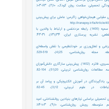
انگیزه تحصیلی، هیجان‌های تحصیلی، اهمال کاری تحصیلی، و فرسودگی تحصیلی. سلامت روان کودک، ۱۰(۲)، ۸۳-۱۰۳.
ید (1402). ویژگی‌‌های روان‌سنجی مقیاس هیجان‌‌خواهی زاکرمن: عاملی برای پیش‌‌بینی
روشن‌زاده، مصطفی؛ تاج‌آبادی، علی؛ مظهری دهکردی، بهاره؛ محمدی، سمیه (1400). رابطه عزت‌نفس و ارتباط با والدین با
اهمال‌کاری تحصیلی در دانشجویان: یک مطالعه تحلیلی- مقطعی. نشریه پرستاری ایران، ۳۴(۱۳۱)، ۳۱-۴۳.
زاده، سوگند (1400). اثر باورهای انگیزشی و تعلل‏‌ورزی بر خودتنظیمی با نقش واسطه‌‏ای
کمک‏‌طلبی در مورد دانش‏‌آموزان دوره اول متوسطه. مجله روان‌شناسی، 25(4)، 519-529.
قاسمی، سید علیرضا؛ خسروی، حسین؛ میری، مینو؛ پورشافعی، هادی؛ خسروی، فائزه. (1402). پیش‌بینی سازگاری دانش‌آموزان
براساس فرهنگ مدرسه‌ای: نقش میانجی کیفیت زندگی در مدرسه. مطالعات روان‌شناسی تربیتی، 20(51)، 104-82.
ی، نسیم (1401). شیوه‌های ارزشیابی یادگیرندگان در آموزش الکترونیکی و پیامد آن بر
اهمال‌کاری تحصیلی. فصلنامه فن‌آوری اطلاعات و ارتباطات در علوم تربیتی، 12(3)، 45-62.
ی، حسن (1400). پیش‌بینی تعلل‌ورزی تحصیلی براساس نیازهای بنیادین روانشناختی، امید
تحصیلی و هویت تحصیلی در دانش آموزان پسر پایه دهم متوسطه. رویش روان‌شناسی، ۱۰(۹)، ۱۰۳-۱۱۴.