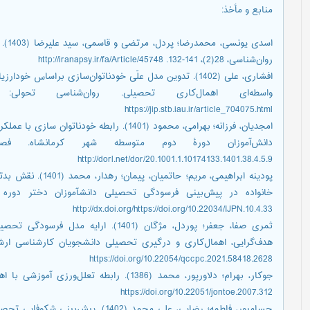
منابع و مأخذ
:
اسدی
روان‌شناسی، 28(2)، 141-132. http://iranapsy.ir/fa/Article/45748
افشاری، علی (1402). تدوین مدل علّی خودناتوان‌سازی براسا
https://jip.stb.iau.ir/article_704075.html
امجدیان، فرزانه؛ بهرامی، محمود (1401). رابطه
http://dorl.net/dor/20.1001.1.10174133.1401.38.4.5.9
پودینه ابراهیمی، مری
http://dx.doi.org/https://doi.org/10.22034/IJPN.10.4.33
ثمری صفا، جعفر؛ پوردل، مژگان (1401). ا
https://doi.org/10.22054/qccpc.2021.58418.2628
https://doi.org/10.22051/jontoe.2007.312
حسامپور، فاطمه؛ رضایی، علی محمد (402