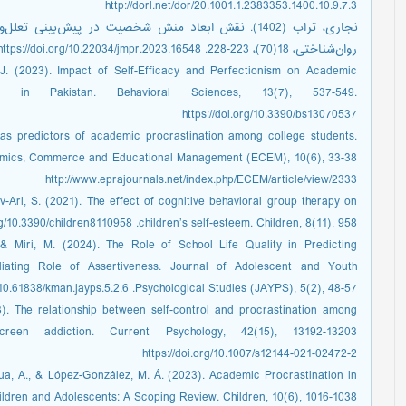
http://dorl.net/dor/20.1001.1.2383353.1400.10.9.7.3
نجاری، تراب (1402). نقش ابعاد منش شخصیت در پیش‌بین
روان‌شناختی، 18(70)، 223-228. https://doi.org/10.22034/jmpr.2023.16548
 J. (2023). Impact of Self-Efficacy and Perfectionism on Academic
ts in Pakistan. Behavioral Sciences, 13(7), 537-549.
https://doi.org/10.3390/bs13070537
 as predictors of academic procrastination among college students.
http://www.eprajournals.net/index.php/ECEM/article/view/2333
ev-Ari, S. (2021). The effect of cognitive behavioral group therapy on
children’s self-esteem. Children, 8(11), 958.‏ https://doi.org/10.3390/children8110958
 & Miri, M. (2024). The Role of School Life Quality in Predicting
iating Role of Assertiveness. Journal of Adolescent and Youth
Psychological Studies (JAYPS), 5(2), 48-57.‏ https://doi.org/10.61838/kman.jayps.5.2.6
3). The relationship between self-control and procrastination among
https://doi.org/10.1007/s12144-021-02472-2
ua, A., & López-González, M. Á. (2023). Academic Procrastination in
Children and Adolescents: A Scoping Review. Children, 10(6), 1016-1038.‏ s://doi.org/10.3390/children10061016