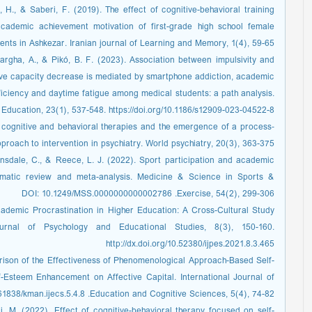
, H., & Saberi, F. (2019). The effect of cognitive-behavioral training
cademic achievement motivation of first-grade high school female
students in Ashkezar. Iranian journal of Learning and Memory, 1(4), 59-65.‏ //doi.org/10.22034/iepa.2019.89170
 Vargha, A., & Pikó, B. F. (2023). Association between impulsivity and
ive capacity decrease is mediated by smartphone addiction, academic
fficiency and daytime fatigue among medical students: a path analysis.
ducation, 23(1), 537-548. https://doi.org/10.1186/s12909-023-04522-8
 cognitive and behavioral therapies and the emergence of a process‐
based approach to intervention in psychiatry. World psychiatry, 20(3), 363-375.‏ org/10.1002/wps.20884
Lonsdale, C., & Reece, L. J. (2022). Sport participation and academic
ematic review and meta-analysis. Medicine & Science in Sports &
Exercise, 54(2), 299-306.‏ DOI: 10.1249/MSS.0000000000002786
Academic Procrastination in Higher Education: A Cross-Cultural Study
Journal of Psychology and Educational Studies, 8(3), 150-160.
http://dx.doi.org/10.52380/ijpes.2021.8.3.465
parison of the Effectiveness of Phenomenological Approach-Based Self-
Esteem Enhancement on Affective Capital. International Journal of
Education and Cognitive Sciences, 5(4), 74-82.‏ https://doi.org/10.61838/kman.ijecs.5.4.8
i, M. (2022). Effect of cognitive-behavioral therapy focused on self-