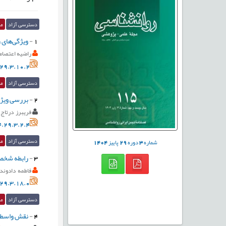
دسترسی آزاد
مق
1
-
ویژگی‌‌های
راضیه اعتصام
29.3.10.2
دسترسی آزاد
مق
2
-
بررسی ویژگی
فریبرز درتاج
.29.3.2.4
دسترسی آزاد
مق
شماره
3
دوره
29
پاییز
1404
3
-
رابطه شخصی
فاطمه دادوند
29.3.18.0
دسترسی آزاد
مق
4
-
نقش واسطه‌