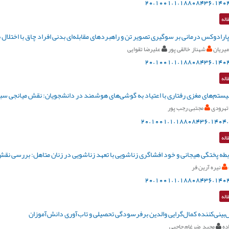
20.1001.1.18808436.1404
اله
ارادوکس درمانی بر سوگیری تصویر تن و راهبردهای مقابله‌ای بدنی افراد چاق با اختلال
میریان
شهناز خالقی پور
علیرضا تقوایی
20.1001.1.18808436.1404
اله
یستم‌های مغزی رفتاری با اعتیاد به گوشی‌های هوشمند در دانشجویان: نقش میانجی 
تهرودی
مجتبی رجب پور
20.1001.1.18808436.1404.
اله
طه پختگی هیجانی و خود افشاگری زناشویی با تعهد زناشویی در زنان متاهل: بررسی نقش
نیره آرین فر
20.1001.1.18808436.1404
اله
بینی‌کننده کمال‌گرایی والدین برفرسودگی تحصیلی و تاب‌آوری دانش‌آموزان
ده
مجید ضرغام حاجبی