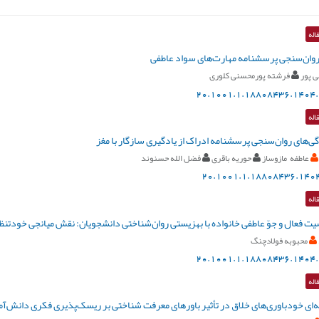
اله
 روان‌سنجی پرسشنامه مهارت‌‌های سواد عاطفی
ی پور
فرشته پورمحسنی كلوری
20.1001.1.18808436.1404.
اله
‌‌های روان‌‌سنجی پرسشنامه ادراک از یادگیری سازگار با مغز
عاطفه مازوساز
حوریه باقری
فضل الله حسنوند
20.1001.1.18808436.1404
اله
ت فعال و جوّ عاطفی خانواده با بهزیستی روان‌شناختی دانشجویان: نقش میانجی خود‌تنظ
محبوبه فولادچنگ
20.1001.1.18808436.1404.
اله
‌ای خودباوری‌های خلاق در تأثیر باورهای معرفت شناختی بر ریسک‌پذیری فکری دانش‌آم