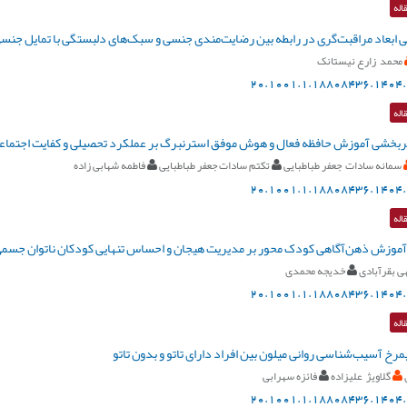
اله
 ابعاد ‌مراقبت‌گری در رابطه بین رضايت‌مندی جنسی و سبک‌های دلبستگی با تمایل جنسی
محمد زارع نیستانک
20.1001.1.18808436.1404.
اله
ثربخشی آموزش حافظه فعال و هوش موفق استرنبرگ بر عملکرد تحصیلی و کفایت اجتماع
سمانه سادات جعفر طباطبایی
تکتم سادات جعفر طباطبایی
فاطمه شهابی زاده
20.1001.1.18808436.1404.
اله
آموزش ذهن‌آگاهی کودک محور بر مدیریت هیجان و احساس تنهایی کودکان ناتوان جسم
ی بقرآبادی
خدیجه محمدی
20.1001.1.18808436.1404.
اله
مرخ آسیب‌‌شناسی روانی میلون بین افراد دارای تاتو و بدون تاتو
گلاویژ علیزاده
فائزه سهرابی
20.1001.1.18808436.1404.