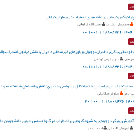
اله
رادوکس‌‌‌‌‌‌‌‌درمانی بر نشانه‌‌‌‌های اضطراب در بيماران ديابتی
محمدعلی بشارت
حجت الله فراهانی
20.1001.1.18808436.1404.
اله
ی خودتخریب‌گری دختران نوجوان و باورهای غیرمنطقی مادران با نقش میانجی اضطراب والد
موسوی
مهری خرمی نودهی
20.1001.1.18808436.1404.
اله
سلامت اجتماعی براساس علائم اختلال وسواسی- اجباری: نقش واسطه‌ای شفقت به‌خود
 انامق
نیلوفر میکائیلی
20.1001.1.18808436.1404
اله
موزش رویکرد وجودی به شیوه گروهی بر اضطراب مرگ و احساس تنهایی دانشجویان دار
کوروش نامداری
احمد عابدی