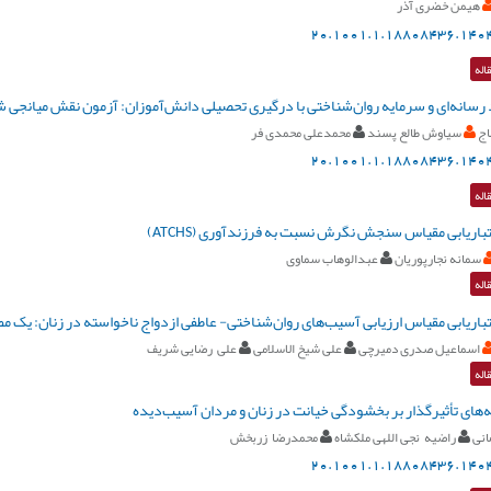
هیمن خضری آذر
20.1001.1.18808436.1404
اله
 رسانه‌ای و سرمایه روان‌شناختی با درگیری تحصیلی دانش‌آموزان: آزمون نقش میانجی 
اج
سیاوش طالع پسند
محمدعلی محمدی فر
20.1001.1.18808436.1404
اله
اریابی مقیاس سنجش نگرش نسبت به فرزند‌آوری (ATCHS)
سمانه نجارپوریان
عبدالوهاب سماوی
اله
باریابی مقیاس ارزیابی آسیب‌های روان‌شناختی- عاطفی ازدواج ناخواسته در زنان: یک مط
اسماعیل صدری دمیرچی
علی شیخ الاسلامی
علی رضایی شریف
اله
ه‌های تأثیرگذار بر بخشودگی خیانت در زنان و مردان آسیب‌دیده
انی
راضیه نجی اللهی ملکشاه
محمدرضا زربخش
20.1001.1.18808436.1404