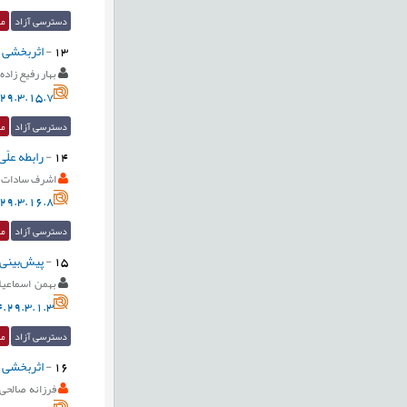
دسترسی آزاد
مق
13
-
اثربخشی پا
بهار رفیع زاده
29.3.15.7
دسترسی آزاد
مق
14
-
رابطه علّ
اشرف سادات 
29.3.16.8
دسترسی آزاد
مق
15
-
پیش‌بینی 
بهمن اسماعیلی
.29.3.1.3
دسترسی آزاد
مق
16
-
اثربخشی آ
فرزانه صالحی