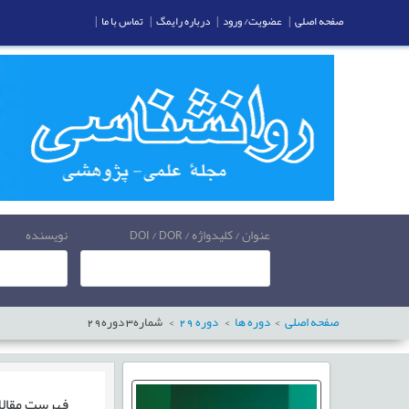
صفحه اصلی
|
عضویت/ ورود
|
درباره رایمگ
|
تماس با ما
|
عنوان / کلیدواژه / DOI / DOR
نویسنده
صفحه اصلی
دوره ها
دوره
29
شماره
3
دوره
29
فهرست مقال