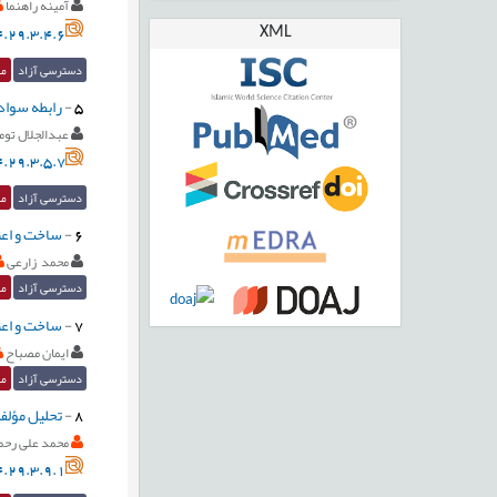
آمینه راهنما
XML
.29.3.4.6
دسترسی آزاد
مق
5
-
رابطه سواد
عبدالجلال توم
.29.3.5.7
دسترسی آزاد
مق
6
-
ساخت و اعتب
محمد زارعی
دسترسی آزاد
مق
7
-
ساخت و اعت
ایمان مصباح
دسترسی آزاد
مق
8
-
تحلیل مؤلف
محمد علی رحم
.29.3.9.1