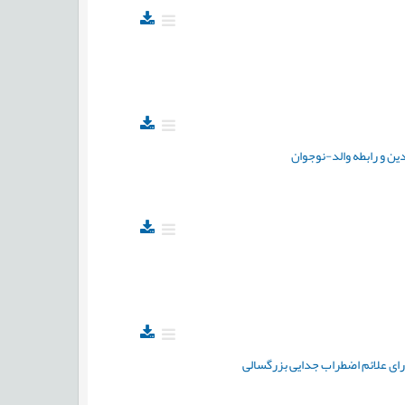
ین و رابطه والد-نوجوان
ای علائم اضطراب جدایی بزرگسالی