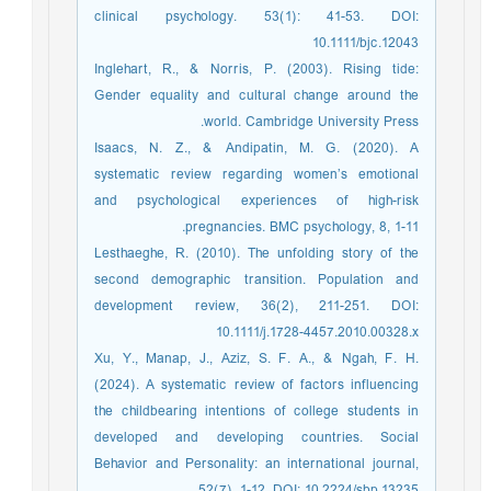
clinical psychology. 53(1): 41-53. DOI:
10.1111/bjc.12043
Inglehart, R., & Norris, P. (2003). Rising tide:
Gender equality and cultural change around the
world. Cambridge University Press.
Isaacs, N. Z., & Andipatin, M. G. (2020). A
systematic review regarding women’s emotional
and psychological experiences of high-risk
pregnancies. BMC psychology, 8, 1-11.
Lesthaeghe, R. (2010). The unfolding story of the
second demographic transition. Population and
development review, 36(2), 211-251. DOI:
10.1111/j.1728-4457.2010.00328.x
Xu, Y., Manap, J., Aziz, S. F. A., & Ngah, F. H.
(2024). A systematic review of factors influencing
the childbearing intentions of college students in
developed and developing countries. Social
Behavior and Personality: an international journal,
52(7), 1-12. DOI: 10.2224/sbp.13235