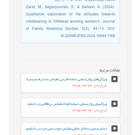
Zarei, M., Najjarpourian, S., & Samavi, A. (2024).
Qualitative exploration of the attitudes towards
childbearing in Childless working women’s. Journal
of Family Relations Studies. 5(2), 64–73. DOI:
10.22098/JFRS.2024.14949.1188
مقالات مرتبط
ویژگی‌‌های روان‌‌سنجی نسخه فارسی مقیاس سندرم سیندرلا در دانشجویان دختر
تاریخ چاپ
: 1405/03/04
ویژگی‏های روان‌سنجی نسخه کوتاه مقیاس پرطاقتی در دانشجویان ایرانی
تاریخ چاپ
: 1405/03/04
اعتبارسنجی ساختار عاملی مقیاس خودسنجی خرد در دانشجویان
تاریخ چاپ
: 1405/03/04