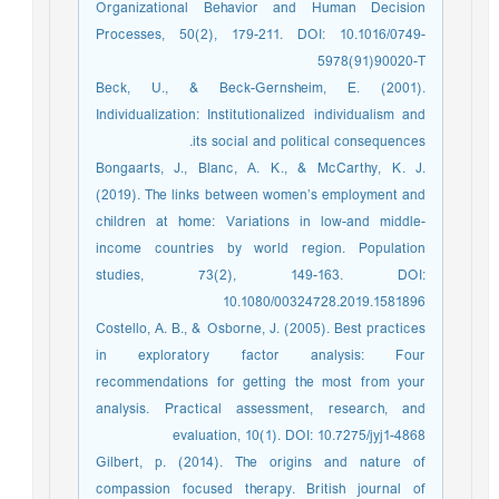
Organizational Behavior and Human Decision
Processes, 50(2), 179-211. DOI: 10.1016/0749-
5978(91)90020-T
Beck, U., & Beck-Gernsheim, E. (2001).
Individualization: Institutionalized individualism and
its social and political consequences.
Bongaarts, J., Blanc, A. K., & McCarthy, K. J.
(2019). The links between women’s employment and
children at home: Variations in low-and middle-
income countries by world region. Population
studies, 73(2), 149-163. DOI:
10.1080/00324728.2019.1581896
Costello, A. B., & Osborne, J. (2005). Best practices
in exploratory factor analysis: Four
recommendations for getting the most from your
analysis. Practical assessment, research, and
evaluation, 10(1). DOI: 10.7275/jyj1-4868
Gilbert, p. (2014). The origins and nature of
compassion focused therapy. British journal of