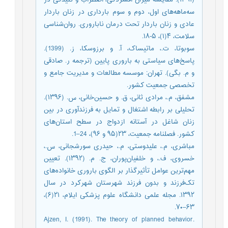
سه‌ماهه‌های اول، دوم و سوم بارداری در زنان باردار
عادی و زنان باردار تحت درمان ناباروری. روان‌شناسی
سلامت، ۴(۱)، ۵-۱۸.
سوبوتا، ت.، ماتیساک، آ. و برزوسکا، ز. (1399).
پاسخ‌های سیاستی به باروری پایین (ترجمه ر. صادقی
و م. بگی). تهران: موسسه مطالعات و مدیریت جامع و
تخصصی جمعیت کشور.
مشفق، م.، مرادی ثانی، ق. و حسین‌خانی، س. (۱۳۹۶).
تحلیلی بر رابطه اشتغال و تمایل به فرزندآوری در بین
زنان شاغل در آستانه ازدواج در سطح استان‌های
کشور. فصلنامه جمعیت، ۲۳(۹۵ و ۹۶)، 24–1.
مباشری، م.، علیدوستی، م.، حیدری سور‌شجانی، س.،
خسروی، ف.، و خلفیان‌پوران، ج. م. (۱۳۹۲). تعیین
مهم‌ترین عوامل تأثیرگذار بر الگوی باروری خانواده‌های
تک‌فرزند و بدون فرزند شهرستان شهرکرد در سال
۱۳۹۲. مجله علمی دانشگاه علوم پزشکی ایلام، ۲۱(۶)،
۶۳–۷۰.
Ajzen, I. (1991). The theory of planned behavior.