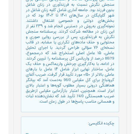
سنجش نگرش نسبت به فرزندآوری در زنان شاغل
بدون فرزند بود. جامعه‌ آماری شامل کلیه‌ زنان شاغل در
شهر گلپایگان در سال‌های ۱۴۰۱ تا ۱۴۰۲ بود که در
بخش‌های دولتی و خصوصی اشتغال داشتند.
نمونه‌گیری به‌روش در دسترس انجام شد و ۲۳۹ نفر از
این زنان در مطالعه شرکت کردند. پرسشنامه‌ سنجش
نگرش به فرزندآوری، پس از بررسی روایی صوری و
محتوایی و حذف ماده‌های تکراری یا مشابه، در قالب
نسخه‌ای ۷۶ سؤالی طراحی گردید. با اجرای تحلیل
عاملی، ۱۵ عامل اصلی استخراج شد که درمجموع،
86/79 درصد از واریانس کل پرسشنامه را تبیین کردند.
در ادامه، با به‌کارگیری چرخش واریماکس و حذف یک
عامل، ساختار نهایی ابزار شامل ۱۴ عامل با بارهای
عاملی بالاتر از ۰/۵۰ مورد تأیید قرار گرفت. ضریب آلفای
کرونباخ برای کل مقیاس 96/0 به‌دست آمد که بیانگر
هماهنگی درونی بسیار مطلوب گویه‌ها و اعتبار بالای
ابزار است. همچنین، اعتبار بازآزمایی مقیاس ازطریق
ضریب همبستگی 74/0 تأیید شد که نشان‌دهنده ثبات
و همسانی مناسب پاسخ‌ها در طول زمان است.
چکیده انگلیسی
: