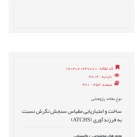
کد مقاله
: 1403061447871
بازدید
: 3814
صفحه
: 454 - 461
نوع مقاله
: پژوهشی
ساخت و اعتباریابی مقیاس سنجش نگرش نسبت
به فرزند‌آوری (ATCHS)
محورهای موضوعی
:
روانسنجی