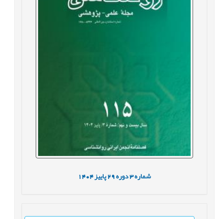
شماره
3
دوره
29
پاییز
1404