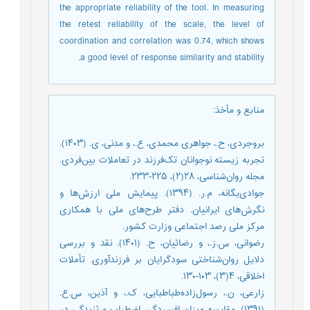
the appropriate reliability of the tool. In measuring
the retest reliability of the scale, the level of
coordination and correlation was 0.74, which shows
a good level of response similarity and stability.
منابع و مأخذ
:
بروجردی، ح.، جواهری محمدی، ع.، و مدنی، ی. (۱۴۰۳).
تجربه زیسته نوجوانان تک‌فرزند در تعاملات بین‌فردی.
مجله روان‌شناسی، ۲۸(۲)، ۲۲۵-۲۳۳.
جوادی‌یگانه، م.‌ر. (۱۳۹۴). پیمایش ملی ارزش‌ها و
نگرش‌های ایرانیان. دفتر طرح‌های ملی با همکاری
مرکز ملی رصد اجتماعی وزارت کشور.
رضوانی، س.‌ز.، و رضائیان، ح. (۱۴۰۱). نقد و بررسی
دلایل روان‌شناختی سودگرایان بر فرزندآوری. تأملات
اخلاقی، ۴(۳)، ۱۰۳-۱۳۰.
زارعی، ن.، رسول‌زاده‌طباطبایی، ک.، و آذین، س.‌ع.
(۱۳۹۱). مقایسه میزان افسردگی، اضطراب و تنیدگی در