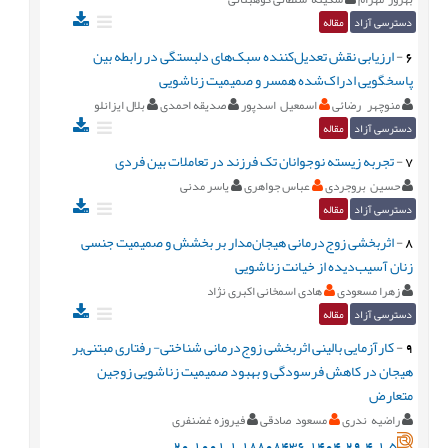
دسترسی آزاد
مقاله
6
-
ارزیابی نقش تعدیل‌‌کننده سبک‌‌های دلبستگی در رابطه بین
پاسخگویی ادراک‌‌شده همسر و صمیمیت زناشویی
منوچهر رضائی
اسمعيل اسدپور
صدیقه احمدی
بلال ایزانلو
دسترسی آزاد
مقاله
7
-
تجربه زیسته نوجوانان تک فرزند در تعاملات بین فردی
حسین بروجردی
عباس جواهری
یاسر مدنی
دسترسی آزاد
مقاله
8
-
اثربخشی زوج‌درمانی هیجان‌مدار بر بخشش و صمیمیت جنسی
زنان آسیب‌دیده از خیانت زناشویی
زهرا مسعودی
هادی اسمخانی اکبری نژاد
دسترسی آزاد
مقاله
9
-
کارآزمایی بالینی اثربخشی زوج‌درمانی شناختی- رفتاری مبتنی‌بر
هیجان در کاهش فرسودگی و بهبود صمیمیت زناشویی زوجین
متعارض
راضیه ندری
مسعود صادقی
فیروزه غضنفری
20.1001.1.18808436.1404.29.4.1.5