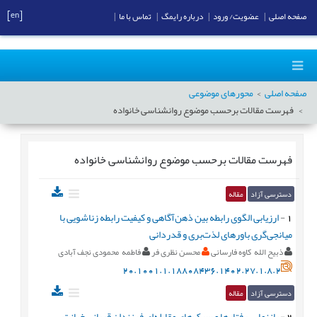
[en]
صفحه اصلی
|
عضویت/ ورود
|
درباره رایمگ
|
تماس با ما
|
صفحه اصلی
محورهای موضوعی
فهرست مقالات برحسب موضوع
روانشناسی خانواده
فهرست مقالات برحسب موضوع
روانشناسی خانواده
دسترسی آزاد
مقاله
1
-
ارزیابی الگوی رابطه بین ذهن‌آگاهی و کیفیت رابطه زناشویی با
میانجی‌گری باورهای لذت‌بری و قدردانی
ذبیح الله کاوه فارسانی
محسن نظری فر
فاطمه محمودی نجف آبادی
20.1001.1.18808436.1402.27.1.8.2
دسترسی آزاد
مقاله
2
-
بازنمایی رفتارها و سبک‌های مقابله‌ای فرزندان قربانی خیانت