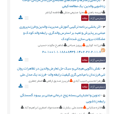
زناشویی والدین: یک مطالعه کیفی
فهیمه باهنر
محیا صنیعی منش
فاطمه کیانفر
دسترسی آزاد
مقاله
3
-
اثر بخشی برنامه ترکیبی آموزش مدیریت والدین و فرزندپروری
مبتنی بر پذیرش و تعهد بر استرس والدگری، رابطه والد–کودک و
مشکلات برونی سازی شده کودک
فرزانه کوثری
پرویز صباحی
شاهرخ مکوند حسینی
20.1001.1.18808436.1402.27.2.11.7
دسترسی آزاد
مقاله
4
-
نقش ناگویی هیجانی و سبک حل تعارض والدین در تظاهرات روان
تنی فرزندان با میانجی گری کیفیت رابطه والد-فرزند:یک مدل علی
زهرا محسنی حبیب آبادی
فریبرز صدیق ارفعی
اصغر جعفری
دسترسی آزاد
مقاله
5
-
تدوین و اعتباریابی بسته زوج درمانی مبتنی بر بهبود گسستگی
رابطه زناشویی
فائزه صلایانی
محمدعلی بشارت
محمدجواد اصغری ابراهیم آباد
بهروز مهرام
سکینه سلطانی کوهبنانی