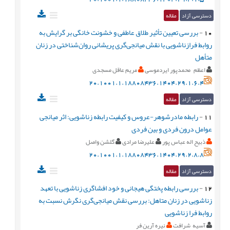
دسترسی آزاد
مقاله
10
-
بررسی تعیین ‌‌تأثیر طلاق عاطفی و خشونت خانگی بر گرایش به
روابط فرازناشویی با نقش میانجی‌گری پریشانی روان‌شناختی در زنان
‌متأهل
اعظم محمدپور ایردموسی
مریم عاقل مسجدی
20.1001.1.18808436.1404.29.1.6.4
دسترسی آزاد
مقاله
11
-
رابطه مادرشوهر-عروس و کیفیت رابطه زناشویی: اثر میانجی
عوامل درون فردی و بین فردی
ذبیح اله عباس پور
علیرضا مرادی
گلشن واصل
20.1001.1.18808436.1404.29.2.8.8
دسترسی آزاد
مقاله
12
-
بررسی رابطه پختگی هیجانی و خود افشاگری زناشویی با تعهد
زناشویی در زنان متاهل: بررسی نقش میانجی‌گری نگرش نسبت به
روابط فرا زناشویی
آسیه شرافت
نیره آرین فر