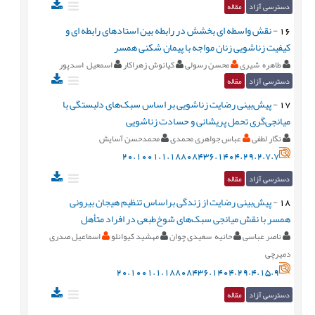
دسترسی آزاد
مقاله
16
-
نقش واسطه ای بخشش در رابطه بین استادهای رابطه ای و
کیفیت زناشویی زنان مواجه با پیمان شکنی همسر
طاهره شیری
محسن رسولی
کیانوش زهراکار
اسمعيل اسدپور
دسترسی آزاد
مقاله
17
-
پیش‌بینی رضایت زناشویی بر اساس سبک‌های دلبستگی با
میانجی‌گری تحمل پریشانی و حسادت زناشویی
نگار لطفی
عباس جواهری محمدی
محمدحسن آسایش
20.1001.1.18808436.1404.29.2.7.7
دسترسی آزاد
مقاله
18
-
پیش‌‌بینی رضایت از زندگی براساس تنظیم هیجان بیرونی
همسر با نقش میانجی سبک‌‌های شوخ‌‌طبعی در افراد متأهل
ناصر عباسی
حانیه سعیدی چوان
مهشید کیوانلو
اسماعیل صدری
دمیرچی
20.1001.1.18808436.1404.29.4.15.9
دسترسی آزاد
مقاله