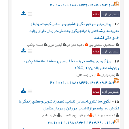
20.1001.1.18808436.1404.29.3.6.8
دسترسی آزاد
مقاله
13
-
پیش‌‌بینی سرخوردگی زناشویی براساس کیفیت روابط و
تحریف‌‌های‌‌شناختی با میانجی‌‌گری بخشش در زنان دارای روابط
خانوادگی آشفته
اسماعیل سعدی پور
ناهید معراجی
آیلین نوری
حسام واثقی
دسترسی آزاد
مقاله
14
-
ویژگی‌های روانسنجی نسخۀ فارسی پرسشنامه انعطاف‌پذیری
روان‌شناختی والدین (6-PAQ)
زهره ولیئی
مهدی زمستانی
20.1001.1.18808436.1404.29.4.5.9
دسترسی آزاد
مقاله
15
-
الگوی ساختاری احساس تنهایی، تعهد زناشویی و معنای زندگی با
نگرش به روابط فرا زناشویی در زنان و مردان متأهل
خدیجه جوربنیان
امیر قربانپور لفمجانی
علی صیادی
20.1001.1.18808436.1404.29.1.11.9