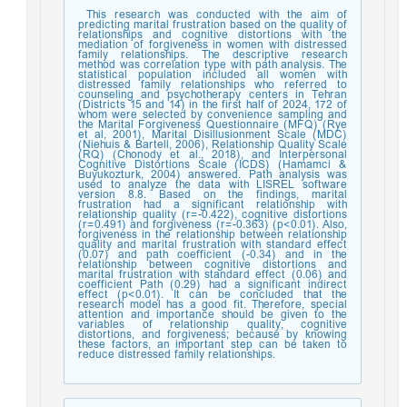
This research was conducted with the aim of
predicting marital frustration based on the quality of
relationships and cognitive distortions with the
mediation of forgiveness in women with distressed
family relationships. The descriptive research
method was correlation type with path analysis. The
statistical population included all women with
distressed family relationships who referred to
counseling and psychotherapy centers in Tehran
(Districts 15 and 14) in the first half of 2024, 172 of
whom were selected by convenience sampling and
the Marital Forgiveness Questionnaire (MFQ) (Rye
et al, 2001), Marital Disillusionment Scale (MDC)
(Niehuis & Bartell, 2006), Relationship Quality Scale
(RQ) (Chonody et al., 2018), and Interpersonal
Cognitive Distortions Scale (ICDS) (Hamamci &
Buyukozturk, 2004) answered. Path analysis was
used to analyze the data with LISREL software
version 8.8. Based on the findings, marital
frustration had a significant relationship with
relationship quality (r=-0.422), cognitive distortions
(r=0.491) and forgiveness (r=-0.363) (p<0.01). Also,
forgiveness in the relationship between relationship
quality and marital frustration with standard effect
(0.07) and path coefficient (-0.34) and in the
relationship between cognitive distortions and
marital frustration with standard effect (0.06) and
coefficient Path (0.29) had a significant indirect
effect (p<0.01). It can be concluded that the
research model has a good fit. Therefore, special
attention and importance should be given to the
variables of relationship quality, cognitive
distortions, and forgiveness; because by knowing
these factors, an important step can be taken to
reduce distressed family relationships.