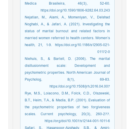
Medica Brasileira, 46(3), 52-60.
https://doi.org/10.1590/1806-9282.64.03.243
Nejatian, M., Alami, A., Momeniyan, V., Delshad
Noghabi, A., & Jafari, A. (2021). Investigating the
status of marital burnout and related factors in
married women referred to health centers. Women’s
health, 21, 1-9. https://doi.org/10.1186/s12905-021-
01172-0
Niehuis, S., & Bartell, D. (2006). The marital
disillusionment scale: Development and
psychometric properties. North American Journal of
Psycholog, 8(1), 69-83.
https://doi.org/10.7508/jrh.2016.04.007
Rye, M.S., Loiacono, D.M., Folck, C.D., Olszewski,
B.T., Heim, T.A., & Madia, B.P. (2001). Evaluation of
the psychometric properties of two forgiveness
scales. Current psychology, 20(3), 260-277.
https://org/doi/10.1007/s12144-001-1011-6
Safari, S., Hasanpoor-Azghady, S.B., & Amiri-