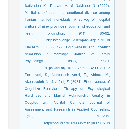
Safizadeh, M., Dadvar, A., & Nakhaee, N. (2020).
Marital satisfaction and emotional divorce among
Iranian married individuals: A survey of hospital
visitors of nine provinces. Journal of education and
health promotion, 9(1), 83-92.
https://doi.org/10.4103/jehp.jehp_570_19
Fincham, F.D (2017). Forgiveness and conflict
resolution in marriage. Journal of Family
Psychology, 18(2), 72-81.
https://doi.org/10.1037/0893-3200.18.1.72
Forouzani, S., Norbakhsh Amiri, F., Abbasi, M.,
Akbarzadeh, N., & Jafari, Z. (2024). Effectiveness of
Cognitive Behavioral Therapy on Psychological
Hardiness and Marital Relationship Quality in
Couples with Marital Conflicts. Journal of
Assessment and Research in Applied Counseling,
6(2), 105-112.
https://doi.org/10.61838/kman.jarac.6.2.13