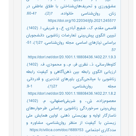
عشق‌‌ورزی و تحریف‌‌های‌‌شناختی با طلاق عاطفی در
زنان. روان‌شناسی خانواده، 7(2)، 47-60.
https://doi.org/10.22034/ijfp.2021.245577
قاسمی مقدم، ک.، شفیع آبادی، ع.، و شریفی، ا. (1402).
تبیین الگوی پیش‌‌بینی تعارضات زناشویی دانشجویان
براساس نیازهای اساسی. مجله روان‌شناسی، 27(1)، 51-
57.
https://dorl.net/dor/20.1001.1.18808436.1402.27.1.9.3
کاوه‌‌فارسانی، ذ.، نظری فر، م.، و محمودی، ف. (1402).
ارزیابی الگوی رابطه بین ذهن‌آگاهی و کیفیت رابطه
زناشویی با میانجی‌گری باورهای لذت‌بری و قدردانی.
مجله روان‌شناسی، 27(1)، 1-9.
https://dorl.net/dor/20.1001.1.18808436.1402.27.1.8.2
معصوم‌‌زاده، ش.، و شریفی‌‌اصفهانی، م. (1402).
پیش‌‌بینی سرخوردگی زناشویی براساس طرحواره‌‌های
ناسازگار اولیه و بهزیستی ذهنی. اولین همایش ملی
زیستن با کیفیت از منظر روان‌شناسی، مشاوره و
مددکاری اجتماعی. https://civilica.com/doc/1689753