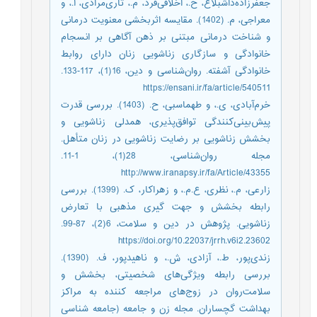
جعفرزاده‌‌داشبلاغ، ح.، اخلاقی‌‌فرد، م.، تاری‌‌مرادی، آ.، و
معراجی، م. (1402). مقایسه اثربخشی معنویت درمانی
و شناخت درمانی مبتنی بر ذهن آگاهی بر انسجام
خانوادگی و سازگاری ‌‌زناشویی زنان دارای روابط
خانوادگی ‌‌آشفته. روان‌شناسی و دین، 16(1)، 117-133.
https://ensani.ir/fa/article/540511
خرم‌‌آبادی، ی.، و طهماسبی، ح. (1403). بررسی قدرت
پیش‌‌بینی‌‌کنندگی توافق‌پذیری، همدلی زناشویی و
بخشش زناشویی بر رضایت زناشویی در زنان متأهل.
مجله روان‌شناسی، 28(1)، 1-11.
http://www.iranapsy.ir/fa/Article/43355
زارعی، م.، نظری، ع.م.، و زهراکار، ک. (1399). بررسی
رابطه بخشش و جهت گیری مذهبی با تعارض
زناشویی. پژوهش در دین و سلامت، 6(2)، 87-99.
https://doi.org/10.22037/jrrh.v6i2.23602
زندی‌‌پور، ط.، آزادی، ش.، و ناهیدپور، ف. (1390).
بررسی رابطه ویژگی‌‌های شخصیتی، بخشش و
سلامت‌‌روان در زوج‌‌های مراجعه کننده به مراکز
بهداشت گچساران. مجله زن و جامعه (جامعه شناسی