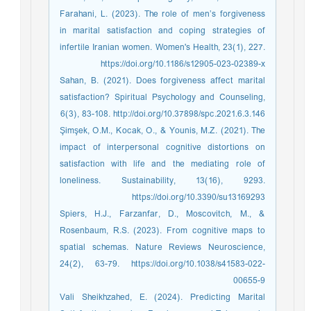
Farahani, L. (2023). The role of men’s forgiveness
in marital satisfaction and coping strategies of
infertile Iranian women. Women's Health, 23(1), 227.
https://doi.org/10.1186/s12905-023-02389-x
Sahan, B. (2021). Does forgiveness affect marital
satisfaction? Spiritual Psychology and Counseling,
6(3), 83-108. http://doi.org/10.37898/spc.2021.6.3.146
Şimşek, O.M., Kocak, O., & Younis, M.Z. (2021). The
impact of interpersonal cognitive distortions on
satisfaction with life and the mediating role of
loneliness. Sustainability, 13(16), 9293.
https://doi.org/10.3390/su13169293
Spiers, H.J., Farzanfar, D., Moscovitch, M., &
Rosenbaum, R.S. (2023). From cognitive maps to
spatial schemas. Nature Reviews Neuroscience,
24(2), 63-79. https://doi.org/10.1038/s41583-022-
00655-9
Vali Sheikhzahed, E. (2024). Predicting Marital