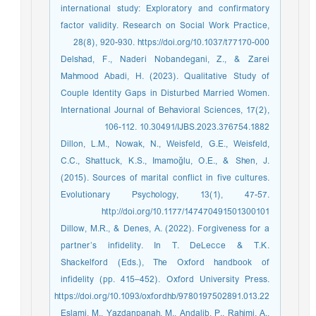
international study: Exploratory and confirmatory
factor validity. Research on Social Work Practice,
28(8), 920-930. https://doi.org/10.1037/t77170-000
Delshad, F., Naderi Nobandegani, Z., & Zarei
Mahmood Abadi, H. (2023). Qualitative Study of
Couple Identity Gaps in Disturbed Married Women.
International Journal of Behavioral Sciences, 17(2),
106-112. 10.30491/IJBS.2023.376754.1882
Dillon, L.M., Nowak, N., Weisfeld, G.E., Weisfeld,
C.C., Shattuck, K.S., Imamoğlu, O.E., & Shen, J.
(2015). Sources of marital conflict in five cultures.
Evolutionary Psychology, 13(1), 47-57.
http://doi.org/10.1177/147470491501300101
Dillow, M.R., & Denes, A. (2022). Forgiveness for a
partner’s infidelity. In T. DeLecce & T.K.
Shackelford (Eds.), The Oxford handbook of
infidelity (pp. 415–452). Oxford University Press.
https://doi.org/10.1093/oxfordhb/9780197502891.013.22
Eslami, M., Yazdanpanah, M., Andalib, P., Rahimi, A.,