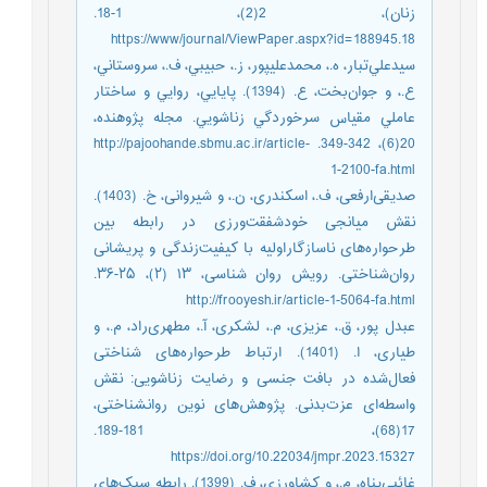
زنان)، 2(2)، 1-18.
https://www/journal/ViewPaper.aspx?id=188945.18
سيدعلي‌‌تبار، ه.، محمدعليپور، ز.، حبيبي، ف.، سروستاني،
ع.، و جوان‌‌بخت، ع. (1394). پايايي، روايي و ساختار
عاملي مقياس سرخوردگي زناشويي. مجله پژوهنده،
20(6)، 342-349. http://pajoohande.sbmu.ac.ir/article-
1-2100-fa.html
صدیقی‌‌ارفعی، ف.، اسکندری، ن.، و شیروانی، خ. (1403).
نقش میانجی خودشفقت‌ورزی در رابطه بین
طرحواره‌های ناسازگاراولیه با کیفیت‌‌زندگی و پریشانی
روان‌شناختی. رویش روان شناسی، ۱۳ (۲)، ۲۵-۳۶.
http://frooyesh.ir/article-1-5064-fa.html
عبدل پور، ق.، عزیزی، م.، لشکری، آ.، مطهری‌‌راد، م.، و
طیاری، ا. (1401). ارتباط طرحواره‌‌های شناختی
فعال‌شده در بافت جنسی و رضایت زناشویی: نقش
واسطه‌‌ای عزت‌‌بدنی. پژوهش‌‌های نوین روانشناختی،
17(68)، 181-189.
https://doi.org/10.22034/jmpr.2023.15327
غائبی‌‌پناه، م.، و کشاورزی، ف. (1399). رابطه سبک‌‌های