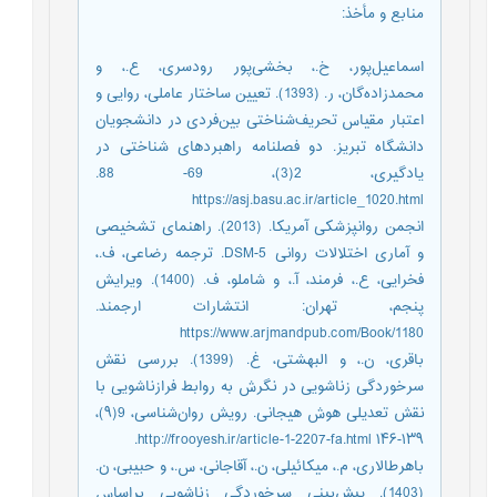
منابع و مأخذ
:
اسماعیل‌‌پور، خ.، بخشی‌‌پور رودسری، ع.، و
محمدزاده‌‌گان، ر. (1393). تعیین ساختار عاملی، روایی و
اعتبار مقیاس تحریف‌‌شناختی بین‌‌فردی در دانشجویان
دانشگاه تبریز. دو فصلنامه راهبردهای شناختی در
یادگیری، 2(3)، 69- 88.
https://asj.basu.ac.ir/article_1020.html
انجمن روانپزشکی آمریکا. (2013). راهنمای تشخیصی
و آماری اختلالات روانی DSM-5. ترجمه رضاعی، ف.،
فخرایی، ع.، فرمند، آ.، و شاملو، ف. (1400). ویرایش
پنجم، تهران: انتشارات ارجمند.
https://www.arjmandpub.com/Book/1180
باقری، ن.، و البهشتی، غ. (1399). بررسی نقش
سرخوردگی زناشویی در نگرش به روابط فرازناشویی با
نقش تعدیلی هوش هیجانی. رویش روان‌شناسی، 9(۹)،
۱۳۹-۱۴۶ http://frooyesh.ir/article-1-2207-fa.html.
باهرطالاری، م.، میکائیلی، ن.، آقاجانی، س.، و حبیبی، ن.
(1403). پیش‌بینی سرخوردگی زناشویی براساس