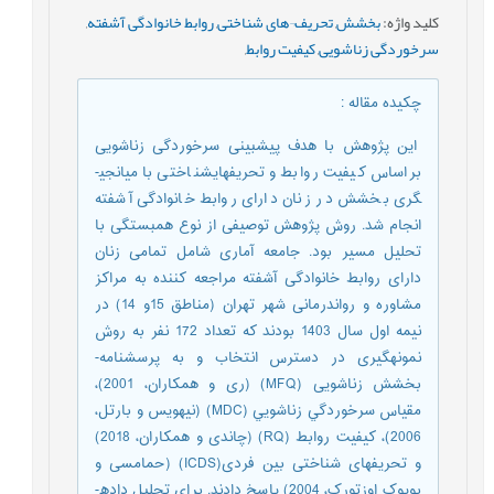
کلید واژه
:
بخشش
,
تحریف¬های شناختی
,
روابط خانوادگی آشفته
,
سرخوردگی زناشویی
,
کیفیت روابط
,
چکیده مقاله
:
این پژوهش با هدف پیش­بینی سرخوردگی زناشویی
براساس کیفیت روابط و تحریف­های­شناختی با میانجی­
گری بخشش در زنان دارای روابط خانوادگی آشفته
انجام شد. روش پژوهش توصیفی از نوع همبستگی با
تحلیل مسیر بود. جامعه آماری شامل تمامی زنان
دارای روابط خانوادگی آشفته مراجعه کننده به مراکز
مشاوره و رواندرمانی­ شهر تهران (مناطق 15و 14) در
نیمه اول سال 1403 بودند که تعداد 172 نفر به روش
نمونه­گیری در دسترس انتخاب و به پرسشنامه­
بخشش زناشویی (MFQ) (ری و همکاران، 2001)،
مقياس سرخوردگي زناشويي (MDC) (نیهویس و بارتل،
2006)، کیفیت روابط (RQ) (چاندی و همکاران، 2018)
و تحریف­های شناختی بین فردی(ICDS) (حمام­سی و
بویوک اوزتورک، 2004) پاسخ دادند. براي تحليل داده­