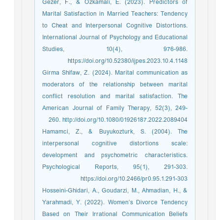
Gezer, F., & Özkamalı, E. (2023). Predictors of
Marital Satisfaction in Married Teachers: Tendency
to Cheat and Interpersonal Cognitive Distortions.
International Journal of Psychology and Educational
Studies, 10(4), 976-986.
https://doi.org/10.52380/ijpes.2023.10.4.1148
Girma Shifaw, Z. (2024). Marital communication as
moderators of the relationship between marital
conflict resolution and marital satisfaction. The
American Journal of Family Therapy, 52(3), 249-
260. http://doi.org/10.1080/01926187.2022.2089404
Hamamci, Z., & Buyukozturk, S. (2004). The
interpersonal cognitive distortions scale:
development and psychometric characteristics.
Psychological Reports, 95(1), 291-303.
https://doi.org/10.2466/pr0.95.1.291-303
Hosseini-Ghidari, A., Goudarzi, M., Ahmadian, H., &
Yarahmadi, Y. (2022). Women’s Divorce Tendency
Based on Their Irrational Communication Beliefs