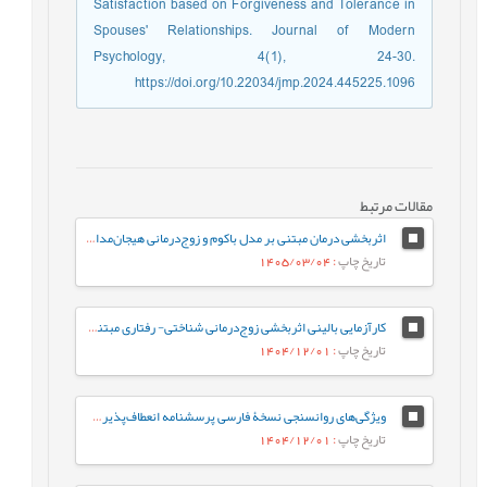
Satisfaction based on Forgiveness and Tolerance in
Spouses' Relationships. Journal of Modern
Psychology, 4(1), 24-30.
https://doi.org/10.22034/jmp.2024.445225.1096
مقالات مرتبط
اثربخشی درمان مبتنی بر مدل باکوم و زوج‌درمانی هیجان‌مدار بر بخشودگی، شرم درونی‌شده و حل مسئله در قربانیان خیانت زناشویی
تاریخ چاپ
: 1405/03/04
کارآزمایی بالینی اثربخشی زوج‌درمانی شناختی- رفتاری مبتنی‌بر هیجان در کاهش فرسودگی و بهبود صمیمیت زناشویی زوجین متعارض
تاریخ چاپ
: 1404/12/01
ویژگی‌های روانسنجی نسخۀ فارسی پرسشنامه انعطاف‌پذیری روان‌شناختی والدین (6-PAQ)
تاریخ چاپ
: 1404/12/01