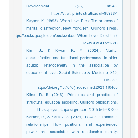
Development, 2(5), 38-46.
https://strathprints.strath.ac.uk/89333/1
Kayser, K. (1993). When Love Dies: The process of
marital disaffection. New York, NY: Guilford Press.
https://books.google.com/books/about/When_Love_Dies.html?
id=zGLw6LRZtRYC
Kim, J., & Kwon, K. Y. (2024). Marital
dissatisfaction and functional performance in older
adults: Heterogeneity in the association by
educational level. Social Science & Medicine, 340,
116-130.
https://doi.org/10.1016/j.socscimed.2023.116460
Kline, R. B. (2016). Principles and practice of
structural equation modeling. Guilford publications.
https://psycnet.apa.org/record/2015-56948-000
Körner, R., & Schütz, A. (2021). Power in romantic
relationships: How positional and experienced
power are associated with relationship quality.