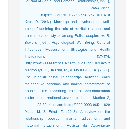
Journal of Social and Personal Relationships, 38(9),
2653–2677.
https://doi.org/10.1177/02654075211017670
Krok, D. (2017). Marriage and psychological well-
being: Examining the role of marital relations and
communication styles among Polish couples, w: R.
Bowers (red.). Psychological Well-Being: Cultural
Influences, Measurement Strategies and Health
Implications, 157-174.
https://www.researchgate.net/publication/316136242
Mehrpouya, F., Jajarmi, M., & Mousavi, E. A. (2022).
The Inter-structural relationships between early
maladaptive schemas and marital commitment of
couples: The mediating role of communication
patterns. International Journal of Health Studies, 2,
23-30. https://orcid.org/0000-0003-0651-7820
Mutlu, M. & Erkut, Z. (2018). A review on the
relationship between marital adjustment and
maternal attachment. Revista da Associacao