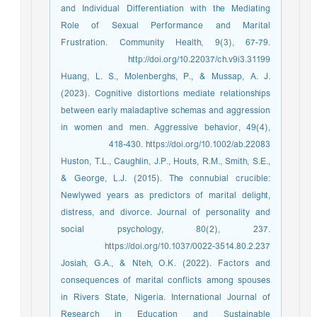
and Individual Differentiation with the Mediating
Role of Sexual Performance and Marital
Frustration. Community Health, 9(3), 67-79.
http://doi.org/10.22037/ch.v9i3.31199
Huang, L. S., Molenberghs, P., & Mussap, A. J.
(2023). Cognitive distortions mediate relationships
between early maladaptive schemas and aggression
in women and men. Aggressive behavior, 49(4),
418-430. https://doi.org/10.1002/ab.22083
Huston, T.L., Caughlin, J.P., Houts, R.M., Smith, S.E.,
& George, L.J. (2015). The connubial crucible:
Newlywed years as predictors of marital delight,
distress, and divorce. Journal of personality and
social psychology, 80(2), 237.
https://doi.org/10.1037/0022-3514.80.2.237
Josiah, G.A., & Nteh, O.K. (2022). Factors and
consequences of marital conflicts among spouses
in Rivers State, Nigeria. International Journal of
Research in Education and Sustainable