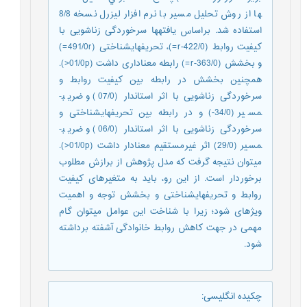
ها از روش تحليل مسير با نرم افزار لیزرل نسخه 8/8
استفاده شد. براساس یافته­ها سرخوردگی زناشویی با
کیفیت روابط (422/0-r=)، تحریف­های­شناختی (491/0r=)
و بخشش (363/0-r=) رابطه معناداری داشت (01/0p<).
همچنین بخشش در رابطه بین کیفیت روابط و
سرخوردگی زناشویی با اثر استاندار (07/0) و ضریب­
مسیر (34/0-) و در رابطه بین تحریف­های­شناختی و
سرخوردگی زناشویی با اثر استاندار (06/0) و ضریب­
مسیر (29/0) اثر غیرمستقیم معنادار داشت (01/0p<).
می­توان نتیجه گرفت که مدل پژوهش از برازش مطلوب
برخوردار است. از این رو، باید به متغیرهای کیفیت
روابط و تحریف­های­شناختی و بخشش توجه و اهمیت
ویژه­ای شود؛ زیرا با شناخت این عوامل می­توان گام
مهمی در جهت کاهش روابط خانوادگی آشفته برداشته
شود.
چکیده انگلیسی
: