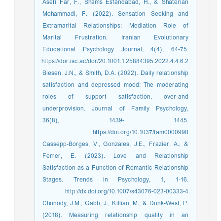
Asefi Far, F., Shams Esfandabad, H., & Shaterian
Mohammadi, F. (2022). Sensation Seeking and
Extramarital Relationships: Mediation Role of
Marital Frustration. Iranian Evolutionary
Educational Psychology Journal, 4(4), 64-75.
https://dor.isc.ac/dor/20.1001.1.25884395.2022.4.4.6.2
Biesen, J.N., & Smith, D.A. (2022). Daily relationship
satisfaction and depressed mood: The moderating
roles of support satisfaction, over-and
underprovision. Journal of Family Psychology,
36(8), 1439- 1445.
https://doi.org/10.1037/fam0000998
Cassepp-Borges, V., Gonzales, J.E., Frazier, A., &
Ferrer, E. (2023). Love and Relationship
Satisfaction as a Function of Romantic Relationship
Stages. Trends in Psychology, 1, 1-16.
http://dx.doi.org/10.1007/s43076-023-00333-4
Chonody, J.M., Gabb, J., Killian, M., & Dunk-West, P.
(2018). Measuring relationship quality in an