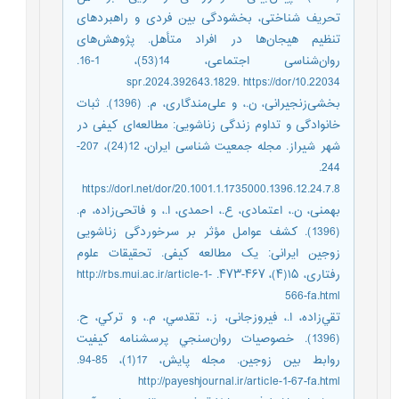
تحریف شناختی، بخشودگی بین فردی و راهبردهای
تنظیم هیجان‌‌ها در افراد متأهل. پژوهش‌‌های
روان‌شناسی اجتماعی، 14(53)، 1-16.
10.22034/spr.2024.392643.1829. https://dor
بخشی‌‌زنجیرانی، ن.، و علی‌‌مندگاری، م. (1396). ثبات
خانوادگی و تداوم زندگی زناشویی: مطالعه‌ای کیفی در
شهر شیراز. مجله جمعیت شناسی ایران، 12(24)، 207-
244.
https://dorl.net/dor/20.1001.1.1735000.1396.12.24.7.8
بهمنی، ن.، اعتمادی، ع.، احمدی، ا.، و فاتحی‌‌زاده، م.
(1396). کشف عوامل مؤثر بر سرخوردگی زناشویی
زوجین ایرانی: یک مطالعه کیفی. تحقیقات علوم
رفتاری، ۱۵(۴)، ۴۶۷-۴۷۳. http://rbs.mui.ac.ir/article-1-
566-fa.html
تقي‌‌زاده، ا.، فیروزجانی، ز.، تقدسي، م.، و تركي، ح.
(1396). خصوصيات روان‌‌سنجي پرسشنامه کيفيت
روابط بين زوجين. مجله پايش، 17(1)، 85-94.
http://payeshjournal.ir/article-1-67-fa.html