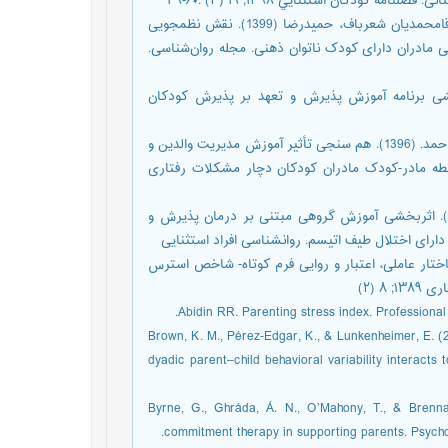
بندارکاخکی، زهرا؛ هاشمی‌گلستان، نسرین سادات؛ شیدعنبرانی، بهناز وآقامحمدیان شعرباف، حمیدرضا (1399). نقش نظم‎جویی
مادران دارای کودک ناتوان ذهنی. مجله روان‌شناسی.
به‌‎پژوه، احمد؛ غلامعلی لواسانی، مسعود و پازکی، سارا (1396). اثربخشی برنامه‎ آموزش پذیرش و تعهد بر پذیرش کودکان
عظیمی‏‌فر, شیرین, جزایری, رضوان السادات, فاتحی زاده, مریم, و عابدی, احمد. (1396). هم سنجی تأثیر آموزش مدیریت والدین و
طه مادر-کودک مادران کودکان دچار مشکلات رفتاری
یرالی‏‌نیا, خدیجه, عبدالهی موسوی, حدیث, و خجسته مهر, رضا. (1396). اثربخشی آموزش گروهی مبتنی بر درمان پذیرش و
دارای اختلال طیف اتیسم. روانشناسی افراد استثنایی
ختار عاملی، اعتبار و روایی فرم کوتاه- شاخص استرس
Abidin RR. Parenting stress index. Professiona
Brown, K. M., Pérez‐Edgar, K., & Lunkenheimer, E. (
dyadic parent–child behavioral variability interacts
Byrne, G., Ghráda, Á. N., O’Mahony, T., & Brenn
commitment therapy in supporting parents. Psycho