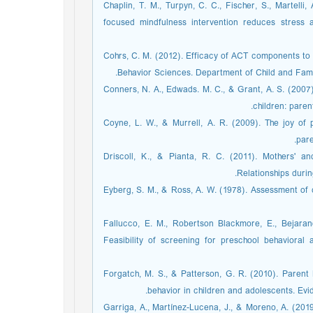
Chaplin, T. M., Turpyn, C. C., Fischer, S., Martelli,
focused mindfulness intervention reduces stress 
Cohrs, C. M. (2012). Efficacy of ACT components to i
Behavior Sciences. Department of Child and Famili
Conners, N. A., Edwads. M. C., & Grant, A. S. (2007
children: parent
Coyne, L. W., & Murrell, A. R. (2009). The joy of
pare
Driscoll, K., & Pianta, R. C. (2011). Mothers' a
Relationships durin
Eyberg, S. M., & Ross, A. W. (1978). Assessment of c
Fallucco, E. M., Robertson Blackmore, E., Bejaran
Feasibility of screening for preschool behavioral
Forgatch, M. S., & Patterson, G. R. (2010). Paren
behavior in children and adolescents. Evi
Garriga, A., Martínez-Lucena, J., & Moreno, A. (2019)