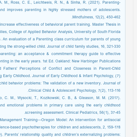
 A. M., Ross, C. E., Leichtweis, R. N., & Sinha, R. (2021). Parenting-
and improves parenting in highly stressed mothers of adolescents.
Mindfulness, 12(2), 450-462.
ncrease effectiveness of behavioral parent training. Master Thesis in
es, College of Applied Behavior Analysis, University of South Florida.
). An evaluation of a Parenting class curriculum for parents of young
ing the strong-willed child. Journal of child family studies, 16, 321-330.
 parenting: an acceptance & commitment therapy guide to effective
nting in the early years. 1st Ed. Oakland: New Harbinger Publications.
nd Fathers' Perceptions of Conflict and Closeness in Parent-Child
g Early Childhood. Journal of Early Childhood & Infant Psychology, (7).
hild behavior problems: The validation of a new inventory. Journal of
Clinical Child & Adolescent Psychology, 7(2), 113-116.
o, C. M., Wysocki, T., Kozikowski, C. B., & Gleason, M. M. (2017).
 and emotional problems in primary care using the early childhood
screening assessment. Clinical Pediatrics, 56(1), 37-45.
t Management Training—Oregon Model: An intervention for antisocial
dence-based psychotherapies for children and adolescents, 2, 159-178.
. Parents’ relationship quality and children’s externalizing problems: