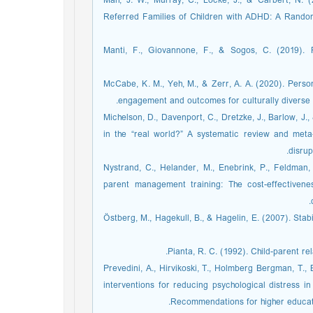
Mah, J. W., Murray, C., Locke, J., & Carbert, N. (
Referred Families of Children with ADHD: A Randomiz
Manti, F., Giovannone, F., & Sogos, C. (2019). P
McCabe, K. M., Yeh, M., & Zerr, A. A. (2020). Person
engagement and outcomes for culturally diverse 
Michelson, D., Davenport, C., Dretzke, J., Barlow, J
in the “real world?” A systematic review and meta
disrup
Nystrand, C., Helander, M., Enebrink, P., Feldma
parent management training: The cost-effectivenes
Östberg, M., Hagekull, B., & Hagelin, E. (2007). Stab
Pianta, R. C. (1992). Child-parent rel
Prevedini, A., Hirvikoski, T., Holmberg Bergman, T., 
interventions for reducing psychological distress i
Recommendations for higher educati