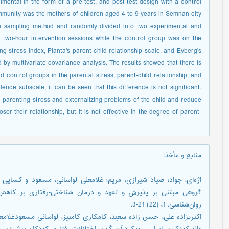
mental in the form of a pre-test, and post-test design with a control
munity was the mothers of children aged 4 to 9 years in Semnan city
le sampling method and randomly divided into two experimental and
 two-hour intervention sessions while the control group was on the
ng stress index, Pianta's parent-child relationship scale, and Eyberg's
 by multivariate covariance analysis. The results showed that there is
 control groups in the parental stress, parent-child relationship, and
ence subscale, it can be seen that this difference is not significant.
parenting stress and externalizing problems of the child and reduce
er their relationship, but it is not effective in the degree of parent-
منابع و مأخذ
:
گروهی مبتنی بر پذیرش و تعهد و درمان شناختی-رفتاری بر کاهش 
روان‌شناسی. 1، (22) 21-3.
اکبری‏زاده علی، حسن زاده سعید، کامکاری کامبیز، لواسانی مسعودغلا