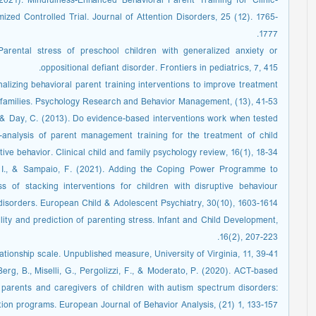
2021). Mindfulness-Enhanced Behavioral Parent Training for Clinic-
ed Controlled Trial. Journal of Attention Disorders, 25 (12). 1765-
1777.
arental stress of preschool children with generalized anxiety or
oppositional defiant disorder. Frontiers in pediatrics, 7, 415.
alizing behavioral parent training interventions to improve treatment
families. Psychology Research and Behavior Management, (13), 41-53.
., & Day, C. (2013). Do evidence-based interventions work when tested
-analysis of parent management training for the treatment of child
tive behavior. Clinical child and family psychology review, 16(1), 18-34.
n, I., & Sampaio, F. (2021). Adding the Coping Power Programme to
s of stacking interventions for children with disruptive behaviour
disorders. European Child & Adolescent Psychiatry, 30(10), 1603-1614.
ility and prediction of parenting stress. Infant and Child Development,
16(2), 207-223.
ationship scale. Unpublished measure, University of Virginia, 11, 39-41.
Berg, B., Miselli, G., Pergolizzi, F., & Moderato, P. (2020). ACT-based
n parents and caregivers of children with autism spectrum disorders:
on programs. European Journal of Behavior Analysis, (21) 1, 133-157.