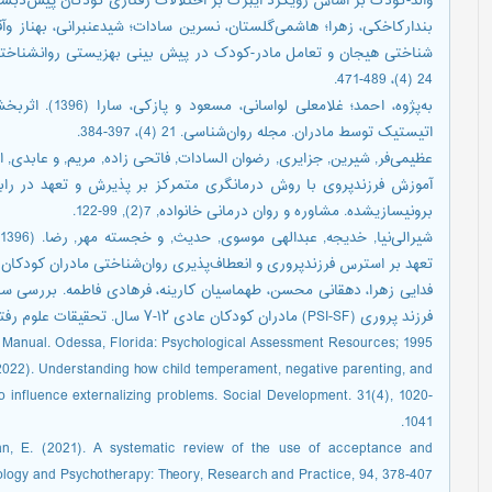
والد-کودک بر اساس رویکرد آیبرگ بر اختلالات رفتاری کودکان پیش‌‎دبستانی. فصلنامه كودكان استثنايي ۱۳۹۸; ۱۹ (۳) :۶۰-۴۹
شناختی هیجان و تعامل مادر-کودک در پیش بینی بهزیستی روانشناختی 
24 (4)، 489-471.
اتیستیک توسط مادران. مجله روان‌شناسی. 21 (4)، 397-384.
آموزش فرزندپروی با روش درمانگری متمرکز بر پذیرش و تعهد در راب
برونی‎سازی‎شده. مشاوره و روان درمانی خانواده, 7(2), 99-122.
ش
تعهد بر استرس فرزندپروری و انعطاف‌پذیری روان‌شناختی مادران کودکان 
فدایی زهرا، دهقانی محسن، طهماسیان کارینه، فرهادی فاطمه. بررسی سا
فرزند پروری (PSI-SF) مادران کودکان عادی ۱۲-۷ سال. تحقیقات علوم رفتاری ۱۳۸۹; ۸ (۲)
l Manual. Odessa, Florida: Psychological Assessment Resources; 1995.
2022). Understanding how child temperament, negative parenting, and
 to influence externalizing problems. Social Development. 31(4), 1020-
1041.
an, E. (2021). A systematic review of the use of acceptance and
logy and Psychotherapy: Theory, Research and Practice, 94, 378-407.