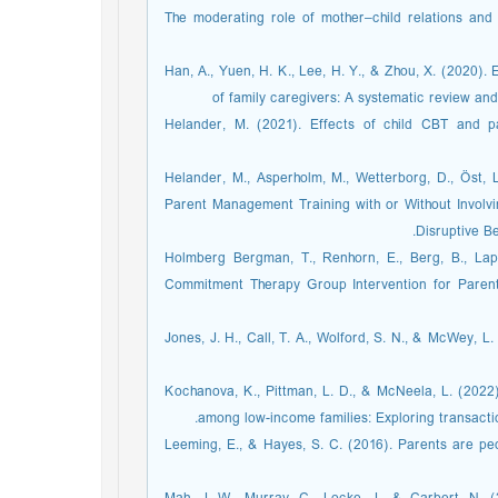
The moderating role of mother–child relations and
Han, A., Yuen, H. K., Lee, H. Y., & Zhou, X. (2020
of family caregivers: A systematic review and
Helander, M. (2021). Effects of child CBT and pa
Helander, M., Asperholm, M., Wetterborg, D., Öst, L.
Parent Management Training with or Without Involvin
Disruptive B
Holmberg Bergman, T., Renhorn, E., Berg, B., Lapp
Commitment Therapy Group Intervention for Parents o
Jones, J. H., Call, T. A., Wolford, S. N., & McWey, L
Kochanova, K., Pittman, L. D., & McNeela, L. (2022)
among low-income families: Exploring transacti
Leeming, E., & Hayes, S. C. (2016). Parents are peop