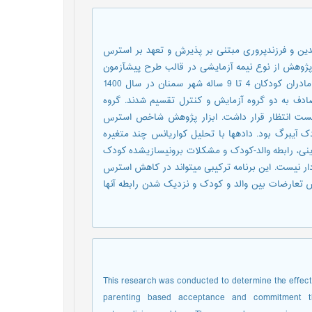
ین و فرزندپروری مبتنی بر پذیرش و تعهد بر استرس
والدگری، رابطه والد-کودک و مشکلات برونی‎سازی‎شده کودک انجام شد. پژوهش از نوع نیمه آزمایشی در قالب طرح پیش‎آزمون
پس‎آزمون همراه با گروه کنترل و پیگیری سه ماهه بود. جامعه پژوهش مادران کودکان 4 تا 9 ساله شهر سمنان در سال 1400
 تصادف به دو گروه آزمایش و کنترل تقسیم شدند. گروه
 در لیست انتظار قرار داشت. ابزار پژوهش شاخص استرس
ک آیبرگ بود. داده‏ها با تحلیل کواریانس چند متغیره
تحلیل شدند. نتایج نشان داد بین گروه آزمایش و کنترل در استرس والدینی، رابطه والد-کودک و مشکلات برونی‎سازی‎شده کودک
تفاوت معناداری وجود دارد. تنها در زیرمقیاس وابستگی این تفاوت معنادار نیست. این برنامه ترکیبی می‎تواند در کاهش استرس
والدگری و مشکلات برونی‎سازی‎شده کودک اثربخش باشد و موجب کاهش تعارضات بین والد و کودک و نزدیک شدن رابطه آن‎ها
This research was conducted to determine the effec
parenting based acceptance and commitment ther