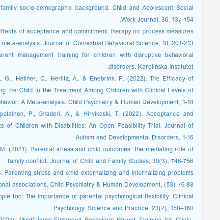
 family socio-demographic background. Child and Adolescent Social
Work Journal, 36, 137-154.
). Effects of acceptance and commitment therapy on process measures
 meta-analysis. Journal of Contextual Behavioral Science, 18, 201-213
rent management training for children with disruptive behavioral
disorders. Karolinska Institutet.
 G., Hellner, C., Herlitz, A., & Enebrink, P. (2022). The Efficacy of
g the Child in the Treatment Among Children with Clinical Levels of
ehavior: A Meta-analysis. Child Psychiatry & Human Development, 1-18.
alainen, P., Ghaderi, A., & Hirvikoski, T. (2022). Acceptance and
f Children with Disabilities: An Open Feasibility Trial. Journal of
Autism and Developmental Disorders, 1-16.
. M. (2021). Parental stress and child outcomes: The mediating role of
family conflict. Journal of Child and Family Studies, 30(3), 746-756
. Parenting stress and child externalizing and internalizing problems
onal associations. Child Psychiatry & Human Development, (53) 76-88.
le too: The importance of parental psychological flexibility. Clinical
Psychology: Science and Practice, 23(2), 158–160.