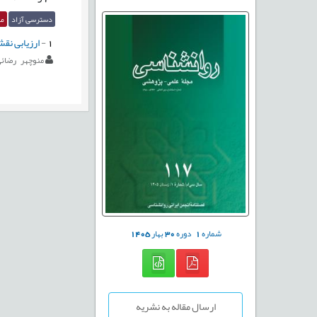
دسترسی آزاد
مق
1
-
ارزیابی نق
منوچهر رضائ
شماره
1
دوره
30
بهار
1405
ارسال مقاله به نشریه