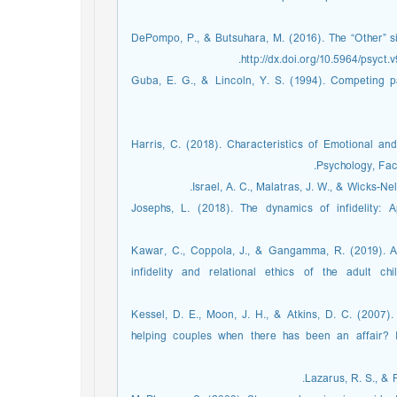
DePompo, P., & Butsuhara, M. (2016). The “Other” sid,
Guba, E. G., & Lincoln, Y. S. (1994). Competing pa
Harris, C. (2018). Characteristics of Emotional and
Psychology, Facu
Israel, A. C., Malatras, J. W., & Wicks.‏
Josephs, L. (2018). The dynamics of infidelity: 
Kawar, C., Coppola, J., & Gangamma, R. (2019). A
infidelity and relational ethics of the adult c
Kessel, D. E., Moon, J. H., & Atkins, D. C. (2007)
helping couples when there has been an affair? In
Lazarus, R. S., & 