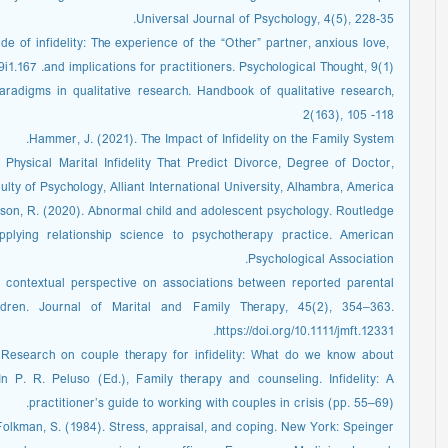
Universal Journal of Psychology, 4(5), 228-35.
‏ e of infidelity: The experience of the “Other” partner, anxious love
and implications for practitioners. Psychological Thought, 9(1).‏ http://dx.doi.org/10.5964/psyct.v9i1.167.
radigms in qualitative research. Handbook of qualitative research,
2(163), 105 -118
Hammer, J. (2021). The Impact of Infidelity on the Family System.‏
 Physical Marital Infidelity That Predict Divorce, Degree of Doctor,
lty of Psychology, Alliant International University, Alhambra, America.
-Nelson, R. (2020). Abnormal child and adolescent psychology. Routledge
Applying relationship science to psychotherapy practice. American
Psychological Association.‏
 contextual perspective on associations between reported parental
hildren. Journal of Marital and Family Therapy, 45(2), 354–363.
https://doi.org/10.1111/jmft.12331.
. Research on couple therapy for infidelity: What do we know about
 P. R. Peluso (Ed.), Family therapy and counseling. Infidelity: A
practitioner’s guide to working with couples in crisis (pp. 55–69).
Folkman, S. (1984). Stress, appraisal, and coping. New York: Speinger.