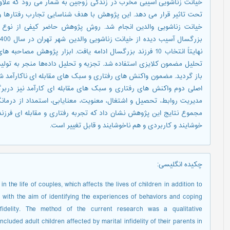
خیانت زناشویی آسیبی مخرب در زندگی زوجین به شمار می رود که علاوه ب
تحت تاثیر قرار می دهد. این پژوهش با هدف شناسایی تجارب رفتارها و
خیانت زناشویی والدین انجام شد. روش پژوهش حاضر کیفی از نوع پ
نهایتاً انتخاب 10 فرزند بزرگسال ادامه یافت. ابزار پژوهش مص
باز گردید. مضمون واکنش های رفتاری و سبک های مقابله ای ناکارآمد شا
اصلی دوم واکنش های رفتاری و سبک های مقابله ای کارآمد نیز دربرگ
مدیریت روابط، تحصیل و اشتغال، معنویت، معنایابی، استمداد از درما
مجموع نتایج این پژوهش نشان داد که تجربه رفتاری و مقابله ای فرزند
خوشایند و کاربردی و هم ناخوشایند و قابل تغییر است.
چکیده انگلیسی
:
n the life of couples, which affects the lives of children in addition to
with the aim of identifying the experiences of behaviors and coping
nfidelity. The method of the current research was a qualitative
cluded adult children affected by marital infidelity of their parents in