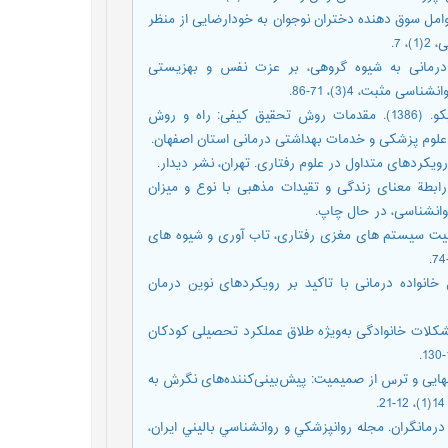
عد، زهرا. (1399). کاوشی کیفی در عوامل سوق دهنده دختران نوجوان به خودارضایی از منظر
 7.
و حمیدی، امید. (1397). اثربخشی معنادرمانی به شیوه گروهی، بر عزت نفس و بهزیستی
ثبت، 4(3)، 71-86.
انصاری، مریم؛ یارمحمدیان، محمدحسین؛ یوسفی، علیرضا؛ و یمانی، نیکو. (1386). مقدمات روش تحقیق کیفی: راه و روش
 علوم پزشکی و خدمات بهداشتی درمانی استان اصفهان.
اده، خدیجه‌سادات؛ احمدی، خدابخش، و نوابی‌نژاد، شکوه. (1401). رابطة معنای زندگی و تقیدات مذهبی با نوع و میزان
انشناسی، در حال چاپ.
یم. (1396). مقایسه ی الگوی فعالیت سیستم های مغزی رفتاری، تاب آوری و شیوه های
اسمن. (1394). نظریه¬های و اصول خانواده درمانی با تاکید بر رویکردهای نوین درمان
 باقري‌پياز‌آبادي، زهرا. (1401). بررسی تاثیر مشکلات خانوادگی به‌ویژه طلاق عملکرد تحصیلی کودکان
 ناگویی هیجانی، احساس تنهایی و ترس از صمیمیت: پیش‌بینی‌کننده‌های نگرش به
اشویی: چالش فراروی درمانگران. مجله روانپزشكي و روانشناسي باليني ايران،