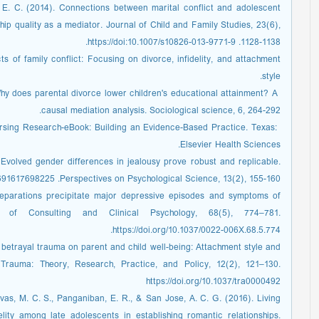
, E. C. (2014). Connections between marital conflict and adolescent
hip quality as a mediator. Journal of Child and Family Studies, 23(6),
1128-1138.‏ https://doi:10.1007/s10826-013-9771-9.
ts of family conflict: Focusing on divorce, infidelity, and attachment
style.
‏ Why does parental divorce lower children's educational attainment? A
causal mediation analysis. Sociological science, 6, 264-292.
‏ ursing Research-eBook: Building an Evidence-Based Practice. Texas
Elsevier Health Sciences.
: Evolved gender differences in jealousy prove robust and replicable.
Perspectives on Psychological Science, 13(2), 155-160.‏ https://doi.org/10.1177/1745691617698225.
 separations precipitate major depressive episodes and symptoms of
l of Consulting and Clinical Psychology, 68(5), 774–781.
https://doi.org/10.1037/0022-006X.68.5.774.
 betrayal trauma on parent and child well-being: Attachment style and
 Trauma: Theory, Research, Practice, and Policy, 12(2), 121–130.
https://doi.org/10.1037/tra0000492
ivas, M. C. S., Panganiban, E. R., & San Jose, A. C. G. (2016). Living
lity among late adolescents in establishing romantic relationships.