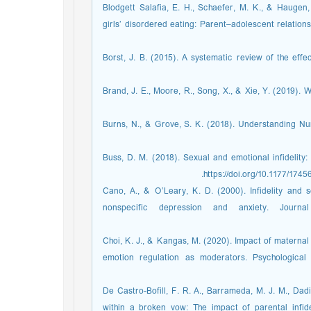
Blodgett Salafia, E. H., Schaefer, M. K., & Haugen
girls’ disordered eating: Parent–adolescent relations
Borst, J. B. (2015). A systematic review of the effec
Brand, J. E., Moore, R., Song, X., & Xie, Y. (2019). 
Burns, N., & Grove, S. K. (2018). Understanding N:
Buss, D. M. (2018). Sexual and emotional infidelity
Cano, A., & O’Leary, K. D. (2000). Infidelity and
nonspecific depression and anxiety. Journa
Choi, K. J., & Kangas, M. (2020). Impact of maternal
emotion regulation as moderators. Psychological
De Castro-Bofill, F. R. A., Barrameda, M. J. M., Dad
within a broken vow: The impact of parental infide