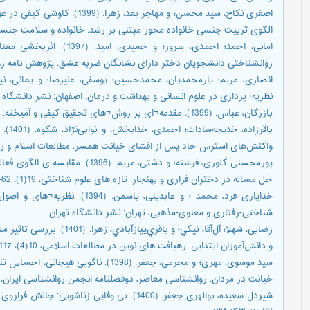
اصغری نکاح، سید محسن؛ و مهاجر ب
الگوی تربیت جنسی خانواده محور مبتنی بر رشد. خانواده و سلامت جنسی، 2(1)،
امانی، احمد؛ احمدی، سرور؛ 
روانشناختی دانشجویان دختر دارای نشانگان ضربه عشق. پژوهش نامه روانشناسی م
نظریه¬پردازی در علوم انسانی و بهداشت و درمان، اصفهان: نشر دانشگاه
بازرگان، عباس. (1399). مقدمه¬ای بر روش¬های تحقیق کیفی و آمیخته: رویکردهای متداول در علوم رفتاری. تهران، نشر دیدار.
باقرز
واکنش‌های استرس حاد پس از افشای خیانت همسر. مطالعات اسلام و رو
پورمحسنی کلوری، فرشته؛ و دشتی، مر
حل مساله در دختران فراری و بهنجار. تازه های علوم شناختی، 19(1)، 62-74.
خدایاری فرد، محمد ؛ و عابدینی، ی
شناختی-رفتاری و معنوی-مذهبی، تهران: نشر دانشگاه تهران.
رضایی، ‌شهلا؛ آل‌آقا، ‌نيکي؛ و
و دانش‌آموزان ابتدایی. رهیافت های نوین در مطالعات اسلامی، 10(4)، 117-130.
سید موسوی، مهری؛ و محرمی، جعفر. (1398).
خیانت در مردان. روانشناسی معاصر، دوفصلنامه انجمن روانشناسی ایران، 14(1)، 12-21.
شیردل سعیده، بوالهری جعفر. (1400). بی وفایی زن