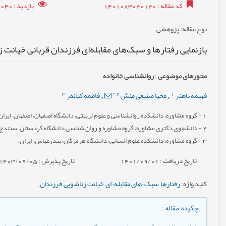
کد مقاله
: 1401083040140
بازدید
: 6040
نوع مقاله
: پژوهشی
بازنمایی رفتارها و سبک‌های مقابله‌ای فرزندان قربانی خیانت 
محورهای موضوعی
:
روانشناسی خانواده
3
*
2
1
فهیمه باهنر
محیا صنیعی منش
فاطمه کیانفر
,
,
1
- گروه مشاوره، دانشکده روان‏شناسی و علوم تربیتی، دانشگاه اصفهان، اصفهان، ایران
2
- دانشجوی دکتری مشاوره، گروه مشاوره و روان شناسی،دانشگاه کردستان، سنندج،
3
- گروه مشاوره، دانشکده علوم انسانی، دانشگاه هرمزگان، بندرعباس، ایران.
تاریخ دریافت : 1401/09/01
تاریخ پذیرش : 1403/09/05
کلید واژه
:
رفتارها
,
سبک¬های مقابله¬ای
,
خیانت زناشویی
,
فرزندان
,
چکیده مقاله
: