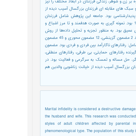
ر زن و شوهر، زندگی فرزندان در ابعاد مختلف را نیز
 سبک های مقابله ای فرزندان بزرگسال آسیب دیده از
دیدارشناسی بود. جامعه این پژوهش شامل فرزندان
بزرگسال آسیب دیده از خیانت زناشویی والدین شهر تهران در سال 1400 بود. نمونه گیری به صورت هدفمند و تا مرز اشباع و
احبه های عمیق بود. به منظور تجزیه و تحلیل داده‌ها از روش
تحلیل مضمون کلایزی استفاده شد. تجزیه و تحلیل داده‌ها منجر به تولید 2 مضمون گزینشی، 12 مضمون محوری و 45 مضمون
مل: رفتارهای ناکارآمد بین فردی و فردی بود. مضمون
یرنده رفتارهای حمایتی، بی طرفی، رفتارهای منطقی،
نگر، حل مساله و تمسک به سرگرمی و فعالیت بود. در
ان بزرگسال آسیب دیده از خیانت زناشویی والدین هم
Marital infidelity is considered a destructive damage i
the husband and wife. This research was conducted 
styles of adult children affected by parental i
phenomenological type. The population of this study in