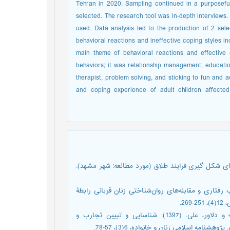
Tehran in 2020. Sampling continued in a purposeful 
selected. The research tool was in-depth interviews.
used. Data analysis led to the production of 2 se
behavioral reactions and ineffective coping styles in
main theme of behavioral reactions and effective co
behaviors; it was relationship management, educatio
therapist, problem solving, and sticking to fun and ac
and coping experience of adult children affected 
مطالعه‌ی زمینه ها و بسترهای شکل گیری فرایند طلاق (مورد مطالعه: شهر مشهد).
الهه؛ و باهنر، فهمیه. (1400). تبیین تجارب رفتاری و مقابله‌های روان‌شناختی زنان قربانی رابطۀ
2.
آسایش، محمدحسن؛ فرح بخش، کیومرث؛ سلیمی بجستانی، حسین؛ و دلاور، علی. (1397). شناسایی و تبیین تجارب و
اسلامی زنان‌ و‌ خانواده، 6(3)، 57-78.