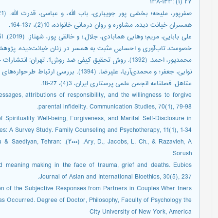
۲۷ (۱) :۱۴۳-۱۳۸
همسران خیانت دیده. مشاوره و روان درمانی خانواده، 10(2)، 137-164.
علی باب
خصومت، تاب‌آوری و احساس مثبت به همسر در زنان خیانت‌دیده. پژوهش نامه روا
محمدپور، احمد. (1392). روش تحقیق کیفی ضد روش1. تهران: انتشارات جامعه شناسان.
نوابی، جعفر؛ و محمدی‌آریا، علیرضا. (1394). ب
متاهل. فصلنامه انجمن علمی پرستاری ایران، 3(4)، 27-18.
sages, attributions of responsibility, and the willingness to forgive
parental infidelity. Communication Studies, 70(1), 79-98.‏
 Spirituality Well-being, Forgiveness, and Marital Self-Disclosure in
ouples: A Survey Study. Family Counseling and Psychotherapy, 11(1), 1-34
Serkisiyan, Niku & Saediyan, Tehran:
Sorush
nd meaning making in the face of trauma, grief and deaths. Eubios
Journal of Asian and International Bioethics, 30(5), 237.‏
on of the Subjective Responses from Partners in Couples Wher tners
Has Occurred. Degree of Doctor, Philosophy, Faculty of Psychology the
City University of New York, America