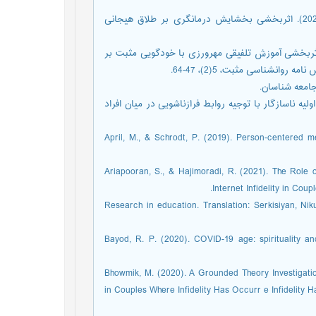
صفرپور، ملیحه؛ بخشی پور جویباری، باب الله، و عباسی، قدرت الله. (2021). اثربخشی بخشایش درمانگری بر طلاق هیجانی
ایی، مریم؛ وهابی همابادی، جلال,؛ و خالقی پور، شهناز. (2019). اثربخشی آموزش تلفیقی مهرورزی با خودگویی مثبت بر
نشناسی مثبت، 5(2)، 47-64.
ررسی ارتباط طرحواره‌های اولیه ناسازگار با توجیه روابط فرازناشویی در میان افراد
April, M., & Schrodt, P. (2019). Person-centered mes
Ariapooran, S., & Hajimoradi, R. (2021). The Role of
Internet Infidelity in C.‏
Ary, D., Jacobs, L. Ch., & Razavieh, A. (٢٠٠٠). Research in education. Translation: 
Bayod, R. P. (2020). COVID-19 age: spirituality a
Bhowmik, M. (2020). A Grounded Theory Investigati
in Couples Where Infidelity Has Occurr e Infidelity 