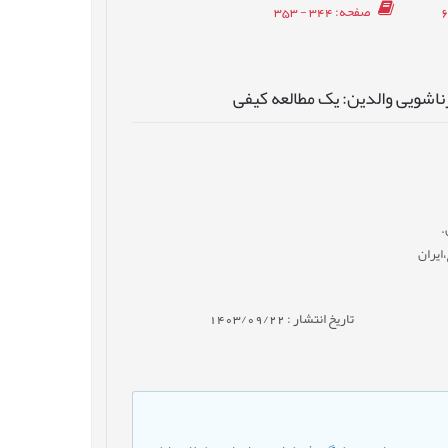
صفحه
: 344 - 353
زناشویی والدین: یک مطالعه کیفی
.
ایران
تاریخ انتشار : 1403/09/22