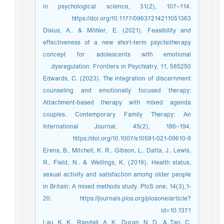
in psychological science, 31(2), 107–114.
https://doi.org/10.1177/09637214211051363
Dixius, A.. & Möhler, E. (2021). Feasibility and
effectiveness of a new short-term psychotherapy
concept for adolescents with emotional
dysregulation. Frontiers in Psychiatry, 11, 585250.
Edwards, C. (2023). The integration of discernment
counseling and emotionally focused therapy:
Attachment-based therapy with mixed agenda
couples. Contemporary Family Therapy: An
International Journal, 45(2), 186–194.
https://doi.org/10.1007/s10591-021-09610-9
Erens, B.. Mitchell, K. R.. Gibson, L.. Datta, J.. Lewis,
R.. Field, N.. & Wellings, K. (2019). Health status,
sexual activity and satisfaction among older people
in Britain: A mixed methods study. PloS one, 14(3),1-
20. https://journals.plos.org/plosone/article?
id=10.1371
Lau, K. K.. Randall, A. K.. Duran, N. D.. & Tao, C.