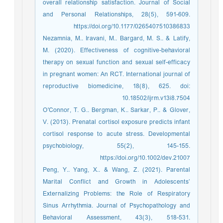
overall relationship satisfaction. Journal of Social
and Personal Relationships, 28(5), 591-609.
https://doi.org/10.1177/0265407510386833
Nezamnia, M.. Iravani, M.. Bargard, M. S.. & Latify,
M. (2020). Effectiveness of cognitive-behavioral
therapy on sexual function and sexual self-efficacy
in pregnant women: An RCT. International journal of
reproductive biomedicine, 18(8), 625. doi:
10.18502/ijrm.v13i8.7504
O'Connor, T. G.. Bergman, K.. Sarkar, P.. & Glover,
V. (2013). Prenatal cortisol exposure predicts infant
cortisol response to acute stress. Developmental
psychobiology, 55(2), 145-155.
https://doi.org/10.1002/dev.21007
Peng, Y.. Yang, X.. & Wang, Z. (2021). Parental
Marital Conflict and Growth in Adolescents’
Externalizing Problems: the Role of Respiratory
Sinus Arrhythmia. Journal of Psychopathology and
Behavioral Assessment, 43(3), 518-531.