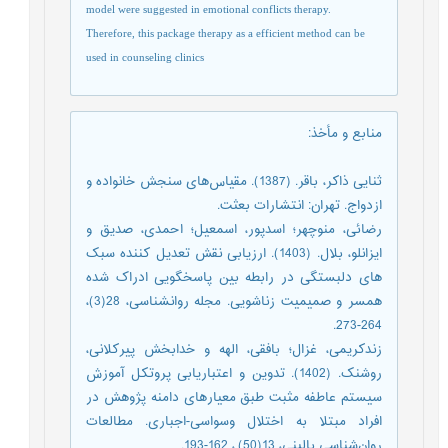
model were suggested in emotional conflicts therapy.
Therefore, this package therapy as a efficient
method
can be
used in counseling clinics
منابع و مأخذ
:
ثنایی ذاکر، باقر. (1387). مقیاس‌‌های سنجش خانواده و
ازدواج. تهران: انتشارات بعثت.
رضائی، منوچهر؛ اسدپور، اسمعیل؛ احمدی، صدیق و
ایزانلو، بلال. (1403). ارزیابی نقش تعدیل کننده سبک
های دلبستگی در رابطه بین پاسخگویی ادراک شده
همسر و صمیمیت زناشویی. مجله روانشناسی، 28(3)،
264-273.
زندکریمی، غزال؛ بافقی، الهه و خدابخش پیرکلانی،
روشنک. (1402). تدوین و اعتباریابی پروتکل آموزش
سیستم عاطفه مثبت طبق معیارهای دامنه پژوهش در
افراد مبتلا به اختلال وسواسی-اجباری. مطالعات
روان‌شناسی بالینی، 13(50),، 162-193.