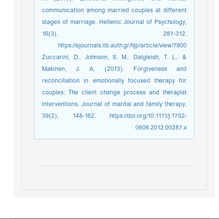
communication among married couples at different
stages of marriage. Hellenic Journal of Psychology,
16(3), 287-312.
https://ejournals.lib.auth.gr/hjp/article/view/7900
Zuccarini, D.. Johnson, S. M.. Dalgleish, T. L.. &
Makinen, J. A. (2013). Forgiveness and
reconciliation in emotionally focused therapy for
couples: The client change process and therapist
interventions. Journal of marital and family therapy,
39(2), 148-162. https://doi.org/10.1111/j.1752-
0606.2012.00287.x