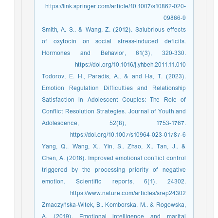
https://link.springer.com/article/10.1007/s10862-020-
09866-9
Smith, A. S.. & Wang, Z. (2012). Salubrious effects
of oxytocin on social stress-induced deficits.
Hormones and Behavior, 61(3), 320-330.
https://doi.org/10.1016/j.yhbeh.2011.11.010
Todorov, E. H., Paradis, A., & and Ha, T. (2023).
Emotion Regulation Difficulties and Relationship
Satisfaction in Adolescent Couples: The Role of
Conflict Resolution Strategies. Journal of Youth and
Adolescence, 52(8), 1753-1767.
https://doi.org/10.1007/s10964-023-01787-6
Yang, Q.. Wang, X.. Yin, S.. Zhao, X.. Tan, J.. &
Chen, A. (2016). Improved emotional conflict control
triggered by the processing priority of negative
emotion. Scientific reports, 6(1), 24302.
https://www.nature.com/articles/srep24302
Zmaczyńska-Witek, B.. Komborska, M.. & Rogowska,
A. (2019). Emotional intelligence and marital