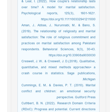
& Leal, I. (2022). How couple’s relationship lasts
over time? A model for marital satisfaction.
Psychological reports, 125(3), 1601-1627.
https://doi.org/10.1177/00332941211000
Aman, J.. Abbas, J.. Nurunnabi, M.. & Bano, S.
(2019). The relationship of religiosity and marital
satisfaction: The role of religious commitment and
practices on marital satisfaction among Pakistani
respondents. Behavioral Sciences, 9(3), 30-43.
https://doi.org/10.3390/bs9030030
Creswell, J. W.. & Creswell, J. D.(2018). Qualitative,
quantitative, and mixed methods approaches+ a
crash course in statistics. Sage publications,
Michigan.
Cummings, E. M.. & Davies, P. T. (2010). Marital
conflict and children: an emotional security
perspective. Guilford Press.
Cuthbert, B. N. (2022). Research Domain Criteria
(RDoC): Progress and potential. Current directions