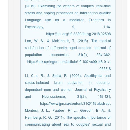
(2019). Examining the effects of couples’ real-time
stress and coping processes on interaction quality:
Language use as a mediator. Frontiers in
Psychology, 9, 1-14.
https://doi.org/10.3389/fpsyg.2018.02598
Lee, W. S.. & McKinnish, T. (2018). The marital
satisfaction of differently aged couples. Journal of
population economics, 31(2), 337-362.
https://link.springer.com/article/10.1007/s00148-017-
0658-8
Li, C.-s. R.. & Sinha, R. (2006). Alexithymia and
stress-induced brain activation in cocaine-
dependent men and women. Journal of Psychiatry
and Neuroscience, 31(2), 115-121.
https://www.jpn.ca/content/31/2/115.abstract
Montesi, J. L.. Fauber, R. L.. Gordon, E. A.. &
Heimberg, R. G. (2011). The specific importance of
communicating about sex to couples’ sexual and