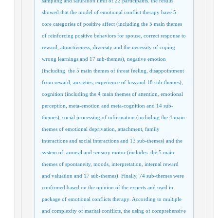
sampling and saturation limit of 22 participants. the results
showed that the model of emotional conflict therapy have 5
core categories of positive affect (including the 5 main themes
of reinforcing positive behaviors for spouse, correct response to
reward, attractiveness, diversity and the necessity of coping
wrong learnings and 17 sub-themes), negative emotion
(including
the 5 main themes of threat feeling, disappointment
from reward, anxieties, experience of loss and 18 sub-themes),
cognition (including the 4 main themes of attention, emotional
perception, meta-emotion and meta-cognition and 14 sub-
themes), social processing of information (including the 4 main
themes of emotional deprivation, attachment, family
interactions and social interactions and 13 sub-themes) and the
system of
arousal and sensory motor (includes
the 5 main
themes of spontaneity, moods, interpretation, internal reward
and valuation and 17 sub-themes). Finally, 74 sub-themes were
confirmed based on the opinion of the experts and used in
package of emotional conflicts therapy
. According to multiple
and complexity of
marital conflicts, the using of comprehensive