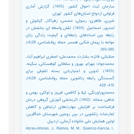
سازمان ثبت احوال کشور. (1403). گزارش آماری
فراوانی ازدواج استان‌های کشور. تهران.
شیری، طاهری؛ رسولی، محسن؛ زهراکار، کیانوش و
اسدپور، اسماعیل. (1403). نقش واسطه ای بخشش در
رابطه بین اسنادهای رابطه‌ای و کیفیت زندگی زنان
مواجه با پیمان شکنی همسر. مجله روانشناسی، 28(4)،
385-393.
صلایانی، فائزه؛ بشارت، محمدعلی؛ اصغری ابراهیم آباد،
محمدجواد؛ مهرام، بهروز و سلطانی کوهستانی، سکینه.
(1403). تدوین و اعتباریابی بسته تلفیقی برای
گسستگی رابطه زناشویی. مجله روانشناسی، 28(4)،
415- 426.
محمدپوراورنگی، لیلا و کاظمی، فیروز و توکلی، بهمن و
شاهی، سمانه. (1402). اثربخشی آموزش گروهی درمان
فراشناخت بر افزایش مهارت‌‌های ارتباطی و کاهش
تعارضات زناشویی در بین زوجین شهرستان خداآفرین.
اولین همایش ملی خانواده آرمانی، اردبیل.
Abreu-Afonso, J.. Ramos, M. M.. Queiroz-Garcia, I..