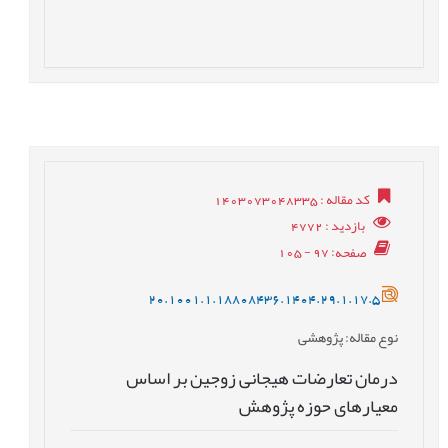
کد مقاله
: 1403073048335
بازدید
: 4772
صفحه
: 97 - 105
20.1001.1.18808436.1404.29.1.17.5
نوع مقاله
: پژوهشی
درمان تعارضات هیجانی زوجین بر اساس
معیارهای حوزه پژوهش