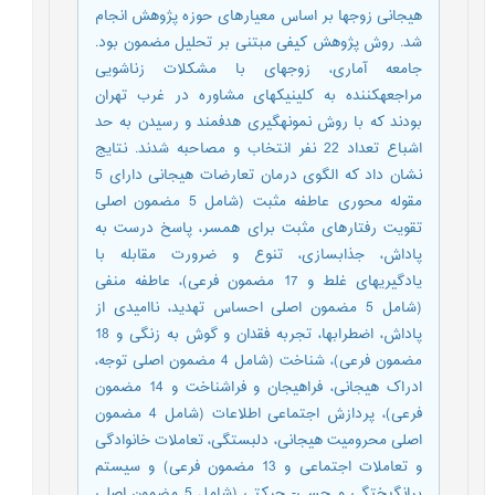
هیجانی زوج‎ها بر اساس معیارهای حوزه پژوهش انجام
شد. روش پژوهش کیفی مبتنی بر تحلیل مضمون بود.
جامعه آماری، زوج‎های با مشکلات زناشویی
مراجعهکننده به کلینیکهای مشاوره در غرب تهران
بودند که با روش نمونهگیری هدفمند و رسیدن به حد
اشباع تعداد 22 نفر انتخاب و مصاحبه شدند. نتایج
نشان داد که الگوی درمان تعارضات هیجانی دارای 5
مقوله محوری عاطفه مثبت (شامل 5 مضمون اصلی
تقویت رفتارهای مثبت برای همسر، پاسخ درست به
پاداش، جذابسازی، تنوع و ضرورت مقابله با
یادگیریهای غلط و 17 مضمون فرعی)، عاطفه منفی
(شامل 5 مضمون اصلی احساس تهدید، ناامیدی از
پاداش، اضطرابها، تجربه فقدان و گوش به زنگی و 18
مضمون فرعی)، شناخت (شامل 4 مضمون اصلی توجه،
ادراک هیجانی، فراهیجان و فراشناخت و 14 مضمون
فرعی)، پردازش اجتماعی اطلاعات (شامل 4 مضمون
اصلی محرومیت هیجانی، دلبستگی، تعاملات خانوادگی
و تعاملات اجتماعی و 13 مضمون فرعی) و سیستم
برانگیختگی و حسی- حرکتی (شامل 5 مضمون اصلی