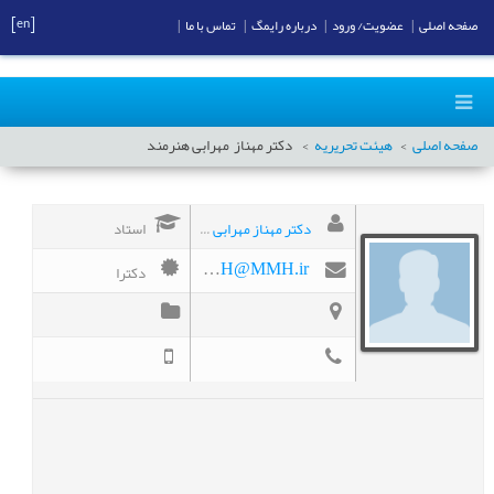
[en]
صفحه اصلی
|
عضویت/ ورود
|
درباره رایمگ
|
تماس با ما
|
صفحه اصلی
هیئت تحریریه
دکتر مهناز
مهرابی هنرمند
دکتر مهناز مهرابی هنرمند
استاد
دکترا
MMH@MMH.ir