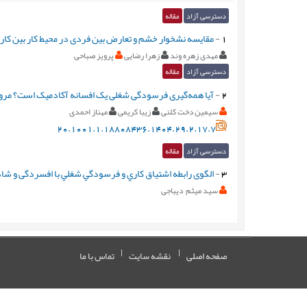
دسترسی آزاد
مقاله
1
-
مقایسه نشخوار خشم و تعارض بین فردی در محیط کار بین کارک
مهدی زهره وند
زهرا رضایی
پرویز صباحی
دسترسی آزاد
مقاله
2
-
آیا همه‌گیری فرسودگی شغلی یک افسانه آکادمیک است؟ مرور
سیمین دخت کلنی
زیبا کریمی
مهناز احمدی
20.1001.1.18808436.1404.29.2.17.7
دسترسی آزاد
مقاله
3
-
الگوی رابطه اشتياق کاري و فرسودگي شغلي با افسردگی و شا
سید میثم دیباجی
صفحه اصلی
نقشه سایت
تماس با ما