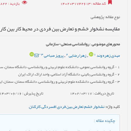
کد مقاله
: 1402031742613
بازدید
: 6822
نوع مقاله
: پژوهشی
مقایسه نشخوار خشم و تعارض بین فردی در محیط کار بین کارک
محورهای موضوعی
:
روانشناسی صنعتی-سازمانی
*
3
2
1
مهدی زهره وند
زهرا رضایی
پرویز صباحی
,
,
1
- گروه روان‏شناسی عمومی، دانشکده علوم تربیتی و روان‏شناسی، دانشگاه سمنان، سمن
2
- گروه روان‏شناسی بالینی، دانشگاه آزاد اسلامی، واحد اراک، اراک، ایران
3
- گروه روان‏شناسی، دانشکده علوم تربیتی و روان‏شناسی، دانشگاه سمنان، سمنان، ای
تاریخ دریافت : 1402/03/17
تاریخ پذیرش : 1403/06/16
کلید واژه
:
نشخوار خشم
,
تعارض بین فردی
,
افسردگی
,
کارکنان
,
چکیده مقاله
: