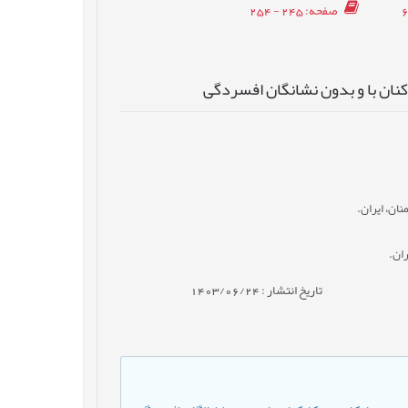
صفحه
: 245 - 254
نان با و بدون نشانگان افسردگی
ان، ایران.
ران.
تاریخ انتشار : 1403/06/24