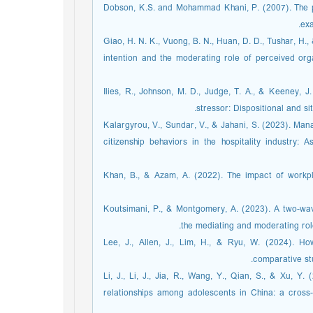
Dobson, K.S. and Mohammad Khani, P. (2007). The p
exa
Giao, H. N. K., Vuong, B. N., Huan, D. D., Tushar, H.,
intention and the moderating role of perceived org
Ilies, R., Johnson, M. D., Judge, T. A., & Keeney, J.
stressor: Dispositional and si
Kalargyrou, V., Sundar, V., & Jahani, S. (2023). Ma
citizenship behaviors in the hospitality industry: 
Khan, B., & Azam, A. (2022). The impact of workpl
Koutsimani, P., & Montgomery, A. (2023). A two-wav
the mediating and moderating role
Lee, J., Allen, J., Lim, H., & Ryu, W. (2024). H
comparative s.‏
Li, J., Li, J., Jia, R., Wang, Y., Qian, S., & Xu, 
relationships among adolescents in China: a cross-