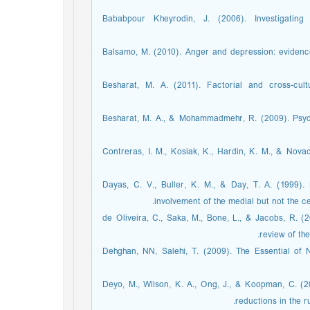
Bababpour Kheyrodin, J. (2006). Investigatin
Balsamo, M. (2010). Anger and depression: evidence 
Besharat, M. A. (2011). Factorial and cross-cul
Besharat, M. A., & Mohammadmehr, R. (2009). Psyc
Contreras, I. M., Kosiak, K., Hardin, K. M., & Nova
Dayas, C. V., Buller, K. M., & Day, T. A. (1999)
involvement of the medial but not the 
de Oliveira, C., Saka, M., Bone, L., & Jacobs, R. (2
review of t.‏
Dehghan, NN, Salehi, T. (2009). The Essential of
Deyo, M., Wilson, K. A., Ong, J., & Koopman, C. (2
reductions in the r