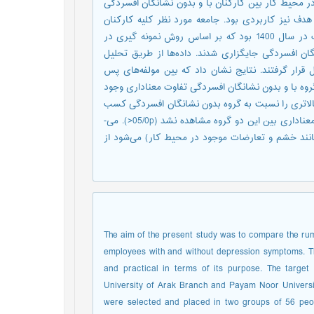
حیط کار بین کارکنان با و بدون نشانگان افسردگی
دف نیز کاربردی بود. جامعه مورد نظر کلیه کارکنان
دانشگاه اراک، دانشگاه آزاد اسلامی واحد اراک و دانشگاه پیام نور اراک در سال 1400 بود که بر اساس روش نمونه گیری در
و گروه 56 نفری با و بدون نشانگان افسردگی جایگزاری شدند. داده‌ها از طریق تحلیل
ر آماری spss-23 مورد تجزیه و تحلیل قرار گرفتند. نتایج نشان داد که بین مولفه‌های پس
روه با و بدون نشانگان افسردگی تفاوت معناداری وجود
 بالاتری را نسبت به گروه بدون نشانگان افسردگی کسب
کرده بودند. بین دو مؤلفه شناختن علت‌ها و تعارض با سرپرست تفاوت معناداری بین این دو گروه مشاهده نشد (05/0p<). می-
انند خشم و تعارضات موجود در محیط کار) می‌شود از
The aim of the present study was to compare the rum
employees with and without depression symptoms. T
and practical in terms of its purpose. The target
University of Arak Branch and Payam Noor Universi
were selected and placed in two groups of 56 peo