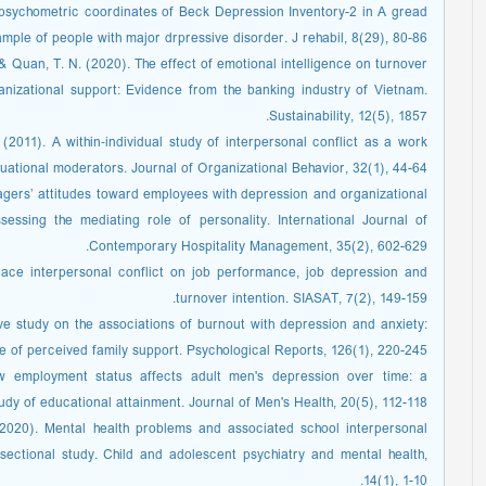
sychometric coordinates of Beck Depression Inventory-2 in A gread
mple of people with major drpressive disorder. J rehabil, 8(29), 80-86.
 & Quan, T. N. (2020). The effect of emotional intelligence on turnover
anizational support: Evidence from the banking industry of Vietnam.
Sustainability, 12(5), 1857.
 (2011). A within‐individual study of interpersonal conflict as a work
tuational moderators. Journal of Organizational Behavior, 32(1), 44-64.
nagers’ attitudes toward employees with depression and organizational
Assessing the mediating role of personality. International Journal of
Contemporary Hospitality Management, 35(2), 602-629.
ace interpersonal conflict on job performance, job depression and
turnover intention. SIASAT, 7(2), 149-159.
e study on the associations of burnout with depression and anxiety:
 of perceived family support. Psychological Reports, 126(1), 220-245.
ow employment status affects adult men's depression over time: a
tudy of educational attainment. Journal of Men's Health, 20(5), 112-118
Y. (2020). Mental health problems and associated school interpersonal
sectional study. Child and adolescent psychiatry and mental health,
14(1), 1-10.