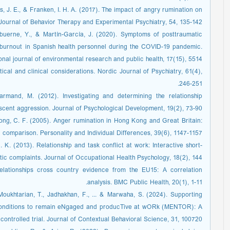
s, J. E., & Franken, I. H. A. (2017). The impact of angry rumination on
Journal of Behavior Therapy and Experimental Psychiatry, 54, 135-142.
lbuerne, Y., & Martín-García, J. (2020). Symptoms of posttraumatic
nd burnout in Spanish health personnel during the COVID-19 pandemic.
onal journal of environmental research and public health, 17(15), 5514.
al and clinical considerations. Nordic Journal of Psychiatry, 61(4),
246-251.
mand, M. (2012). Investigating and determining the relationship
cent aggression. Journal of Psychological Development, 19(2), 73-90.
Wong, C. F. (2005). Anger rumination in Hong Kong and Great Britain:
l comparison. Personality and Individual Differences, 39(6), 1147-1157.
 K. (2013). Relationship and task conflict at work: Interactive short-
c complaints. Journal of Occupational Health Psychology, 18(2), 144.
elationships cross country evidence from the EU15: A correlation
analysis. BMC Public Health, 20(1), 1-11.
 Moukhtarian, T., Jadhakhan, F., ... & Marwaha, S. (2024). Supporting
 conditions to remain eNgaged and producTive at wORk (MENTOR): A
d controlled trial. Journal of Contextual Behavioral Science, 31, 100720