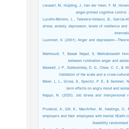
Lievaart, M., Huijding, J., Van der Veen, F. M., Hoven
anger-primed cognitive control. 
Luceño-Moreno, L., Talavera-Velasco, B., García-A
stress, anxiety, depression, levels of resilience a
Internati
Luutonen, S. (2007). Anger and depression—Theoretic
Mahmoudi, T, Basak Nejad, S, Mehrabizadeh Honar
between rumination anger and adoles
Maxwell, J. P., Sukhodolsky, D. G., Chow, C. C., & 
Validation of the scale and a cross-cultura
Meier, L. L., Gross, S., Spector, P. E., & Semmer, N.
term effects on angry mood and somati
Nappo, N. (2020). Job stress and interpersonal r
Prudenzi, A., Gill, K., MacArthur, M., Hastings, O.,
employers and their employees with mental hEalth
feasibility randomise.‏