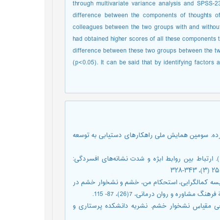
through multivariate variance analysis and SPSS-23 
difference between the components of thoughts of
colleagues between the two groups with and withou
had obtained higher scores of all these components 
difference between these two groups between the tw
(p<0.05). It can be said that by identifying factors
ران افسرده. سومین همایش ملی راهکارهای دستیابی به توسعه
باقری جواد، بیرشک بهروز، دهقانی محمود، اصغر نژاد علی اصغر (1398). ارتباط بین روابط ابژه و شدت نشانه‌های افسردگی:
 علی؛ طاهری، مریم؛ غلامعلی لواسانی، مسعود (1394). مقایسه کمالگرایی، استحکام من، خشم و نشخوار خشم در
ره و روان درمانی، 7(26)، 87- 115.
بررسی ویژگی‌های روانسنجی مقیاس نشخوار خشم. نشریه دانشکده پرستاری و