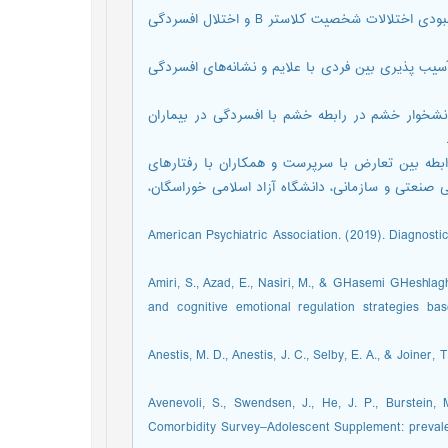
تمنایی فر، شیما؛ محمد خانی، پروانه؛ پورشهباز، عباس (1387)، رابطه همبودی اختلالات شخصیت کلاستر B و اختلال افسردگی
بر؛ تیموری، سعید (1393). بررسی رابطه آسیب پذیری بین فردی با علایم و نشانه‌های افسردگی
(1392). بررسی نقش واسطه‌ای نشخوار خشم در رابطه خشم با افسردگی در بیماران
تعارض تعدیل کننده رابطه بین تعارض با سرپرست و همکاران با رفتارهای
سی صنعتی و سازمانی، دانشگاه آزاد اسلامی خوراسگان،
American Psychiatric Association. (2019). Diagnosti
Amiri, S., Azad, E., Nasiri, M., & GHasemi GHeshlagh
and cognitive emotional regulation strategies base
Anestis, M. D., Anestis, J. C., Selby, E. A., & Joiner
Avenevoli, S., Swendsen, J., He, J. P., Burstein,
Comorbidity Survey–Adolescent Supplement: prevale