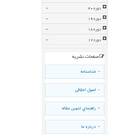
دوره
20
دوره
19
دوره
18
دوره
17
صفحات نشریه
• شناسنامه
• اصول اخلاقی
• راهنماي تدوين مقاله
• درباره ما