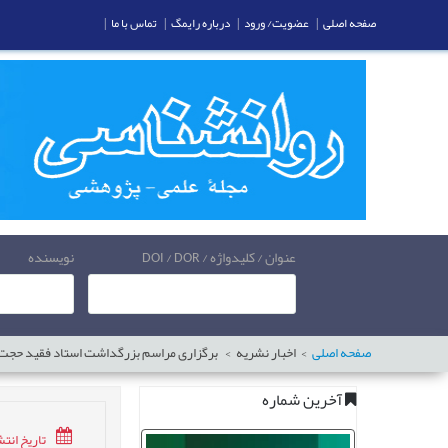
صفحه اصلی
|
عضویت/ ورود
|
درباره رایمگ
|
تماس با ما
|
عنوان / کلیدواژه / DOI / DOR
نویسنده
صفحه اصلی
اخبار نشریه
برگزاری مراسم بزرگداشت استاد فقید حجت الا
آخرین شماره
تاریخ انتشار:6/01