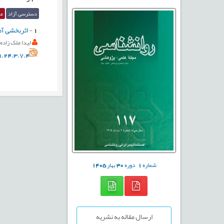
دسترسی آزاد
مق
1
-
اثربخشی آم
لیدا ملک زاده
.24.3.7.4
شماره
1
دوره
30
بهار
1405
ارسال مقاله به نشریه