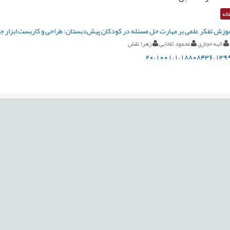
اله
وزش تفکر علمی بر مهارت حل مسئله در کودکان پيش‌دبستان: طراحی و کاربست ابزار 
الهه حجازی
محمود تلخابی
زهرا نقش
20.1001.1.18808436.1399