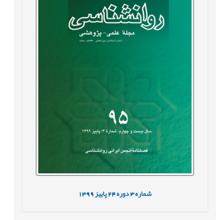
شماره
3
دوره
24
پاییز
1399