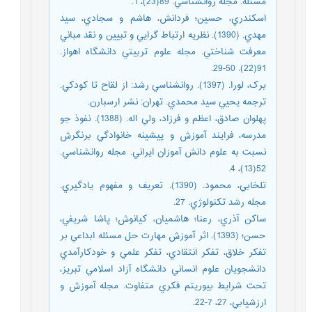
مسئله. مجله روانشناسي. 89(23)، 1.
اسکندري، حسين؛ فردانش، هاشم و سجادي، سيد
مهدي. (1390). نظريه ارتباط گرايي و تبيين و نقد مباني
معرفت شناختي. مجله علوم تربيتي دانشگاه اهواز.
91(22). 50-29.
برک، لورا. (1397). روانشناسي رشد: از لقاح تا کودکي.
ترجمه يحيي سيد محمدي. تهران: نشر ارسبارن.
پهلوان صادق، اعظم و فرزاد، ولي اله. (1388). نفوذ جو
مدرسه، فرايند آموزش و پيشينه خانوادگي برنگرش
نسبت به علوم دانش آموزان ايراني. مجله روانشناسي.
52(13)، 4.
تلخابي، محمود. (1390). تعريف و مفهوم يادگيري.
مجله رشد تکنولوژي. 27.
ساکن آذري، رعنا؛ هاشميان، کيانوش؛ پاشا شريفي،
حسن؛ (1393). اثر آموزش مهارت حل مسئله ابداعي بر
تفکر خلاق، تفکر انتقادي، تفکر علمي و خودکارآمدي
دانشجويان علوم انساني دانشگاه آزاد اسلامي تبريز،
تحت شرايط بيوريتم فکري متفاوت. مجله آموزش و
ارزشيابي، 27، ‏22-7.