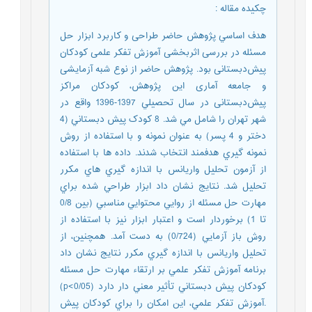
چکیده مقاله
:
هدف اساسي پژوهش حاضر طراحی و کاربرد ابزار حل
مسئله در بررسی اثربخشی آموزش تفکر علمی کودکان
پيش‌دبستانی بود. پژوهش حاضر از نوع شبه آزمايشی
و جامعه آماری اين پژوهش، کودکان مراکز
پيش‌دبستانی در سال تحصيلي 1397-1396 واقع در
شهر تهران را شامل مي شد. 8 کودک پيش دبستاني (4
دختر و 4 پسر) به عنوان نمونه و با استفاده از روش
نمونه گيري هدفمند انتخاب شدند. داده ها با استفاده
از آزمون تحليل واريانس با اندازه گيري هاي مکرر
تحليل شد. نتايج نشان داد ابزار طراحي شده براي
مهارت حل مسئله از روايي محتوايي مناسبي (بين 0/8
تا 1) برخوردار است و اعتبار ابزار نيز با استفاده از
روش باز آزمايي (0/724) به دست آمد. همچنين، از
تحليل واريانس با اندازه گيري مکرر نتايج نشان داد
برنامه آموزش تفکر علمي بر ارتقاء مهارت حل مسئله
کودکان پيش دبستاني تأثير معني دار دارد (p<0/05)
.آموزش تفکر علمي، اين امکان را براي کودکان پيش