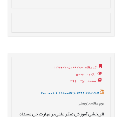
کد مقاله
: 13990705249780
بازدید
: 15703
صفحه
: 351 - 366
20.1001.1.18808436.1399.24.3.7.4
نوع مقاله
: پژوهشی
اثربخشی آموزش تفکر علمی بر مهارت حل مسئله