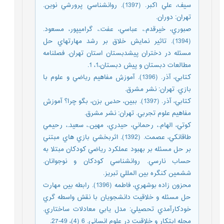
سيف، علي اکبر. (1397). روانشناسي پرورشي نوين.
تهران: دوران.
صبوري، خيرقدم.، عباسي، عفت.، گراميپور، مسعود.
(1394). تاثير نمايش خلاق بر رشد مهارتهاي حل
مسئله در دختران پيشدبستان استان تهران. فصلنامه
مطالعات دبستان و پيش دبستان،1، 1.
کتابي، آذر. (1396). آموزش مفاهيم رياضي و علوم با
بازي. تهران: نشر مشرق.
کتابي، آذر. (1397). ببين، حدس بزن، بگو چرا؟ آموزش
مفاهيم علوم تجربي. تهران: نشر مشرق.
کوتي، الهام.، رحماني، حيدري، مهين.، سعيد.، رحيمي
طاقانکي، عصمت. (1392). اثربخشي بازي هاي مبتني
بر حل مسئله بر بهبود عملکرد رياضي کودکان مبتلا به
حساب نارسي. روانشناسي کودکان و نوجوانان.
ششمين کنگره بين المللي تبريز.
محزون زاده بوشهري، فاطمه (1396). رابطه بين مهارت
حل مسئله و خلاقيت دانشجويان با نقش واسطه گري
خودکارآمدي تحصيلي: مدل يابي معادلات ساختاري.
مجله ابتکار و خلاقيت در علوم انساني. 6 (4)، 49-27.