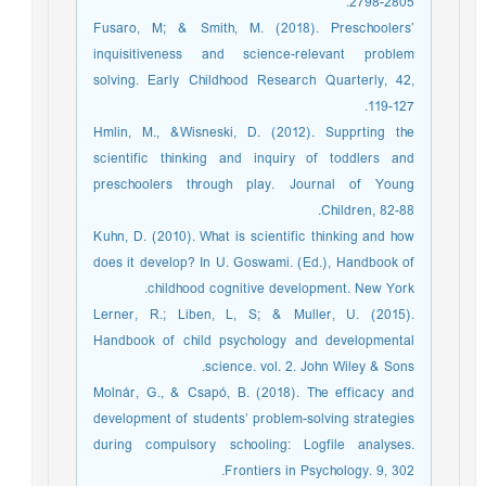
2798-2805.
Fusaro, M; & Smith, M. (2018). Preschoolers’
inquisitiveness and science-relevant problem
solving. Early Childhood Research Quarterly, 42,
119-127.
Hmlin, M., &Wisneski, D. (2012). Supprting the
scientific thinking and inquiry of toddlers and
preschoolers through play. Journal of Young
Children, 82-88.
Kuhn, D. (2010). What is scientific thinking and how
does it develop? In U. Goswami. (Ed.), Handbook of
childhood cognitive development. New York.
Lerner, R.; Liben, L, S; & Muller, U. (2015).
Handbook of child psychology and developmental
science. vol. 2. John Wiley & Sons.
Molnár, G., & Csapó, B. (2018). The efficacy and
development of students’ problem-solving strategies
during compulsory schooling: Logfile analyses.
Frontiers in Psychology. 9, 302.