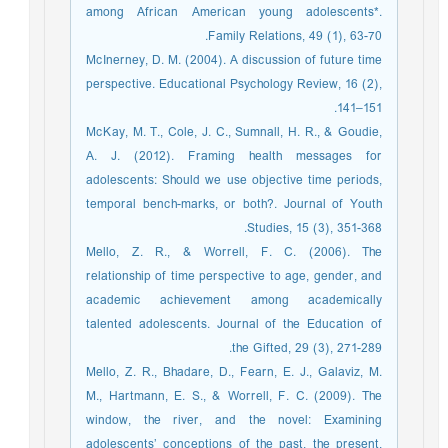
among African American young adolescents*.
Family Relations, 49 (1), 63-70.
McInerney, D. M. (2004). A discussion of future time
perspective. Educational Psychology Review, 16 (2),
141–151.
McKay, M. T., Cole, J. C., Sumnall, H. R., & Goudie,
A. J. (2012). Framing health messages for
adolescents: Should we use objective time periods,
temporal bench-marks, or both?. Journal of Youth
Studies, 15 (3), 351-368.
Mello, Z. R., & Worrell, F. C. (2006). The
relationship of time perspective to age, gender, and
academic achievement among academically
talented adolescents. Journal of the Education of
the Gifted, 29 (3), 271-289.
Mello, Z. R., Bhadare, D., Fearn, E. J., Galaviz, M.
M., Hartmann, E. S., & Worrell, F. C. (2009). The
window, the river, and the novel: Examining
adolescents’ conceptions of the past, the present,