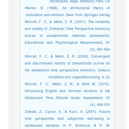
techniques, Sage, Newbury Park, CA.
Weiner, B. (1986). An attributional theory of
motivation and emotion. New York: Springer-Verlag.
Worrell, F. C., & Mello, Z. R. (2007). The reliability
and validity of Zimbardo Time Perspective Inventory
scores in academically talented adolescents.
Educational and Psychological Measurement, 67
(3), 487-504.
Worrell, F. C., & Mello, Z. R. (2009). Convergent
and discriminant validity of timeattitude scores on
the adolescent time perspective Inventory. Diskurs
Kindheits-und Jugendforschung, 4 (2).
Worrell, F. C., Mello, Z. R., & Buhl, M. (2013).
Introducing English and German versions of the
Adolescent Time Attitude Scale. Assessment, 20
(4), 496-510.
Zeleski, Z., Cycon, A., & Kurc, A. (2001). Future
time perspective and subjective well-being in
adolescent samples. In P. Schmuck, & K. M.