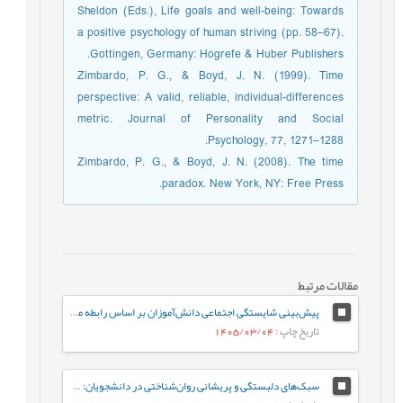
Sheldon (Eds.), Life goals and well-being: Towards
a positive psychology of human striving (pp. 58–67).
Gottingen, Germany: Hogrefe & Huber Publishers.
Zimbardo, P. G., & Boyd, J. N. (1999). Time
perspective: A valid, reliable, individual-differences
metric. Journal of Personality and Social
Psychology, 77, 1271–1288.
Zimbardo, P. G., & Boyd, J. N. (2008). The time
paradox. New York, NY: Free Press.
مقالات مرتبط
پیش‌بینی شایستگی اجتماعی دانش‌آموزان بر اساس رابطه معلم-دانش‌آموز و احساس تعلق به مدرسه: نقش واسطه‌ای تنظیم رفتاری هیجان
تاریخ چاپ
: 1405/03/04
سبک‌های دلبستگی و پریشانی روان‌شناختی در دانشجویان: نقش واسطه‌ای تنظیم هیجان بین فردی