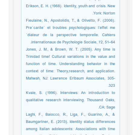
Erikson, E. H. (1968). Identity, youth and crisis. New
York: Norton.
Fieulaine, N., Apostolidis, T., & Olivetto, F. (2006).
Pre´carite´ et troubles psychologiques: l’effet me
´diateur de la perspective temporelle. Cahiers
internationaux de Psychologie Sociale, 72, 51–64.
Jones, J. M., & Brown, W. T. (2005). Any time is
Trinidad time! Cultural variations in the value and
function of time. Understanding behavior in the
context of time: Theory,research, and application.
Mahwah, NJ: Lawrence Erlbaum Associates, 305-
323.
Kvale, S. (1996). Interviews: An introduction to
qualitative research interviewing. Thousand Oaks,
CA: Sage.
Laghi, F., Baiocco, R., Liga, F., Guarino, A., &
Baumgartner, E. (2013). Identity status differences
among Italian adolescents: Associations with time