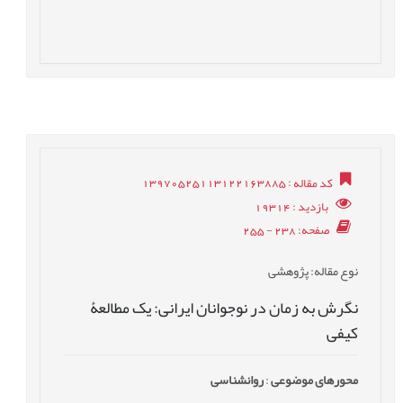
کد مقاله
: 13970525113122163885
بازدید
: 19314
صفحه
: 238 - 255
نوع مقاله
: پژوهشی
نگرش به زمان در نوجوانان ایرانی: یک مطالعۀ
کیفی
محورهای موضوعی
:
روانشناسی