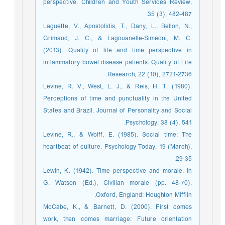
perspective. Children and Youth Services Review,
35 (3), 482-487.
Laguette, V., Apostolidis, T., Dany, L., Bellon, N.,
Grimaud, J. C., & Lagouanelle-Simeoni, M. C.
(2013). Quality of life and time perspective in
inflammatory bowel disease patients. Quality of Life
Research, 22 (10), 2721-2736.
Levine, R. V., West, L. J., & Reis, H. T. (1980).
Perceptions of time and punctuality in the United
States and Brazil. Journal of Personality and Social
Psychology, 38 (4), 541.
Levine, R., & Wolff, E. (1985). Social time: The
heartbeat of culture. Psychology Today, 19 (March),
29-35.
Lewin, K. (1942). Time perspective and morale. In
G. Watson (Ed.), Civilian morale (pp. 48-70).
Oxford, England: Houghton Mifflin.
McCabe, K., & Barnett, D. (2000). First comes
work, then comes marriage: Future orientation