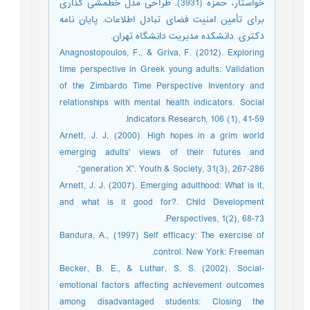
خواستار، حمزه (3931). طراحی مدل خطمشی گذاری
برای تأمین امنیت فضای تبادل اطلاعات. پایان نامه
دکتری. دانشکده مدیریت دانشگاه تهران.
Anagnostopoulos, F., & Griva, F. (2012). Exploring
time perspective in Greek young adults: Validation
of the Zimbardo Time Perspective Inventory and
relationships with mental health indicators. Social
Indicators Research, 106 (1), 41-59.
Arnett, J. J. (2000). High hopes in a grim world
emerging adults' views of their futures and
“generation X”. Youth & Society, 31(3), 267-286.
Arnett, J. J. (2007). Emerging adulthood: What is it,
and what is it good for?. Child Development
Perspectives, 1(2), 68-73.
Bandura, A., (1997) Self efficacy: The exercise of
control. New York: Freeman.
Becker, B. E., & Luthar, S. S. (2002). Social-
emotional factors affecting achievement outcomes
among disadvantaged students: Closing the