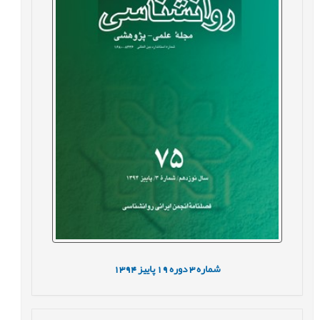
شماره
3
دوره
19
پاییز
1394