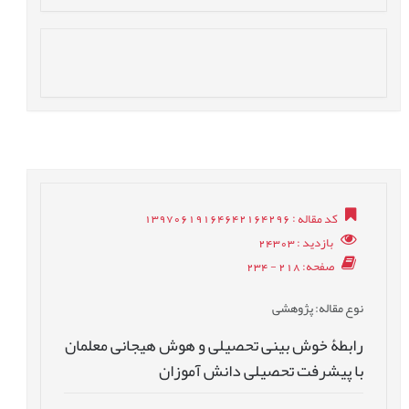
کد مقاله
: 13970619164642164296
بازدید
: 24303
صفحه
: 218 - 234
نوع مقاله
: پژوهشی
رابطۀ خوش بینی تحصیلی و هوش هیجانی معلمان
با پیشرفت تحصیلی دانش آموزان