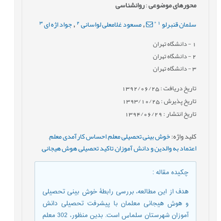
محورهای موضوعی
:
روانشناسی
3
2
*
1
سلمان قنبرلو
مسعود غلامعلی لواسانی
جواد اژه ای
,
,
1
- دانشگاه تهران
2
- دانشگاه تهران
3
- دانشگاه تهران
تاریخ دریافت : 1392/06/25
تاریخ پذیرش : 1393/10/25
تاریخ انتشار : 1394/06/29
کلید واژه
:
خوش بینی تحصیلی معلم
,
احساس کارآمدی معلم
,
اعتماد به والدین و دانش آموزان
,
تاکید تحصیلی
,
هوش هیجانی
,
چکیده مقاله
:
هدف از این مطالعه، بررسی رابطۀ خوش بینی تحصیلی
و هوش هیجانی معلمان با پیشرفت تحصیلی دانش
آموزان شهرستان سلماس است. بدین منظور، 302 معلم