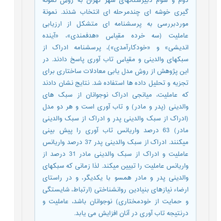
دوم و سوم دبیرستانهای شهر تهران به روش نمونه
گیری خوشه ای چندمرحله ای انتخاب شدند. نمونة
موردبررسی به پرسشنامه ای متشکل از ارزیابی
عاملیت (سه خرده مقیاس «هدفمندی»، «آینده
اندیشی» و «خودکارآمدی»)، پرسشنامه ادراک از
سبکهای والدینی و مقیاس تاب آوری پاسخ دادند. در
این پژوهش از روش مدل یابی معادلات ساختاری برای
تجزیه و تحلیل داده ها استفاده شد. نتایج نشان دادند
که عاملیت، میانجی ادراک نوجوانان از سبک های
والدینی (پدر و مادر) و تاب آوری است و هر دو مدل
(ادراک از سبک والدینی پدر و ادراک از سبک والدینی
مادر) 63 درصد واریانس تاب آوری را پیش بینی
میکنند. ادراک از سبک والدینی پدر 37 درصد واریانس
عاملیت و ادراک از سبک والدینی مادر 31 درصد از
واریانس عاملیت را تبیین میکند. لذا زمانی که سبکهای
والدینی پدر و مادر همسو با یکدیگر، و در راستای
ارضاء نیازهای بنیادین روانشناختی (ارتباط، شایستگی
و حمایت از خودمختاری) نوجوانان باشد، عاملیت و
درنتیجه تاب آوری در آنان افزایش می یابد.