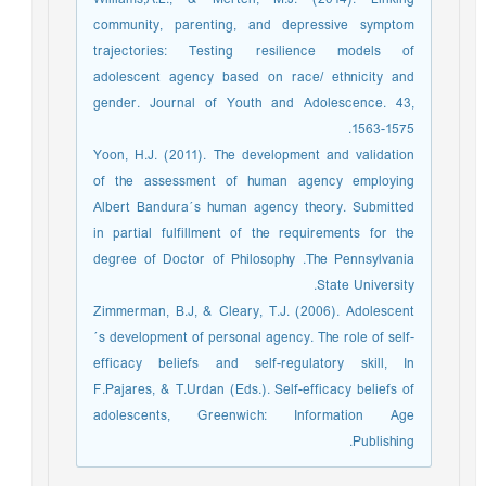
Williams,A.L., & Merten, M.J. (2014). Linking
community, parenting, and depressive symptom
trajectories: Testing resilience models of
adolescent agency based on race/ ethnicity and
gender. Journal of Youth and Adolescence. 43,
1563-1575.
Yoon, H.J. (2011). The development and validation
of the assessment of human agency employing
Albert Bandura´s human agency theory. Submitted
in partial fulfillment of the requirements for the
degree of Doctor of Philosophy .The Pennsylvania
State University.
Zimmerman, B.J, & Cleary, T.J. (2006). Adolescent
´s development of personal agency. The role of self-
efficacy beliefs and self-regulatory skill, In
F.Pajares, & T.Urdan (Eds.). Self-efficacy beliefs of
adolescents, Greenwich: Information Age
Publishing.