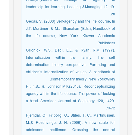
Frost,D.(2006).The concept of “agency” in
leadership for learning. Leading &Managing, 12, 19-
28.
Gecas, V. (2003).Self-agency and the life course, In
J.T. Mortimer, & M.J. Shanahan (Eds.), Handbook of
the life course, New York: Kluwer Academic
Publishers.
Grlonick, W.S., Deci, E.L. & Ryan, R.M. (1997).
Internalization within the family: The self
determination theory perspective. Parenting and
children’s internalization of values: A handbook of
contemporary theory, New York:Wiley.
Hitlin,S., & Johnson,M.K(2015). Reconceptualizing
agency within the life course: The power of looking
a head. American Journal of Sociology, 120, 1429-
1472.
Hjemdal, O., Friborg, O., Stiles, T. C., Martinussen,
M.,& Rosenvinge, J. H. (2006). A new scale for
adolescent resilience: Grasping the central