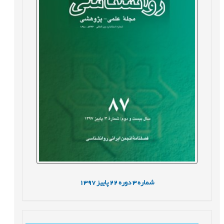
شماره
3
دوره
22
پاییز
1397