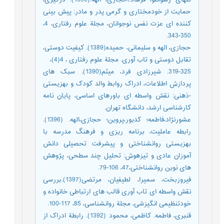
تنهای رشوانلو، فرهاد.،حجازی، الهه.(1390). درگیری،
حمایت از خودمختاری و گرمی پدر و مادر: پیش بینی
کننده ای عزت نفس نوجوانان، مجلة علوم رفتاری، 4،
350-343.
حجازی، الهه و سلیمانی، حمیده(1389). کیفیت دوستی،
تقابل دوستی و تاب آوری. مجلة علوم رفتاری ، 4(4)،
319-325. شیرزادی فرد، میثم(1390). سبک های
پردازش اطلاعات، ادراک روابط والد کودک و بهزیستی
-ذهنی: نقش واسطه ای باورهای اساسی، پایان نامه
کارشناسی ارشد، دانشگاه تهران.
عشورنژاد،فاطمه؛ کدیور،پروین؛ حجازی،الهه. (1396).
رابطه عاملیت، برنامه ریزی و فرهنگ مدرسه با
بهزیستی روانشناختی و پیشرفت تحصیلی دانش
آموزان عادی و تیزهوش: تحلیل چند سطحی، پژوهش
های نوین روانشناختی،47، 106-79.
فیروزبخت، سمیرا، لطیفیان، مرتضی(1397).بررسی
نقش واسطه ای تاب آوری قالب های ارتباطی خانواده و
خودتنظیمی انگیزشی، مجلة روانشناسی، 85، 117-100.
قنبری، فاطمه. کاظمی، محمود (1392). رابطة ادراک از