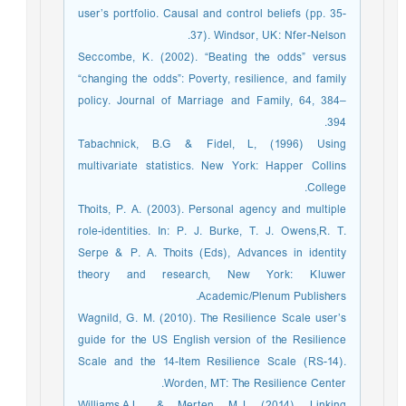
user’s portfolio. Causal and control beliefs (pp. 35-
37). Windsor, UK: Nfer-Nelson.
Seccombe, K. (2002). “Beating the odds” versus
“changing the odds”: Poverty, resilience, and family
policy. Journal of Marriage and Family, 64, 384–
394.
Tabachnick, B.G & Fidel, L, (1996) Using
multivariate statistics. New York: Happer Collins
College.
Thoits, P. A. (2003). Personal agency and multiple
role-identities. In: P. J. Burke, T. J. Owens,R. T.
Serpe & P. A. Thoits (Eds), Advances in identity
theory and research, New York: Kluwer
Academic/Plenum Publishers.
Wagnild, G. M. (2010). The Resilience Scale user’s
guide for the US English version of the Resilience
Scale and the 14-Item Resilience Scale (RS-14).
Worden, MT: The Resilience Center.