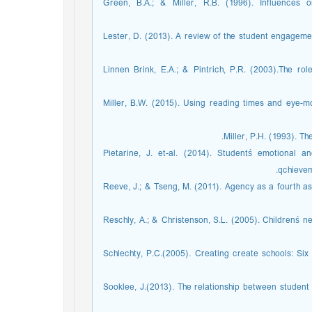
Green, B.A.; & Miller, R.B. (1996). Influences 
Lester, D. (2013). A review of the student engagemen
Linnen Brink, E.A.; & Pintrich, P.R. (2003).The rol
Miller, B.W. (2015). Using reading times and eye-
Miller, P.H. (1993). 
Pietarine, J. et-al. (2014). Studentś emotional
qchievem
Reeve, J.; & Tseng, M. (2011). Agency as a fourth a
Reschly, A.; & Christenson, S.L. (2005). Childrenś n
Schlechty, P.C.(2005). Creating create schools: Six 
Sooklee, J.(2013). The relationship between studen