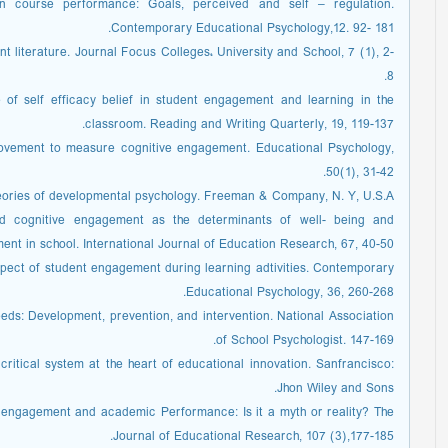
on course performance: Goals, perceived and self – regulation.
Contemporary Educational Psychology,12. 92- 181.
t literature. Journal Focus Colleges، University and School, 7 (1), 2-
8.
e of self efficacy belief in student engagement and learning in the
classroom. Reading and Writing Quarterly, 19, 119-137.
movement to measure cognitive engagement. Educational Psychology,
50(1), 31-42.
Theories of developmental psychology. Freeman & Company, N. Y, U.S.A.
 and cognitive engagement as the determinants of well- being and
ent in school. International Journal of Education Research, 67, 40-50.
spect of student engagement during learning adtivities. Contemporary
Educational Psychology, 36, 260-268.
eeds: Development, prevention, and intervention. National Association
of School Psychologist. 147-169.
critical system at the heart of educational innovation. Sanfrancisco:
Jhon Wiley and Sons.
t engagement and academic Performance: Is it a myth or reality? The
Journal of Educational Research, 107 (3),177-185.