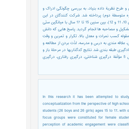
و طرح نظریة داده بنیاد، به بررسی چگونگی ادراک و
ه متوسطة دوم) پرداخته شد. شرکت کنندگان در این
پژوهش 52 نفر (26پسر و 26 دختر) از دانش آموزان دبیرستانی (پایه های 10، 11 و 12)، بین سنین 15 تا 17 سال با میانگین سنّی
ان تشکیل و مصاحبه ها انجام گردید. پاسخ هایی که دانش
وزان در ارتباط با برداشت خود از درگیری تحصیلی ارائه دادند، در 8 مقوله کسب نمرات و معدل بالا، تکرار و تمرین و وقت
 علاقه مندی به درس و مدرسه، لذّت بردن از مطالعه و
ادگیری طبقه بندی شد. نتایج کدگذاریها در مرحلة باز و
محوری نشان داد که درگیری تحصیلی برای دانش آموزان ایرانی شامل 5 مؤلّفة درگیری شناختی، درگیری رفتاری، درگیری
In this research it has been attempted to st
conceptualization from the perspective of high school
students (26 boys and 26 girls) ages 15 to 17، with
focus groups were constituted for female studen
perception of academic engagement were classifie