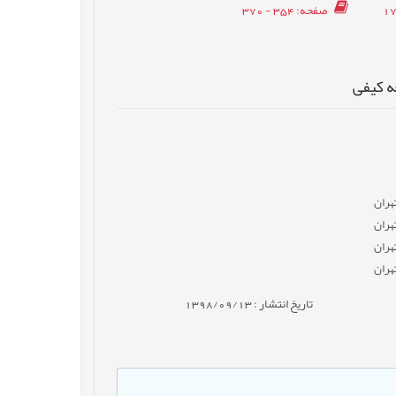
صفحه
: 354 - 370
ه کیفی
هران
هران
هران
هران
تاریخ انتشار : 1398/09/13