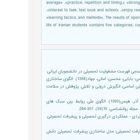
average» ,«practice, repetition and timing,« »strong
,«interest to task, text book and school» ,«enjoy re
»learning tactics, and methods«. The results of ope
life of Iranian students contains five categories,
. تحلیل مشخصه¬ های روان سنجی فهرست مشغولیت تحصیلی در دانشجویان ایرانی.
مطالعات آموزش و یادگیری. 7(2). 108- 90. اژه ای، جواد؛ خضری آذر، هیمن؛ بابایی، محسن؛ امانی، جواد(1388). الگوی ساختاری
ختی اساسی، انگیزش درونی و تلاش. پژوهش در سلامت
اژه ای، جواد؛ غلامعلی لواسانی، مسعود؛ مال احمدی، احسان؛ خضری آذر، هیمن(1390). الگوی علّی روابط بین سبک های
سی. 15(59). 301-284.
ختاری رابطه اهداف رویکردی - عملکردی درگیری تحصیلی و پیشرفت تحصیلی.
پیشرفت و پیشرفت تحصیلی: مدل ساختاری پیشرفت تحصیلی دانش