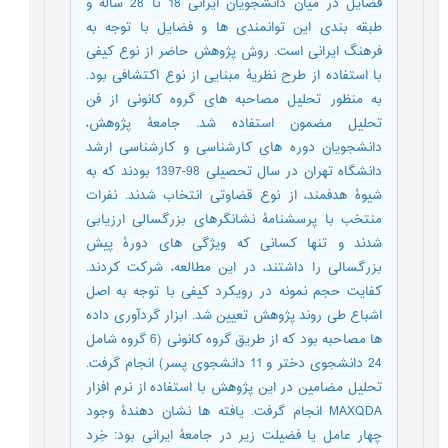
فضایل در میان دانشجویان ایرانی 18 تا 28 ساله و
طبقه بندی این توانمندی ها و فضایل با توجه به
فرهنگ ایرانی است. روش پژوهش حاضر از نوع کیفی
با استفاده از طرح نظریۀ مبنایی از نوع اکتشافی بود.
به منظور تحلیل مصاحبه های گروه کانونی از فن
تحلیل مضمون استفاده شد. جامعۀ پژوهش،
دانشجویان دوره های کارشناسی و کارشناسی ارشد
دانشگاه تهران در سال تحصیلی 98-1397 بودند که به
شیوۀ هدفمند، از نوع قضاوتی انتخاب شدند. نفرات
منتخب با پرسشنامۀ نشانگرهای بزرگسالی ارزیابی
شدند و تنها کسانی که ویژگی های دورۀ پیش
بزرگسالی را داشتند، در این مطالعه، شرکت کردند.
کفایت حجم نمونه در رویکرد کیفی با توجه به اصل
اشباع طی روند پژوهش تعیین شد. ابزار گردآوری داده
ها مصاحبه بود که از طریق گروه کانونی (6 گروه شامل
24 دانشجوی دختر و 11 دانشجوی پسر) انجام گرفت.
تحلیل مضامین در این پژوهش با استفاده از نرم افزار
MAXQDA انجام گرفت. یافته ها نشان دهندۀ وجود
چهار عامل یا فضیلت زیر در جامعۀ ایرانی بود: خِرد