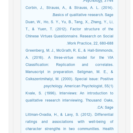
Psychology, 31-44.
Corbin, J., Strauss, A., & Strauss, A. L. (2014).
Basics of qualitative research. Sage.
Duan, W., Ho, S. Y., Yu, B., Tang, X., Zhang, Y., Li,
T., & Yuen, T. (2012). Factor structure of the
Chinese Virtues Questionnaire. Research on Social
Work Practice, 22, 680-688.
Greenberg, M. J., McGrath, R. E., & Hall-Simmonds,
A. (2016). A three-virtue model for the VIA
Classification: Replication and correlates.
Manuscript in preparation. Seligman, M. E., &
Csikszentmihalyi, M. (2000). Special issue: Positive
psychology. American Psychologist, 55(1).
Kvale, S. (1996). Interviews: An introduction to
qualitative research interviewing. Thousand Oaks,
CA: Sage.
Littman-Ovadia, H., & Lavy, S. (2012). Differential
ratings and associations with well-being of
character strengths in two communities. Health