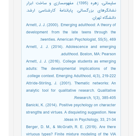
سلیمانی، زهره (1395). مفهومسازی و ساخت ابزار
نشانگرهای بزرگسالی. پایاننامۀ کارشناسی ارشد.
دانشگاه تهران.
Arnett, J. J. (2000). Emerging adulthood: A theory of
development from the late teens through the
twenties. American Psychologist, 55(5), 469.
Arnett, J. J. (2014). Adolescence and emerging
adulthood. Boston, MA: Pearson.
Arnett, J. J. (2016). College students as emerging
adults: The developmental implications of the
college context. Emerging Adulthood, 4(3), 219-222.
Attride-Stirling, J. (2001). Thematic networks: An
analytic tool for qualitative research. Qualitative
Research, 1(3), 385-405.
Banicki, K. (2014). Positive psychology on character
strengths and virtues. A disquieting suggestion. New
Ideas in Psychology, 33, 21-34.
Berger, D. M., & McGrath, R. E. (2019). Are there
virtuous types? Finite mixture modeling of the VIA