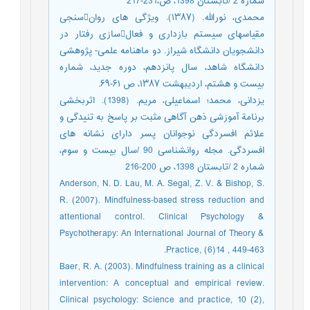
شماره 2 /تابستان 1398، ص،231-217
محمدی، نورالله. (۱۳۸۷). ویژگی های روانسنجی
مقیاسهای سیستم بازداری و فعالسازی رفتار در
دانشجویان دانشگاه شیراز. دو ماهنامه علمی- پژوهشی
دانشگاه شاهد، سال پانزدهم، دوره جدید، شماره
بیست و هشتم، اردیبهشت ۱۳۸۷، ص ۶۱-۶۹.
یزدانی، محمد؛ اسماعیلی، مریم. (1398). اثربخشی
برنامة آموزشی ذهن آگاهی مثبت بر پاسخ به تنیدگی و
علائم افسردگی نوجوانان پسر دارای نشانه های
افسردگی. مجله روانشناسی 90 /سال بیست و سوم،
شماره 2 /تابستان 1398، ص 200-216
‏Anderson, N. D. Lau, M. A. Segal, Z. V. & Bishop, S.
R. (2007). Mindfulness‐based stress reduction and
attentional control. Clinical Psychology &
Psychotherapy: An International Journal of Theory &
Practice, (6)14 , 449-463.
Baer, R. A. (2003). Mindfulness training as a clinical
intervention: A conceptual and empirical review.
Clinical psychology: Science and practice, 10 (2),