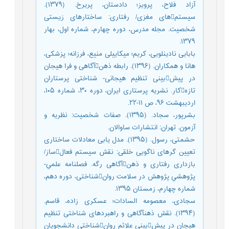
آزاد فلاح، پرویز؛ دادستان، پریرخ. (۱۳۷۹).
سیستمهای مغزی/ رفتاری: ساختارهای زیستی
شخصیت. مجله مدرس، دوره چهارم، شماره اول، بهار
۱۳۷۹.
بابایی نادینلویی، کریم؛ میکاییلی منیع، فرزانه؛ پزشکی،
هانا و همکاران. (۱۳۹۶). رابطه ذهنآگاهی و فرا هیجان
در پیشبینی تنظیم هیجانی- شناختی پرستاران
تازهکار. نشریه پرستاری ایران، دوره ۳۰، شماره ۱۰۵،
اردیبهشت ۹۶، ص ۱۱-۲۲.
بشرپور، سجاد. (۱۳۹۵). صفات شخصیت: نظریه و
آزمون. تهران: انتشارات ساوالان.
حشمتی، رسول. (۱۳۹۵). مدل یابی معادلات ساختاری
تعیین گرهای ناگویی خلقی: نقش سیستم فعالساز/
بازداری رفتاری و ذهنآگاهی رگه. فصلنامه علمي-
پژوهشي پژوهش در سلامت روانشناختی، دوره دهم،
شماره چهارم، زمستان ۱۳۹۵.
سجادی، معصومه السادات؛ عسکری زاده، قاسم.
(۱۳۹۴). نقش ذهنآگاهی و راهبردهای شناختی تنظیم
هیجان در پیشبینی علائم روانشناختی دانشجویان