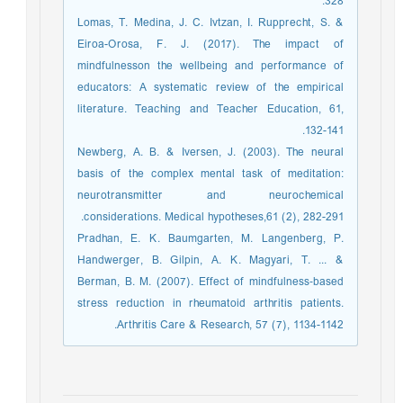
328.
Lomas, T. Medina, J. C. Ivtzan, I. Rupprecht, S. &
Eiroa-Orosa, F. J. (2017). The impact of
mindfulnesson the wellbeing and performance of
educators: A systematic review of the empirical
literature. Teaching and Teacher Education, 61,
132-141.
Newberg, A. B. & Iversen, J. (2003). The neural
basis of the complex mental task of meditation:
neurotransmitter and neurochemical
considerations. Medical hypotheses,61 (2), 282-291.
Pradhan, E. K. Baumgarten, M. Langenberg, P.
Handwerger, B. Gilpin, A. K. Magyari, T. ... &
Berman, B. M. (2007). Effect of mindfulness‐based
stress reduction in rheumatoid arthritis patients.
Arthritis Care & Research, 57 (7), 1134-1142.