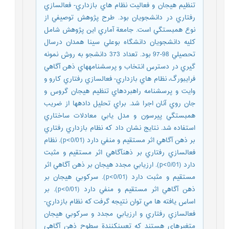
تنظيم هيجان و فعاليت نظام هاي بازداري- فعالسازي
رفتاري در دانشجويان بود. طرح پژوهش توصيفي از
نوع همبستگي است. جامعة آماري اين پژوهش شامل
کليه دانشجويان دانشگاه بوعلي سينا همدان درسال
تحصيلي 98-97 بود. تعداد 373 دانشجو به روش نمونه
گيري در دسترس انتخاب و پرسشنامههاي ذهن آگاهي
فرايبورگ، نظام هاي بازداري- فعالسازي رفتاري کارو و
وايت و پرسشنامه راهبردهاي تنظيم هيجان گروس و
جان روي آنان اجرا شد. براي تحليل دادهها از ضريب
همبستگي پيرسون و مدل يابي معادلات ساختاري
استفاده شد. نتايج نشان داد که نظام بازداري رفتاري
بر ذهن آگاهي اثر مستقيم و منفي دارد (0/01>p). نظام
فعالسازي رفتاري بر ذهنآگاهي اثر مستقيم و مثبت
دارد (0/01>p). ارزيابي مجدد هيجان بر ذهن آگاهي اثر
مستقيم و مثبت دارد (0/01>p). سرکوبي هيجان بر
ذهن آگاهي اثر مستقيم و منفي دارد (0/01>p). بر
اساس يافته ها مي توان نتيجه گرفت که نظام بازداري-
فعالسازي رفتاري و ارزيابي مجدد و سرکوبي هيجان
متغيرهاي هستند که تعيينکنندة سطوح ذهن آگاهي