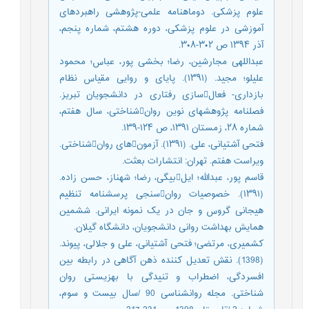
علوم پزشکی. دوماهنامه علمی-پژوهشی راهبردهای
آموزشی در علوم پزشکی، دوره هشتم، شماره پنجم،
آذر ۱۳۹۴ ص ۳۰۲-۳۰۸.
عبداللهی مجارشین، رضا؛ بخشی پور، عباس؛ محمود
علیلو؛ مجید. (۱۳۹۱). پایای و روایی مقیاس نظام
بازداری- فعالسازی رفتاری در دانشجویان تبریز.
فصلنامه پژوهشهای نوین روانشناختی، سال هفتم،
شماره ۲۸، زمستان ۱۳۹۱، ص ۱۲۴-۱۳۹.
فتحی آشتیانی، علی. (۱۳۹۱). آزمونهای روانشناختی.
ویراست هفتم. تهران: انتشارات بعثت.
قاسم پور، عبدالله؛ ایلبیگی، رضا؛ شهناز، حسن زاده.
(۱۳۹۱). خصوصیات روانسنجی پرسشنامه تنظیم
هیجانی گروس و جان در یک نمونه ایرانی. ششمین
همایش بهداشت روانی دانشجویان، دانشگاه گیلان.
کشمیری، مرتضی؛ فتحی آشتیانی، علی و جلالی، پیوند.
(1398). نقش تعدیل کننده ذهن آگاهی در رابطه بین
افسردگی، اضطراب و تنیدگی با بهزیستی روان
شناختی. مجله روانشناسی 90 /سال بیست و سوم،