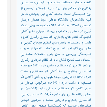
تنظيم هيجان و فعاليت نظام هاي بازداري- فعالسازي
رفتاري در دانشجويان بود. طرح پژوهش توصيفي از
نوع همبستگي است. جامعة آماري اين پژوهش شامل
کليه دانشجويان دانشگاه بوعلي سينا همدان درسال
تحصيلي 98-97 بود. تعداد 373 دانشجو به روش نمونه
گيري در دسترس انتخاب و پرسشنامههاي ذهن آگاهي
فرايبورگ، نظام هاي بازداري- فعالسازي رفتاري کارو و
وايت و پرسشنامه راهبردهاي تنظيم هيجان گروس و
جان روي آنان اجرا شد. براي تحليل دادهها از ضريب
همبستگي پيرسون و مدل يابي معادلات ساختاري
استفاده شد. نتايج نشان داد که نظام بازداري رفتاري
بر ذهن آگاهي اثر مستقيم و منفي دارد (0/01>p). نظام
فعالسازي رفتاري بر ذهنآگاهي اثر مستقيم و مثبت
دارد (0/01>p). ارزيابي مجدد هيجان بر ذهن آگاهي اثر
مستقيم و مثبت دارد (0/01>p). سرکوبي هيجان بر
ذهن آگاهي اثر مستقيم و منفي دارد (0/01>p). بر
اساس يافته ها مي توان نتيجه گرفت که نظام بازداري-
فعالسازي رفتاري و ارزيابي مجدد و سرکوبي هيجان
متغيرهاي هستند که تعيينکنندة سطوح ذهن آگاهي