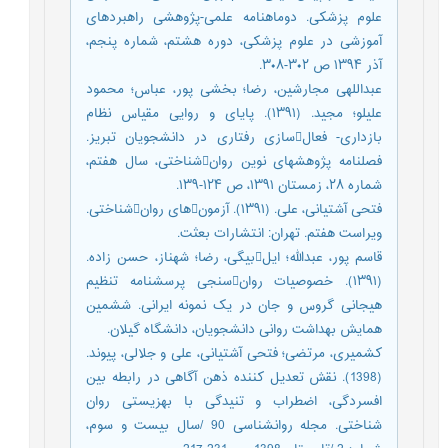
علوم پزشکی. دوماهنامه علمی-پژوهشی راهبردهای
آموزشی در علوم پزشکی، دوره هشتم، شماره پنجم،
آذر ۱۳۹۴ ص ۳۰۲-۳۰۸.
عبداللهی مجارشین، رضا؛ بخشی پور، عباس؛ محمود
علیلو؛ مجید. (۱۳۹۱). پایای و روایی مقیاس نظام
بازداری- فعالسازی رفتاری در دانشجویان تبریز.
فصلنامه پژوهشهای نوین روانشناختی، سال هفتم،
شماره ۲۸، زمستان ۱۳۹۱، ص ۱۲۴-۱۳۹.
فتحی آشتیانی، علی. (۱۳۹۱). آزمونهای روانشناختی.
ویراست هفتم. تهران: انتشارات بعثت.
قاسم پور، عبدالله؛ ایلبیگی، رضا؛ شهناز، حسن زاده.
(۱۳۹۱). خصوصیات روانسنجی پرسشنامه تنظیم
هیجانی گروس و جان در یک نمونه ایرانی. ششمین
همایش بهداشت روانی دانشجویان، دانشگاه گیلان.
کشمیری، مرتضی؛ فتحی آشتیانی، علی و جلالی، پیوند.
(1398). نقش تعدیل کننده ذهن آگاهی در رابطه بین
افسردگی، اضطراب و تنیدگی با بهزیستی روان
شناختی. مجله روانشناسی 90 /سال بیست و سوم،