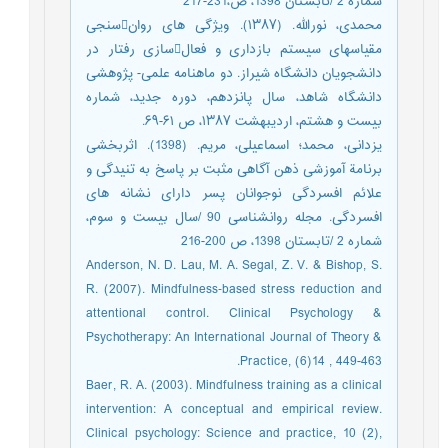
شماره 2 /تابستان 1398، ص،231-217
محمدی، نورالله. (۱۳۸۷). ویژگی های روانسنجی
مقیاسهای سیستم بازداری و فعالسازی رفتار در
دانشجویان دانشگاه شیراز. دو ماهنامه علمی- پژوهشی
دانشگاه شاهد، سال پانزدهم، دوره جدید، شماره
بیست و هشتم، اردیبهشت ۱۳۸۷، ص ۶۱-۶۹.
یزدانی، محمد؛ اسماعیلی، مریم. (1398). اثربخشی
برنامة آموزشی ذهن آگاهی مثبت بر پاسخ به تنیدگی و
علائم افسردگی نوجوانان پسر دارای نشانه های
افسردگی. مجله روانشناسی 90 /سال بیست و سوم،
شماره 2 /تابستان 1398، ص 200-216
‏Anderson, N. D. Lau, M. A. Segal, Z. V. & Bishop, S.
R. (2007). Mindfulness‐based stress reduction and
attentional control. Clinical Psychology &
Psychotherapy: An International Journal of Theory &
Practice, (6)14 , 449-463.
Baer, R. A. (2003). Mindfulness training as a clinical
intervention: A conceptual and empirical review.
Clinical psychology: Science and practice, 10 (2),