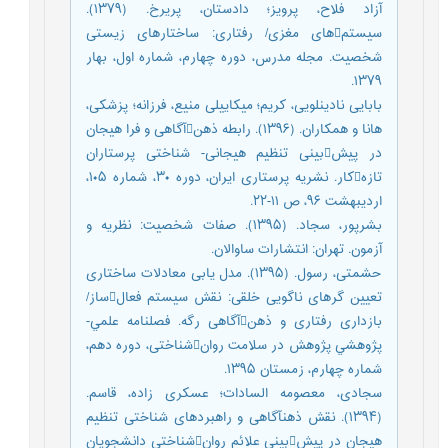
آزاد فلاح، پرویز؛ دادستان، پریرخ. (۱۳۷۹).
سیستمهای مغزی/ رفتاری: ساختارهای زیستی
شخصیت. مجله مدرس، دوره چهارم، شماره اول، بهار
۱۳۷۹.
بابایی نادینلویی، کریم؛ میکاییلی منیع، فرزانه؛ پزشکی،
هانا و همکاران. (۱۳۹۶). رابطه ذهنآگاهی و فرا هیجان
در پیشبینی تنظیم هیجانی- شناختی پرستاران
تازهکار. نشریه پرستاری ایران، دوره ۳۰، شماره ۱۰۵،
اردیبهشت ۹۶، ص ۱۱-۲۲.
بشرپور، سجاد. (۱۳۹۵). صفات شخصیت: نظریه و
آزمون. تهران: انتشارات ساوالان.
حشمتی، رسول. (۱۳۹۵). مدل یابی معادلات ساختاری
تعیین گرهای ناگویی خلقی: نقش سیستم فعالساز/
بازداری رفتاری و ذهنآگاهی رگه. فصلنامه علمي-
پژوهشي پژوهش در سلامت روانشناختی، دوره دهم،
شماره چهارم، زمستان ۱۳۹۵.
سجادی، معصومه السادات؛ عسکری زاده، قاسم.
(۱۳۹۴). نقش ذهنآگاهی و راهبردهای شناختی تنظیم
هیجان در پیشبینی علائم روانشناختی دانشجویان