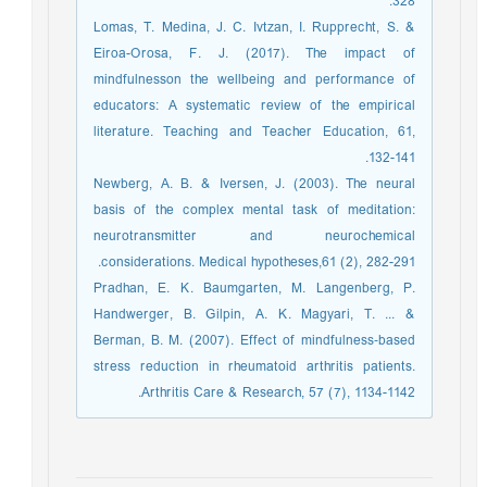
328.
Lomas, T. Medina, J. C. Ivtzan, I. Rupprecht, S. &
Eiroa-Orosa, F. J. (2017). The impact of
mindfulnesson the wellbeing and performance of
educators: A systematic review of the empirical
literature. Teaching and Teacher Education, 61,
132-141.
Newberg, A. B. & Iversen, J. (2003). The neural
basis of the complex mental task of meditation:
neurotransmitter and neurochemical
considerations. Medical hypotheses,61 (2), 282-291.
Pradhan, E. K. Baumgarten, M. Langenberg, P.
Handwerger, B. Gilpin, A. K. Magyari, T. ... &
Berman, B. M. (2007). Effect of mindfulness‐based
stress reduction in rheumatoid arthritis patients.
Arthritis Care & Research, 57 (7), 1134-1142.