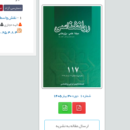
دسترسی آزاد
مق
1
-
نقش واسطه‌
الهه حجازی
.25.4.8.4
شماره
1
دوره
30
بهار
1405
ارسال مقاله به نشریه