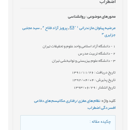
اضطراب
محورهای موضوعی
:
روانشناسی
2
*
1
مرضیه پهلوان مازندرانی
پرویز آزاد فلاح
سید مجتبی
,
,
3
جزایری
1
- دانشگاه آزاد اسلامی واحد علوم و تحقیقات تهران
2
- دانشگاه تربیت مدرس
3
- دانشگاه علوم بهزیستی و توانبخشی تهران
تاریخ دریافت : 1391/11/26
تاریخ پذیرش : 1392/04/04
تاریخ انتشار : 1393/06/29
کلید واژه
:
نظام های مغزی/رفتاری
,
مکانیسم های دفاعی
,
افسردگی
,
اضطراب
,
چکیده مقاله
: