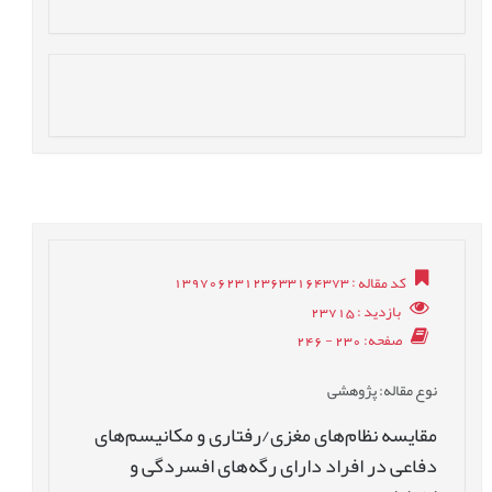
کد مقاله
: 13970623123633164373
بازدید
: 23715
صفحه
: 230 - 246
نوع مقاله
: پژوهشی
مقایسه نظام‌های مغزی/رفتاری و مکانیسم‌های
دفاعی در افراد دارای رگه‌های افسردگی و