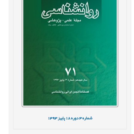
شماره
3
دوره
18
پاییز
1393