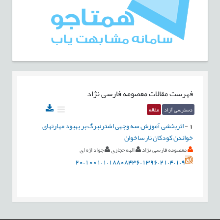
فهرست مقالات
معصومه فارسی نژاد
دسترسی آزاد
مقاله
1
-
اثربخشی آموزش سه وجهی اشترنبرگ بر بهبود مهارتهای
خواندن کودکان نارساخوان
معصومه فارسی نژاد
الهه حجازی
جواد اژه ای
20.1001.1.18808436.1396.21.4.1.9