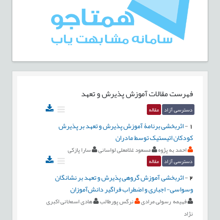
فهرست مقالات
آموزش پذیرش و تعهد
دسترسی آزاد
مقاله
1
-
اثربخشی برنامۀ آموزش پذیرش و تعهد بر پذیرش
کودکان اتیستیک توسط مادران
احمد به پژوه
مسعود غلامعلی لواسانی
سارا پازکی
دسترسی آزاد
مقاله
2
-
اثربخشی آموزش گروهی پذیرش و تعهد بر نشانگان
وسواسی- اجباری و اضطراب فراگیر دانش‏‌آموزان
فهیمه رسولی مرادی
نرگس پورطالب
هادی اسمخانی اکبری
نژاد