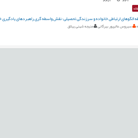
اله
ه الگوهای ارتباطی خانواده و سرزندگی تحصیلی: نقش واسطه گری راهبردهای یادگیری 
سیروس عالیپور بیرگانی
منیجه شهنی ییلاق