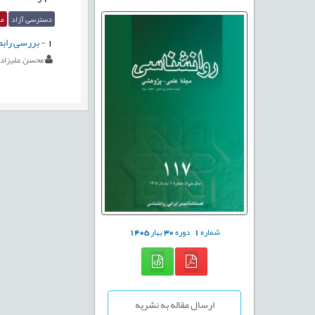
دسترسی آزاد
مق
1
-
بررسی رابط
محسن علیزاده
شماره
1
دوره
30
بهار
1405
ارسال مقاله به نشریه