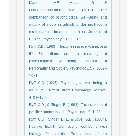
Maddahi, ME., Mirzaei, S., &
Hosseinkhanzadeh, A.A. (2013). The
comparison of psychological well-Being and
quality of sleep in addicts under methadone
maintenance treatment. Iranian Journal of
Clinical Psychology. 1 (2): 5-9.
Ryff, C.D. (1989). Happiness is everything, or is
it? Explorations on the meaning of
psychological well-being. Journal of
Personality and Society Psychology. 57: 1069–
1081.
Ryff, C.D. (1995). Psychological well-being in
adult life. Current Direct Psychology Science.
4: 99–104.
Ryff, C.D., & Singer B. (1998). The contours of
positive human health. Psych. Inqu. 9: 1–28.
Ryff, C,D,, Singer, B.H., & Love, G.D., (2004).
Positive health: Connecting well-being with
biology. Philosophical Transactions of the