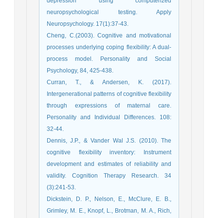
depression using computerized
neuropsychological testing. Apply
Neuropsychology. 17(1):37-43.
Cheng, C.(2003). Cognitive and motivational
processes underlying coping flexibility: A dual-
process model. Personality and Social
Psychology, 84, 425-438.
Curran, T., & Andersen, K. (2017).
Intergenerational patterns of cognitive flexibility
through expressions of maternal care.
Personality and Individual Differences. 108:
32-44.
Dennis, J.P., & Vander Wal J.S. (2010). The
cognitive flexibility inventory: Instrument
development and estimates of reliability and
validity. Cognition Therapy Research. 34
(3):241-53.
Dickstein, D. P., Nelson, E., McClure, E. B.,
Grimley, M. E., Knopf, L., Brotman, M. A., Rich,