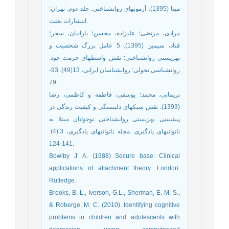
مینا (1395). آزمونهای روانشناختی. جلد دوم. تهران:
انتشارات بعثت.
مرادی، مرتضی؛ علیزاده، محسن؛ بارانیان، سحر؛
قناد، سیمین (1395). 5 عامل بزرگ شخصیت و
بهزیستی روانشناختی: نقش واسطهای حرمت خود.
روانشناسی تحولی: روانشناسان ایرانی، 13(49). 93-
79.
نریمانی، محمد؛ یوسفی، فاطمه و کاظمی، رضا
(1393). نقش سبکهای دلبستگی و کیفیت زندگی در
پیشبینی بهزیستی روانشناختی نوجوانان مبتلا به
ناتوانیهای یادگیری. مجله ناتوانیهای یادگیری، 3:(4).
141-124.
Bowlby J. A. (1988) Secure base: Clinical
applications of attachment theory. London.
Rutledge.
Brooks, B. L., Iverson, G.L., Sherman, E. M. S.,
& Roberge, M. C. (2010). Identifying cognitive
problems in children and adolescents with