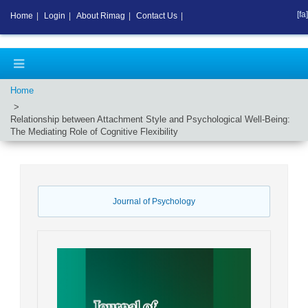
[fa]
Home
|
Login
|
About Rimag
|
Contact Us
|
Home
Relationship between Attachment Style and Psychological Well-Being:
The Mediating Role of Cognitive Flexibility
Journal of Psychology