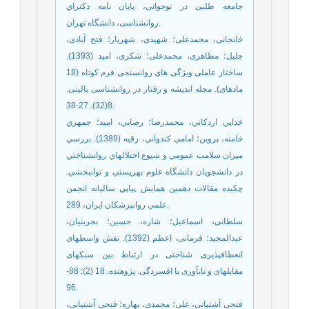
جامعه طلبی در نوجوانی، پایان نامه دکتراي
روانشناسی، دانشگاه تهران.
خانجانی، محمدعلی؛ شهیدی، شهریار؛ فتح آبادی،
جلیل؛ مظاهری، محمدعلی؛ شکری، امید (1393).
ساختار عاملی ویژگی های روانسنجی فرم کوتاه (18
مادهای). مجله اندیشه و رفتار در روانشناسی بالینی.
8(32). 27-38.
خدايي اردكاني، محمدرضا؛ رضايي، اميد؛ جمهري
خامنه، پروين؛ امامي كندواني، رقيه (1389). بررسي
ميزان سلامت عمومي و شيوع اختلالهاي روانشناختي
در دانشجويان دانشگاه علوم بهزيستي و توانبخشي.
چكيده مقالات دهمين همايش پياپي ساليانه انجمن
علمي روانپزشكان ايران، 289.
سلطانی، اسماعیل؛ شاره، حسین؛ بحرینیان،
عبدالمجید؛ فرمانی، اعظم (1392). نقش واسطهای
انعطافپذیری شناختی در ارتباط بین سبکهای
مقابلهای و تابآوری با افسردگی. پژوهنده. 18 (2): 88-
96.
فتحی آشتیانی، علی؛ محمدی، بهاره؛ فتحی آشتیانی،