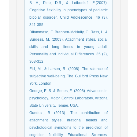
B. A., Pine, D.S., & Leibenluft, E.(2007).
Cognitive flexibility in phenotypes of pediatric
bipolar disorder. Child Adolescence, 46 (3),
341-355.
Ditommaso, E. Brannen-McNulty, C. Rass, L. &
Burgess, M. (2003). Attachment styles, social
skills and long liness in young adult.
Personality and Individual Differences. 35 (2),
303-312.
Eid, M., & Larsen, R. (2008). The science of
subjective well-being. The Guilford Press New
York, London.
George, E. S. & Series, E. (2008). Advances in
psychology. Motor Control Laboratory, Arizona
State University, Tempe. USA.
Gunduz, B (2013). The contribution of
attachment styles, irrational beliefs and
psychological symptoms to the prediction of
cognition flexibility. Educational Sciences: