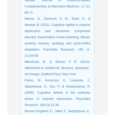
sample. Journal of Evidence-Based
Complementary & Alternative Medicine. 17 (1):
66-71.
Meiran, N., Diamond, G. M., Toder, D., &
Nemets, B. (2011). Cognitive rigidity in unipolar
depression and obsessive compulsive
disorder: Examination of task switching, Stroop,
working memory updating and post-conflict
adaptation. Psychiatry Research. 185 (1-
2):149-56.
Mikulincer, M., & Shaver, P. R. (2010).
Attachment in adulthood: Structure, dynamics,-
nd change. Guilford Press, New York.
Preiss, M., Kucerova, H., Lukavsky, J.,
Stepankova, H., Sos, P., & Kawaciukova, R.
(2009). Cognitive deficits in the euthymic
phase of unipolar depression. Psychiatry
Research. 169 (3):23-39.
Rezaei Dogaheh, E., Jafari, F., Sadeghpour ,A.,