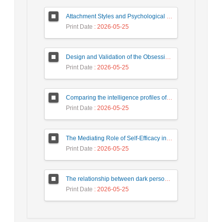
Attachment Styles and Psychological Distress Among University Students: The Mediating Role of Interpersonal Emotion Regulation
Print Date
: 2026-05-25
Design and Validation of the Obsessive-Compulsive Questionnaire
Print Date
: 2026-05-25
Comparing the intelligence profiles of children with attention deficit hyperactivity disorder and normal children based on WISC-V complementary and secondary subtests
Print Date
: 2026-05-25
The Mediating Role of Self-Efficacy in the Relationship Between Psychological Birth Order and Family Atmosphere with Prosocial Behaviors in Students
Print Date
: 2026-05-25
The relationship between dark personality traits and addiction to virtual social networks with the mediating role of coping styles
Print Date
: 2026-05-25