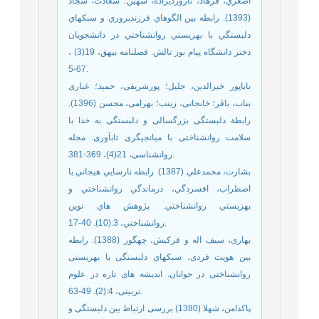
اصغري، فرهاد، تارورديزاده، شهين؛ سعادت، سجاد
(1393). رابطه بين الگوهاي فرزندپروري و سبكهاي
دلبستگي با بهزيستي روانشناختي در دانشجويان
دختر دانشگاه پيام نور تالش. فصلنامه بيهق، 19(3) ،
67-5.
باباپور خیرالدین، جلیل؛ پورشریفی، حمید؛ غباری
بناب، باقر؛ خانجانی، زینب؛ بهرامی، محسن (1396).
رابطة دلبستگی بزرگسالی و دلبستگی به خدا با
سلامت روانشناختی با میانجیگری تابآوری. مجله
روانشناسی، 21(4)، 369-381.
بشارت، محمدعلي (1387). رابطه نارسايي هيجاني با
اضطراب، افسردگي، درماندگي روانشناختي و
بهزيستي روانشناختي. پژوهش هاي نوين
روانشناختي، 3:(10). 40-17.
بهاری، سیف اله و فرکیش، چهگور (1388). رابطه
بین هویت فردی، سبکهای دلبستگی با بهزیستی
روانشناختی در جوانان. اندیشه های تازه در علوم
تربیتی، 4:(2). 49-63.
پاکدامن، شهلا (1380) بررسی ارتباط بین دلبستگی و