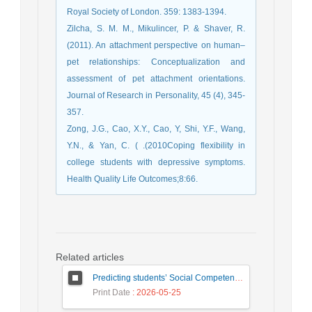
Royal Society of London. 359: 1383-1394.
Zilcha, S. M. M., Mikulincer, P. & Shaver, R.
(2011). An attachment perspective on human–
pet relationships: Conceptualization and
assessment of pet attachment orientations.
Journal of Research in Personality, 45 (4), 345-
357.
Zong, J.G., Cao, X.Y., Cao, Y, Shi, Y.F., Wang,
Y.N., & Yan, C. ( .(2010Coping flexibility in
college students with depressive symptoms.
Health Quality Life Outcomes;8:66.
Related articles
Predicting students’ Social Competence Based on Teacher–Student Relationship and Sense of School Belonging: The Mediating Role of Behavioral Emotion Regulation
Print Date
: 2026-05-25