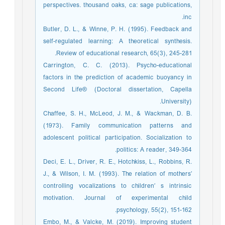
perspectives. thousand oaks, ca: sage publications,
inc.
Butler, D. L., & Winne, P. H. (1995). Feedback and
self-regulated learning: A theoretical synthesis.
Review of educational research, 65(3), 245-281.
Carrington, C. C. (2013). Psycho-educational
factors in the prediction of academic buoyancy in
Second Life® (Doctoral dissertation, Capella
University).
Chaffee, S. H., McLeod, J. M., & Wackman, D. B.
(1973). Family communication patterns and
adolescent political participation. Socialization to
politics: A reader, 349-364.
Deci, E. L., Driver, R. E., Hotchkiss, L., Robbins, R.
J., & Wilson, I. M. (1993). The relation of mothers′
controlling vocalizations to children′ s intrinsic
motivation. Journal of experimental child
psychology, 55(2), 151-162.
Embo, M., & Valcke, M. (2019). Improving student