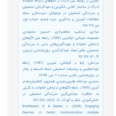
تجربی از روابط بین ادراک از الگوهای ارتباط خانواده،
ادراک از ساختار کلاس، انگیزش و خودگردانی تحصیلی
و سرزندگی تحصیلی در نوجوانان دبیرستانی. مجله
مطالعات آموزش و یادگیری. دوره ششم، شماره اول،
ص 113-140.
مرادی، مرتضی؛ شاهمرادی، حسین؛ محمودی،
معصومه؛ شیبانی، ام‌‌البنین (1395). رابطه‌‌ علّی الگوهای
ارتباطی خانواده و جهت‌‌گیری‌‌های دینی با سرزندگی
تحصیلی، نقش ابعاد خودکارآمدی. روان‌شناسی تربیتی،
12، 41، 124-92.
مردعلی، لیلا و کوشکی، شیرین (1387). رابطه‌‌
خودتنظیمی و پیشرفت تحصیلی. مجله اندیشه و رفتار
در روان‌شناسی بالینی، شماره 7، ص، 69-78.
منجزی، عزت‌اله؛ هارون‌‌رشیدی، همایون؛ کاظمیان‌مقدم،
کبری (1400). رابطه الگوهای ارتباطی خانواده با نگرش
به خلاقیت: میانجی‌‌گری سرزندگی تحصیلی در
دانش‌آموزان. تفکر و کودک، 12، 2(24)، 320-301.
Braithwaite, D. & Baxter, L. (2006). Engaging
theories in family communication multiple