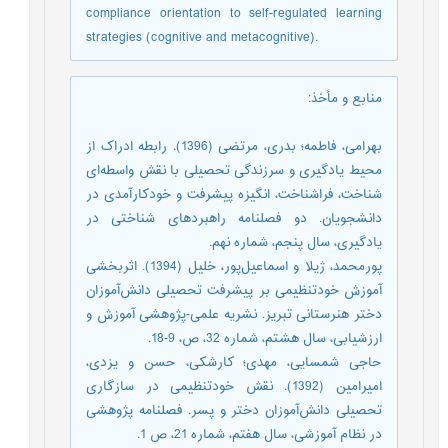
compliance orientation to self-regulated learning
strategies (cognitive and metacognitive).
منابع و مأخذ
:
بهرامی، فاطمه؛ بدری، مرتضی (1396). رابطه ادراک از
محیط یادگیری و سرزندگی تحصیلی با نقش واسطه‌‌ای
شناخت، فراشناخت، انگیزه پیشرفت و خودکارآمدی در
دانشجویان. دو فصلنامه راهبردهای شناختی در
یادگیری، سال پنجم، شماره نهم.
پورمحمد، ژیلا و اسماعیل‌‌پور، خلیل (1394). اثربخشی
آموزش خودتنظیمی بر پیشرفت تحصیلی دانش‌آموزان
دختر هنرستانی تبریز. نشریه علمی-پژوهشی آموزش و
ارزشیابی، سال هشتم، شماره 32، ص، 9-18.
حاجی شمسایی، مهدی؛ کارشکی، حسن و یزدی،
امیرامین (1392). نقش خودتنظیمی در سازگاری
تحصیلی دانش‌آموزان دختر و پسر. فصلنامه پژوهشی
در نظام آموزشی، سال هفتم، شماره 21، ص 1.