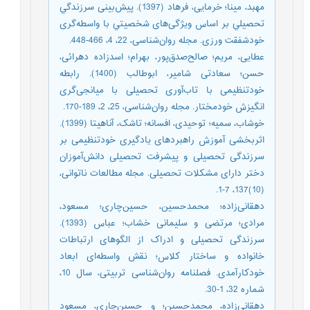
مهبد، مینا؛ خرمایی، فرهاد (1397). پیش‌بینی سرزندگي
تحصيلي بر اساس ویژگی‌های شخصيتي با واسطه‌گری
خودشفقت ورزی. مجله روان‌شناسی، 22، 4، 466-448.
عطایی، مریم؛ صالح‌‌صدق‌‌پور، بهرام؛ اسدزاده دهرائی،
حسن؛ سعادتی شامیر، ابوطالب (1400). رابطه
خودتنظیمی با تاب‌‌آوری تحصیلی با میانجی‌‌گری
انگیزش خودمختار. مجله روان‌شناسی، 25، 2، 189-170.
خوشاب، سمیه؛ توحیدی، افسانه؛ تاشک، آناهیتا (1399).
اثربخشی آموزش راهبردهای یادگیری خودتنظیمی بر
سرزندگی تحصیلی و پیشرفت تحصیلی دانش‌آموزان
دختر دارای مشکلات تحصیلی. مجله مطالعات ناتوانی،
(10)137، 7-1.
دهقانی‌زاده؛ محمدحسین، حسین‌‌چاری؛ مسعود،
مرادی؛ مرتضی و سلیمانی خشاب؛ عباس (1393).
سرزندگی تحصیلی و ادراک از الگوهای ارتباطات
خانواده و ساختار کلاس؛ نقش واسطه‌ای ابعاد
خودکارآمدی. فصلنامه روان‌شناسی تربیتی، سال 10،
شماره 32، 1-30.
دهقانی‌‌زاده، محمدحسین؛ و حسین‌‌چاری، مسعود