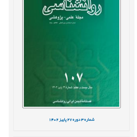
شماره
3
دوره
27
پاییز
1402