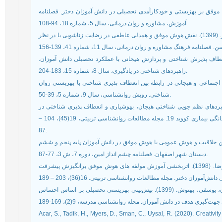
د. (1395). تاثیر آموزش هوش موفق بر بهزیستی و خودکارآمدی تحصیلی در دانش آموزان دختر. فصلنامه
آموزش، مشاوره و روان درمانی، سال 5، شماره 18، 94-108.
جهاندوست دالنجان، سوسن، علا‌ءالدینی، زهره، براتی، هاجر. (1399). نقش هوش موفق و همدلی عاطفی در رضایت زناشویی با در نظر
بین کنترل هدفمند، انعطاف پذیرش شناختی و پردازش هیجانی با عملکرد تحصیلی دانش آموزان
راهبردهای شناختی در یادگیری، سال 8، شماره 15، 183-204.
دی تحصیلی، اجتماعی و هیجانی در رابطه بین انعطاف پذیری شناختی با بهزیستی روان
شناختی. رویش روانشناسی، سال 9، شماره 5، 39-50.
 نوری مقدم، ثنا. (1401). مقایسه راهبردهای نظم جویی شناختی هیجان، بهوشیاری و انعطاف پذیری شناختی در
دانش آموزان استعداد درخشان و عادی در دوران قرنطینه خانگی بیماری کووید 19. مجله مطالعات روانشناسی تربیتی، 19(45)، 104 –
87.
یی، سارا. (1398). بررسی رابطه بین خلاقیت و هوش عمومی با هوش موفق در دانش آموزان پایه پنجم و ششم
دبستان شهر اصفهان. فصلنامه چشم انداز امین، دوره 7، ش 3، 77-87.
هاشمی، بهروز، غضنفری، احمد، شریفی، طیبه و احمدی، رضا. (1398). اثربخشی آموزش مولفه های هوش موفق برانگیزش پیشرفت
یعقوبی، ابوالقاسم، ذوقی پایدار، محمدرضا، فرهادی، مهران، یوسفی، بهنوش. (1399). پیش‌بینی بهزیستی تحصیلی بر اساس احساس
Acar, S., Tadik, H., Myers, D., Sman, C., Uysal, R. (2020). Creativi