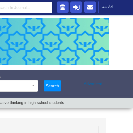
[فارسی]
s
Advanced
Search
eative thinking in high school students