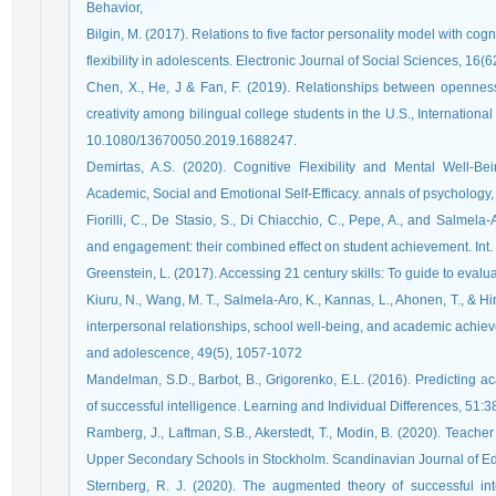
Behavior,
Bilgin, M. (2017). Relations to five factor personality model with cogn
flexibility in adolescents. Electronic Journal of Social Sciences, 16(
Chen, X., He, J & Fan, F. (2019). Relationships between openness t
creativity among bilingual college students in the U.S., Internationa
10.1080/13670050.2019.1688247.
Demirtas, A.S. (2020). Cognitive Flexibility and Mental Well-B
Academic, Social and Emotional Self-Efficacy. annals of psychology,
Fiorilli, C., De Stasio, S., Di Chiacchio, C., Pepe, A., and Salmel
and engagement: their combined effect on student achievement. Int. 
Greenstein, L. (2017). Accessing 21 century skills: To guide to eval
Kiuru, N., Wang, M. T., Salmela-Aro, K., Kannas, L., Ahonen, T., & 
interpersonal relationships, school well-being, and academic achiev
and adolescence, 49(5), 1057-1072
Mandelman, S.D., Barbot, B., Grigorenko, E.L. (2016). Predicting 
of successful intelligence. Learning and Individual Differences, 51:
Ramberg, J., Laftman, S.B., Akerstedt, T., Modin, B. (2020). Teache
Upper Secondary Schools in Stockholm. Scandinavian Journal of Ed
Sternberg, R. J. (2020). The augmented theory of successful int