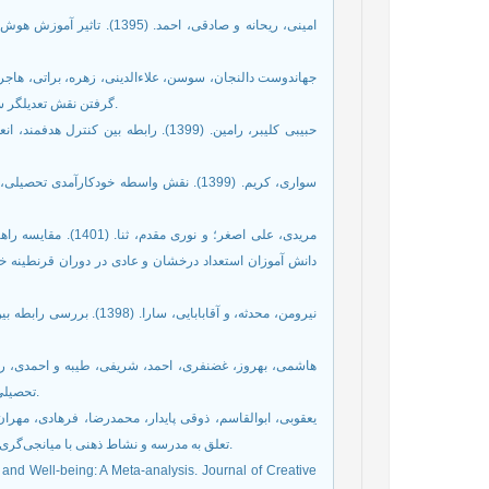
امینی، ریحانه و صادقی، احم
گرفتن نقش تعدیلگر سن. فصلنامه فرهنگ مشاوره و روان درمانی، سال 11، شماره 41، 139-156.
حبیبی کلیبر، رامین. (1399). رابطه .
سواری، کریم. (1399). نقش واسطه خودکارآم
مریدی، علی اصغر؛ و
نیرومن، محدثه، و آقابابا
تحصیلی دانش‌آموزان دختر. مجله مطالعات روانشناسی تربیتی. 16(36)، 203 – 189.
تعلق به مدرسه و نشاط ذهنی با میانجی‌گری جهت‌گیری هدف در دانش آموزان. مجله روانشناسی مدرسه، 9(2)، 169-189.
ty and Well-being: A Meta-analysis. Journal of Creative