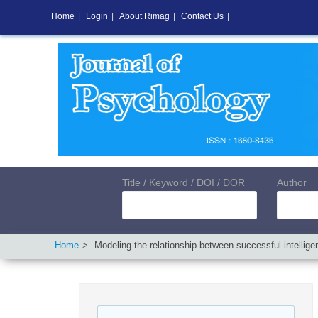
Home
|
Login
|
About Rimag
|
Contact Us
|
Title / Keyword / DOI / DOR
Author
Home
Modeling the relationship between successful intelligen