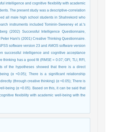
ul intelligence and cognitive flexibility with academic
udents. The present study was a descriptive-correlation
cluded all male high school students in Shahrekord who
earch instruments included Tominin-Sweeney et al.'s
erg (2002) Successful Intelligence Questionnaire,
 Peter Hani's (2001) Creative Thinking Questionnaire.
g SPSS software version 23 and AMOS software version
en successful intelligence and cognitive acceptance
ve thinking has a good fit (RMSE = 0.07; GFI, TLI, RFI,
ts of the hypotheses showed that there is a direct
eing (α <0.05); There is a significant relationship
irectly (through creative thinking) (α <0.05); There is
ll-being (α <0.05). Based on this, it can be said that
ognitive flexibility with academic well-being with the