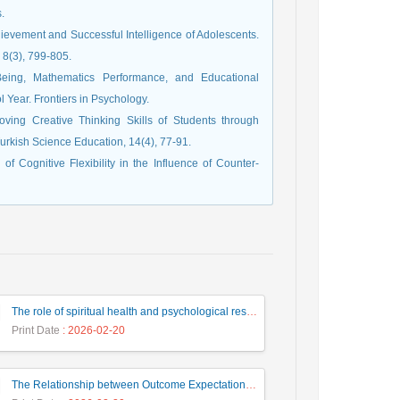
.
ievement and Successful Intelligence of Adolescents.
 8(3), 799-805.
Being, Mathematics Performance, and Educational
Year. Frontiers in Psychology.
roving Creative Thinking Skills of Students through
Turkish Science Education, 14(4), 77-91.
f Cognitive Flexibility in the Influence of Counter-
The role of spiritual health and psychological resilience in predicting academic motivation of Farhangian University students
Print Date
: 2026-02-20
The Relationship between Outcome Expectation and Academic Values with Students' Academic Adjustment