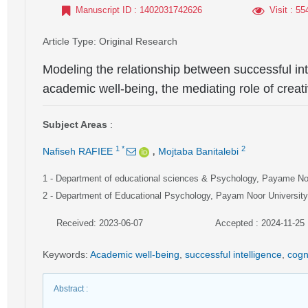
Manuscript ID
: 1402031742626
Visit
: 55
Article Type
: Original Research
Modeling the relationship between successful intel
academic well-being, the mediating role of creati
Subject Areas
:
,
1
*
2
Nafiseh RAFIEE
Mojtaba Banitalebi
1
- Department of educational sciences & Psychology, Payame Noor
2
- Department of Educational Psychology, Payam Noor University,
Received: 2023-06-07
Accepted : 2024-11-25
Keywords
:
Academic well-being
,
successful intelligence
,
cogni
Abstract
: