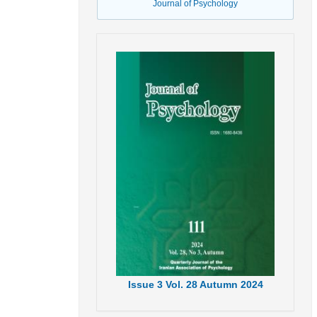
Journal of Psychology
Issue
3
Vol.
28
Autumn
2024