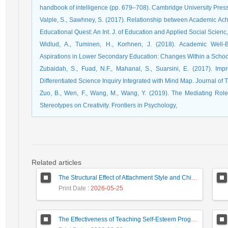
handbook of intelligence (pp. 679–708). Cambridge University Press
Valple, S., Sawhney, S. (2017). Relationship between Academic Ach
Educational Quest: An Int. J. of Education and Applied Social Scienc,
Widlud, A., Tuminen, H., Korhnen, J. (2018). Academic Well-
Aspirations in Lower Secondary Education: Changes Within a School 
Zubaidah, S., Fuad, N.F., Mahanal, S., Suarsini, E. (2017). Imp
Differentiated Science Inquiry Integrated with Mind Map. Journal of 
Zuo, B., Wen, F., Wang, M., Wang, Y. (2019). The Mediating Role o
Stereotypes on Creativity. Frontiers in Psychology,
Related articles
The Structural Effect of Attachment Style and Childhood Trauma in the Family on Internet Addiction Mediated by Cognitive Regulation of Emotion
Print Date
: 2026-05-25
The Effectiveness of Teaching Self-Esteem Program with Cognitive-Behavioral Approach on Academic Procrastination of Adolescent Female Students