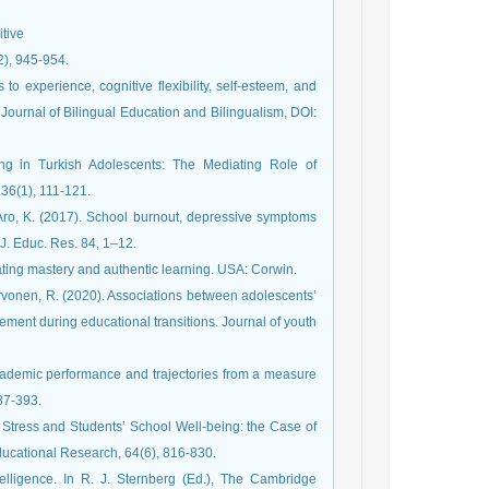
itive
62), 945-954.
o experience, cognitive flexibility, self-esteem, and
l Journal of Bilingual Education and Bilingualism, DOI:
eing in Turkish Adolescents: The Mediating Role of
 36(1), 111-121.
a-Aro, K. (2017). School burnout, depressive symptoms
J. Educ. Res. 84, 1–12.
uating mastery and authentic learning. USA: Corwin.
Hirvonen, R. (2020). Associations between adolescents’
ement during educational transitions. Journal of youth
academic performance and trajectories from a measure
387-393.
r Stress and Students’ School Well-being: the Case of
ucational Research, 64(6), 816-830.
elligence. In R. J. Sternberg (Ed.), The Cambridge