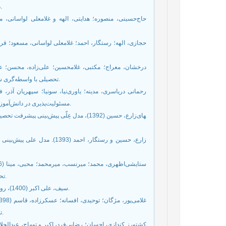
دانش‌آموزان دختر استثنایی (با ناتوانی هوشی)، مجله مطالعات ناتوانی، 7، 7-1.
تحصیلی با واسطه‌‌گری شناخت اجتماعی، مجله راهبردهای آموزش در علوم پزشکی، 15، 2، 110-100.
مسئولیت‌پذیری در دانش‌آموزان دختر پایه سوم متوسطه، فصلنامه روان‌‌شناسی تربیتی، 16، 56، 196-181.
زارع، حسین (1392)، مدل عِلّی پیش‌ب‎های
زارع، حسین و رستگار، احمد 
تحصیلی در دانش‌‌آموزان، آموزش و ارزشیابی (علوم تربیتی)، 10، 37، 142-125.
سیف، علی اکبر (1400)، روان‌‌شناسی پرورشی نوین (روانشناسی یادگیری و آموزش)، تهران: نشر دوران.
تحصیلی دانش‌‌آموزان دختر متأهل، آموزش در علوم انتظامی، 6، 21، 172-145.