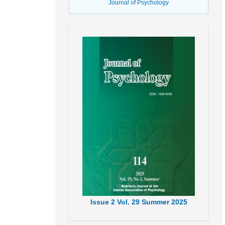
Journal of Psychology
Issue
2
Vol.
29
Summer
2025