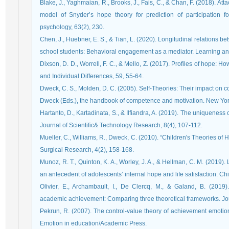
Blake, J., Yaghmaian, R., Brooks, J., Fais, C., & Chan, F. (2018). A
model of Snyder’s hope theory for prediction of participation for
Chen, J., Huebner, E. S., & Tian, L. (2020). Longitudinal relation
Dixson, D. D., Worrell, F. C., & Mello, Z. (2017). Profiles of hope: H
Dweck, C. S., Molden, D. C. (2005). Self-Theories: Their impact on co
Dweck (Eds.), the handbook of competence and motivation. New York
Hartanto, D., Kartadinata, S., & Ilfiandra, A. (2019). The uniqueness
Mueller, C., Williams, R., Dweck, C. (2010). “Children's Theories of
Surgical Research, 4(2), 158-168.
Munoz, R. T., Quinton, K. A., Worley, J. A., & Hellman, C. M. (2019)
Olivier, E., Archambault, I., De Clercq, M., & Galand, B. (2019
academic achievement: Comparing three theoretical frameworks. Jo
Pekrun, R. (2007). The control-value theory of achievement emotion