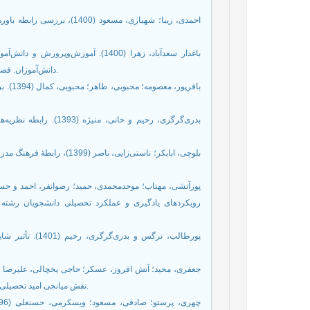
احمدی، زیبا؛ شهبازی، مسعود 
باغدار سعدآباد، زهرا (1400). آموز)
دانش‌‌آموزان. فصلنامه رویکردهای پژوهشی نوین در مدیریت و حسابداری. 5، 60 (9)، 222-213.
باقرپو
بدری‌‌گرگری، رحیم و 
بلوچی، ابابکر؛ ناستی‌‌زایی
رویکردهای یادگیری و عملکرد تحصیلی دانشجویان رشته 
پورطالب، نرگس و 
نقش میانجی امید تحصیلی و مسئولیت‌‌پذیری در دانش‌‌آموزان. مجله روانشناسی. 112، 28(4)، 485-476.