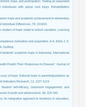
ttachment, hope, and participation: Testing an expanded
 individuals with spinal cord injury. Rehabilitation
s between hope and academic achievement in elementary
ow clusters of hope relate to school variables. Learning
mpetence motivation and acquisition. In A. Elliot, C.S.
: Guilford.
 of students’ academic hope in Indonesia. International
 Health Predict Their Responses to Disease”. Journal of
. Locus of hope: External hope in parents/guardians as
). Student self-efficacy, classroom engagement, and
urnal of youth and adolescence, 48, 326-340.
s: An integrative approach to emotions in education.