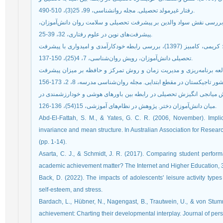
رفتار غیرمولد تحصیلی. مجله روانشناسی، 99، 25(3)، 510-490.
دی، حمید؛ سلم‌‌آبادی، مجتبی؛ مهدوی‌‌فر، علی (1398)، بررسی نقش سواد والدین بر پیشرفت تحصیلی و سلامت روان دانش‌‌آموزان
پیشرفت‌‌های نوین در علوم رفتاری، 32، 39-25.
موسوی‌‌نیای مداح، سارا؛ کاووسیان، جواد؛ عرب‌‌زاده، مهدی؛ کریمی، کامبیز (1397)، بررسی رابطه‌‌ خودکارآمدی و امیدواری با پیشرفت
تحصیلی دانش‌‌آموزان، رویش روان‌‌شناسی، 7، 4(25)، 150-137.
رت‌‌های مطالعه برنامه‌‌ریزی و مدیریت زمان و روش تمرکز و حافظه بر میزان پیشرفت
حمد؛ مهدیان، حسین و رحمتی، فرشته (1400). نقش میانجی انگیزش تحصیلی در رابطه بین باورهای هوشی و خودارزشمندی در
میان دانش‌‌آموزان دختر. پژوهش در نظام‌‌های آموزشی، 15(54)، 136-126.
Abd-El-Fattah, S. M., & Yates, G. C. R. (2006, November). Implicit
invariance and mean structure. In Australian Association for Resear
Asarta, C. J., & Schmidt, J. R. (2017). Comparing student perform
Back, D. (2022). The impacts of adolescents' leisure activity types
Bardach, L., Hübner, N., Nagengast, B., Trautwein, U., & von Stumm