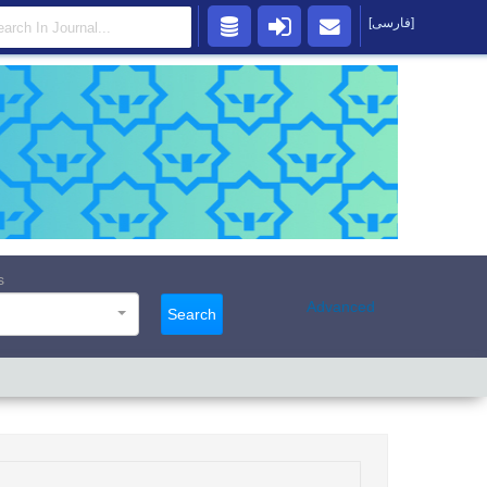
[فارسی]
s
Advanced
Search