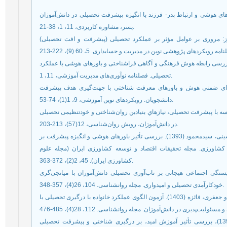
(1400)، بررسی رابطه‌ باورهای هوشی و ارتباط پدر- فرزند با انگیزه پیشرفت تحصیلی در دانش‌آموزان
پسر، مشاوره کاربردی، 11، 1، 38-21.
ش‌‌وپرورش و دانش‌‌آموز: مروری بر عوامل مؤثر بر عملکرد تحصیلی (پیشرفت و افت تحصیلی
ر، معصومه؛ محبوبی، طاهر؛ محبوبی، کمال (1394). بررسی رابطه هوش فرهنگی و آگاهی فراشناختی و باورهای هوشی با عملکرد
تحصیلی. فصلنامه نوآوری‌‌های مدیریت آموزشی، 11، 1.
خانی، منیژه (1393). رابطه نظریه‌های ضمنی هوش و باورهای معرفت شناختی با جهت‌گیری هدف پیشرفت
دانشجویان. رویکردهای نوین آموزشی، 9، 1(1)، 74-53.
، ناصر (1399)، رابطۀ فرهنگ مدرسه با پیشرفت تحصیلی، نیازهاي بنیادین روان‌شناختی و خودتنظیمی تحصیلی
در دانش‌‌آموزان، رویش روان‌‌شناسی، 12(57)، 213-203.
پورآتشی، مهتاب؛ موحدمحمدی، حمید؛ رضوانفر، احمد و حسینی، سیدمحمود (1393). بررسی تأثیر باورهای هوشی و انگیزه پیشرفت بر
کشاورزی. مجله تحقیقات اقتصاد و توسعه کشاورزی ایران (مجله علوم
کشاورزی ایران). 45، 2(2)، 372-363.
بدری‌‌گرگری، رحیم (1401). تأثیر شایستگی اجتماعی هیجانی بر تاب‌‌آوری تحصیلی دانش‌‌آموزان با میانجی‌‌گری
خودکارآمدی تحصیلی و امیدواری. مجله روانشناسی. 104، 26(4)، 357-348.
جعفری، محید؛ آتش افروز، عسکر؛ حاجی یخچالی، علیرضا و جعفری، فائزه (1403). آزمون الگوی عملکرد خانواده با درگیری تحصیلی با
چهری، پرستو؛ صادقی، مسعود؛ ویسکرمی، حسنعلی (1396)، بررسی تأثیر آموزش امید، بر درگیری شناختی و پیشرفت تحصیلی