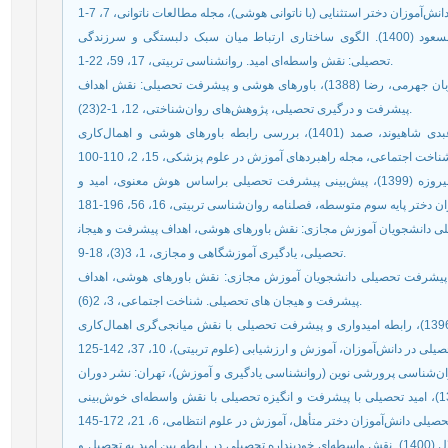
حاج‌‌حسینی، منصوره؛ هدایتی، الهه و غلامعلی لواسانی، مسعود (1400). الگوی ساختاری ارتباط میان سبک دلبستگی و سرزندگی
تحصیلی: نقش واسطه‌‌ای امید. روانشناسی تربیتی، 17، 59، 22-1.
حجازی، الهه؛ رستگار، احمد؛ غلامعلی لواسانی، مسعود؛ قربان جهرمی، رضا (1388)، باورهای هوشی و پیشرفت تحصیلی: نقش اهداف
پیشرفت و درگیری تحصیلی، پژوهش‌‌های روان‌شناختی، 12، 1-2(23).
درخشان، معراج؛ مکتبی، غلامحسین؛ علی‌‌زاده، محسن؛ عبدی شاهیوند، صمد (1401)، بررسی رابطه باورهای هوشی و اهمال‌کاری
رحمانی دریاسری، مدینه؛ یاوری‌‌نیا، سونیا؛ سپهریان آذر، فیروزه (1399)، پیش‌‌بینی پیشرفت تحصیلی براساس هوش معنوی، امید و
ینی پیشرفت تحصیلی دانشجویان آموزش مجازی: نقش باورهای هوشی، اهداف پیشرفت و هیجان
تحصیلی، یادگیری آموزشگاهی و مجازی، 1، 3(3)، 18-9.
(1393). مدل علی پیش‌‌بینی پیشرفت تحصیلی دانشجویان آموزش مجازی: نقش باورهای هوشی، اهداف
پیشرفت و هیجان های تحصیلی. شناخت اجتماعی، 3، 2(6).
ستایشی‌‌اظهری، محمد؛ میرنسب، میرمحمد؛ محبی، مینا (1396)، رابطه امیدواری و پیشرفت تحصیلی با نقش میانجی‌‌گری اهمال‌‌کاری
غلامی‌‌پور، مژگان؛ توحیدی، افسانه؛ عسکرزاده، قاسم (1398)، امید تحصیلی با پیشرفت و انگیزه تحصیلی با نقش واسطه‌‌ای خوش‌‌بینی
کشتورز کندازی، احسان؛ رضایی‌‌فرد، اکبر و توماج، عبدالجلال (1400). نقش واسطه‌‌ای خودپنداره تحصیلی در رابطه بین امید به تحصیل و