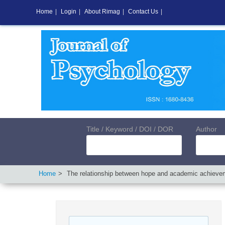
Home
|
Login
|
About Rimag
|
Contact Us
|
Title / Keyword / DOI / DOR
Author
Home
The relationship between hope and academic achievemen