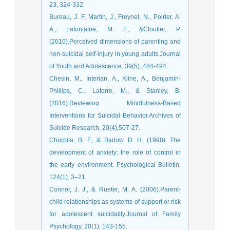
23, 324-332.
Bureau, J. F, Martin, J., Freynet, N., Poirier, A.
A., Lafontaine, M. F., &Cloutier, P.
(2010).Perceived dimensions of parenting and
non-suicidal self-injury in young adults.Journal
of Youth and Adolescence, 39(5), 484-494.
Chesin, M., Interian, A., Kline, A., Benjamin-
Phillips, C., Latorre, M., & Stanley, B.
(2016).Reviewing Mindfulness-Based
Interventions for Suicidal Behavior.Archives of
Suicide Research, 20(4),507-27.
Chorpita, B. F., & Barlow, D. H. (1998). The
development of anxiety: the role of control in
the early environment. Psychological Bulletin,
124(1), 3–21.
Connor, J. J., & Rueter, M. A. (2006).Parent-
child relationships as systems of support or risk
for adolescent suicidality.Journal of Family
Psychology, 20(1), 143-155.