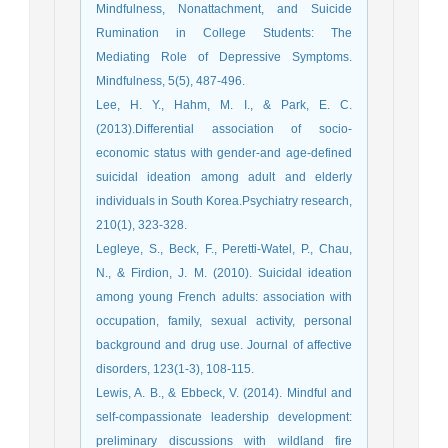
Mindfulness, Nonattachment, and Suicide
Rumination in College Students: The
Mediating Role of Depressive Symptoms.
Mindfulness, 5(5), 487-496.
Lee, H. Y., Hahm, M. I., & Park, E. C.
(2013).Differential association of socio-
economic status with gender-and age-defined
suicidal ideation among adult and elderly
individuals in South Korea.Psychiatry research,
210(1), 323-328.
Legleye, S., Beck, F., Peretti-Watel, P., Chau,
N., & Firdion, J. M. (2010). Suicidal ideation
among young French adults: association with
occupation, family, sexual activity, personal
background and drug use. Journal of affective
disorders, 123(1-3), 108-115.
Lewis, A. B., & Ebbeck, V. (2014). Mindful and
self-compassionate leadership development:
preliminary discussions with wildland fire