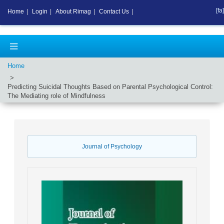
[fa]
Home
|
Login
|
About Rimag
|
Contact Us
|
Home
Predicting Suicidal Thoughts Based on Parental Psychological Control:
The Mediating role of Mindfulness
Journal of Psychology