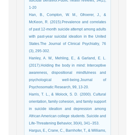
suicidal behavior.Public health reviews, 34(2),
1-20
Han, B., Compton, W. M., Gfroerer, J., &
McKeon, R. (2015).Prevalence and correlates
of past 12-month suicide attempt among adults
with past-year suicidal ideation in the United
States.The Journal of Clinical Psychiatry, 76
(3), 295-302.
Hanley, A. W., Mehling, E., & Garland, E. L.
(2017).Holding the body in mind: Interceptive
awareness, dispositional mindfulness and
psychological well-being.Journal of
Psychosomatic Research, 99, 13-20.
Harris, T. L., & Molock, S. D. (2000). Cultural
orientation, family cohesion, and family support
in suicide ideation and depression among
African American college students. Suicide and
Life-Threatening Behavior, 30(4), 341–353.
Hargus, E., Crane, C., Barnhofer, T., & Williams,