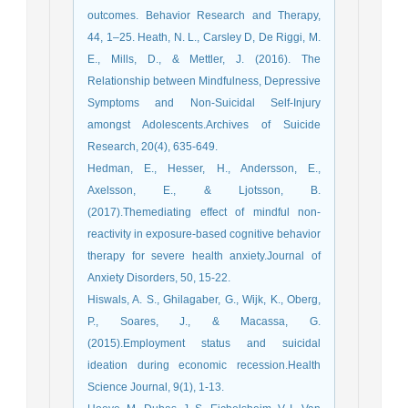
outcomes. Behavior Research and Therapy,
44, 1–25. Heath, N. L., Carsley D, De Riggi, M.
E., Mills, D., & Mettler, J. (2016). The
Relationship between Mindfulness, Depressive
Symptoms and Non-Suicidal Self-Injury
amongst Adolescents.Archives of Suicide
Research, 20(4), 635-649.
Hedman, E., Hesser, H., Andersson, E.,
Axelsson, E., & Ljotsson, B.
(2017).Themediating effect of mindful non-
reactivity in exposure-based cognitive behavior
therapy for severe health anxiety.Journal of
Anxiety Disorders, 50, 15-22.
Hiswals, A. S., Ghilagaber, G., Wijk, K., Oberg,
P., Soares, J., & Macassa, G.
(2015).Employment status and suicidal
ideation during economic recession.Health
Science Journal, 9(1), 1-13.