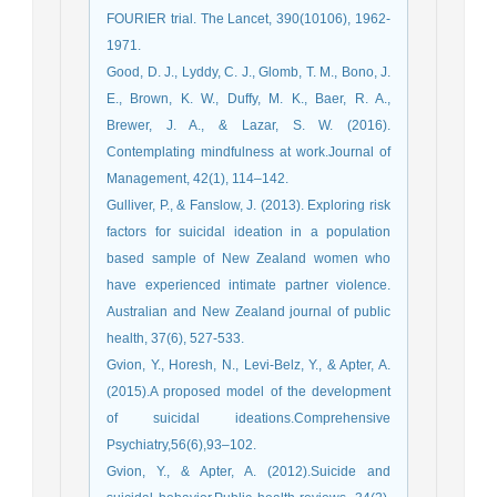
FOURIER trial. The Lancet, 390(10106), 1962-
1971.
Good, D. J., Lyddy, C. J., Glomb, T. M., Bono, J.
E., Brown, K. W., Duffy, M. K., Baer, R. A.,
Brewer, J. A., & Lazar, S. W. (2016).
Contemplating mindfulness at work.Journal of
Management, 42(1), 114–142.
Gulliver, P., & Fanslow, J. (2013). Exploring risk
factors for suicidal ideation in a population
based sample of New Zealand women who
have experienced intimate partner violence.
Australian and New Zealand journal of public
health, 37(6), 527-533.
Gvion, Y., Horesh, N., Levi-Belz, Y., & Apter, A.
(2015).A proposed model of the development
of suicidal ideations.Comprehensive
Psychiatry,56(6),93–102.
Gvion, Y., & Apter, A. (2012).Suicide and