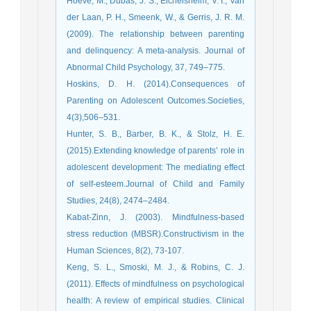
Hoeve, M., Dubas, J. S., Eichelsheim, V. I., Van
der Laan, P. H., Smeenk, W., & Gerris, J. R. M.
(2009). The relationship between parenting
and delinquency: A meta-analysis. Journal of
Abnormal Child Psychology, 37, 749–775.
Hoskins, D. H. (2014).Consequences of
Parenting on Adolescent Outcomes.Societies,
4(3),506–531.
Hunter, S. B., Barber, B. K., & Stolz, H. E.
(2015).Extending knowledge of parents’ role in
adolescent development: The mediating effect
of self-esteem.Journal of Child and Family
Studies, 24(8), 2474–2484.
Kabat-Zinn, J. (2003). Mindfulness-based
stress reduction (MBSR).Constructivism in the
Human Sciences, 8(2), 73-107.
Keng, S. L., Smoski, M. J., & Robins, C. J.
(2011). Effects of mindfulness on psychological
health: A review of empirical studies. Clinical