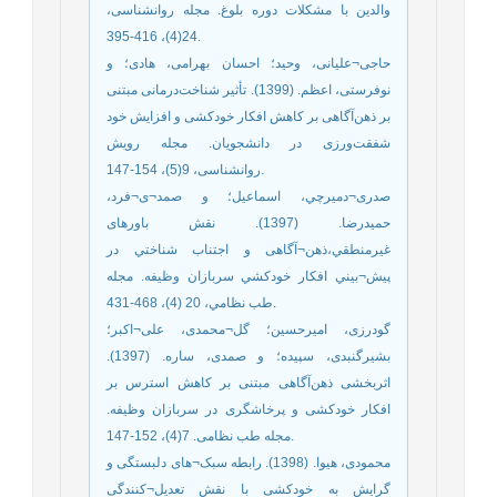
والدین با مشکلات دوره بلوغ. مجله روانشناسی،
24(4)، 416-395.
حاجی¬علیانی، وحید؛ احسان بهرامی، هادی؛ و
نوفرستی، اعظم. (1399). تأثیر شناخت‌درمانی مبتنی
بر ذهن‌آگاهی بر کاهش افکار خودکشی و افزایش خود
شفقت‌ورزی در دانشجویان. مجله رویش
روانشناسی، 9(5)، 154-147.
صدری¬دمیرچي، اسماعیل؛ و صمد¬ی¬فرد،
حمیدرضا. (1397). نقش باورهای
غیرمنطقي،ذهن¬آگاهی و اجتناب شناختي در
پیش¬بیني افکار خودکشي سربازان وظیفه. مجله
طب نظامي، 20 (4)، 468-431.
گودرزی، امیرحسین؛ گل¬محمدی، علی¬اکبر؛
بشیرگنبدی، سپیده؛ و صمدی، ساره. (1397).
اثربخشی ذهن‌آگاهی مبتنی بر کاهش استرس بر
افکار خودکشی و پرخاشگری در سربازان وظیفه.
مجله طب نظامی. 7(4)، 152-147.
محمودی، هیوا. (1398). رابطه سبک¬های دلبستگی و
گرایش به خودکشی با نقش تعدیل¬کنندگی