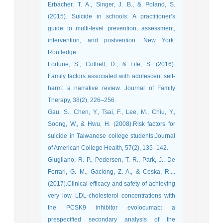
Erbacher, T. A., Singer, J. B., & Poland, S.
(2015). Suicide in schools: A practitioner’s
guide to multi-level prevention, assessment,
intervention, and postvention. New York:
Routledge
Fortune, S., Cottrell, D., & Fife, S. (2016).
Family factors associated with adolescent self-
harm: a narrative review. Journal of Family
Therapy, 38(2), 226–256.
Gau, S., Chen, Y., Tsai, F., Lee, M., Chiu, Y.,
Soong, W., & Hwu, H. (2008).Risk factors for
suicide in Taiwanese college students.Journal
of American College Health, 57(2), 135–142.
Giugliano, R. P., Pedersen, T. R., Park, J., De
Ferrari, G. M., Gaciong, Z. A., & Ceska, R....
(2017).Clinical efficacy and safety of achieving
very low LDL-cholesterol concentrations with
the PCSK9 inhibitor evolocumab: a
prespecified secondary analysis of the