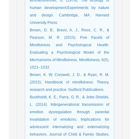
Bronfenbrenner, U. (1979). The ecology of
human development:Experiments by nature
and design. Cambridge, MA: Harvard
University Press.
Brown, D. B., Bravo, A. J., Roos, C. R., &
Pearson, M. R. (2015). Five Facets of
Mindfulness and Psychological Health:
Evaluating a Psychological Model of the
Mechanisms of Mindfulness. Mindfulness, 6(5),
1021–1032.
Brown, K. W, Creswell, J. D., & Ryan, R. M.
(2015). Handbook of mindfulness: Theory,
research and practice: Guilford Publications.
Buckholdt, K. E., Parra, G. R., & Jobe-Shields,
L. (2014). Intergenerational transmission of
emotion dysregulation through parental
invalidation of emotions: Implications for
adolescent internalizing and externalizing
behaviors. Journal of Child & Family Studies,