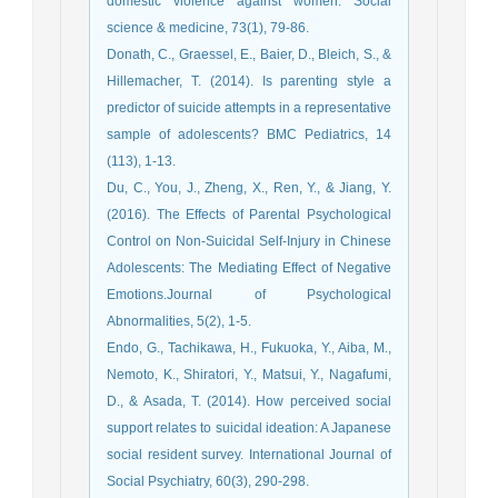
domestic violence against women. Social
science & medicine, 73(1), 79-86.
Donath, C., Graessel, E., Baier, D., Bleich, S., &
Hillemacher, T. (2014). Is parenting style a
predictor of suicide attempts in a representative
sample of adolescents? BMC Pediatrics, 14
(113), 1-13.
Du, C., You, J., Zheng, X., Ren, Y., & Jiang, Y.
(2016). The Effects of Parental Psychological
Control on Non-Suicidal Self-Injury in Chinese
Adolescents: The Mediating Effect of Negative
Emotions.Journal of Psychological
Abnormalities, 5(2), 1-5.
Endo, G., Tachikawa, H., Fukuoka, Y., Aiba, M.,
Nemoto, K., Shiratori, Y., Matsui, Y., Nagafumi,
D., & Asada, T. (2014). How perceived social
support relates to suicidal ideation: A Japanese
social resident survey. International Journal of
Social Psychiatry, 60(3), 290-298.