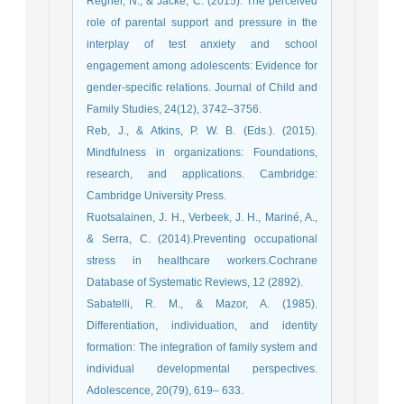
Regner, N., & Jacke, C. (2015). The perceived
role of parental support and pressure in the
interplay of test anxiety and school
engagement among adolescents: Evidence for
gender-specific relations. Journal of Child and
Family Studies, 24(12), 3742–3756.
Reb, J., & Atkins, P. W. B. (Eds.). (2015).
Mindfulness in organizations: Foundations,
research, and applications. Cambridge:
Cambridge University Press.
Ruotsalainen, J. H., Verbeek, J. H., Mariné, A.,
& Serra, C. (2014).Preventing occupational
stress in healthcare workers.Cochrane
Database of Systematic Reviews, 12 (2892).
Sabatelli, R. M., & Mazor, A. (1985).
Differentiation, individuation, and identity
formation: The integration of family system and
individual developmental perspectives.
Adolescence, 20(79), 619– 633.