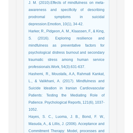
J. M. (2010).Effects of mindfulness on meta-
awareness and specificity of describing
prodromal symptoms in suicidal
depression.Emotion, 10(1), 34-42.
Harker, R., Pidgeon, A. M., Klaassen, F., & King,
S. (2016). Exploring resilience and
mindfulness as preventative factors for
psychological distress burnout and secondary
traumatic stress among human service
professionals.Work, 54(3).631-637.
Hashemi, R., Moustafa, A.A, Rahmati Kankat,
L., & Valikhani, A. (2017). Mindfulness and
Suicide Ideation in Iranian Cardiovascular
Patients: Testing the Mediating Role of
Patience. Psychological Reports, 121(6), 1037-
1052.
Hayes, S. C., Luoma, J. B., Bond, F. W.,
Masuda, A., & Lillis, J. (2006). Acceptance and
Commitment Therapy: Model, processes and