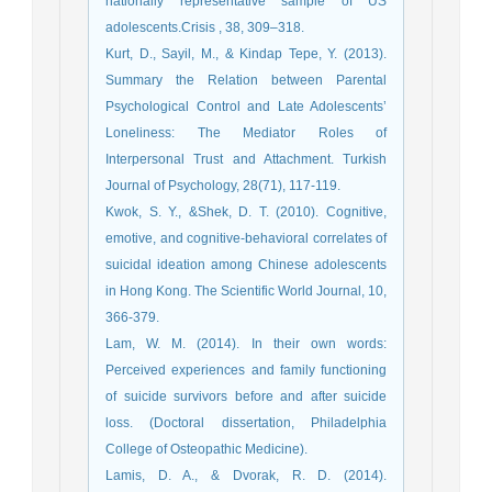
nationally representative sample of US
adolescents.Crisis , 38, 309–318.
Kurt, D., Sayil, M., & Kindap Tepe, Y. (2013).
Summary the Relation between Parental
Psychological Control and Late Adolescents’
Loneliness: The Mediator Roles of
Interpersonal Trust and Attachment. Turkish
Journal of Psychology, 28(71), 117-119.
Kwok, S. Y., &Shek, D. T. (2010). Cognitive,
emotive, and cognitive-behavioral correlates of
suicidal ideation among Chinese adolescents
in Hong Kong. The Scientific World Journal, 10,
366-379.
Lam, W. M. (2014). In their own words:
Perceived experiences and family functioning
of suicide survivors before and after suicide
loss. (Doctoral dissertation, Philadelphia
College of Osteopathic Medicine).
Lamis, D. A., & Dvorak, R. D. (2014).