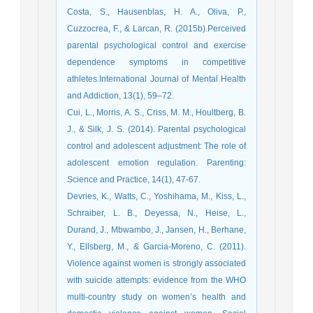
Costa, S., Hausenblas, H. A., Oliva, P.,
Cuzzocrea, F., & Larcan, R. (2015b).Perceived
parental psychological control and exercise
dependence symptoms in competitive
athletes.International Journal of Mental Health
and Addiction, 13(1), 59–72.
Cui, L., Morris, A. S., Criss, M. M., Houltberg, B.
J., & Silk, J. S. (2014). Parental psychological
control and adolescent adjustment: The role of
adolescent emotion regulation. Parenting:
Science and Practice, 14(1), 47-67.
Devries, K., Watts, C., Yoshihama, M., Kiss, L.,
Schraiber, L. B., Deyessa, N., Heise, L.,
Durand, J., Mbwambo, J., Jansen, H., Berhane,
Y., Ellsberg, M., & Garcia-Moreno, C. (2011).
Violence against women is strongly associated
with suicide attempts: evidence from the WHO
multi-country study on women’s health and