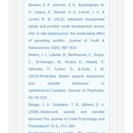
Bowers, E. P., Johnson, S. K., Buckingham, M.
H., Gasca, S., Warren, D. A., Lerner, J. V., &
Lerner, R. M. (2014). Important nonparental
adults and positive youth development across
mid- to late-adolescence: the moderating effect
of parenting profiles. Journal of Youth &
Adolescence, 43(6), 897–918.
Breton, J. J., Labelle, R., Berthiaume, C., Royer,
C., St-Georges, M., Ricard, D., Abadie, P.,
Gérardin, P., Cohen, D., &.Guile, J. M.
(2015).Protective factors against depression
and suicidal behaviour in
adolescence.Canadian Journal of Psychiatry,
60, S5-S15.
Bridge, J. A., Goldstein, T. R., &Brent, D. A.
(2006).Adolescent suicide and suicidal
behavior.The Journal of Child Psychology and
Psychiatry,47 (3-4), 372–394.