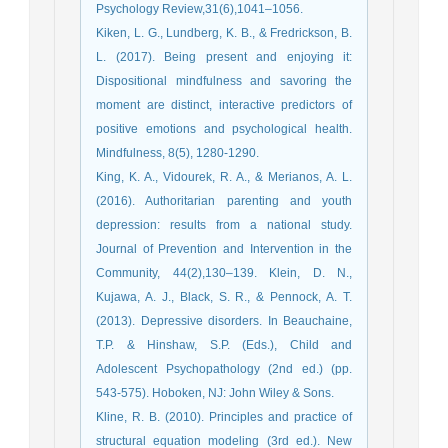
Psychology Review,31(6),1041–1056.
Kiken, L. G., Lundberg, K. B., & Fredrickson, B.
L. (2017). Being present and enjoying it:
Dispositional mindfulness and savoring the
moment are distinct, interactive predictors of
positive emotions and psychological health.
Mindfulness, 8(5), 1280-1290.
King, K. A., Vidourek, R. A., & Merianos, A. L.
(2016). Authoritarian parenting and youth
depression: results from a national study.
Journal of Prevention and Intervention in the
Community, 44(2),130–139. Klein, D. N.,
Kujawa, A. J., Black, S. R., & Pennock, A. T.
(2013). Depressive disorders. In Beauchaine,
T.P. & Hinshaw, S.P. (Eds.), Child and
Adolescent Psychopathology (2nd ed.) (pp.
543-575). Hoboken, NJ: John Wiley & Sons.
Kline, R. B. (2010). Principles and practice of
structural equation modeling (3rd ed.). New