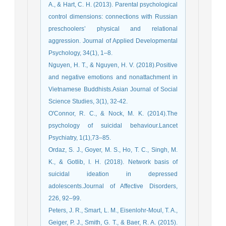
A., & Hart, C. H. (2013). Parental psychological
control dimensions: connections with Russian
preschoolers’ physical and relational
aggression. Journal of Applied Developmental
Psychology, 34(1), 1–8.
Nguyen, H. T., & Nguyen, H. V. (2018).Positive
and negative emotions and nonattachment in
Vietnamese Buddhists.Asian Journal of Social
Science Studies, 3(1), 32-42.
O'Connor, R. C., & Nock, M. K. (2014).The
psychology of suicidal behaviour.Lancet
Psychiatry, 1(1),73–85.
Ordaz, S. J., Goyer, M. S., Ho, T. C., Singh, M.
K., & Gotlib, I. H. (2018). Network basis of
suicidal ideation in depressed
adolescents.Journal of Affective Disorders,
226, 92–99.
Peters, J. R., Smart, L. M., Eisenlohr-Moul, T. A.,
Geiger, P. J., Smith, G. T., & Baer, R. A. (2015).