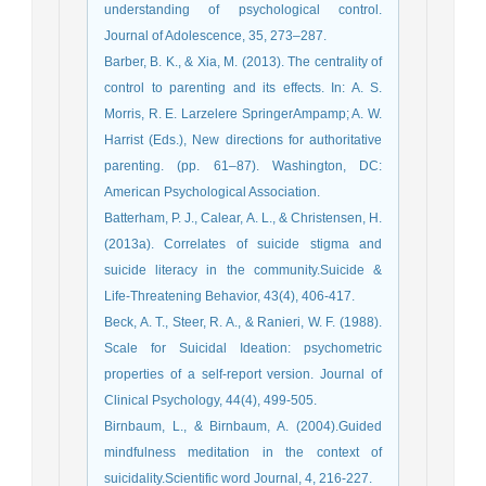
understanding of psychological control.
Journal of Adolescence, 35, 273–287.
Barber, B. K., & Xia, M. (2013). The centrality of
control to parenting and its effects. In: A. S.
Morris, R. E. Larzelere SpringerAmpamp; A. W.
Harrist (Eds.), New directions for authoritative
parenting. (pp. 61–87). Washington, DC:
American Psychological Association.
Batterham, P. J., Calear, A. L., & Christensen, H.
(2013a). Correlates of suicide stigma and
suicide literacy in the community.Suicide &
Life-Threatening Behavior, 43(4), 406-417.
Beck, A. T., Steer, R. A., & Ranieri, W. F. (1988).
Scale for Suicidal Ideation: psychometric
properties of a self-report version. Journal of
Clinical Psychology, 44(4), 499-505.
Birnbaum, L., & Birnbaum, A. (2004).Guided
mindfulness meditation in the context of
suicidality.Scientific word Journal, 4, 216-227.