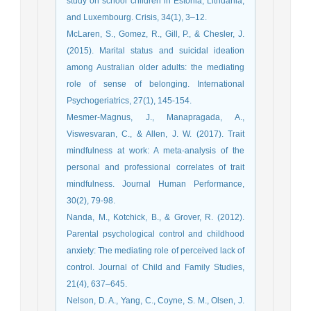
study on school children in Estonia, Lithuania,
and Luxembourg. Crisis, 34(1), 3–12.
McLaren, S., Gomez, R., Gill, P., & Chesler, J.
(2015). Marital status and suicidal ideation
among Australian older adults: the mediating
role of sense of belonging. International
Psychogeriatrics, 27(1), 145-154.
Mesmer-Magnus, J., Manapragada, A.,
Viswesvaran, C., & Allen, J. W. (2017). Trait
mindfulness at work: A meta-analysis of the
personal and professional correlates of trait
mindfulness. Journal Human Performance,
30(2), 79-98.
Nanda, M., Kotchick, B., & Grover, R. (2012).
Parental psychological control and childhood
anxiety: The mediating role of perceived lack of
control. Journal of Child and Family Studies,
21(4), 637–645.
Nelson, D. A., Yang, C., Coyne, S. M., Olsen, J.