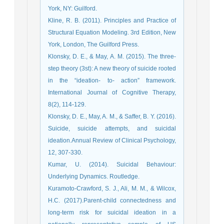
York, NY: Guilford.
Kline, R. B. (2011). Principles and Practice of
Structural Equation Modeling. 3rd Edition, New
York, London, The Guilford Press.
Klonsky, D. E., & May, A. M. (2015). The three-
step theory (3st): A new theory of suicide rooted
in the “ideation- to- action” framework.
International Journal of Cognitive Therapy,
8(2), 114-129.
Klonsky, D. E., May, A. M., & Saffer, B. Y. (2016).
Suicide, suicide attempts, and suicidal
ideation.Annual Review of Clinical Psychology,
12, 307-330.
Kumar, U. (2014). Suicidal Behaviour:
Underlying Dynamics. Routledge.
Kuramoto-Crawford, S. J., Ali, M. M., & Wilcox,
H.C. (2017).Parent-child connectedness and
long-term risk for suicidal ideation in a