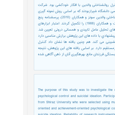
ل روانشناختی والدین با افکار خودکشی بود. شرکت
زدانشجویان دوره کارشناسی دانشگاه شیرازبودند که بر اساس روش نمونه گیری
تصادفی خوشه ای چند مرحله ای انتخاب شدند و مقیاس کنترل روانشناختی والدین سونز و همکاران (2010)، پرسشنامه پنج
وجهی ذهن آگاهی بایر و همکاران (2006) و مقیاس افکار خودکشی بک و همکاران (1988) را تکمیل کردند. اعتبار ابزارهای
 های تحلیل عامل تاییدی و همسانی درونی تعیین شد.
پیشنهادي با داده های این پژوهش برازش مناسبی دارد
‏بینی می کند. هم چنین یافته ها نشان داد کنترل
مستقیم دارد. بر اساس یافته های این پژوهش، نتیجه
ستگی فرزندان مانع بهره‏گیری آنان از ذهن آگاهی شده
The purpose of this study was to investigate the 
psychological control and suicidal ideation. Partic
from Shiraz University who were selected using m
oriented and achievement-oriented psychological con
suicide ideation. Reliability of research instrume