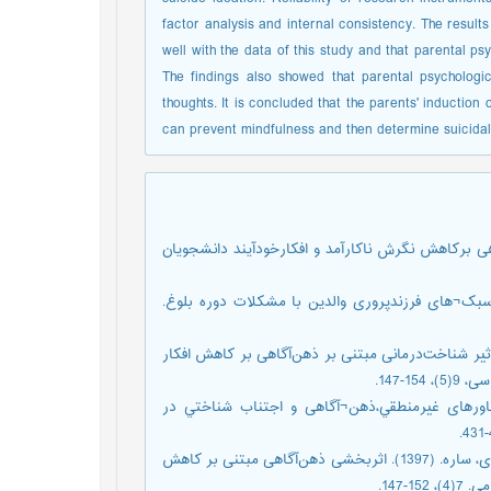
factor analysis and internal consistency. The result
well with the data of this study and that parental ps
The findings also showed that parental psychologic
thoughts. It is concluded that the parents' inductio
can prevent mindfulness and then determine suicidal
. اثربخشی آموزش ذهن آگاهی برکاهش نگرش ناکارآمد و افکارخودآیند دانشجویان
 و عابدی، احمد. (1399). نقش واسه¬ای سبک¬های فرزندپروری والدین با مشکلات دوره بلوغ.
انی، وحید؛ احسان بهرامی، هادی؛ و نوفرستی، اعظم. (1399). تأثیر شناخت‌درمانی مبتنی بر ذهن‌آگاهی بر کاهش افکار
-147.
اعیل؛ و صمد¬ی¬فرد، حمیدرضا. (1397). نقش باورهای غیرمنطقي،ذهن¬آگاهی و اجتناب شناختي در
گودرزی، امیرحسین؛ گل¬محمدی، علی¬اکبر؛ بشیرگنبدی، سپیده؛ و صمدی، ساره. (1397). اثربخشی ذهن‌آگاهی مبتنی بر کاهش
147.