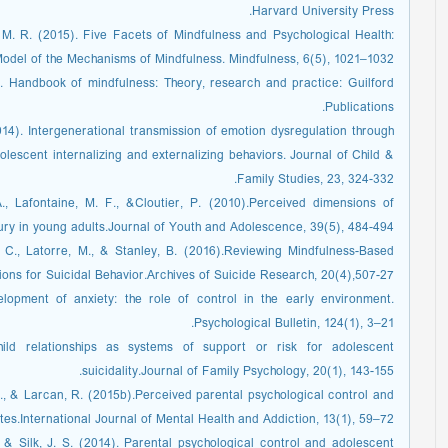
Harvard University Press.
 M. R. (2015). Five Facets of Mindfulness and Psychological Health:
Model of the Mechanisms of Mindfulness. Mindfulness, 6(5), 1021–1032.
. Handbook of mindfulness: Theory, research and practice: Guilford
Publications.
2014). Intergenerational transmission of emotion dysregulation through
dolescent internalizing and externalizing behaviors. Journal of Child &
Family Studies, 23, 324-332.
A., Lafontaine, M. F., &Cloutier, P. (2010).Perceived dimensions of
jury in young adults.Journal of Youth and Adolescence, 39(5), 484-494.
ps, C., Latorre, M., & Stanley, B. (2016).Reviewing Mindfulness-Based
ions for Suicidal Behavior.Archives of Suicide Research, 20(4),507-27.
lopment of anxiety: the role of control in the early environment.
Psychological Bulletin, 124(1), 3–21.
ild relationships as systems of support or risk for adolescent
suicidality.Journal of Family Psychology, 20(1), 143-155.
F., & Larcan, R. (2015b).Perceived parental psychological control and
s.International Journal of Mental Health and Addiction, 13(1), 59–72.
., & Silk, J. S. (2014). Parental psychological control and adolescent