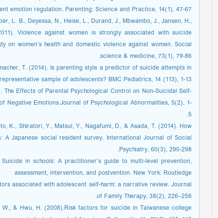
ent emotion regulation. Parenting: Science and Practice, 14(1), 47-67.
iber, L. B., Deyessa, N., Heise, L., Durand, J., Mbwambo, J., Jansen, H.,
2011). Violence against women is strongly associated with suicide
udy on women’s health and domestic violence against women. Social
science & medicine, 73(1), 79-86.
emacher, T. (2014). Is parenting style a predictor of suicide attempts in
representative sample of adolescents? BMC Pediatrics, 14 (113), 1-13.
6). The Effects of Parental Psychological Control on Non-Suicidal Self-
of Negative Emotions.Journal of Psychological Abnormalities, 5(2), 1-
5.
o, K., Shiratori, Y., Matsui, Y., Nagafumi, D., & Asada, T. (2014). How
n: A Japanese social resident survey. International Journal of Social
Psychiatry, 60(3), 290-298.
 Suicide in schools: A practitioner’s guide to multi-level prevention,
assessment, intervention, and postvention. New York: Routledge
actors associated with adolescent self-harm: a narrative review. Journal
of Family Therapy, 38(2), 226–256.
g, W., & Hwu, H. (2008).Risk factors for suicide in Taiwanese college