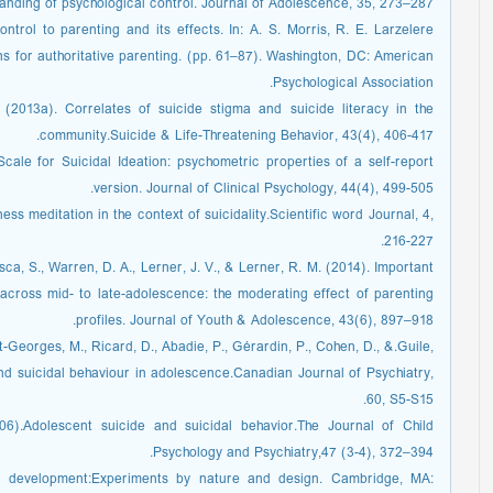
ding of psychological control. Journal of Adolescence, 35, 273–287.
ontrol to parenting and its effects. In: A. S. Morris, R. E. Larzelere
s for authoritative parenting. (pp. 61–87). Washington, DC: American
Psychological Association.
 (2013a). Correlates of suicide stigma and suicide literacy in the
community.Suicide & Life-Threatening Behavior, 43(4), 406-417.
Scale for Suicidal Ideation: psychometric properties of a self-report
version. Journal of Clinical Psychology, 44(4), 499-505.
s meditation in the context of suicidality.Scientific word Journal, 4,
216-227.
ca, S., Warren, D. A., Lerner, J. V., & Lerner, R. M. (2014). Important
across mid- to late-adolescence: the moderating effect of parenting
profiles. Journal of Youth & Adolescence, 43(6), 897–918.
St-Georges, M., Ricard, D., Abadie, P., Gérardin, P., Cohen, D., &.Guile,
and suicidal behaviour in adolescence.Canadian Journal of Psychiatry,
60, S5-S15.
006).Adolescent suicide and suicidal behavior.The Journal of Child
Psychology and Psychiatry,47 (3-4), 372–394.
n development:Experiments by nature and design. Cambridge, MA: