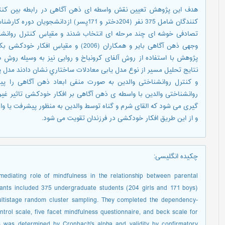
هدف این پژوهش تعیین نقش واسطه ای ذهن آگاهی در رابطه بین کنتر
کنندگان شامل 375 نفر (204دختر و 171پسر) ا
پژوهش با استفاده از روش آلفای کرونباخ و روایی نیز به وسیله روش
نتایج تحلیل مسیر از نوع مدل یابی معادلات ساختاري نشان دادند مدل 
و کنترل روانشناختی والدین به صورت منفی ابعاد ذهن آگاهی را پیش
روانشناختی والدین با واسطه ی ذهن آگاهی بر افکار خودکشی تاثیر غیر
گیری می شود که القای شرم و گناه توسط والدین به منظور پیشرفت یا واب
و از این طریق افکار خودکشی در فرزندان تقویت می شود.
چکیده انگلیسی
:
mediating role of mindfulness in the relationship between parental
ipants included 375 undergraduate students (204 girls and 171 boys)
ultistage random cluster sampling. They completed the dependency-
trol scale, five facet mindfulness questionnaire, and beck scale for
nts was determined by Cronbach's alpha and validity by confirmatory