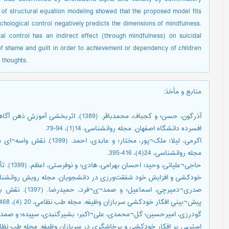
s of structural equation modeling showed that the proposed model fits
ychological control negatively predicts the dimensions of mindfulness.
al control has an indirect effect (through mindfulness) on suicidal
n of shame and guilt in order to achievement or dependency of children
 thoughts.
منابع و مأخذ
:
آذرگون، حسن؛ و کجباف، محمدباقر. (1389)
افسرده دانشگاه اصفهان. مجله روانشناسی، 14(1)، 94-79.
اکرمی، لیلا؛ ملک¬پور، مختار؛
مجله روانشناسی، 24(4)، 416-395.
حاجی¬علی
خودکشی و افزایش خود شفقت‌ورزی در دانشجویان. مجله رویش روانشناسی، 9(5)، 154
صدری¬دمیرچي، اسم
پیش¬بیني افکار خودکشي سربازان وظیفه. مجله طب نظامي، 20 (4)، 468-431.
استرس بر افکار خودکشی و پرخاشگری در سربازان وظیفه. مجله طب نظامی. 7(4)، 152-