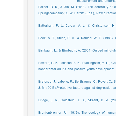
measurement and understan
Barber, B. K., & Xia, M. (2013). The centrality of c
SpringerAmpamp; A. W. Harrist (Eds.), New direction
Batterham, P. J., Calear, A. L., & Christensen, H.
Beck, A. T., Steer, R. A., & Ranieri, W. F. (1988). 
Birnbaum, L., & Birnbaum, A. (2004).Guided mindfulnes
Bowers, E. P., Johnson, S. K., Buckingham, M. H., Gas
nonparental adults and positive youth development 
Breton, J. J., Labelle, R., Berthiaume, C., Royer, C., 
J. M. (2015).Protective factors against depression 
Bridge, J. A., Goldstein, T. R., &Brent, D. A. (2
Bronfenbrenner, U. (1979). The ecology of huma