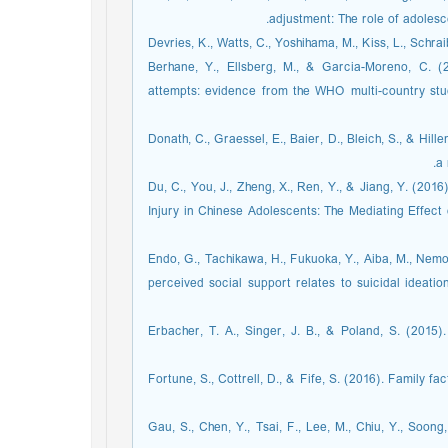
adjustment: The role of adolesc
Devries, K., Watts, C., Yoshihama, M., Kiss, L., Schra
Berhane, Y., Ellsberg, M., & Garcia-Moreno, C. (
attempts: evidence from the WHO multi-country st
Donath, C., Graessel, E., Baier, D., Bleich, S., & Hill
a 
Du, C., You, J., Zheng, X., Ren, Y., & Jiang, Y. (201
Injury in Chinese Adolescents: The Mediating Effect 
Endo, G., Tachikawa, H., Fukuoka, Y., Aiba, M., Nemot
perceived social support relates to suicidal ideatio
Erbacher, T. A., Singer, J. B., & Poland, S. (2015).
Fortune, S., Cottrell, D., & Fife, S. (2016). Family f
Gau, S., Chen, Y., Tsai, F., Lee, M., Chiu, Y., Soon