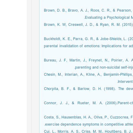
Brown, D. B., Bravo, A. J., Roos, C. R., & Pearson,
Evaluating a Psychological 
Brown, K. W, Creswell, J. D., & Ryan, R. M. (2015)
Buckholdt, K. E., Parra, G. R., & Jobe-Shields, L. (
parental invalidation of emotions: Implications for a
Bureau, J. F, Martin, J., Freynet, N., Poirier, A. 
parenting and non-suicidal self-in
Chesin, M., Interian, A., Kline, A., Benjamin-Philli
Intervent
Chorpita, B. F., & Barlow, D. H. (1998). The deve
Connor, J. J., & Rueter, M. A. (2006).Parent-ch
Costa, S., Hausenblas, H. A., Oliva, P., Cuzzocrea, 
exercise dependence symptoms in competitive athlete
Cui, L., Morris, A. S., Criss, M. M., Houltberg, B. J