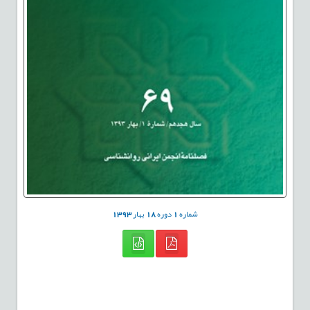
شماره
1
دوره
18
بهار
1393