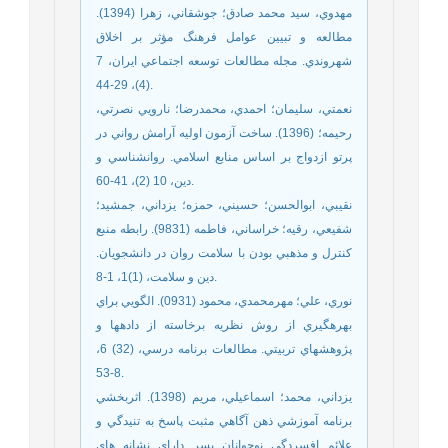
مهدوي، سيد محمد صادق؛ جوشقاني، زهرا (1394).
مطالعه و تبيين عوامل فرهنگ مؤثر بر اخلاق
شهروندي. مجله مطالعات توسعه اجتماعي ايران، 7
(4)، 29-44.
نعمتي، سليمان؛ احمدي، محمدرضا؛ نارويي نصرتي،
رحيمه؛ (1396). ساخت آزمون اوليه آرامش رواني در
پرتو ازدواج بر اساس منابع اسلامي. روانشناسي و
دين، 10 (2)، 41-60.
نقيبي، ابوالحسن؛ حسيني، حمزه؛ يزداني، جمشيد؛
شفيعي، رقيه؛ خراساني، فاطمه (9831). رابطه منبع
کنترل و مذهبي بودن با سلامت روان در دانشجويان.
دين و سلامت، (1)1، 1-8.
نوري، علي؛ مهرمحمدي، محمود (0931). الگويي براي
بهرهگيري از روش نظريه برخاسته از دادهها و
پژوهشهاي تربيتي. مطالعات برنامه درسي، (32) 6،
8-53.
يزداني، محمد؛ اسماعيلي، مريم (1398). اثربخشي
برنامه آموزشي ذهن آگاهي مثبت پاسخ به تنيدگي و
علائم افسردگي نوجوانان پسر داراي نشانه هاي