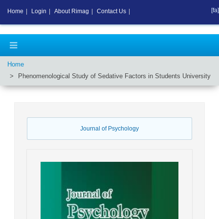
[fa]
Home
|
Login
|
About Rimag
|
Contact Us
|
Home
Phenomenological Study of Sedative Factors in Students University
Journal of Psychology