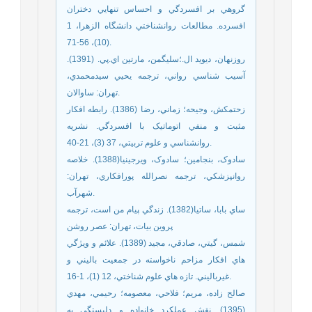
گروهي بر افسردگي و احساس تنهايي دختران
افسرده. مطالعات روانشناختي دانشگاه الزهرا، 1
(10)، 56-71.
روزنهان، ديويد ال.؛سليگمن، مارتين اي.پي. (1391).
آسيب شناسي رواني، ترجمه يحيي سيدمحمدي،
تهران: ساوالان.
زحتمکش، وجيحه؛ زماني، رضا (1386). رابطه افکار
مثبت و منفي اتوماتيک با افسردگي. نشريه
روانشناسي و علوم تربيتي، 37 (3)، 21-40.
سادوک، بنجامين؛ سادوک، ويرجينيا(1388). خلاصه
روانپزشکي، ترجمه نصرالله پورافکاري، تهران:
شهرآب.
ساي بابا، ساتيا(1382). زندگي پيام من است، ترجمه
پروين بيات، تهران: عصر روشن
شمس، گيتي، صادقي، مجيد (1389). علائم و ويژگي
هاي افکار مزاحم ناخواسته در جمعيت باليني و
غيرباليني. تازه هاي علوم شناختي، 12 (1)، 1-16.
صالح زاده، مريم؛ فلاحي، معصومه؛ رحيمي، مهدي
(1395). نقش عملکرد خانواده و دلبستگي به