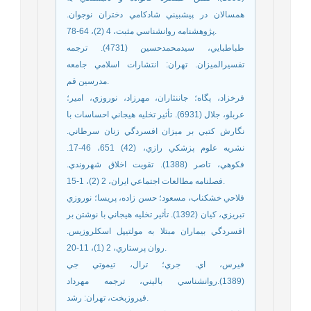
همسالان در پيشبيني شادکامي دختران نوجوان.
پژوهشنامه روانشناسي مثبت، 4 (2)، 64-78.
طباطبايي، سيدمحمدحسين (4731). ترجمه
تفسيرالميزان. تهران: انتشارات اسلامي جامعه
مدرسين قم.
فرخزاد، پگاه؛ جاننثاران، مهرزاد، نوروزي، امير؛
عربلو، جلال (6931). تأثير تخليه هيجاني احساسات با
نگارش کتبي بر ميزان افسردگي زنان سرطاني.
نشريه علوم پزشکي رازي، (42) 651، 46-17.
فکوهي، تاصر (1388). تقويت اخلاق شهروندي.
فصلنامه مطالعات اجتماعي ايران، 2 (2)، 1-15.
فلاحي خشکناب، مسعود؛ حسن زاده، پريسا؛ نوروزي
تبريزي، کيان (1392). تأثير تخليه هيجاني با نوشتن بر
افسردگي بيماران مبتلا به مولتيپل اسکلروزيس.
روان پرستاري، 2 (1)، 11-20.
فيرس، اي. جري؛ ترال، تيموتي جي
(1389).روانشناسي باليني، ترجمه مهرداد
فيروزبخت، تهران: رشد.