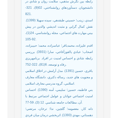
رابطه بين نگرش مذهبي، سلامت روان و شادي در
دانشجويان. دستآوردهاي روانشناختي، 02(9)، 321-
821.
اسدي، زينب؛ حسيني طبقدهي، سيده سهيلا (1399).
نقش کمال گرايي و مثبت انديشي والدين در پيش
بيني مهارت هاي اجتماعي، مجله روانشناسي، 24(1)،
92-105.
اقدم عليزاده، محمدباقر؛ عباسزاده، محمد؛ حبيبزاده،
اصحاب؛ عبادي يالقوزآغاجي، سارا (3931). بررسي
رابطه شادي و احساس امنيت در افراد. برنامهريزي
رفاه و توسعه، 6(81)، 322-752.
باقري، حسين (1391). مدل آرامش در اخلاق اسلامي
و معنويت هاي جديد، رساله دکتري، دانشگاه معارف
اسلامي، گروه مدرسي معارف اسلامی.
بني فاطمه، حسين؛ سليمي، آمنه (1390). احساس
امنيت اجتماعي جوانان و عوامل اجتماعي مرتبط با
آن، مطالعات جامعه شناسي. 12 (3)، 59-77.
دانه کار، معصومه؛ گلچين، ندا؛ ترخان، مرتضي؛
دهستاني، مهدي (1393). اثربخشي درمان ميان فردي