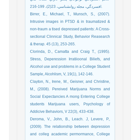
افسردگي، مجله روانشناسي، 23(2)، 199-216.
Birrer, E., Michael, T., Munsch, S., (2007).
Intrusive images in PTSD & in traumatized &
non-traum a tised depressed patients: A Cross-
sectional Clinnical Study, Behavior Reasearch
& therap. 45 (13), 253-265.
Clorinda, D., Camatta and Craig T., (1995).
Stress, Deperession Irratiioonal Biliefs, and
Alcohol use and problems in a College Student
Sample, Alcohlism, V, 19(1), 142-146.
Clayton, N., Irene, M., Geisner, and Christine,
M., (2008). Pereived Marijuana Norms and
Social Expectancies A mong Entering College
students Marijuana users, Psychology of
Addicive Behaviors, V 22(3), 433-438.
Deroma, V., John, B., Leach. J, Levere, P.,
(2009). The relationship between depression
and colleg academic permormance, College