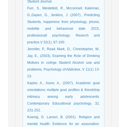
Student Journal.
Furr,. S., Westefeld, R., Mcconnell, Kalernan,
G.,Gayen, G., Jenkins, J. (2007)., Predicting
Students, happiness from physiology, phone,
mobilite and behavioral date 2015,
professionall psychology: Reserch and
practice.V 32(1), 97-100.
Jennifer, P., Read Mark, D., Chreistopher, W.,
Jay, E., (2003), Examing the Role of Drinking
Motives in collrge Student Alcohol use and
problems, Psychology of Addictive, V 11(1) 13-
23.
Kapler, A., Assor, A., (2007), Academic goal
orientations multiple goal profiles & friendship
intimacy among early adolescents.
Contemporary Educational psychology, 32,
231-252.
Koenig, G. Larson, B. (2001). Religion and
mental health: Evidence for an association.