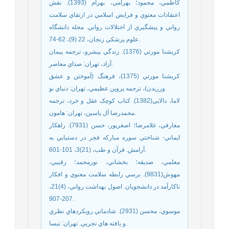
کاظمي، محمود؛ بهرامي، بهرام (1393). نقش
اعتقادات معنوي و فرايض اسلامي در ارتقاي سلامت
رواني و پيشگيري از اختلالات رواني. مجله دانشگاه
علوم پزشکي زنجان، 22 (9)، 62-74.
کريشنا مورتي (1376). زندگي پيشرو، ترجمه پيمان
آزاد، تهران: صداي معاصر.
کريشنا مورتي (1375)، فرهنگ (آموختن و عشق
ورزيدن)، ترجمه پروين عظيمي، تهران: دنياي نو.
لاما، دالايي(1382). کتاب کوچک عقل و خرد، ترجمه
محمدرضا آل ياسين، تهران: هامون.
معارفي، غلامرضا؛ اصغرپور، حسن (7931). راهکار
ايماني- شناختي سوره مبارکه فجر در دستيابي به
آرامش. قرآن و طب، (21)3، 101-601.
معلمي، صديقه؛ بخشاني، نورمحمد؛ رقيبي،
مهوش(9831). برسي رابطه سلامت معنوي و افکار
ناکارآمد در دانشجويان. اصول بهداشت رواني، (4)21،
207-907.
موسوي، محسن (2931). شادماني رويکردهاي نظري
و يافته هاي تجربي. تهران: تيسا.