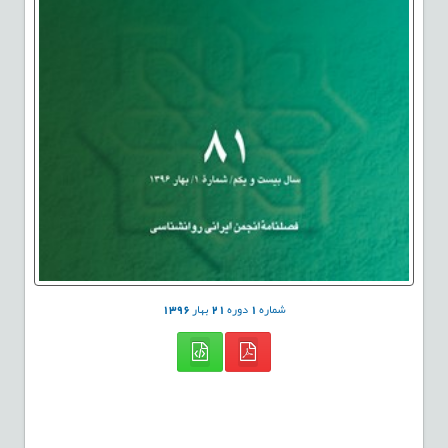
شماره
1
دوره
21
بهار
1396