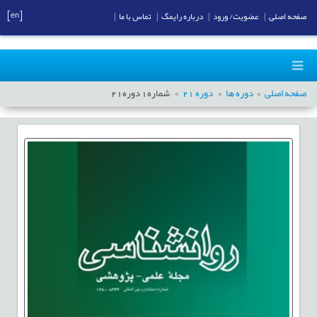
[en]
صفحه اصلی
|
عضویت/ ورود
|
درباره رایمگ
|
تماس با ما
|
صفحه اصلی
دوره ها
دوره
21
شماره
1
دوره
21