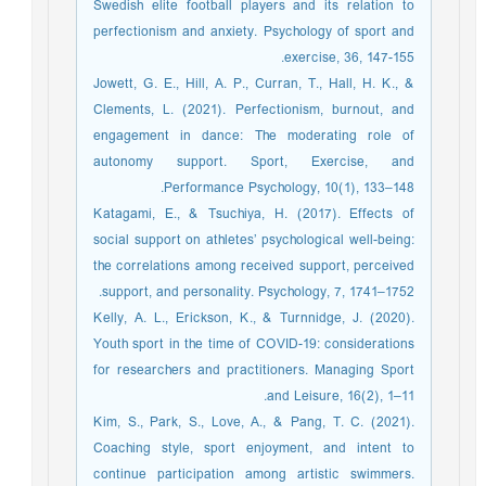
Swedish elite football players and its relation to
perfectionism and anxiety. Psychology of sport and
exercise, 36, 147-155.
Jowett, G. E., Hill, A. P., Curran, T., Hall, H. K., &
Clements, L. (2021). Perfectionism, burnout, and
engagement in dance: The moderating role of
autonomy support. Sport, Exercise, and
Performance Psychology, 10(1), 133–148.
Katagami, E., & Tsuchiya, H. (2017). Effects of
social support on athletes’ psychological well-being:
the correlations among received support, perceived
support, and personality. Psychology, 7, 1741–1752.
Kelly, A. L., Erickson, K., & Turnnidge, J. (2020).
Youth sport in the time of COVID-19: considerations
for researchers and practitioners. Managing Sport
and Leisure, 16(2), 1–11.
Kim, S., Park, S., Love, A., & Pang, T. C. (2021).
Coaching style, sport enjoyment, and intent to
continue participation among artistic swimmers.