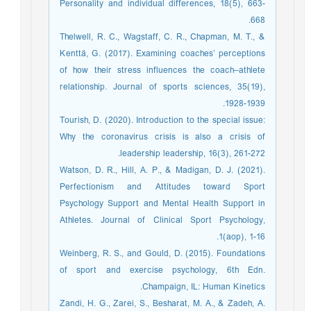
Personality and individual differences, 18(5), 663-
668.
Thelwell, R. C., Wagstaff, C. R., Chapman, M. T., &
Kenttä, G. (2017). Examining coaches’ perceptions
of how their stress influences the coach–athlete
relationship. Journal of sports sciences, 35(19),
1928-1939.
Tourish, D. (2020). Introduction to the special issue:
Why the coronavirus crisis is also a crisis of
leadership leadership, 16(3), 261-272.
Watson, D. R., Hill, A. P., & Madigan, D. J. (2021).
Perfectionism and Attitudes toward Sport
Psychology Support and Mental Health Support in
Athletes. Journal of Clinical Sport Psychology,
1(aop), 1-16.
Weinberg, R. S., and Gould, D. (2015). Foundations
of sport and exercise psychology, 6th Edn.
Champaign, IL: Human Kinetics.
Zandi, H. G., Zarei, S., Besharat, M. A., & Zadeh, A.