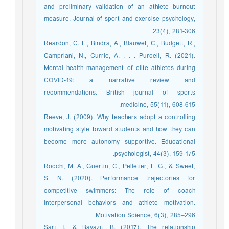
and preliminary validation of an athlete burnout
measure. Journal of sport and exercise psychology,
23(4), 281-306.
Reardon, C. L., Bindra, A., Blauwet, C., Budgett, R.,
Campriani, N., Currie, A. . . . Purcell, R. (2021).
Mental health management of elite athletes during
COVID-19: a narrative review and
recommendations. British journal of sports
medicine, 55(11), 608-615.
Reeve, J. (2009). Why teachers adopt a controlling
motivating style toward students and how they can
become more autonomy supportive. Educational
psychologist, 44(3), 159-175.
Rocchi, M. A., Guertin, C., Pelletier, L. G., & Sweet,
S. N. (2020). Performance trajectories for
competitive swimmers: The role of coach
interpersonal behaviors and athlete motivation.
Motivation Science, 6(3), 285–296.
Sarı, İ., & Bayazıt, B. (2017). The relationship