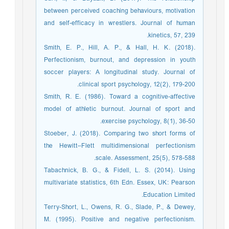
between perceived coaching behaviours, motivation
and self-efficacy in wrestlers. Journal of human
kinetics, 57, 239.
Smith, E. P., Hill, A. P., & Hall, H. K. (2018).
Perfectionism, burnout, and depression in youth
soccer players: A longitudinal study. Journal of
clinical sport psychology, 12(2), 179-200.
Smith, R. E. (1986). Toward a cognitive-affective
model of athletic burnout. Journal of sport and
exercise psychology, 8(1), 36-50.
Stoeber, J. (2018). Comparing two short forms of
the Hewitt–Flett multidimensional perfectionism
scale. Assessment, 25(5), 578-588.
Tabachnick, B. G., & Fidell, L. S. (2014). Using
multivariate statistics, 6th Edn. Essex, UK: Pearson
Education Limited.
Terry-Short, L., Owens, R. G., Slade, P., & Dewey,
M. (1995). Positive and negative perfectionism.