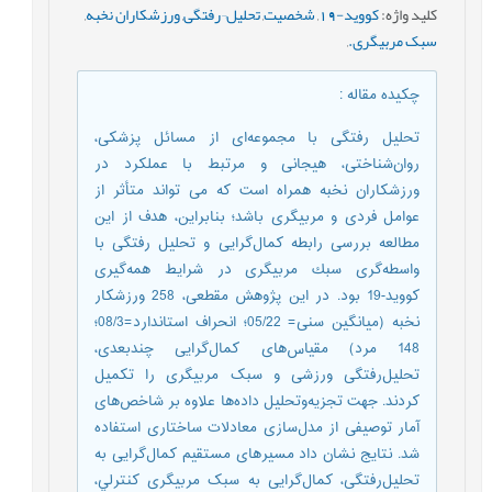
کلید واژه
:
کووید-19
,
شخصيت
,
تحلیل¬رفتگی
,
ورزشکاران نخبه
,
سبک مربیگری.
,
چکیده مقاله
:
تحلیل رفتگی با مجموعه‌ای از مسائل پزشکی،
روان‌شناختی، هیجانی و مرتبط با عملکرد در
ورزشکاران نخبه همراه است که می تواند متأثر از
عوامل فردی و مربیگری باشد؛ بنابراین، هدف از این
مطالعه بررسی رابطه کمال‌گرایی و تحلیل رفتگی با
واسطه‌گری سبك مربیگری در شرايط همه‌گیری
کووید-19 بود. در این پژوهش مقطعی، 258 ورزشکار
نخبه (میانگین سنی= 05/22؛ انحراف استاندارد=08/3؛
148 مرد) مقیاس‌های کمال‌گرایی چندبعدی،
تحلیل‌رفتگی ورزشی و سبک مربیگری را تکمیل
کردند. جهت تجزیه‌وتحلیل داده‌ها علاوه بر شاخص‌های
آمار توصیفی از مدل‌سازی معادلات ساختاری استفاده
شد. نتایج نشان داد مسیرهای مستقیم کمال‌گرایی به
تحلیل‌رفتگی، کمال‌گرایی به سبک مربیگری كنترلي،