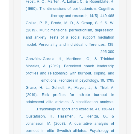
Frost, R. O., Marten, P., Lahart, C., & Rosenblate, R.
(1990). The dimensions of perfectionism. Cognitive
therapy and research, 14(5), 449-468.
Gnilka, P. B., Broda, M. D., & Group, S. f. S. W.
(2019). Multidimensional perfectionism, depression,
and anxiety: Tests of a social support mediation
model. Personality and individual differences, 139,
295-300.
González-García, H., Martinent, G., & Trinidad
Morales, A. (2019). Perceived coach leadership
profiles and relationship with burnout, coping, and
emotions. Frontiers in psychology, 10, 1785.
Granz, H. L., Schnell, A., Mayer, J., & Thiel, A.
(2019). Risk profiles for athlete burnout in
adolescent elite athletes: A classification analysis.
Psychology of sport and exercise, 41, 130-141.
Gustafsson, H., Hassmén, P., Kenttä, G., &
Johansson, M. (2008). A qualitative analysis of
burnout in elite Swedish athletes. Psychology of