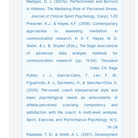
Madigan, D. J. (2021a). Perfectionism and Burnout
in Athletes: The Mediating Role of Perceived Stress.
Journal of Clinical Sport Psychology, 1(aop), 1-20.
Preacher, K.J., & Hayes, A.F. (2008). Contemporary
approaches to assessing mediation in
communication research. In A. F. Hayes, M. D.
Slater, & L. B. Snyder (Eds.), The Sage sourcebook
of advanced data analysis methods for
communication research (pp. 13-54). Thousand
Oaks, CA: Sage.
Pulido, J. J., García-Calvo, T., Leo, F. M.,
Figueiredo, A. J., Sarmento, H., & Sánchez-Oliva, D.
(2020). Perceived coach interpersonal style and
basic psychological needs as antecedents of
athlete-perceived coaching competency and
satisfaction with the coach: A multi-level analysis.
Sport, Exercise, and Performance Psychology, 9(1),
16–28.
Raedeke, T. D., & Smith, A. L. (2001). Development