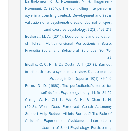
Bartholomew, K. J., Ntoumanis, N., & Thøgersen-
Ntoumani, C. (2010). The controlling interpersonal
style in a coaching context: Development and initial
validation of a psychometric scale. Journal of sport
and exercise psychology, 32(2), 193-216.
Besharat, M. A. (2011). Development and validation
of Tehran Multidimensional Perfectionism Scale.
Procedia-Social and Behavioral Sciences, 30, 79-
83.
Bicalho, C. C. F., & Da Costa, V. T. (2018). Burnout
in elite athletes: a systematic review. Cuadernos de
Psicología Del Deporte, 18(1), 89-102.
Burns, D. D. (1980). The perfectionist’s script for
self-defeat. Psychology today, 14(6), 34-52.
Chang, W. H., Chi, L., Wu, C. H., & Chen, L. H.
(2018). When Does Perceived Coach Autonomy
Support Help Reduce Athlete Burnout? The Role of
Athletes’ Experiential Avoidance. International
Journal of Sport Psychology, Forthcoming.