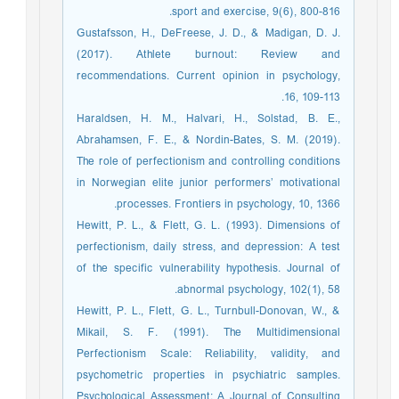
sport and exercise, 9(6), 800-816.
Gustafsson, H., DeFreese, J. D., & Madigan, D. J.
(2017). Athlete burnout: Review and
recommendations. Current opinion in psychology,
16, 109-113.
Haraldsen, H. M., Halvari, H., Solstad, B. E.,
Abrahamsen, F. E., & Nordin-Bates, S. M. (2019).
The role of perfectionism and controlling conditions
in Norwegian elite junior performers’ motivational
processes. Frontiers in psychology, 10, 1366.
Hewitt, P. L., & Flett, G. L. (1993). Dimensions of
perfectionism, daily stress, and depression: A test
of the specific vulnerability hypothesis. Journal of
abnormal psychology, 102(1), 58.
Hewitt, P. L., Flett, G. L., Turnbull-Donovan, W., &
Mikail, S. F. (1991). The Multidimensional
Perfectionism Scale: Reliability, validity, and
psychometric properties in psychiatric samples.
Psychological Assessment: A Journal of Consulting