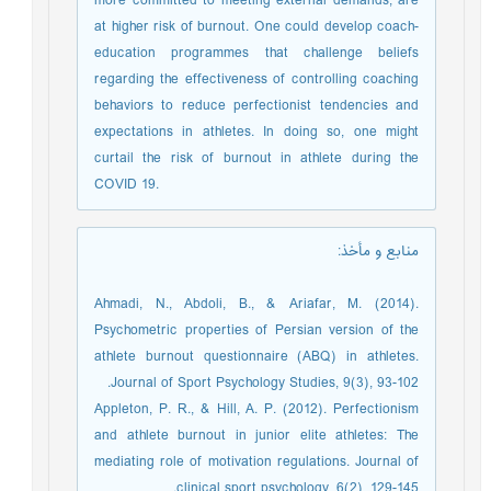
more committed to meeting external demands, are
at higher risk of burnout. One could develop coach-
education programmes that challenge beliefs
regarding the effectiveness of controlling coaching
behaviors to reduce perfectionist tendencies and
expectations in athletes. In doing so, one might
curtail the risk of burnout in athlete during the
COVID 19.
منابع و مأخذ
:
Ahmadi, N., Abdoli, B., & Ariafar, M. (2014).
Psychometric properties of Persian version of the
athlete burnout questionnaire (ABQ) in athletes.
Journal of Sport Psychology Studies, 9(3), 93-102.
Appleton, P. R., & Hill, A. P. (2012). Perfectionism
and athlete burnout in junior elite athletes: The
mediating role of motivation regulations. Journal of
clinical sport psychology, 6(2), 129-145.