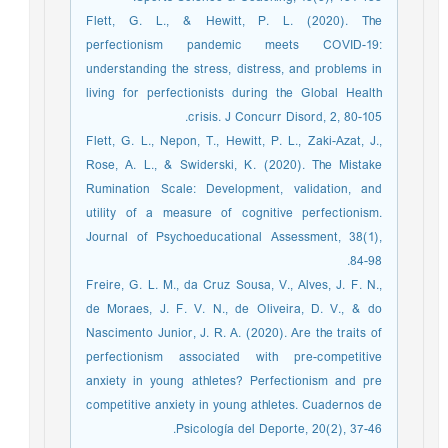
Flett, G. L., & Hewitt, P. L. (2020). The
perfectionism pandemic meets COVID-19:
understanding the stress, distress, and problems in
living for perfectionists during the Global Health
crisis. J Concurr Disord, 2, 80-105.
Flett, G. L., Nepon, T., Hewitt, P. L., Zaki-Azat, J.,
Rose, A. L., & Swiderski, K. (2020). The Mistake
Rumination Scale: Development, validation, and
utility of a measure of cognitive perfectionism.
Journal of Psychoeducational Assessment, 38(1),
84-98.
Freire, G. L. M., da Cruz Sousa, V., Alves, J. F. N.,
de Moraes, J. F. V. N., de Oliveira, D. V., & do
Nascimento Junior, J. R. A. (2020). Are the traits of
perfectionism associated with pre-competitive
anxiety in young athletes? Perfectionism and pre
competitive anxiety in young athletes. Cuadernos de
Psicología del Deporte, 20(2), 37-46.