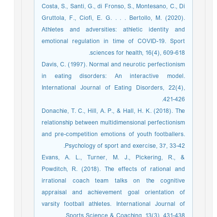
Costa, S., Santi, G., di Fronso, S., Montesano, C., Di
Gruttola, F., Ciofi, E. G. . . . Bertollo, M. (2020).
Athletes and adversities: athletic identity and
emotional regulation in time of COVID-19. Sport
sciences for health, 16(4), 609-618.
Davis, C. (1997). Normal and neurotic perfectionism
in eating disorders: An interactive model.
International Journal of Eating Disorders, 22(4),
421-426.
Donachie, T. C., Hill, A. P., & Hall, H. K. (2018). The
relationship between multidimensional perfectionism
and pre-competition emotions of youth footballers.
Psychology of sport and exercise, 37, 33-42.
Evans, A. L., Turner, M. J., Pickering, R., &
Powditch, R. (2018). The effects of rational and
irrational coach team talks on the cognitive
appraisal and achievement goal orientation of
varsity football athletes. International Journal of
Sports Science & Coaching, 13(3), 431-438.