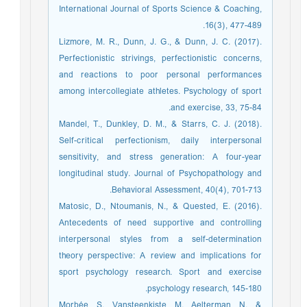
International Journal of Sports Science & Coaching,
16(3), 477-489.
Lizmore, M. R., Dunn, J. G., & Dunn, J. C. (2017).
Perfectionistic strivings, perfectionistic concerns,
and reactions to poor personal performances
among intercollegiate athletes. Psychology of sport
and exercise, 33, 75-84.
Mandel, T., Dunkley, D. M., & Starrs, C. J. (2018).
Self-critical perfectionism, daily interpersonal
sensitivity, and stress generation: A four-year
longitudinal study. Journal of Psychopathology and
Behavioral Assessment, 40(4), 701-713.
Matosic, D., Ntoumanis, N., & Quested, E. (2016).
Antecedents of need supportive and controlling
interpersonal styles from a self-determination
theory perspective: A review and implications for
sport psychology research. Sport and exercise
psychology research, 145-180.
Morbée, S., Vansteenkiste, M., Aelterman, N., &