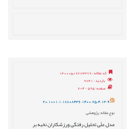
کد مقاله
: 14000509274379
بازدید
: 9741
صفحه
: 595 - 604
20.1001.1.18808436.1400.25.4.13.9
نوع مقاله
: پژوهشی
مدل علّی تحلیل رفتگی ورزشکاران نخبه بر