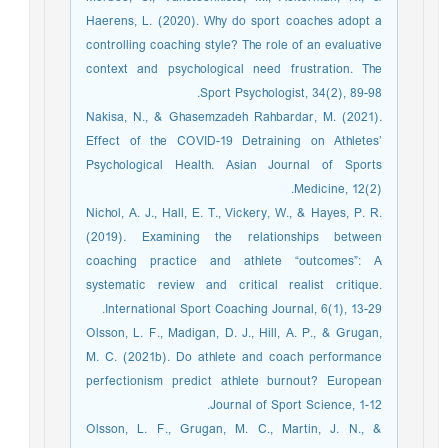
Haerens, L. (2020). Why do sport coaches adopt a
controlling coaching style? The role of an evaluative
context and psychological need frustration. The
Sport Psychologist, 34(2), 89-98.
Nakisa, N., & Ghasemzadeh Rahbardar, M. (2021).
Effect of the COVID-19 Detraining on Athletes’
Psychological Health. Asian Journal of Sports
Medicine, 12(2).
Nichol, A. J., Hall, E. T., Vickery, W., & Hayes, P. R.
(2019). Examining the relationships between
coaching practice and athlete “outcomes”: A
systematic review and critical realist critique.
International Sport Coaching Journal, 6(1), 13-29.
Olsson, L. F., Madigan, D. J., Hill, A. P., & Grugan,
M. C. (2021b). Do athlete and coach performance
perfectionism predict athlete burnout? European
Journal of Sport Science, 1-12.
Olsson, L. F., Grugan, M. C., Martin, J. N., &