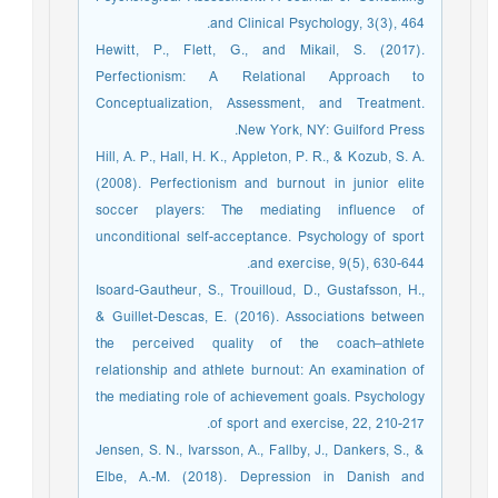
and Clinical Psychology, 3(3), 464.
Hewitt, P., Flett, G., and Mikail, S. (2017).
Perfectionism: A Relational Approach to
Conceptualization, Assessment, and Treatment.
New York, NY: Guilford Press.
Hill, A. P., Hall, H. K., Appleton, P. R., & Kozub, S. A.
(2008). Perfectionism and burnout in junior elite
soccer players: The mediating influence of
unconditional self-acceptance. Psychology of sport
and exercise, 9(5), 630-644.
Isoard-Gautheur, S., Trouilloud, D., Gustafsson, H.,
& Guillet-Descas, E. (2016). Associations between
the perceived quality of the coach–athlete
relationship and athlete burnout: An examination of
the mediating role of achievement goals. Psychology
of sport and exercise, 22, 210-217.
Jensen, S. N., Ivarsson, A., Fallby, J., Dankers, S., &
Elbe, A.-M. (2018). Depression in Danish and