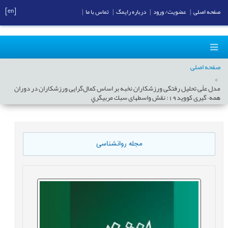
[en]
صفحه اصلی
|
عضویت/ ورود
|
درباره رایمگ
|
تماس با ما
|
صفحه اصلی
مدل علّی تحلیل رفتگی ورزشکاران نخبه بر اساس کمال‌گرایی ورزشکاران در دوران
همه¬گیری کووید19: نقش واسطه‏ای سبك مربیگري
مجله روانشناسی