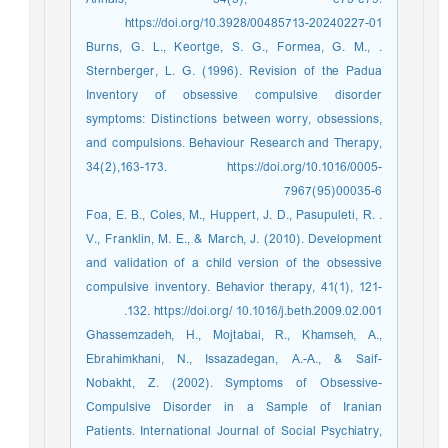
https://doi.org/10.3928/00485713-20240227-01
. Burns, G. L., Keortge, S. G., Formea, G. M.,
Sternberger, L. G. (1996). Revision of the Padua
Inventory of obsessive compulsive disorder
symptoms: Distinctions between worry, obsessions,
and compulsions. Behaviour Research and Therapy,
34(2),163-173. https://doi.org/10.1016/0005-
7967(95)00035-6
. Foa, E. B., Coles, M., Huppert, J. D., Pasupuleti, R.
V., Franklin, M. E., & March, J. (2010). Development
and validation of a child version of the obsessive
compulsive inventory. Behavior therapy, 41(1), 121-
132. https://doi.org/ 10.1016/j.beth.2009.02.001.
Ghassemzadeh, H., Mojtabai, R., Khamseh, A.,
Ebrahimkhani, N., Issazadegan, A.-A., & Saif-
Nobakht, Z. (2002). Symptoms of Obsessive-
Compulsive Disorder in a Sample of Iranian
Patients. International Journal of Social Psychiatry,