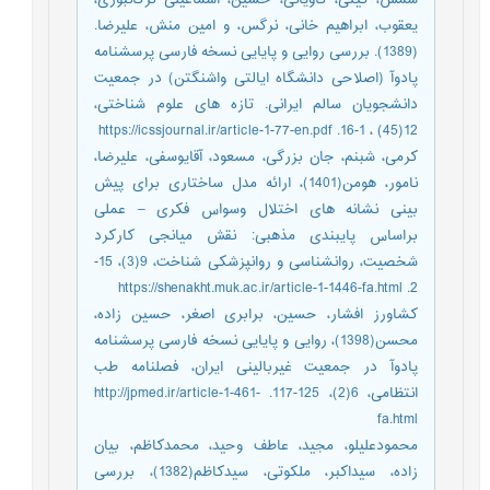
یعقوب، ابراهیم خانی، نرگس، و امین منش، علیرضا.
(1389). بررسی روایی و پایایی نسخه فارسی پرسشنامه
پادوآ (اصلاحی دانشگاه ایالتی واشنگتن) در جمعیت
دانشجویان سالم ایرانی. تازه های علوم شناختی،
12(45) ، 1-16. https://icssjournal.ir/article-1-77-en.pdf
کرمی، شبنم، جان بزرگی، مسعود، آقایوسفی، علیرضا،
نامور، هومن(1401)، ارائه مدل ساختاری برای پیش
بینی نشانه های اختلال وسواس فکری – عملی
براساس پایبندی مذهبی: نقش میانجی کارکرد
شخصیت، روانشناسی و روانپزشکی شناخت، 9(3)، 15-
2. https://shenakht.muk.ac.ir/article-1-1446-fa.html
کشاورز افشار، حسین، برابری اصغر، حسین زاده،
محسن(1398)، روایی و پایایی نسخه فارسی پرسشنامه
پادوآ در جمعیت غیربالینی ایران، فصلنامه طب
انتظامی، 6(2)، 125-117. http://jpmed.ir/article-1-461-
fa.html
محمودعلیلو، مجید، عاطف وحید، محمدکاظم، بیان
زاده، سیداکبر، ملکوتی، سیدکاظم(1382)، بررسی