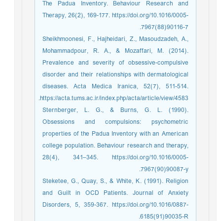
The Padua Inventory. Behaviour Research and
Therapy, 26(2), 169-177. https://doi.org/10.1016/0005-
7967(88)90116-7.
Sheikhmoonesi, F., Hajheidari, Z., Masoudzadeh, A.,
Mohammadpour, R. A., & Mozaffari, M. (2014).
Prevalence and severity of obsessive-compulsive
disorder and their relationships with dermatological
diseases. Acta Medica Iranica, 52(7), 511-514.
https://acta.tums.ac.ir/index.php/acta/article/view/4583.
Sternberger, L. G., & Burns, G. L. (1990).
Obsessions and compulsions: psychometric
properties of the Padua Inventory with an American
college population. Behaviour research and therapy,
28(4), 341–345. https://doi.org/10.1016/0005-
7967(90)90087-y.
Steketee, G., Quay, S., & White, K. (1991). Religion
and Guilt in OCD Patients. Journal of Anxiety
Disorders, 5, 359-367. https://doi.org/10.1016/0887-
6185(91)90035-R.