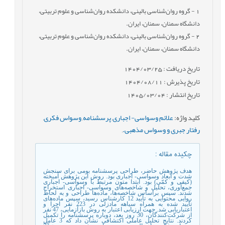
1
- گروه روان‌شناسی بالینی، دانشکده روان‌شناسی و علوم تربیتی،
دانشگاه سمنان، سمنان، ایران.
2
- گروه روان‌شناسی بالینی، دانشکده روان‌شناسی و علوم تربیتی،
دانشگاه سمنان، سمنان، ایران.
تاریخ دریافت : 1404/03/25
تاریخ پذیرش : 1404/08/11
تاریخ انتشار : 1405/03/04
کلید واژه
:
علائم وسواسی- اجباری
,
پرسشنامه
,
وسواس فکری
,
رفتار جبری و وسواس مذهبی.
,
چکیده مقاله
:
هدف پژوهش حاضر، طراحی پرسشنامه بومی برای سنجش
شدت و ابعاد وسواسی- اجباری بود. روش این پژوهش آمیخته
(کیفی و کمّی) بود. ابتدا متون مرتبط با وسواسی- اجباری
جمع‌آوری، تحلیل و شاخصه‌های وسواسی- اجباری استخراج
شدند. سپس ‌براساس شاخصه‌ها، ‌‌ماده‌ها طراحی و به لحاظ
روایی محتوایی به تأیید 12 کارشناس رسید، سپس ‌‌ماده‌های
تأیید شده به همراه سیاهه مادزلی در 223 نفر اجرا و
اعتباریابی شد. جهت ارزیابی ‌اعتبار به روش بازآزمایی، 47 نفر
از شرکت‌کنندگان، 30 روز بعد، دوباره پرسشنامه را تکمیل
کردند. نتایج تحلیل عاملی اکتشافی نشان داد که 3 عامل