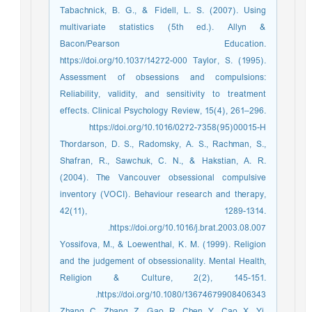
Tabachnick, B. G., & Fidell, L. S. (2007). Using
multivariate statistics (5th ed.). Allyn &
Bacon/Pearson Education.
https://doi.org/10.1037/14272-000 Taylor, S. (1995).
Assessment of obsessions and compulsions:
Reliability, validity, and sensitivity to treatment
effects. Clinical Psychology Review, 15(4), 261–296.
https://doi.org/10.1016/0272-7358(95)00015-H
Thordarson, D. S., Radomsky, A. S., Rachman, S.,
Shafran, R., Sawchuk, C. N., & Hakstian, A. R.
(2004). The Vancouver obsessional compulsive
inventory (VOCI). Behaviour research and therapy,
42(11), 1289-1314.
https://doi.org/10.1016/j.brat.2003.08.007.
Yossifova, M., & Loewenthal, K. M. (1999). Religion
and the judgement of obsessionality. Mental Health,
Religion & Culture, 2(2), 145-151.
https://doi.org/10.1080/13674679908406343.
Zhang, C., Zhang, Z., Gao, R., Chen, Y., Cao, X., Yi,