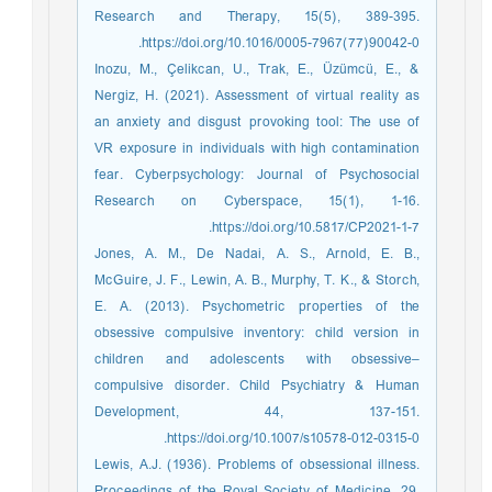
Research and Therapy, 15(5), 389-395.
https://doi.org/10.1016/0005-7967(77)90042-0.
Inozu, M., Çelikcan, U., Trak, E., Üzümcü, E., &
Nergiz, H. (2021). Assessment of virtual reality as
an anxiety and disgust provoking tool: The use of
VR exposure in individuals with high contamination
fear. Cyberpsychology: Journal of Psychosocial
Research on Cyberspace, 15(1), 1-16.
https://doi.org/10.5817/CP2021-1-7.
Jones, A. M., De Nadai, A. S., Arnold, E. B.,
McGuire, J. F., Lewin, A. B., Murphy, T. K., & Storch,
E. A. (2013). Psychometric properties of the
obsessive compulsive inventory: child version in
children and adolescents with obsessive–
compulsive disorder. Child Psychiatry & Human
Development, 44, 137-151.
https://doi.org/10.1007/s10578-012-0315-0.
Lewis, A.J. (1936). Problems of obsessional illness.
Proceedings of the Royal Society of Medicine, 29,