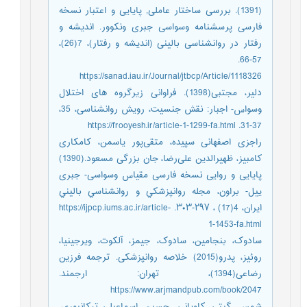
(1391). بررسی ساختار عاملی, پایایی و اعتبار نسخه
فارسی پرسشنامه وسواسی جبری ونکوور. اندیشه و
رفتار در روانشناسی بالینی (اندیشه و رفتار)، 7(26)،
57-66.
https://sanad.iau.ir/Journal/jtbcp/Article/1118326
دلیر، مجتبی(1398). فراوانی زیرگروه های اختلال
وسواس- اجبار: نقش جنسیت، رویش روانشناسی، 35،
37-31. https://frooyesh.ir/article-1-1299-fa.html
راجزی اصفهانی سپیده، متقی‌پور یاسمن، کامکاری
کامبیز، ظهیرالدین علی‌رضا، جان بزرگی مسعود.(1390)
پایایی و روایی نسخه فارسی مقیاس وسواسی- جبری
ییل- براون، مجله روانپزشكي و روانشناسي باليني
ايران، 4(17) ، ۲۹۷-۳۰۳. https://ijpcp.iums.ac.ir/article-
1-1453-fa.html
سادوک، بنجامین، سادوک، جیمز، آلکوت، ویرجینیا،
روئیز، پدرو(2015) خلاصه روانپزشکی. ترجمه فرزین
رضاعی(1394)، تهران: ارجمند.
https://www.arjmandpub.com/book/2047
شمس، گیتی، کاویانی، حسین، اسماعیلی ترکانبوری،