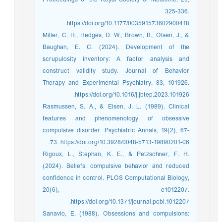
325-336.
https://doi.org/10.1177/003591573602900418.
Miller, C. H., Hedges, D. W., Brown, B., Olsen, J., &
Baughan, E. C. (2024). Development of the
scrupulosity inventory: A factor analysis and
construct validity study. Journal of Behavior
Therapy and Experimental Psychiatry, 83, 101926.
https://doi.org/10.1016/j.jbtep.2023.101926.
Rasmussen, S. A., & Eisen, J. L. (1989). Clinical
features and phenomenology of obsessive
compulsive disorder. Psychiatric Annals, 19(2), 67-
73. https://doi.org/10.3928/0048-5713-19890201-06.
Rigoux, L., Stephan, K. E., & Petzschner, F. H.
(2024). Beliefs, compulsive behavior and reduced
confidence in control. PLOS Computational Biology,
20(6), e1012207.
https://doi.org/10.1371/journal.pcbi.1012207.
Sanavio, E. (1988). Obsessions and compulsions: