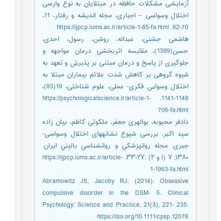
آزمایشی مشکلات حافظه در مبتلایان به نوع وارسی
اختلال وسواسی – اجباری، مجله اندیشه و رفتار، 11،
70-62. https://ijpcp.iums.ac.ir/article-1-85-fa.html
هاشمی جشنی، عبداله، روشن، رسول، احدی،
حسن(1399)، مقایسه اثربخشی درمان مواجهه و
جلوگیری از پاسخ و درمان مبتنی بر پذیرش و تعهد به
شیوه گروهی بر کاهش شدت علائم بیماران مبتلا به
اختلال وسواس فکری- عملی، علوم شناختی، 19(93)،
1148-1141. https://psychologicalscience.ir/article-1-
706-fa.html
دادفر محبوبه، بوالهری جعفر، ملکوتی کاظم، بیان زاده
سید اکبر. بررسی شیوع نشانه‏های اختلال وسواسی-
جبری. مجله روانپزشكي و روانشناسي باليني ايران.
۱۳۸۰; ۷ (۱ و ۲) :۲۷-۳۳. https://ijpcp.iums.ac.ir/article-
1-1963-fa.html
Abramowitz JS, Jacoby RJ. (2014). Obsessive
compulsive disorder in the DSM‐ 5. Clinical
Psychology: Science and Practice, 21(3), 221- 235.
https://doi.org/10.1111/cpsp.12076