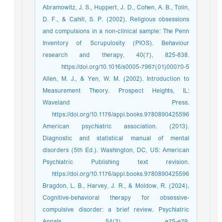
Abramowitz, J. S., Huppert, J. D., Cohen, A. B., Tolin,
D. F., & Cahill, S. P. (2002). Religious obsessions
and compulsions in a non-clinical sample: The Penn
Inventory of Scrupulosity (PIOS). Behaviour
research and therapy, 40(7), 825-838.
https://doi.org/10.1016/s0005-7967(01)00070-5
Allen, M. J., & Yen, W. M. (2002). Introduction to
Measurement Theory. Prospect Heights, IL:
Waveland Press.
https://doi.org/10.1176/appi.books.9780890425596
American psychiatric association. (2013).
Diagnostic and statistical manual of mental
disorders (5th Ed.). Washington, DC, US: American
Psychiatric Publishing text revision.
https://doi.org/10.1176/appi.books.9780890425596
Bragdon, L. B., Harvey, J. R., & Moldow, R. (2024).
Cognitive-behavioral therapy for obsessive-
compulsive disorder: a brief review. Psychiatric
Annals, 54(3), e75-e79.