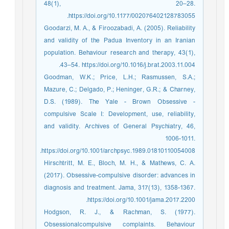
48(1), 20–28.
https://doi.org/10.1177/002076402128783055.
Goodarzi, M. A., & Firoozabadi, A. (2005). Reliability
and validity of the Padua Inventory in an Iranian
population. Behaviour research and therapy, 43(1),
43–54. https://doi.org/10.1016/j.brat.2003.11.004.
Goodman, W.K.; Price, L.H.; Rasmussen, S.A.;
Mazure, C.; Delgado, P.; Heninger, G.R.; & Charney,
D.S. (1989). The Yale - Brown Obsessive -
compulsive Scale I: Development, use, reliability,
and validity. Archives of General Psychiatry, 46,
1006-1011.
https://doi.org/10.1001/archpsyc.1989.01810110054008.
Hirschtritt, M. E., Bloch, M. H., & Mathews, C. A.
(2017). Obsessive-compulsive disorder: advances in
diagnosis and treatment. Jama, 317(13), 1358-1367.
https://doi.org/10.1001/jama.2017.2200.
Hodgson, R. J., & Rachman, S. (1977).
Obsessionalcompulsive complaints. Behaviour